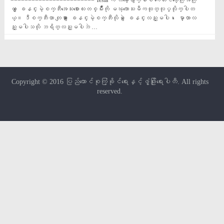
======================== Tesla က လမ္းေလွ်ာက္ခါစ ကေလးငယ္ေတြအတြ
က္ ေျခနင္းမဲ့စက္ဘီးအေသးစားေလးတစ္မ်ိဳးကို မၾကာေသးမီကထုတ္လုပ္လိုက္ပါတ
ယ္။ ဒီစက္ဘီးဟာ တျခား ေျခနင္းမဲ့စက္ဘီးလိုပဲ ေျခနင္းလည္းမပါ၊ ေမာ္တာလ
ည္းမပါသလို ဘရိတ္လည္းမပါဘဲ …
Copyright © 2016
ပြည်ထောင်စုကြံ့ခိုင်ရေးနှင့်ဖွံ့ဖြိုးရေးပါတီ
. All rights
reserved.