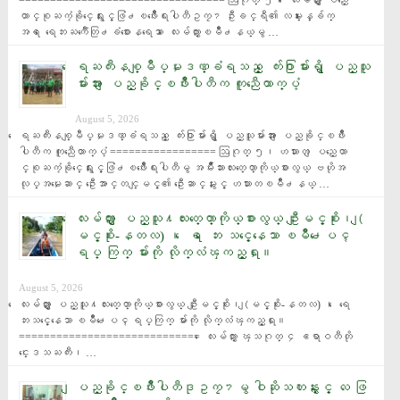
================================= ဩဂုတ္ ၅၊ ေလးမ်က္ႏွာ ျပည္ေ
ထာင္စုႀကံ့ခိုင္ေရးႏွင့္ဖြံ႕ၿဖိဳးေရးပါတီဥကၠ႒ ဦးခင္ရီ၏ လမ္းၫႊန္ခ်က္
အရ ေရေဘးႀကဳံေတြ႕ခံစားေနရေသာ ေလးမ်က္ႏွာၿမိဳ႕နယ္မွ …
ေရႀကီးနစ္ျမဳပ္မႈဒဏ္ခံရသည့္ ေက်း႐ြာမ်ားရွိ ျပည္သူ
မ်ားအား ျပည္ခိုင္ၿဖိဳးပါတီက ကူညီေထာက္ပံ့
August 5, 2026
ေရႀကီးနစ္ျမဳပ္မႈဒဏ္ခံရသည့္ ေက်း႐ြာမ်ားရွိ ျပည္သူမ်ားအား ျပည္ခိုင္ၿဖိဳး
ပါတီက ကူညီေထာက္ပံ့ ================= ဩဂုတ္ ၅၊ ဟသၤာတ ျပည္ေထာ
င္စုႀကံ့ခိုင္ေရးႏွင့္ဖြံ႕ၿဖိဳးေရးပါတီမွ အမ်ိဳးသားလႊတ္ေတာ္ကိုယ္စားလွယ္ ဗဟိုအ
လုပ္အမႈေဆာင္ ဦးေအာင္တင္ျမင့္၏ ဦးေဆာင္မႈႏွင့္ ဟသၤာတၿမိဳ႕နယ္ …
ေလးမ်က္ႏွာ ျပည္သူ႔လႊတ္ေတာ္ကိုယ္စားလွယ္ ဦးျမင့္စိုး၊ (ျ
မင့္စိုး-နတလ) ၊ ေရ ေဘး သင့္ေနေသာ ၿမိဳ႕ေပၚ
ရပ္ ကြက္ မ်ားကို လိုက္လံၾကည့္ရႈ။
August 5, 2026
ေလးမ်က္ႏွာ ျပည္သူ႔လႊတ္ေတာ္ကိုယ္စားလွယ္ ဦးျမင့္စိုး၊ (ျမင့္စိုး-နတလ) ၊ ေရေ
ဘးသင့္ေနေသာ ၿမိဳ႕ေပၚ ရပ္ကြက္ မ်ားကို လိုက္လံၾကည့္ရႈ။ 
============================= ေလးမ်က္ႏွာ ၾသဂုတ္ ၄ ဧရာဝတီတို
င္းေဒသႀကီး၊ …
ျပည္ခိုင္ၿဖိဳးပါတီဒုဥကၠ႒မွ ဝါဆိုသကၤန္းႏွင့္ လႉ ဖြ