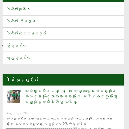
UFC 331 ၿပိဳင္ ပြဲ မွာ ထိပ္ဆုံးေခါင္ ပြဲ ႀကီးအျဖစ္ ထိုး ရ ေတာ့ မယ့္ လက္ရွိ
ပါတီ၏မူ၀ါဒ
ခ်န္ပီယံ ‌Joshua Van
ယြမ္ ၂၀၀၀ တန္ က်န္းမာေရး လက္ စြပ္ Casio မိတ္ဆက္
ပါတီ၏ သႏိၷဌာန္
ႏိုင္ငံေတာ္သမၼတ ထိုင္းႏိုင္ငံသို႔ ေရာက္ရွိ
ပါတီ၏လုပ္ငန္းစဥ္မ်ား
ေလ့က်င့္ေရး ဝတ္စုံ အ တြ က္ ေပါင္ သန္း ၂၀ တန္ စ ပြ န္ဆာ စာခ်ဳပ္ကို မ
န္ယူ ခ်ဳပ္ဆို
ေမွ်ာ္မွန္းခ်က္
ျမန္မာ့လက္ေ႐ြးစင္ အမ်ိဳးသားအသင္းႏွင့္ အမ်ိဳးသမီးအသင္းတို႔ ကြင္း သြင္း ျခ
ရည္မွန္းခ်က္
င္းခတ္ကစားနည္း၌ ေငြ တံဆိပ္ဆုမ်ားအသီးသီး ဆြတ္ခူး
ေလးမ်က္ႏွာၿမိဳ႕နယ္ ေရ ေဘး ကယ္ဆယ္ေရးစခန္းသို႔ အသင့္စားသုံးႏိုင္ေသာအစား
အစာမ်ားႏွင့္ ေဆးဝါးပစၥည္းမ်ားအား ျပည္ခိုင္ၿဖိဳးပါတီမွ လႉဒါန္း
ပါတီလႈပ္ရွားမွဳမ်ား
ေရႀကီးနစ္ျမဳပ္မႈဒဏ္ခံရသည့္ ေက်း႐ြာမ်ားရွိ ျပည္သူမ်ားအား ျပည္ခိုင္ၿဖိဳး
ေလးမ်က္ႏွာၿမိဳ႕နယ္ ေရ ေဘး ကယ္ဆယ္ေရးစခန္းသို႔
ပါတီက ကူညီေထာက္ပံ့
အသင့္စားသုံးႏိုင္ေသာအစားအစာမ်ားႏွင့္ ေဆးဝါးပစၥည္းမ်ားအား ျ
ဒီယိုမန္ဒီကို ရီးယဲလ္မက္ဒရစ္အသင္း ေခၚယူ
ပည္ခိုင္ၿဖိဳးပါတီမွ လႉဒါန္း
August 5, 2026
ေလးမ်က္ႏွာၿမိဳ႕နယ္ ေရေဘးကယ္ဆယ္ေရးစခန္းသို အသင့္စားသုံးႏိုင္ေသာအစားအစာ
မ်ားႏွင့္ ေဆးဝါးပစၥည္းမ်ားအား ျပည္ခိုင္ၿဖိဳးပါတီမွ လႉဒါန္း 