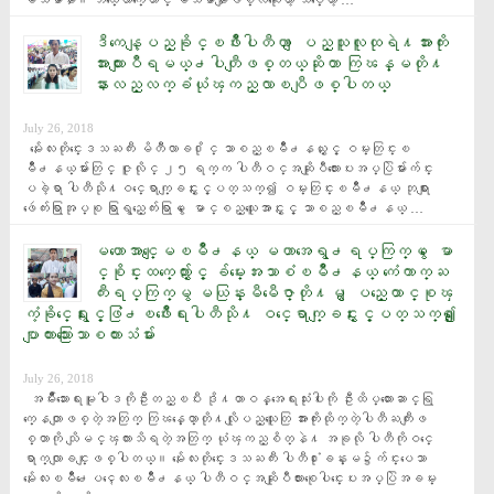
ဒီကေန့ျပည္ခုိင္ၿဖိဳးပါတီဟာ ျပည္သူလူထုရဲ႔အားကိုး
အားထားျပဳရမယ္႕ပါတီျဖစ္တယ္ဆိုတာ ကြၽန္မတို႔
နားလည္လက္ခံယုံၾကည္လာၿပီျဖစ္ပါတယ္
July 26, 2018
  မႏၲေလးတိုင္းေဒသႀကီး မိတီၴလာခ႐ိုင္ သာစည္ၿမိဳ႕နယ္ႏွင့္ ဝမ္းတြင္းၿ
မိဳ႕နယ္မ်ားတြင္ ဇူလိုင္ ၂၅ ရက္က ပါတီဝင္အဆိုျပဳလႊာေပးအပ္ပြဲမ်ားက်င္း
ပခဲ့ရာ ပါတီသို႔ဝင္ေရာက္ျခင္းႏွင့္ပတ္သက္၍ ဝမ္းတြင္းၿမိဳ႕နယ္ ဘုရားျ
ဖဴေက်းရြာအုပ္စု ရြာရွည္ေက်းရြာမွ ေမာင္စည္သူေအာင္ႏွင့္ သာစည္ၿမိဳ႕နယ္ …
မဟာေအာင္ေျမၿမိဳ႕နယ္ မဟာအေရွ႕ရပ္ကြက္မွ ေမာ
င္စုိင္းထက္ေက်ာ္ႏွင့္ ခ်မ္းေအးသာစံၿမိဳ႕နယ္ ကံေကာက္ႀ
ကီးရပ္ကြက္မွ မယြန္းမီမီေဇာ္တုိ႔မွ ျပည္ေထာင္စုၾ
ကံ့ခုိင္ေရးႏွင့္ဖြံ႕ၿဖိဳးေရးပါတီသုိ႔ ဝင္ေရာက္ျခင္းႏွင့္ပတ္သက္၍ ​ေျ
ပာျကားသြား​ေသာစကားသံမ်ား
July 26, 2018
  အမ်ဳိးသားေရးမူဝါဒကိုဦးတည္ၿပီး ဒို႔တာဝန္အေရးသံုးပါးကို ဦးထိပ္ထားေဆာင္ရြ
က္ေနတာျဖစ္တဲ့အတြက္ ကြၽန္ေတာ္တို႔လိုျပည္သူေတြ အားကိုးထိုက္တဲ့ပါတီႀကီးျဖ
စ္တာကို သိျမင္ၾကားသိရတဲ့အတြက္ ယံုၾကည္စိတ္နဲ႔ အခုလို ပါတီကိုဝင္ေ
ရာက္လာျခင္းျဖစ္ပါတယ္​။ မႏၲေလးတိုင္းေဒသႀကီး ပါတီ႐ံုးခန္းမ၌က်င္းပေသာ 
မႏၲေလးၿမိဳ႕ေပၚေလးၿမိဳ႕နယ္ ပါတီဝင္အဆုိျပဳလႊာစုေပါင္းေပးအပ္ပြဲအခမ္း