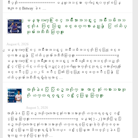
ခ်ဳပ္ဆို ================= မန္ယူအသင္းဟာ ေလ့က်င့္ေရး၀တ္စုံစပြန္
ဆာအျဖစ္ Betway နဲ႔ …
ျမန္မာ့လက္ေ႐ြးစင္ အမ်ိဳးသားအသင္းႏွင့္ အမ်ိဳးသမီးအသ
င္းတို႔ ကြင္း သြင္း ျခင္းခတ္ကစားနည္း၌ ေငြ တံဆိပ္
ဆုမ်ားအသီးသီး ဆြတ္ခူး
August 6, 2026
ျမန္မာ့လက္ေ႐ြးစင္ အမ်ိဳးသားအသင္းႏွင့္ အမ်ိဳးသမီးအသင္းတို ကြင္းသြင္းျခင္းခ
တ္ကစားနည္း၌ ေငြတံဆိပ္ဆုမ်ားအသီးသီးဆြတ္ခူး ==================== ျ
မန္မာ့လက္ေ႐ြးစင္အမ်ိဳးသားျခင္းအသင္းႏွင့္ အမ်ိဳးသမီးျခင္းအသင္းတိုသည္ ထို
င္းႏိုင္ငံတြင္က်င္းပလ်က္ရွိသည့္ (၃၉)ႀကိမ္ေျမာက္ထိုင္းဘုရင့္ဖလားပိုက္ေက်ာ္ျ
ခင္းၿပိဳင္ပြဲ ၂၀၂၆ ၿပိဳင္ ပြဲ၏ ကြင္းသြင္းျခင္းခတ္ၿပိဳင္ပြဲ၌ ေငြ
တံဆိပ္ဆုမ်ားအသီးသီးရရွိခဲ့ေၾကာင္း …
လာအိုနဲ႔ပြဲ ပြဲစဥ္အလိုက္ အ ေကာင္း ဆုံး ကစားသမားဆု
ကို ဟက္ထရစ္ရွင္ ဝင္းႏိုင္ထြန္း ဆြတ္ခူး
August 5, 2026
လာအိုနဲ႔ပြဲ ပြဲစဥ္အလိုက္အေကာင္းဆုံးကစားသမားဆုကို ဟက္ထရစ္ရွင္ ဝင္းႏို
င္ထြန္း ဆြတ္ခူး ====================== ျမန္မာ(၇-၂)လာအိုပြဲမွ ပြဲ
စဥ္အလိုက္အေကာင္းဆုံးကစားသမားဆုကို ဟက္ထရစ္သြင္းယူခဲ့တဲ့ တိုက္စစ္မႉး 
ဝင္းႏိုင္ထြန္းက ဆြတ္ခူးရရွိခဲ့ပါတယ္။ ဝင္းႏိုင္ထြန္းဟာ ဖိလစ္ပိုင္နဲ႔ပြဲ
မွာလည္း တစ္ဂိုးသြင္းယူခဲ့လို …