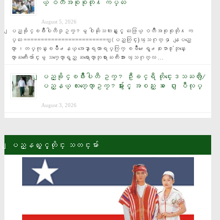
ယ္ ဝတၳဳအစုစုတို႔ ကပ္လႉ
August 5, 2026
ျပည္ခိုင္ၿဖိဳးပါတီဒုဥကၠ႒မွ ဝါဆိုသကၤန္းႏွင့္ လႉဖြယ္ ဝတၳဳအစုစုတို႔ က
ပ္လႉ ========================= (ျပည္တြင္း)ၾသဂုတ္ ၄ ေနျပည္ေ
တာ္ ၊တပ္ကုန္းၿမိဳ႕နယ္ အေနာ္ရထာရပ္ကြက္ ၿမိဳ႕ေရွ႕စႏၵာ႐ုံဘုန္းေ
တာ္ႀကီးေက်ာင္းမွ သက္ေတာ္ရွည္ ဆရာေတာ္ဘုရားႀကီးအား ၾသဂုတ္လ …
ျပည္ခိုင္ၿဖိဳးပါတီ ဥကၠ႒ ဦးခင္ရီ တိုင္းေဒသႀကီး/ျ
ပည္နယ္ လႊတ္ေတာ္ဥကၠ႒မ်ားႏွင့္ အစည္း အ ေဝး ျပဳလုပ္
August 3, 2026
ျပည္နယ္ႏွင့္တိုင္း သတင္းမ်ား