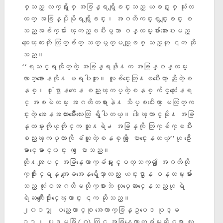
စ္သည့္ လက္ရွိႏွစ္ အခြန္ရရွိျခင္းသည္ ယခင္ႏွစ္ သံုးလ
ထက္ အခြန္ပိုမိုရရွိျခင္း၊ အဂတိကင္းရွင္းျခင္း စ
သည့္အခ်က္မ်ား ၾကည့္ၿပီးမွသာ ဝန္ထမ္းမ်ားအားေပးမည့္
ဆုေၾကးကို တြက္ခ်က္ သတ္မွတ္မည္ျဖစ္ သည္ဟု ၎က ဆုိ
သည္။
‘‘ရသင့္ရထိုက္တဲ့ အခြန္ရဖို႔က အခြန္ဝန္ထမ္း
လာဘ္စားေနလို႔ မရပါဘူး။ လူခ်င္းေတြ႔ၿပီးေတာ့ ညႇိတဲ့စ
နစ္၊ ႐ံုးဌာနကေန စည္းၾကပ္တဲ့စနစ္ က်င့္သံုးေနရ
င္ အၿမဲတမ္း အဂတိတရားနဲ႔ သိပ္ၿပီးေတာ့ မလြတ္က
င္းတဲ့ အေနအထားမ်ိဳးေလးေတြ ရွိပါတယ္။ ဒါေၾကာင့္မို႔ အခြ
န္ထမ္းကိုယ္တိုင္က သူ႔ရဲ႕ အခြန္ကို တြက္ခ်က္ၿပီး
စည္းၾကပ္တာကို ခံယူတဲ့စနစ္ကို ေျပာင္းေနတယ္’’ဟု ဦးေ
မာင္ေမာင္၀င္း က ေျပာသည္။
ထို႔အျပင္ အခြန္ေကာက္ခံမႈႏွင့္ပတ္သက္၍ အဂတိလို
က္စားႏုိင္ရန္ အေျခအေနရွိေသာ္လည္း ယင္းဌာန ဝန္ထမ္းမ်ား
သည္ လံုးဝအဂတိမလိုက္စားဘဲ လုပ္ေဆာင္ေနသည္ဟု ရဲ
ရဲႀကီးေျပာႏုိင္ေၾကာင္း ၎က ဆုိသည္။
၂၀၁၇ ျပည္ေထာင္စု အေကာက္ခြန္ဥပေဒ ပုဒ္မ
၃၇၊ ပုဒ္မခြဲ (ဂ) တြင္ အခြန္ေကာက္ခံမႈဆုိင္ရာ လု