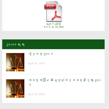
ရွေးကောက်ပွဲကြေငြာ
စာတမ်း_31_10_2025
ဥပေဒေရးရာ
လွ်ပ္စစ္ဥပေဒ
April 26, 2016
အသင္းအဖြဲ႕မ်ားမွတ္ပုံတင္ၿခင္းဆိုင္ရာဥပေ
ဒ
April 26, 2016