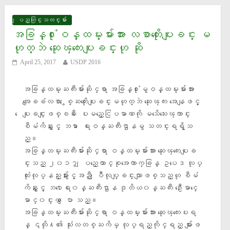
ျပည္တြင္းသတင္းမ်ား
အခြန္႐ံုးဝန္ထမ္းမ်ားအား လစာတိုးေပးျခင္း မ
ဟုတ္ဘဲ ဆုေၾကးေပးျခင္းဟု ဆို
April 25, 2017
USDP 2016
အခြန္ထမ္းႀကီးမ်ားဆုိင္ရာ အခြန္႐ံုးမွဝန္ထမ္းမ်ားအား
အေျခခံလစာ ႏွစ္ဆတိုးေပးျခင္းမဟုတ္ဘဲ ဆုေၾကး အေနျဖင့္
ေပးျခင္းျဖစ္ၿပီး ေပးမည့္ေငြပမာဏကို မသိေသးေၾကာင္း
စီမံကိန္းႏွင့္ ဘ႑ာ ေရးဝန္ႀကီးဌာနမွ သတင္းရရွိသ
ည္။
အခြန္ထမ္းႀကီးမ်ားဆုိင္ရာ ဝန္ထမ္းမ်ားအား ဆုေၾကးေပးျခ
င္းသည္ ၂၀၁၇ ျပည္ေထာင္စုအေကာက္ခြန္ ဥပေဒ လုပ္
ထံုးလုပ္နည္းမ်ားႏွင့္အညီ ျပဳလုပ္ျခင္းသာျဖစ္သည္ဟု စီမံ
ကိန္းႏွင့္ ဘ႑ာေရး၀န္ႀကီးဌာန ဒုတိယ၀န္ႀကီး ဦးေမာင္ေ
မာင္၀င္းက ေျပာ သည္။
အခြန္ထမ္းႀကီးမ်ားဆုိင္ရာ ဝန္ထမ္းမ်ားအား ဆုေၾကးေပးရ
န္ ၎တုိ႔၏ သံုးလတစ္ႀကိမ္ လုပ္ရည္ကိုင္ရည္ မ်ားျဖ