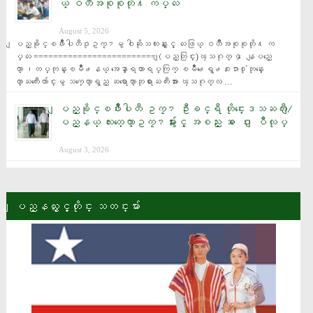
ယ္ ဝတၳဳအစုစုတို႔ ကပ္လႉ
August 5, 2026
ျပည္ခိုင္ၿဖိဳးပါတီဒုဥကၠ႒မွ ဝါဆိုသကၤန္းႏွင့္ လႉဖြယ္ ဝတၳဳအစုစုတို႔ က
ပ္လႉ ========================= (ျပည္တြင္း)ၾသဂုတ္ ၄ ေနျပည္ေ
တာ္ ၊တပ္ကုန္းၿမိဳ႕နယ္ အေနာ္ရထာရပ္ကြက္ ၿမိဳ႕ေရွ႕စႏၵာ႐ုံဘုန္းေ
တာ္ႀကီးေက်ာင္းမွ သက္ေတာ္ရွည္ ဆရာေတာ္ဘုရားႀကီးအား ၾသဂုတ္လ …
ျပည္ခိုင္ၿဖိဳးပါတီ ဥကၠ႒ ဦးခင္ရီ တိုင္းေဒသႀကီး/ျ
ပည္နယ္ လႊတ္ေတာ္ဥကၠ႒မ်ားႏွင့္ အစည္း အ ေဝး ျပဳလုပ္
August 3, 2026
ျပည္နယ္ႏွင့္တိုင္း သတင္းမ်ား