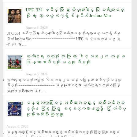
UFC 331 ၿပိဳင္ ပြဲ မွာ ထိပ္ဆုံးေခါင္ ပြဲ ႀကီးအျဖစ္
ထိုး ရ ေတာ့ မယ့္ လက္ရွိ ခ်န္ပီယံ ‌Joshua Van
August 6, 2026
UFC 331 ၿပိဳင္ပြဲမွာ ထိပ္ဆုံးေခါင္ပြဲႀကီးအျဖစ္ ထိုးရေတာ့မယ့္ လက္ရွိ ခ်န္
ပီယံ ‌Joshua Van ==================== UFC က စက္တက္ဘာ ၁၉ ရ
က္ေန႔မွာ …
ေလ့က်င့္ေရး ဝတ္စုံ အ တြ က္ ေပါင္ သန္း ၂၀ တန္ စ
ပြ န္ဆာ စာခ်ဳပ္ကို မန္ယူ ခ်ဳပ္ဆို
August 6, 2026
ေလ့က်င့္ေရး ဝတ္စုံအတြက္ ေပါင္ သန္း ၂၀ တန္ စပြန္ဆာ စာခ်ဳပ္ကို မန္ယူ 
ခ်ဳပ္ဆို ================= မန္ယူအသင္းဟာ ေလ့က်င့္ေရး၀တ္စုံစပြန္
ဆာအျဖစ္ Betway နဲ႔ …
ျမန္မာ့လက္ေ႐ြးစင္ အမ်ိဳးသားအသင္းႏွင့္ အမ်ိဳးသမီးအသ
င္းတို႔ ကြင္း သြင္း ျခင္းခတ္ကစားနည္း၌ ေငြ တံဆိပ္
ဆုမ်ားအသီးသီး ဆြတ္ခူး
August 6, 2026
ျမန္မာ့လက္ေ႐ြးစင္ အမ်ိဳးသားအသင္းႏွင့္ အမ်ိဳးသမီးအသင္းတို ကြင္းသြင္းျခင္းခ