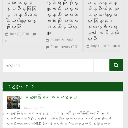
ဖလား တင္းန
က္ဒဲရာကို အႏိုင္
၀င္ဘယ္ဒန္
စ္ၿပိဳင္ပြဲတြ
ယူၿပီး စင္စ
ခ်န္ပီယံဆု ခု
င္ အန္ဒီမာေရး
င္နတီ မာစတာ
နစ္ႀကိမ္ေျမာ
ငါးႀကိမ္ေျမာက္
ဖလားကို ပထမ
က္ ဆြတ္ခူး၊
ဗုိလ္စြဲ
အႀကိမ္ဆြတ္
စတက္ဖီဂရ
ခူး
ပ္၏ စံခ်ိန္လုိ
June 20, 2016
က္မီ
August 21, 2018
0
July 11, 2016
0
Comments Off
ျပည္သူ႔အသံ
ျပည္သူေတြရဲ႕ ဆႏၵအမွန္ ၂
March 7, 2023
ျပည္သူေတြရဲ႕ ဆႏၵအမွန္ ၂ ၂၀၁၅ အလြန္ အေထြေထြေ႐ြးေကာက္ပြဲ မွ ေသာ
င္ၿပိဳကမ္းၿပိဳအႏိုင္ရလို႔ အစိုးရဖြဲ႕ေတာ့ တပ္မေတာ္အၿငိမ္းစား ဗိုလ္ခ်ဳ
ပ္ႀကီးတစ္ေယာက္က NLDနဲ႔ နီးစပ္တဲ့ ပုဂၢိဳလ္တစ္ေယာက္ကို ေမးခြန္းတစ္