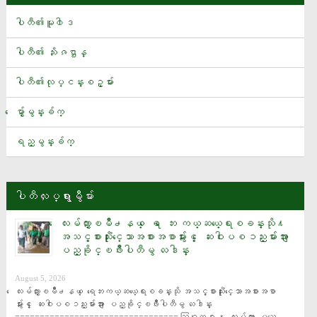
UFC 331 ၿပိဳင္ ပြဲ မွာ ထိပ္ဆုံးေခါင္ ပြဲ ႀကီးအျဖစ္ ထိုး ရ ေတာ့ မယ့္ လက္ရွိ
ပါတီ၏မူ၀ါဒ
ခ်န္ပီယံ ‌Joshua Van
ယြမ္ ၂၀၀၀ တန္ က်န္းမာေရး လက္ စြပ္ Casio မိတ္ဆက္
ပါတီ၏ သႏိၷဌာန္
ႏိုင္ငံေတာ္သမၼတ ထိုင္းႏိုင္ငံသို႔ ေရာက္ရွိ
ပါတီ၏လုပ္ငန္းစဥ္မ်ား
ေလ့က်င့္ေရး ဝတ္စုံ အ တြ က္ ေပါင္ သန္း ၂၀ တန္ စ ပြ န္ဆာ စာခ်ဳပ္ကို မ
န္ယူ ခ်ဳပ္ဆို
ေမွ်ာ္မွန္းခ်က္
ျမန္မာ့လက္ေ႐ြးစင္ အမ်ိဳးသားအသင္းႏွင့္ အမ်ိဳးသမီးအသင္းတို႔ ကြင္း သြင္း ျခ
ရည္မွန္းခ်က္
င္းခတ္ကစားနည္း၌ ေငြ တံဆိပ္ဆုမ်ားအသီးသီး ဆြတ္ခူး
ေလးမ်က္ႏွာၿမိဳ႕နယ္ ေရ ေဘး ကယ္ဆယ္ေရးစခန္းသို႔ အသင့္စားသုံးႏိုင္ေသာအစား
အစာမ်ားႏွင့္ ေဆးဝါးပစၥည္းမ်ားအား ျပည္ခိုင္ၿဖိဳးပါတီမွ လႉဒါန္း
ပါတီလႈပ္ရွားမွဳမ်ား
ေရႀကီးနစ္ျမဳပ္မႈဒဏ္ခံရသည့္ ေက်း႐ြာမ်ားရွိ ျပည္သူမ်ားအား ျပည္ခိုင္ၿဖိဳး
ေလးမ်က္ႏွာၿမိဳ႕နယ္ ေရ ေဘး ကယ္ဆယ္ေရးစခန္းသို႔
ပါတီက ကူညီေထာက္ပံ့
အသင့္စားသုံးႏိုင္ေသာအစားအစာမ်ားႏွင့္ ေဆးဝါးပစၥည္းမ်ားအား ျ
ဒီယိုမန္ဒီကို ရီးယဲလ္မက္ဒရစ္အသင္း ေခၚယူ
ပည္ခိုင္ၿဖိဳးပါတီမွ လႉဒါန္း
August 5, 2026
ေလးမ်က္ႏွာၿမိဳ႕နယ္ ေရေဘးကယ္ဆယ္ေရးစခန္းသို အသင့္စားသုံးႏိုင္ေသာအစားအစာ
မ်ားႏွင့္ ေဆးဝါးပစၥည္းမ်ားအား ျပည္ခိုင္ၿဖိဳးပါတီမွ လႉဒါန္း 