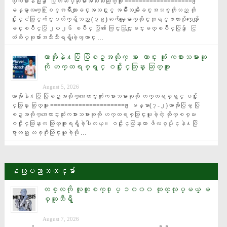
တ္ကစားနည္း၌ ေငြတံဆိပ္ဆုမ်ားအသီးသီးဆြတ္ခူး ==================== ျ
မန္မာ့လက္ေ႐ြးစင္အမ်ိဳးသားျခင္းအသင္းႏွင့္ အမ်ိဳးသမီးျခင္းအသင္းတိုသည္ ထို
င္းႏိုင္ငံတြင္က်င္းပလ်က္ရွိသည့္ (၃၉)ႀကိမ္ေျမာက္ထိုင္းဘုရင့္ဖလားပိုက္ေက်ာ္ျ
ခင္းၿပိဳင္ပြဲ ၂၀၂၆ ၿပိဳင္ ပြဲ၏ ကြင္းသြင္းျခင္းခတ္ၿပိဳင္ပြဲ၌ ေငြ
တံဆိပ္ဆုမ်ားအသီးသီးရရွိခဲ့ေၾကာင္း …
လာအိုနဲ႔ပြဲ ပြဲစဥ္အလိုက္ အ ေကာင္း ဆုံး ကစားသမားဆု
ကို ဟက္ထရစ္ရွင္ ဝင္းႏိုင္ထြန္း ဆြတ္ခူး
August 5, 2026
လာအိုနဲ႔ပြဲ ပြဲစဥ္အလိုက္အေကာင္းဆုံးကစားသမားဆုကို ဟက္ထရစ္ရွင္ ဝင္းႏို
င္ထြန္း ဆြတ္ခူး ====================== ျမန္မာ(၇-၂)လာအိုပြဲမွ ပြဲ
စဥ္အလိုက္အေကာင္းဆုံးကစားသမားဆုကို ဟက္ထရစ္သြင္းယူခဲ့တဲ့ တိုက္စစ္မႉး 
ဝင္းႏိုင္ထြန္းက ဆြတ္ခူးရရွိခဲ့ပါတယ္။ ဝင္းႏိုင္ထြန္းဟာ ဖိလစ္ပိုင္နဲ႔ပြဲ
မွာလည္း တစ္ဂိုးသြင္းယူခဲ့လို …
နည္းပညာသတင္းမ်ား
တစ္လကို လူတူစက္႐ုပ္ ၁၀၀၀ ထုတ္လုပ္မယ့္ မ
စ္ဆူဘီရွီ
August 7, 2026