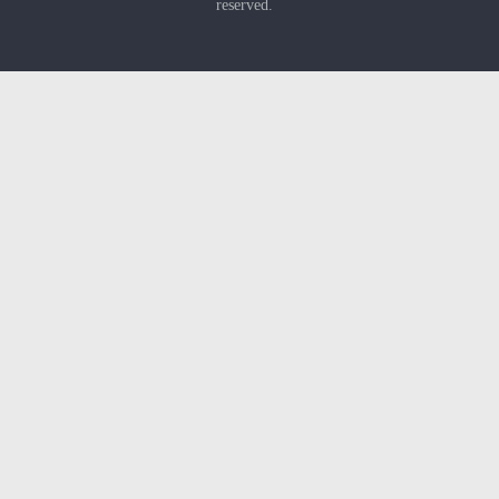
reserved.