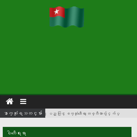
ေနာက္ဆံုးရသတင္းမ်ား
ျပည္ တြင္း စက္သုံးဆီေဈး တစ္လီတာလွ်င္ က်ပ္
၁၇၀ မွ ၂၆၅ အထိ ျမင့္တက္
တစ္လကို လူတူစက္႐ုပ္ ၁၀၀၀ ထုတ္လုပ္မယ့္ မစ္ဆူဘီရွီ
ပါတီေရးရာ