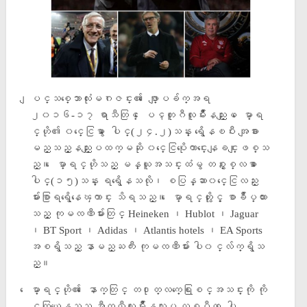
ျပင္သစ္ေဘာလံုးမဂၢဇင္း၏ ေဖာ္ျပခ်က္အရ
၂၀၁၆-၁၇ ရာသီတြင္ ေပၚတူဂီလူမ်ဳိးနည္းျပ ေမာ္ရ
င္ဟို၏ ၀င္ေငြမွာ ေပါင္(၂၄.၂)သန္း ရွိေနၿပီး အျခား
မည္သည့္နည္းျပထက္မဆို ၀င္ေငြပိုေကာင္းေနျခင္းျဖစ္သ
ည္။ ေမာ္ရင္ဟိုသည္ မန္ယူအသင္းထံမွ တစ္ႏွစ္လစာ ေ
ပါင္(၁၅)သန္း ရရွိေနသလို၊ စပြန္ဆာ၀င္ေငြလည္း
မ်ားစြာရရွိေနေၾကာင္း သိရသည္။ ေမာ္ရင္ဟုိႏွင့္ စာခ်ဳပ္ထား
သည့္ ကုမၸဏီမ်ားတြင္ Heineken ၊ Hublot ၊ Jaguar
၊ BT Sport ၊ Adidas ၊ Atlantis hotels ၊ EA Sports
အစရွိသည့္ နာမည္ႀကီး ကုမၸဏီမ်ား ပါ၀င္လ်က္ရွိသ
ည္။
ေမာ္ရင္ဟို၏ ေနာက္တြင္ တ႐ုတ္လက္ေရြးစင္အသင္းကို ကို
င္တြယ္ေနသည့္ အီတလီလူမ်ဳိးနည္းျပ လစ္ပီက ေပါ