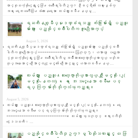
================================= ဩဂုတ္ ၅၊ ေလးမ်က္ႏွာ ျပည္ေ
ထာင္စုႀကံ့ခိုင္ေရးႏွင့္ဖြံ႕ၿဖိဳးေရးပါတီဥကၠ႒ ဦးခင္ရီ၏ လမ္းၫႊန္ခ်က္
အရ ေရေဘးႀကဳံေတြ႕ခံစားေနရေသာ ေလးမ်က္ႏွာၿမိဳ႕နယ္မွ …
ေရႀကီးနစ္ျမဳပ္မႈဒဏ္ခံရသည့္ ေက်း႐ြာမ်ားရွိ ျပည္သူ
မ်ားအား ျပည္ခိုင္ၿဖိဳးပါတီက ကူညီေထာက္ပံ့
August 5, 2026
ေရႀကီးနစ္ျမဳပ္မႈဒဏ္ခံရသည့္ ေက်း႐ြာမ်ားရွိ ျပည္သူမ်ားအား ျပည္ခိုင္ၿဖိဳး
ပါတီက ကူညီေထာက္ပံ့ ================= ဩဂုတ္ ၅၊ ဟသၤာတ ျပည္ေထာ
င္စုႀကံ့ခိုင္ေရးႏွင့္ဖြံ႕ၿဖိဳးေရးပါတီမွ အမ်ိဳးသားလႊတ္ေတာ္ကိုယ္စားလွယ္ ဗဟိုအ
လုပ္အမႈေဆာင္ ဦးေအာင္တင္ျမင့္၏ ဦးေဆာင္မႈႏွင့္ ဟသၤာတၿမိဳ႕နယ္ …
ေလးမ်က္ႏွာ ျပည္သူ႔လႊတ္ေတာ္ကိုယ္စားလွယ္ ဦးျမင့္စိုး၊ (ျ
မင့္စိုး-နတလ) ၊ ေရ ေဘး သင့္ေနေသာ ၿမိဳ႕ေပၚ
ရပ္ ကြက္ မ်ားကို လိုက္လံၾကည့္ရႈ။
August 5, 2026
ေလးမ်က္ႏွာ ျပည္သူ႔လႊတ္ေတာ္ကိုယ္စားလွယ္ ဦးျမင့္စိုး၊ (ျမင့္စိုး-နတလ) ၊ ေရေ
ဘးသင့္ေနေသာ ၿမိဳ႕ေပၚ ရပ္ကြက္ မ်ားကို လိုက္လံၾကည့္ရႈ။ 
============================= ေလးမ်က္ႏွာ ၾသဂုတ္ ၄ ဧရာဝတီတို
င္းေဒသႀကီး၊ …
ျပည္ခိုင္ၿဖိဳးပါတီဒုဥကၠ႒မွ ဝါဆိုသကၤန္းႏွင့္ လႉ ဖြ