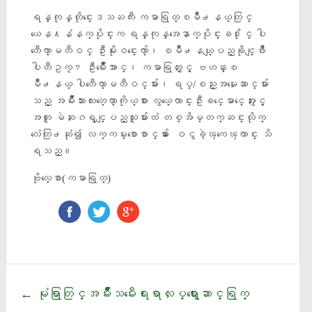
ရန္ကုန္တိုင္းေဒသႀကီး ကမာရြတ္ၿမိဳ႕နယ္တြင္
ယေန႔နံနက္ပိုင္းက ရန္ကုန္အေနာက္ပိုင္းခ႐ိုင္ ပါ
တီေကာ္မတီဝင္ ဦးမိုးဝင္းေက်ာ္၊ ၿမိဳ႕နယ္ျပည္ခိုင္ျဖိဳး
ပါတီဥကၠ႒ ဦးမိိ်ဳးေအာင္၊ ကမာရြတ္ႏွင့္ ဗဟန္းၿ
မိဳ႕နယ္ ပါတီေကာ္မတီဝင္မ်ား၊ ရပ္/စည္းအမႈေဆာင္မ်ား
သည္ အမ်ဳိးသားလႊတ္ေတာ္ကိုယ္စား လွယ္ေလာင္းဦးခင္ေမာင္ေအးႏွင့္
အတူ မဲဆႏၵရွင္ျပည္သူမ်ားထံ တစ္အိမ္တက္ဆင္းလိုက္
လံေတြ႕ဆံု၍ လက္ကမ္းစာ
ေစာင္မ်ား ေဝငွခဲ့ၾကေၾကာင္း သိ
ရသည္။
ဗုိလ္ေစာ(ကမာရြတ္)
မုံရြာတြင္အမ်ဳိးသမီးေရးရာလႈပ္ရွားေဆာင္ရြက္
←