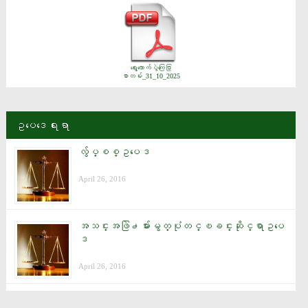
ရွေးကောက်ပွဲကြေငြာ
စာတမ်း_31_10_2025
ဥပေဒေရးရာ
လွ်ပ္စစ္ဥပေဒ
April 26, 2016
အသင္းအဖြဲ႕မ်ားမွတ္ပုံတင္ၿခင္းဆိုင္ရာဥပေ
ဒ
April 26, 2016