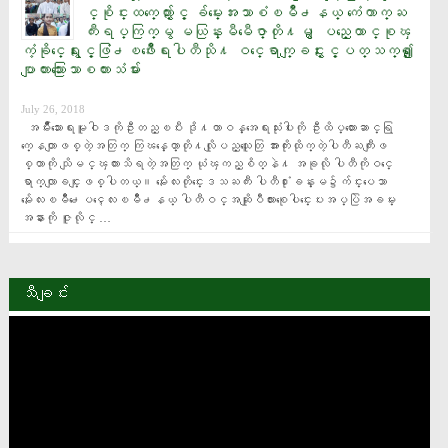
င္စုိင္းထက္ေက်ာ္ႏွင့္ ခ်မ္းေအးသာစံၿမိဳ႕နယ္ ကံေကာက္ႀ
ကီးရပ္ကြက္မွ မယြန္းမီမီေဇာ္တုိ႔မွ ျပည္ေထာင္စုၾ
ကံ့ခုိင္ေရးႏွင့္ဖြံ႕ၿဖိဳးေရးပါတီသုိ႔ ဝင္ေရာက္ျခင္းႏွင့္ပတ္သက္၍ ​ေျ
ပာျကားသြား​ေသာစကားသံမ်ား
July 26, 2018
  အမ်ဳိးသားေရးမူဝါဒကိုဦးတည္ၿပီး ဒို႔တာဝန္အေရးသံုးပါးကို ဦးထိပ္ထားေဆာင္ရြ
က္ေနတာျဖစ္တဲ့အတြက္ ကြၽန္ေတာ္တို႔လိုျပည္သူေတြ အားကိုးထိုက္တဲ့ပါတီႀကီးျဖ
စ္တာကို သိျမင္ၾကားသိရတဲ့အတြက္ ယံုၾကည္စိတ္နဲ႔ အခုလို ပါတီကိုဝင္ေ
ရာက္လာျခင္းျဖစ္ပါတယ္​။ မႏၲေလးတိုင္းေဒသႀကီး ပါတီ႐ံုးခန္းမ၌က်င္းပေသာ 
မႏၲေလးၿမိဳ႕ေပၚေလးၿမိဳ႕နယ္ ပါတီဝင္အဆုိျပဳလႊာစုေပါင္းေပးအပ္ပြဲအခမ္း
အနားကုိ ဇူလိုင္ …
သီချင်း