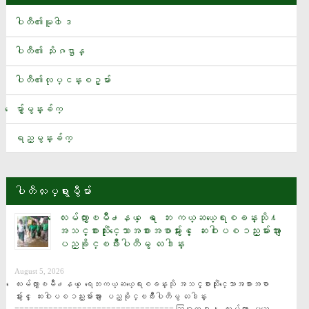
UFC 331 ၿပိဳင္ ပြဲ မွာ ထိပ္ဆုံးေခါင္ ပြဲ ႀကီးအျဖစ္ ထိုး ရ ေတာ့ မယ့္ လက္ရွိ
ပါတီ၏မူ၀ါဒ
ခ်န္ပီယံ ‌Joshua Van
ယြမ္ ၂၀၀၀ တန္ က်န္းမာေရး လက္ စြပ္ Casio မိတ္ဆက္
ပါတီ၏ သႏိၷဌာန္
ႏိုင္ငံေတာ္သမၼတ ထိုင္းႏိုင္ငံသို႔ ေရာက္ရွိ
ပါတီ၏လုပ္ငန္းစဥ္မ်ား
ေလ့က်င့္ေရး ဝတ္စုံ အ တြ က္ ေပါင္ သန္း ၂၀ တန္ စ ပြ န္ဆာ စာခ်ဳပ္ကို မ
န္ယူ ခ်ဳပ္ဆို
ေမွ်ာ္မွန္းခ်က္
ျမန္မာ့လက္ေ႐ြးစင္ အမ်ိဳးသားအသင္းႏွင့္ အမ်ိဳးသမီးအသင္းတို႔ ကြင္း သြင္း ျခ
ရည္မွန္းခ်က္
င္းခတ္ကစားနည္း၌ ေငြ တံဆိပ္ဆုမ်ားအသီးသီး ဆြတ္ခူး
ေလးမ်က္ႏွာၿမိဳ႕နယ္ ေရ ေဘး ကယ္ဆယ္ေရးစခန္းသို႔ အသင့္စားသုံးႏိုင္ေသာအစား
အစာမ်ားႏွင့္ ေဆးဝါးပစၥည္းမ်ားအား ျပည္ခိုင္ၿဖိဳးပါတီမွ လႉဒါန္း
ပါတီလႈပ္ရွားမွဳမ်ား
ေရႀကီးနစ္ျမဳပ္မႈဒဏ္ခံရသည့္ ေက်း႐ြာမ်ားရွိ ျပည္သူမ်ားအား ျပည္ခိုင္ၿဖိဳး
ေလးမ်က္ႏွာၿမိဳ႕နယ္ ေရ ေဘး ကယ္ဆယ္ေရးစခန္းသို႔
ပါတီက ကူညီေထာက္ပံ့
အသင့္စားသုံးႏိုင္ေသာအစားအစာမ်ားႏွင့္ ေဆးဝါးပစၥည္းမ်ားအား ျ
ဒီယိုမန္ဒီကို ရီးယဲလ္မက္ဒရစ္အသင္း ေခၚယူ
ပည္ခိုင္ၿဖိဳးပါတီမွ လႉဒါန္း
August 5, 2026
ေလးမ်က္ႏွာၿမိဳ႕နယ္ ေရေဘးကယ္ဆယ္ေရးစခန္းသို အသင့္စားသုံးႏိုင္ေသာအစားအစာ
မ်ားႏွင့္ ေဆးဝါးပစၥည္းမ်ားအား ျပည္ခိုင္ၿဖိဳးပါတီမွ လႉဒါန္း 