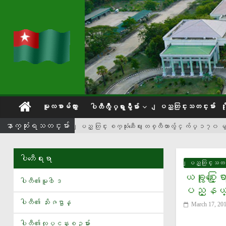
မူလစာမ်က္ႏွာ
ျပည္တြင္းသတင္းမ်ား
ပါတီလွဳပ္ရွားမွဳမ်ား
ေနာက္ဆံုးရသတင္းမ်ား
ျပည္ တြင္း စက္သုံးဆီေဈး တစ္လီတာလွ်င္ က်ပ္ ၁၇
တစ္လကို လူတူစက္႐ုပ္ ၁၀၀၀ ထုတ္လုပ္မယ့္ မစ္
UFC 331 ၿပိဳင္ ပြဲ မွာ ထိပ္ဆုံးေခါင္ ပြဲ ႀကီးအျဖစ္ ထိုး ရ ေတာ့ မယ့္ လက္ရွိ ခ်
ပါတီေရးရာ
ျပည္တြင္းသတင္
ယြမ္ ၂၀၀၀ တန္ က်န္းမာေရး လက္ စြပ္ Casio မိတ္ဆက္
ယခုႏွစ္ေ
ပါတီ၏မူ၀ါဒ
ပည္နယ္မ
ႏိုင္ငံေတာ္သမၼတ ထိုင္းႏိုင္ငံသို႔ ေရာက္ရွိ
ပါတီ၏ သႏိၷဌာန္
ေလ့က်င့္ေရး ဝတ္စုံ အ တြ က္ ေပါင္ သန္း ၂၀ တန္ စ ပြ န္ဆာ စာခ်ဳပ္ကို မန္ယူ ခ
March 17, 20
ျမန္မာ့လက္ေ႐ြးစင္ အမ်ိဳးသားအသင္းႏွင့္ အမ်ိဳးသမီးအသင္းတို႔ ကြင္း သြင္း ျခင္း
ပါတီ၏လုပ္ငန္းစဥ္မ်ား