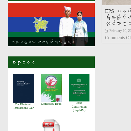
EPS စနစ်ဖြ
ရီးယားနိုင်င
လုပ်သား ၅၀ 
February 10, 2
Comments Of
ကယားျပည္နယ္ သတင္းမ်ား ၾကည့္ရန္
စာအုပ္စင္
2008
Democracy Book
The Electronic
Constitution
Transactions Law
(Eng-MM)