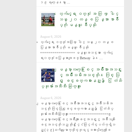
၁၉ ရက္ေန႔မွာ …
ေလ့က်င့္ေရး ဝတ္စုံ အ တြ က္ ေပါင္
သန္း ၂၀ တန္ စ ပြ န္ဆာ စာခ်ဳ
ပ္ကို မန္ယူ ခ်ဳပ္ဆို
August 6, 2026
ေလ့က်င့္ေရး ဝတ္စုံအတြက္ ေပါင္ သန္း ၂၀ တန္ စ
ပြန္ဆာ စာခ်ဳပ္ကို မန္ယူ ခ်ဳပ္ဆို 
================= မန္ယူအသင္းဟာ ေလ့က်င့္ေ
ရး၀တ္စုံစပြန္ဆာအျဖစ္ Betway နဲ႔ …
ျမန္မာ့လက္ေ႐ြးစင္ အမ်ိဳးသားအသင္းႏွ
င့္ အမ်ိဳးသမီးအသင္းတို႔ ကြင္း သြ
င္း ျခင္းခတ္ကစားနည္း၌ ေငြ တံဆိ
ပ္ဆုမ်ားအသီးသီး ဆြတ္ခူး
August 6, 2026
ျမန္မာ့လက္ေ႐ြးစင္ အမ်ိဳးသားအသင္းႏွင့္ အမ်ိဳးသမီးအ
သင္းတို ကြင္းသြင္းျခင္းခတ္ကစားနည္း၌ ေငြတံဆိပ္
ဆုမ်ားအသီးသီးဆြတ္ခူး ==================== ျ
မန္မာ့လက္ေ႐ြးစင္အမ်ိဳးသားျခင္းအသင္းႏွင့္ အမ်ိဳးသမီးျ
ခင္းအသင္းတိုသည္ ထိုင္းႏိုင္ငံတြင္က်င္းပလ်က္ရွိသ
ည့္ (၃၉)ႀကိမ္ေျမာက္ထိုင္းဘုရင့္ဖလားပိုက္ေက်ာ္ျခ