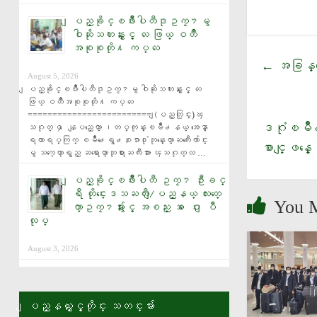
ျပည္ခိုင္ၿဖိဳးပါတီဒုဥကၠ႒မွ
ဝါဆိုသကၤန္းႏွင့္ လႉ ဖြယ္ ဝတၳဳ
အစုစုတို႔ ကပ္လႉ
အခြန္မေ
←
August 5, 2026
ျပည္ခိုင္ၿဖိဳးပါတီဒုဥကၠ႒မွ ဝါဆိုသကၤန္းႏွင့္ လႉ
ဖြယ္ ဝတၳဳအစုစုတို႔ ကပ္လႉ 
========================= (ျပည္တြင္း)ၾ
ဒဂံုၿမိဳ႕
သဂုတ္ ၄ ေနျပည္ေတာ္ ၊တပ္ကုန္းၿမိဳ႕နယ္ အေနာ္
ရထာရပ္ကြက္ ၿမိဳ႕ေရွ႕စႏၵာ႐ုံဘုန္းေတာ္ႀကီးေက်ာင္း
စာင္ျဖန့္
မွ သက္ေတာ္ရွည္ ဆရာေတာ္ဘုရားႀကီးအား ၾသဂုတ္လ …
ျပည္ခိုင္ၿဖိဳးပါတီ ဥကၠ႒ ဦးခင္
ရီ တိုင္းေဒသႀကီး/ျပည္နယ္ လႊတ္ေ
You 
တာ္ဥကၠ႒မ်ားႏွင့္ အစည္း အ ေဝး ျပဳ
လုပ္
August 3, 2026
ျပည္နယ္ႏွင့္တိုင္း သတင္းမ်ား