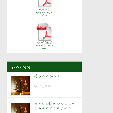
ရွေးကောက်ပွဲ
ကြေညာစာတမ်း_မာ
တိကာ
ရွေးကောက်ပွဲကြေငြာ
စာတမ်း_31_10_2
025
ဥပေဒေရးရာ
လွ်ပ္စစ္ဥပေဒ
April 26, 2016
အသင္းအဖြဲ႕မ်ားမွတ္ပုံတ
င္ၿခင္းဆိုင္ရာဥပေဒ