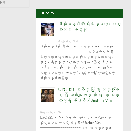
0
အားကစား
ဒီယိုမန္ဒီကို ရီးယဲလ္မက္ဒရစ္
အသင္း ေခၚယူ
August 7, 2026
ဒီယိုမန္ဒီကို ရီးယဲလ္မက္ဒရစ္အသင္း ေခၚယူ 
======================= စပိန္ထိပ္သီး ရီး
ယဲလ္မက္ဒရစ္အသင္းဟာ လိုက္ပ္ဇစ္အသင္းရဲ႕ 
အိုင္ဗရီကိုစ္ လူငယ္ေတာင္ပံၾကယ္ပြင့္ ဒီယိုမ
န္ဒီကို ေခၚယူႏိုင္ခဲ့ၿပီျဖစ္ေၾကာင္း အတည္ျပဳေၾ
ကညာခဲ့ပါတယ္။ အသက္ (၁၉)ႏွစ္အ႐ြယ္သာရွိေသးတဲ့ 
ဒီယိုမန္ဒီအတြက္ …
UFC 331 ၿပိဳင္ ပြဲ မွာ ထိပ္ဆုံးေခါ
င္ ပြဲ ႀကီးအျဖစ္ ထိုး ရ ေတာ့ မယ့္
လက္ရွိ ခ်န္ပီယံ ‌Joshua Van
August 6, 2026
UFC 331 ၿပိဳင္ပြဲမွာ ထိပ္ဆုံးေခါင္ပြဲႀကီးအျဖစ္ 
ထိုးရေတာ့မယ့္ လက္ရွိ ခ်န္ပီယံ ‌Joshua Van 
==================== UFC က စက္တက္ဘာ 