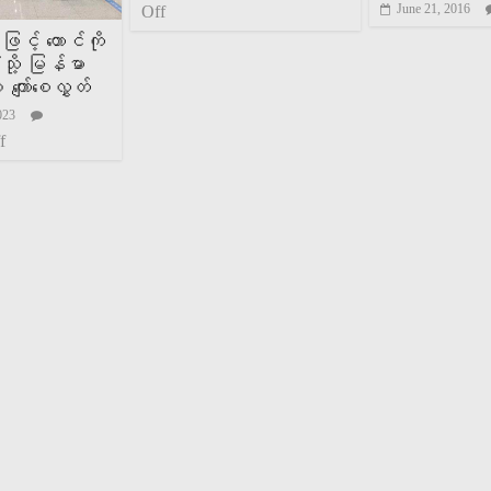
June 21, 2016
Off
င့် တောင်ကို
ံသို့ မြန်မာ
ကျော်စေလွှတ်
023
f