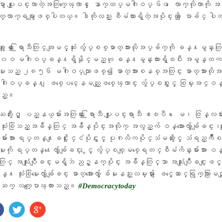
ွာ ပူျပင္းလာတဲ့အတြက္ေၾကာင့္ ေနာက္ထပ္မဂၢါဝပ္ ၆၀ ေလာက္လိုတာကို အလွ
တ္ေတာက္ရမွာျဖစ္ပါတယ္။ ဒါကိုလည္း စီမံထားရွိတဲ့အပိုင္းကို ေျပာခ်င္ ပါတ
္ ေႏြရာသီတြင္အျမင့္ဆံုး လွ်ပ္စစ္ဓာတ္အားလိုအပ္ခ်က္ကို ခန္႔မွန္းတ
 မဂၢါဝပ္ခန္႔ရွိနိုင္မည္ဟု ခန္႔မွန္းထားရွိၿပီး အမွန္တကယ္
္မႈသည္ ၂၈၅၆ မဂၢါဝပ္သာျဖစ္၍ ဓာတ္အားစနစ္အတြင္း ဓာတ္အားလိုအ
ါဝပ္ခန္႔ ျဖစ္ေပၚေနမည္ျဖစ္ေၾကာင္း လွ်ပ္စစ္ႏွင့္ စြမ္းအင္ဝန
သည္။
ႀကီးႏွင့္ ျပည္နယ္မ်ားအတြင္း ေႏြရာသီ ပူျပင္းရာသီ ဧၿပီ၊ ေမ၊ ဇြန္လမ
ုး သံုးစြဲသည့္အခ်ိန္တြင္ အခ်ိန္ပိုင္းအလိုက္ အလွည့္က် ဝန္အားေလွ်ာ့ခ်ျခင္း၊ ႏ
်ားအား ရပ္တန္႔ျခင္းႏိုင္ငံပိုင္ႏွင့္ ပုဂၢလိကပိုင္သံမဏိႏွင့္ သံရည္က်ိဳစ
ႈကို ရပ္တန္႔ေလွ်ာ့ခ်ျခင္း ႏွင့္ လွ်ပ္စစ္ျမစ္ေရတင္စီမံကိန္းမ်ားအား ဝန္အာ
ိန္တြင္ အသံုးျပဳျခင္းမရွိဘဲ ညဥ့္နက္ပိုင္း အခ်ိန္တြင္သာ အသံုးျပဳျခင္းျဖင
ံုးစြဲမႈေလွ်ာ့ခ်ျခင္း ဓာတ္အားေလွ်ာ့ ခ်မႈနည္းလမ္းမ်ား ျဖင့္ေဆာင္ရြက္သြား
ကဆက္ လက္ေျပာၾကားသည္။
#
Democracytoday