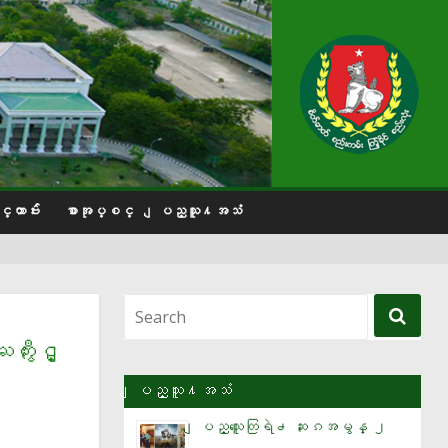
္တာဗ်ဴး
စာအုပ္စင္
ျပည္သူ႔အသံ
းႏွင့္ ျ
ျပည္သူ႔အသံ
ျပည္သူေတြရဲ႕ ဆႏၵအမွန္ ၂