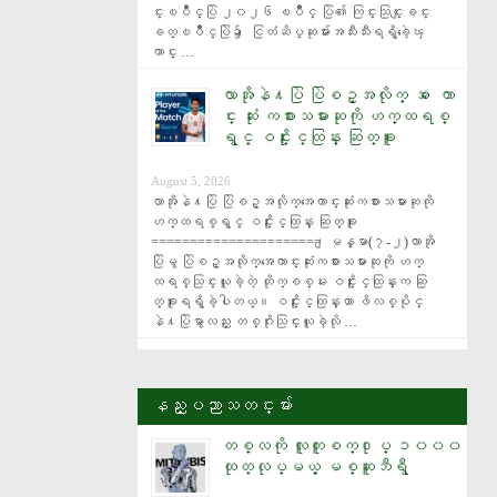
င္းၿပိဳင္ပြဲ ၂၀၂၆ ၿပိဳင္ ပြဲ၏ ကြင္းသြင္းျခင္း
ခတ္ၿပိဳင္ပြဲ၌ ေငြတံဆိပ္ဆုမ်ားအသီးသီးရရွိခဲ့ေၾ
ကာင္း …
လာအိုနဲ႔ပြဲ ပြဲစဥ္အလိုက္ အ ေကာ
င္း ဆုံး ကစားသမားဆုကို ဟက္ထရစ္
ရွင္ ဝင္းႏိုင္ထြန္း ဆြတ္ခူး
August 5, 2026
လာအိုနဲ႔ပြဲ ပြဲစဥ္အလိုက္အေကာင္းဆုံးကစားသမားဆုကို 
ဟက္ထရစ္ရွင္ ဝင္းႏိုင္ထြန္း ဆြတ္ခူး 
====================== ျမန္မာ(၇-၂)လာအို
ပြဲမွ ပြဲစဥ္အလိုက္အေကာင္းဆုံးကစားသမားဆုကို ဟက္
ထရစ္သြင္းယူခဲ့တဲ့ တိုက္စစ္မႉး ဝင္းႏိုင္ထြန္းက ဆြ
တ္ခူးရရွိခဲ့ပါတယ္။ ဝင္းႏိုင္ထြန္းဟာ ဖိလစ္ပိုင္
နဲ႔ပြဲမွာလည္း တစ္ဂိုးသြင္းယူခဲ့လို …
နည္းပညာသတင္းမ်ား
တစ္လကို လူတူစက္႐ုပ္ ၁၀၀၀
ထုတ္လုပ္မယ့္ မစ္ဆူဘီရွီ