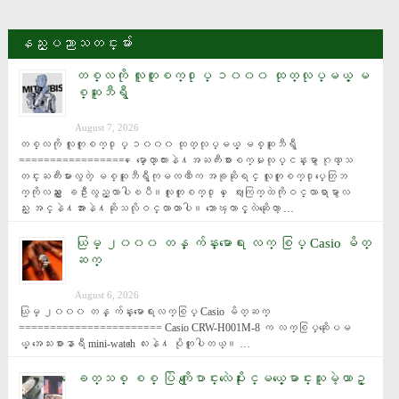
နည္းပညာသတင္းမ်ား
တစ္လကို လူတူစက္႐ုပ္ ၁၀၀၀ ထုတ္လုပ္မယ့္ မ
စ္ဆူဘီရွီ
August 7, 2026
တစ္လကို လူတူစက္႐ုပ္ ၁၀၀၀ ထုတ္လုပ္မယ့္ မစ္ဆူဘီရွီ 
================== ေမာ္ေတာ္ကားနဲ႔အႀကီးစားစက္မႈလုပ္ငန္းမွာ ဂုဏ္သ
တင္းႀကီးမားလွတဲ့ မစ္ဆူဘီရွီကုမၸဏီက အခုဆိုရင္ လူတူစက္႐ုပ္ေတြဘ
က္ကိုလည္း ေျခဦးလွည့္လာပါၿပီ။လူတူစက္႐ုပ္ ေဈးကြက္ထဲကိုဝင္လာရာမွာလ
ည္း အင္နဲ႔အားနဲ႔ဆိုသလိုဝင္လာတာပါ။ ဘာေၾကာင့္လဲဆိုေတာ့ …
ယြမ္ ၂၀၀၀ တန္ က်န္းမာေရး လက္ စြပ္ Casio မိတ္
ဆက္
August 6, 2026
ယြမ္ ၂၀၀၀ တန္ က်န္းမာေရးလက္စြပ္ Casio မိတ္ဆက္ 
======================= Casio CRW-H001M-8 က လက္စြပ္ဆိုေပမ
ယ့္ အေသးစားနာရီ mini-watch ေလးနဲ႔ ပိုတူပါတယ္။ …
ေခတ္သစ္ စစ္ ပြဲ ကိုေျပာင္းလဲေပးႏိုင္မယ့္ေမာင္းသူမဲ့ယာဥ္