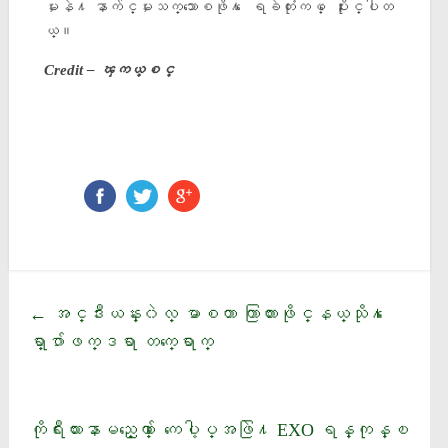
မႈနဲ႔ နာက်င္မႈသက္သာေစဖို႔ ေရခဲတံုးကပ္ ေပးႏုိင္ပါတ
ယ္။
Credit – ၾကယ္စင္
အင္ဒီးယန္း၀ဲလ္ မာစတာ ကြာတားဖိုင္နယ္သို႔ ေ
←
ရာ္ဂ်ာဖက္ဒရာ တက္ေရာက္
ကိုရီးယားနာမည္ေက်ာ္ ေကေပါ့ပ္အဖြဲ႔ EXO ရန္ကုန္ၿ