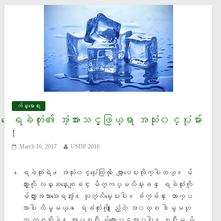
က်န္းမာေရး
ေရခဲတုံး၏ အံ့အားသင့္ဖြယ္ရာ အသံုး၀င္ပံုမ်ား
!
March 16, 2017
USDP 2016
ေရခဲတံုးရဲ႕ အသံုး၀င္ပံုေတြကုိ ေဖာ္ျပေပးလိုက္ပါတယ္။ မ်
က္ႏွာကုိ လန္းဆန္းေစျခင္း မိတ္ကပ္မလိမ္းခင္ ေရခဲတံုးကုိ
မ်က္ႏွာအသားအေရအႏွံ႔ သုတ္လိမ္းေပးပါ။ ခ်က္ခ်င္း ေတာက္ပ
လာပါ လိမ့္မယ္။ ေရခံတံုးကုိ ႏူးညံ့တဲ့ အ၀တ္စ ဒါမွမဟု
တ္ တစ္သွ်ဴးနဲ႔ အုပ္ၿပီး မ်က္ႏွာေပၚအုပ္ပါ။ ၿပီးမွ မိ