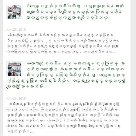
ဒီကေန့ျပည္ခုိင္ၿဖိဳးပါတီဟာ ျပည္သူလူထုရဲ႔အားကိုး
အားထားျပဳရမယ္႕ပါတီျဖစ္တယ္ဆိုတာ ကြၽန္မတို႔
နားလည္လက္ခံယုံၾကည္လာၿပီျဖစ္ပါတယ္
July 26, 2018
  မႏၲေလးတိုင္းေဒသႀကီး မိတီၴလာခ႐ိုင္ သာစည္ၿမိဳ႕နယ္ႏွင့္ ဝမ္းတြင္းၿ
မိဳ႕နယ္မ်ားတြင္ ဇူလိုင္ ၂၅ ရက္က ပါတီဝင္အဆိုျပဳလႊာေပးအပ္ပြဲမ်ားက်င္း
ပခဲ့ရာ ပါတီသို႔ဝင္ေရာက္ျခင္းႏွင့္ပတ္သက္၍ ဝမ္းတြင္းၿမိဳ႕နယ္ ဘုရားျ
ဖဴေက်းရြာအုပ္စု ရြာရွည္ေက်းရြာမွ ေမာင္စည္သူေအာင္ႏွင့္ သာစည္ၿမိဳ႕နယ္ …
မဟာေအာင္ေျမၿမိဳ႕နယ္ မဟာအေရွ႕ရပ္ကြက္မွ ေမာ
င္စုိင္းထက္ေက်ာ္ႏွင့္ ခ်မ္းေအးသာစံၿမိဳ႕နယ္ ကံေကာက္ႀ
ကီးရပ္ကြက္မွ မယြန္းမီမီေဇာ္တုိ႔မွ ျပည္ေထာင္စုၾ
ကံ့ခုိင္ေရးႏွင့္ဖြံ႕ၿဖိဳးေရးပါတီသုိ႔ ဝင္ေရာက္ျခင္းႏွင့္ပတ္သက္၍ ​ေျ
ပာျကားသြား​ေသာစကားသံမ်ား
July 26, 2018
  အမ်ဳိးသားေရးမူဝါဒကိုဦးတည္ၿပီး ဒို႔တာဝန္အေရးသံုးပါးကို ဦးထိပ္ထားေဆာင္ရြ
က္ေနတာျဖစ္တဲ့အတြက္ ကြၽန္ေတာ္တို႔လိုျပည္သူေတြ အားကိုးထိုက္တဲ့ပါတီႀကီးျဖ
စ္တာကို သိျမင္ၾကားသိရတဲ့အတြက္ ယံုၾကည္စိတ္နဲ႔ အခုလို ပါတီကိုဝင္ေ
ရာက္လာျခင္းျဖစ္ပါတယ္​။ မႏၲေလးတိုင္းေဒသႀကီး ပါတီ႐ံုးခန္းမ၌က်င္းပေသာ 
မႏၲေလးၿမိဳ႕ေပၚေလးၿမိဳ႕နယ္ ပါတီဝင္အဆုိျပဳလႊာစုေပါင္းေပးအပ္ပြဲအခမ္း
အနားကုိ ဇူလိုင္ …