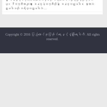
ယ္။ ဒီစက္ဘီးဟာ တျခား ေျခနင္းမဲ့စက္ဘီးလိုပဲ ေျခနင္းလည္းမပါ၊ ေမာ္တာလ
ည္းမပါသလို ဘရိတ္လည္းမပါဘဲ …
Copyright © 2016
ပြည်ထောင်စုကြံ့ခိုင်ရေးနှင့်ဖွံ့ဖြိုးရေးပါတီ
. All rights
reserved.