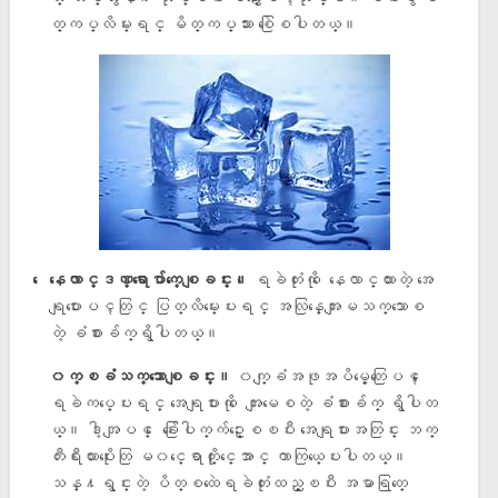
တ္ကပ္လိမ္းရင္ မိတ္ကပ္သား စြဲေစပါတယ္။
ေနေလာင္ဒဏ္ရာေပ်ာက္ေစျခင္း။
ေရခဲတံုးကုိ ေနေလာင္ထားတဲ့ အေ
ရျပားေပၚတြင္ ပြတ္လိမ္းေပးရင္ အလြန္ေအးျမသက္သာေစ
တဲ့ ခံစားခ်က္ရွိပါတယ္။
၀က္ၿခံသက္သာေစျခင္း။
၀က္ျခံအဖုအပိမ့္ေတြေပၚ ေ
ရခဲကပ္ေပးရင္ အေရျပားကုိ ေအးျမေစတဲ့ ခံစားခ်က္ ရွိပါတ
ယ္။ ဒါ့အျပင္ ေခြ်းေပါက္က်ဥ္းေစၿပီး အေရျပားအတြင္း ဘက္
တီးရီးယားပုိးေတြ မ၀င္ေရာက္ႏုိင္ေအာင္ ကာကြယ္ေပးပါတယ္။
သန္႔ရွင္းတဲ့ ပိတ္စထဲေရခဲတံုးထည့္ၿပီး အမာရြတ္ေ