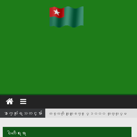
ေနာက္ဆံုးရသတင္းမ်ား
တစ္လကို လူတူစက္႐ုပ္ ၁၀၀၀ ထုတ္လုပ္မ
ယ့္ မစ္ဆူဘီရွီ
UFC 331 ၿပိဳင္ ပြဲ မွာ ထိပ္ဆုံးေခါင္ ပြဲ ႀကီးအျဖစ္ ထိုး ရ ေတာ့ မယ့္ လက္ရွိ
ပါတီေရးရာ