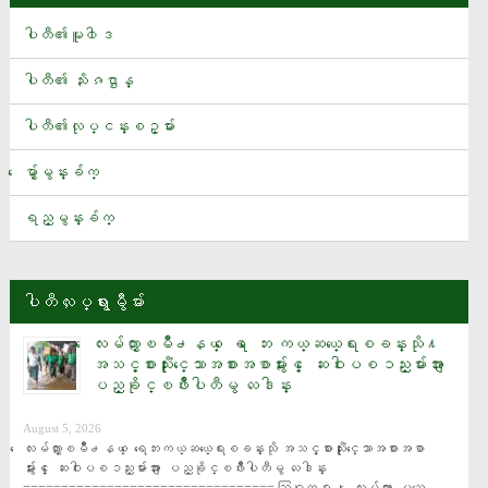
UFC 331 ၿပိဳင္ ပြဲ မွာ ထိပ္ဆုံးေခါင္ ပြဲ ႀကီးအျဖစ္ ထိုး ရ ေတာ့ မယ့္ လက္ရွိ
ပါတီ၏မူ၀ါဒ
ခ်န္ပီယံ ‌Joshua Van
ယြမ္ ၂၀၀၀ တန္ က်န္းမာေရး လက္ စြပ္ Casio မိတ္ဆက္
ပါတီ၏ သႏိၷဌာန္
ႏိုင္ငံေတာ္သမၼတ ထိုင္းႏိုင္ငံသို႔ ေရာက္ရွိ
ပါတီ၏လုပ္ငန္းစဥ္မ်ား
ေလ့က်င့္ေရး ဝတ္စုံ အ တြ က္ ေပါင္ သန္း ၂၀ တန္ စ ပြ န္ဆာ စာခ်ဳပ္ကို မ
န္ယူ ခ်ဳပ္ဆို
ေမွ်ာ္မွန္းခ်က္
ျမန္မာ့လက္ေ႐ြးစင္ အမ်ိဳးသားအသင္းႏွင့္ အမ်ိဳးသမီးအသင္းတို႔ ကြင္း သြင္း ျခ
ရည္မွန္းခ်က္
င္းခတ္ကစားနည္း၌ ေငြ တံဆိပ္ဆုမ်ားအသီးသီး ဆြတ္ခူး
ေလးမ်က္ႏွာၿမိဳ႕နယ္ ေရ ေဘး ကယ္ဆယ္ေရးစခန္းသို႔ အသင့္စားသုံးႏိုင္ေသာအစား
အစာမ်ားႏွင့္ ေဆးဝါးပစၥည္းမ်ားအား ျပည္ခိုင္ၿဖိဳးပါတီမွ လႉဒါန္း
ပါတီလႈပ္ရွားမွဳမ်ား
ေရႀကီးနစ္ျမဳပ္မႈဒဏ္ခံရသည့္ ေက်း႐ြာမ်ားရွိ ျပည္သူမ်ားအား ျပည္ခိုင္ၿဖိဳး
ေလးမ်က္ႏွာၿမိဳ႕နယ္ ေရ ေဘး ကယ္ဆယ္ေရးစခန္းသို႔
ပါတီက ကူညီေထာက္ပံ့
အသင့္စားသုံးႏိုင္ေသာအစားအစာမ်ားႏွင့္ ေဆးဝါးပစၥည္းမ်ားအား ျ
ဒီယိုမန္ဒီကို ရီးယဲလ္မက္ဒရစ္အသင္း ေခၚယူ
ပည္ခိုင္ၿဖိဳးပါတီမွ လႉဒါန္း
August 5, 2026
ေလးမ်က္ႏွာၿမိဳ႕နယ္ ေရေဘးကယ္ဆယ္ေရးစခန္းသို အသင့္စားသုံးႏိုင္ေသာအစားအစာ
မ်ားႏွင့္ ေဆးဝါးပစၥည္းမ်ားအား ျပည္ခိုင္ၿဖိဳးပါတီမွ လႉဒါန္း 