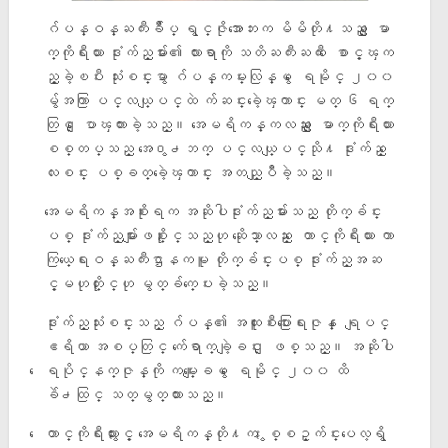
ဂ်ပန္ဝန္ႀကီးခ်ဳပ္ ရွင္ဇိုအာေဘးက မိမိတို႔သည္ ေျမာ
က္ကိုရီးယား ဒံုးက်ည္မ်ား၏ လားရာကို သတိႀကီးႀကီး ေစာင့္ၾက
ည့္ခဲ့ၿပီး သံုးစင္းမွာ ဂ်ပန္ကမ္းလြန္မွ ေရမိုင္ ၂၀၀
မွ်အကြာ ပင္လယ္ျပင္ထဲ က်ဆင္းခဲ့ေၾကာင္း မတ္ ၆ ရက္
တြင္ ေျပာၾကားခဲ့သည္။ အေမရိကန္ကလည္း ေျမာက္ကိုရီးယား
စစ္တပ္သည္ အေ႐ွ႕ဘက္ ပင္လယ္ျပင္သို႔ ဒံုးက်ည္ ေ
လးစင္း ပစ္ခတ္ခဲ့ေၾကာင္း အတည္ျပဳခဲ့သည္။
အေမရိကန္အစိုးရက အဆိုပါဒံုးက်ည္မ်ားသည္ တိုက္ခ်င္း
ပစ္ ဒံုးက်ည္မ်ားျဖစ္ႏုိင္သည္ဟု ဆိုေသာ္လည္း ေတာင္ကိုရီးယား ကာ
ကြယ္ေရးဝန္ႀကီးဌာနကမူ တိုက္ခ်င္းပစ္ ဒံုးက်ည္အဆ
င့္မဟုတ္ႏိုင္ဟု မွတ္ခ်က္ေပးခဲ့သည္။
ဒံုးက်ည္သံုးစင္းသည္ ဂ်ပန္၏ အထူးစီးပြားေရးဇုန္ ေရျပင္
ဧရိယာ အစပ္တြင္ က်ေရာက္ခဲ့ျခင္း ျဖစ္သည္။ အဆိုပါ
ေရပိုင္နက္ဇုန္ကို ကမ္းေျခမွ ေရမိုင္ ၂၀၀ ထိ
ခ်ဲ႕ထြင္ သတ္မွတ္ထားသည္။
ေတာင္ကိုရီးယားႏွင့္ အေမရိကန္တုိ႔က ႏွစ္စဥ္က်င္းပေလ့ရွိ