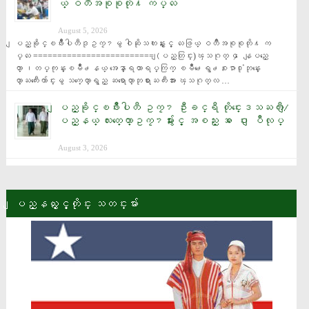
ယ္ ဝတၳဳအစုစုတို႔ ကပ္လႉ
August 5, 2026
ျပည္ခိုင္ၿဖိဳးပါတီဒုဥကၠ႒မွ ဝါဆိုသကၤန္းႏွင့္ လႉဖြယ္ ဝတၳဳအစုစုတို႔ က
ပ္လႉ ========================= (ျပည္တြင္း)ၾသဂုတ္ ၄ ေနျပည္ေ
တာ္ ၊တပ္ကုန္းၿမိဳ႕နယ္ အေနာ္ရထာရပ္ကြက္ ၿမိဳ႕ေရွ႕စႏၵာ႐ုံဘုန္းေ
တာ္ႀကီးေက်ာင္းမွ သက္ေတာ္ရွည္ ဆရာေတာ္ဘုရားႀကီးအား ၾသဂုတ္လ …
ျပည္ခိုင္ၿဖိဳးပါတီ ဥကၠ႒ ဦးခင္ရီ တိုင္းေဒသႀကီး/ျ
ပည္နယ္ လႊတ္ေတာ္ဥကၠ႒မ်ားႏွင့္ အစည္း အ ေဝး ျပဳလုပ္
August 3, 2026
ျပည္နယ္ႏွင့္တိုင္း သတင္းမ်ား