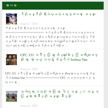
အားကစား
ဒီယိုမန္ဒီကို ရီးယဲလ္မက္ဒရစ္အသင္း ေခၚယူ
August 7, 2026
ဒီယိုမန္ဒီကို ရီးယဲလ္မက္ဒရစ္အသင္း ေခၚယူ 
======================= စပိန္ထိပ္သီး ရီးယဲလ္မက္ဒရစ္အသင္း
ဟာ လိုက္ပ္ဇစ္အသင္းရဲ႕ အိုင္ဗရီကိုစ္ လူငယ္ေတာင္ပံၾကယ္ပြင့္ ဒီယို
မန္ဒီကို ေခၚယူႏိုင္ခဲ့ၿပီျဖစ္ေၾကာင္း အတည္ျပဳေၾကညာခဲ့ပါတယ္။ အသ
က္ (၁၉)ႏွစ္အ႐ြယ္သာရွိေသးတဲ့ ဒီယိုမန္ဒီအတြက္ …
UFC 331 ၿပိဳင္ ပြဲ မွာ ထိပ္ဆုံးေခါင္ ပြဲ ႀကီးအျဖစ္
ထိုး ရ ေတာ့ မယ့္ လက္ရွိ ခ်န္ပီယံ ‌Joshua Van
August 6, 2026
UFC 331 ၿပိဳင္ပြဲမွာ ထိပ္ဆုံးေခါင္ပြဲႀကီးအျဖစ္ ထိုးရေတာ့မယ့္ လက္ရွိ ခ်န္
ပီယံ ‌Joshua Van ==================== UFC က စက္တက္ဘာ ၁၉ ရ
က္ေန႔မွာ …
ေလ့က်င့္ေရး ဝတ္စုံ အ တြ က္ ေပါင္ သန္း ၂၀ တန္ စ
ပြ န္ဆာ စာခ်ဳပ္ကို မန္ယူ ခ်ဳပ္ဆို
August 6, 2026