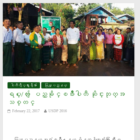
ပါတီလွဳပ္ရွားမွဳမ်ား
မြန္ျပည္နယ္
ရပ္​/​ေက်း ျပည္​ခုိင္​ၿဖဳိးပါတီ ဆုိင္​းဘုတ္​အ
သစ္​တင္​
February 22, 2017
USDP 2016
မြန္​ျပည္​နယ္​ မုဒုံၿမဳိ႕နယ္​ မွိန္​ကနိမ္​း​ေက်းရြာ ဦးျမ