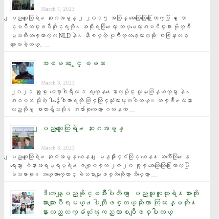
March 7, 2023
ျပည္သူေတြရဲ႕ ဆႏၵအမွန္ ၂ ၂၀၁၅ အလြန္ အေထြေထြေ႐ြးေကာက္ပြဲ မွ ေသာ
င္ၿပိဳကမ္းၿပိဳအႏိုင္ရလို႔ အစိုးရဖြဲ႕ေတာ့ တပ္မေတာ္အၿငိမ္းစား ဗိုလ္ခ်ဳ
ပ္ႀကီးတစ္ေယာက္က NLDနဲ႔ နီးစပ္တဲ့ ပုဂၢိဳလ္တစ္ေယာက္ကို ေမးခြန္းတစ္
ခုေမးခဲ့တယ္.. …
အဓမၼ ႏွင့္ ဓမၼ
March 3, 2023
၂၀၂၁ ခုႏွစ္ ေဖေဖာ္ဝါရီလ ၁ ရက္ေန႔ေနာက္ပိုင္း လူမႈကြန္ယက္မွာ နဲ႔ 
အဓမၼ ဆိုတဲ့ ပါဠိေဝါဟာရကို တြင္တြင္သုံးလာၾကပါတယ္။ တစ္ခ်ိဳ႕လဲနား
လည္လို႔ ေျပာတာရွိသလို႔ အမ်ားစုကေတာ့ ဂဃနဏ …
ျပည္သူေတြရဲ႕ ဆႏၵအမွန္
March 3, 2023
ျပည္သူေတြရဲ႕ ဆႏၵအမွန္ ယေန႔ ျမန္မာႏိုင္ငံတြင္ ယေန႔ ႀကဳံေတြ႕ေန
ရေသာ ျပႆနာအရပ္ရပ္ရဲ႕ ဇစ္ျမစ္က ၂၀၂၀ ခုႏွစ္ အေထြေထြေ႐ြးေကာက္ပြဲ 
မဲသမာမႈ။ ဘယ္ေလာက္ေတာင္ မဲသမာမႈျဖစ္လဲဆိုေတာ့ သိပ္ေတာ့ …
ဒီကေန့ျပည္ခုိင္ၿဖိဳးပါတီဟာ ျပည္သူလူထုရဲ႔အားကိုး
အားထားျပဳရမယ္႕ပါတီျဖစ္တယ္ဆိုတာ ကြၽန္မတို႔
နားလည္လက္ခံယုံၾကည္လာၿပီျဖစ္ပါတယ္