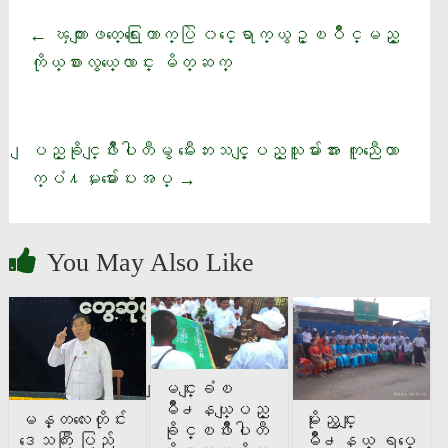
ၾကားျဖတ္ေရြးေကာက္ပြဲ ၀င္ေရာက္ယွဥ္ၿပိဳင္မည့္
←
ကုိယ္စားလွယ္ေလာင္း မိတ္ဆက္
ျပည္ခိုင္ျဖိဳးပါတီမွ မီးေဘးသင့္ျပည္သူမ်ားအား ကူညီေထာ
က္ပံ႔မႈမ်ားေပးအပ္
→
You May Also Like
ျမင္းျခံၿ
မိဳ႕နယ္ျပည္
မန္တလေးတိုင်း
မိုးညွင္းျ
ခိုင္ၿဖိဳးပါတီ
ဒေသကြီး ပြည်
မိဳ႕နယ္ ရပ္ေ