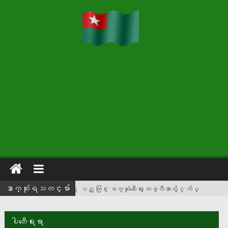
ေနာက္ဆံုးရသတင္းမ်ား
ျပည္ တြင္း စက္သုံးဆီေဈး တစ္လီတာလွ်င္ က်ပ္
၁၇၀ မွ ၂၆၅ အထိ ျမင့္တက္
တစ္လကို လူတူစက္႐ုပ္ ၁၀၀၀ ထုတ္လုပ္မယ့္ မစ္ဆူဘီရွီ
ပါတီေရးရာ