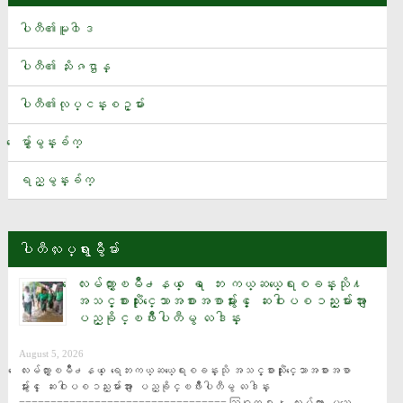
UFC 331 ၿပိဳင္ ပြဲ မွာ ထိပ္ဆုံးေခါင္ ပြဲ ႀကီးအျဖစ္ ထိုး ရ ေတာ့ မယ့္ လက္ရွိ
ပါတီ၏မူ၀ါဒ
ခ်န္ပီယံ ‌Joshua Van
ယြမ္ ၂၀၀၀ တန္ က်န္းမာေရး လက္ စြပ္ Casio မိတ္ဆက္
ပါတီ၏ သႏိၷဌာန္
ႏိုင္ငံေတာ္သမၼတ ထိုင္းႏိုင္ငံသို႔ ေရာက္ရွိ
ပါတီ၏လုပ္ငန္းစဥ္မ်ား
ေလ့က်င့္ေရး ဝတ္စုံ အ တြ က္ ေပါင္ သန္း ၂၀ တန္ စ ပြ န္ဆာ စာခ်ဳပ္ကို မ
န္ယူ ခ်ဳပ္ဆို
ေမွ်ာ္မွန္းခ်က္
ျမန္မာ့လက္ေ႐ြးစင္ အမ်ိဳးသားအသင္းႏွင့္ အမ်ိဳးသမီးအသင္းတို႔ ကြင္း သြင္း ျခ
ရည္မွန္းခ်က္
င္းခတ္ကစားနည္း၌ ေငြ တံဆိပ္ဆုမ်ားအသီးသီး ဆြတ္ခူး
ေလးမ်က္ႏွာၿမိဳ႕နယ္ ေရ ေဘး ကယ္ဆယ္ေရးစခန္းသို႔ အသင့္စားသုံးႏိုင္ေသာအစား
အစာမ်ားႏွင့္ ေဆးဝါးပစၥည္းမ်ားအား ျပည္ခိုင္ၿဖိဳးပါတီမွ လႉဒါန္း
ပါတီလႈပ္ရွားမွဳမ်ား
ေရႀကီးနစ္ျမဳပ္မႈဒဏ္ခံရသည့္ ေက်း႐ြာမ်ားရွိ ျပည္သူမ်ားအား ျပည္ခိုင္ၿဖိဳး
ေလးမ်က္ႏွာၿမိဳ႕နယ္ ေရ ေဘး ကယ္ဆယ္ေရးစခန္းသို႔
ပါတီက ကူညီေထာက္ပံ့
အသင့္စားသုံးႏိုင္ေသာအစားအစာမ်ားႏွင့္ ေဆးဝါးပစၥည္းမ်ားအား ျ
ဒီယိုမန္ဒီကို ရီးယဲလ္မက္ဒရစ္အသင္း ေခၚယူ
ပည္ခိုင္ၿဖိဳးပါတီမွ လႉဒါန္း
August 5, 2026
ေလးမ်က္ႏွာၿမိဳ႕နယ္ ေရေဘးကယ္ဆယ္ေရးစခန္းသို အသင့္စားသုံးႏိုင္ေသာအစားအစာ
မ်ားႏွင့္ ေဆးဝါးပစၥည္းမ်ားအား ျပည္ခိုင္ၿဖိဳးပါတီမွ လႉဒါန္း 