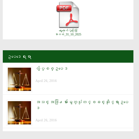
ရွေးကောက်ပွဲကြေငြာ
စာတမ်း_31_10_2025
ဥပေဒေရးရာ
လွ်ပ္စစ္ဥပေဒ
April 26, 2016
အသင္းအဖြဲ႕မ်ားမွတ္ပုံတင္ၿခင္းဆိုင္ရာဥပေ
ဒ
April 26, 2016