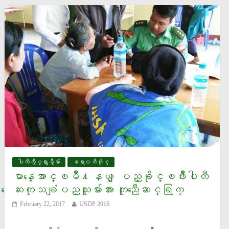
ပါတီလွဳပ္ရွားမွဳမ်ား
ဧရာ၀တီတိုင္း
မာန္ေအာင္ၿမိဳ႔နယ္ ျပည္ခိုင္ၿဖိဳးပါတီ
ေဆးကုသခံျပည္သူမ်ားအား ကူညီေဆာင္ရြက္
February 22, 2017
USDP 2016