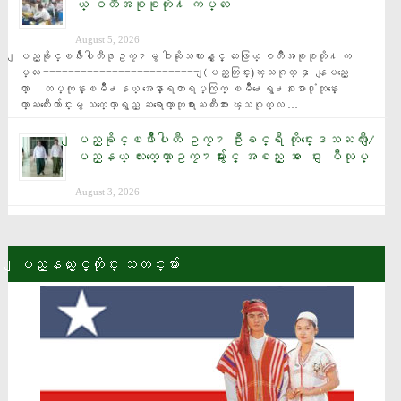
ယ္ ဝတၳဳအစုစုတို႔ ကပ္လႉ
August 5, 2026
ျပည္ခိုင္ၿဖိဳးပါတီဒုဥကၠ႒မွ ဝါဆိုသကၤန္းႏွင့္ လႉဖြယ္ ဝတၳဳအစုစုတို႔ က
ပ္လႉ ========================= (ျပည္တြင္း)ၾသဂုတ္ ၄ ေနျပည္ေ
တာ္ ၊တပ္ကုန္းၿမိဳ႕နယ္ အေနာ္ရထာရပ္ကြက္ ၿမိဳ႕ေရွ႕စႏၵာ႐ုံဘုန္းေ
တာ္ႀကီးေက်ာင္းမွ သက္ေတာ္ရွည္ ဆရာေတာ္ဘုရားႀကီးအား ၾသဂုတ္လ …
ျပည္ခိုင္ၿဖိဳးပါတီ ဥကၠ႒ ဦးခင္ရီ တိုင္းေဒသႀကီး/ျ
ပည္နယ္ လႊတ္ေတာ္ဥကၠ႒မ်ားႏွင့္ အစည္း အ ေဝး ျပဳလုပ္
August 3, 2026
ျပည္နယ္ႏွင့္တိုင္း သတင္းမ်ား