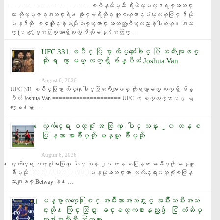
======================= စပိန္ထိပ္သီး ရီးယဲလ္မက္ဒရစ္အသင္း
ဟာ လိုက္ပ္ဇစ္အသင္းရဲ႕ အိုင္ဗရီကိုစ္ လူငယ္ေတာင္ပံၾကယ္ပြင့္ ဒီယို
မန္ဒီကို ေခၚယူႏိုင္ခဲ့ၿပီျဖစ္ေၾကာင္း အတည္ျပဳေၾကညာခဲ့ပါတယ္။ အသ
က္ (၁၉)ႏွစ္အ႐ြယ္သာရွိေသးတဲ့ ဒီယိုမန္ဒီအတြက္ …
UFC 331 ၿပိဳင္ ပြဲ မွာ ထိပ္ဆုံးေခါင္ ပြဲ ႀကီးအျဖစ္
ထိုး ရ ေတာ့ မယ့္ လက္ရွိ ခ်န္ပီယံ ‌Joshua Van
August 6, 2026
UFC 331 ၿပိဳင္ပြဲမွာ ထိပ္ဆုံးေခါင္ပြဲႀကီးအျဖစ္ ထိုးရေတာ့မယ့္ လက္ရွိ ခ်န္
ပီယံ ‌Joshua Van ==================== UFC က စက္တက္ဘာ ၁၉ ရ
က္ေန႔မွာ …
ေလ့က်င့္ေရး ဝတ္စုံ အ တြ က္ ေပါင္ သန္း ၂၀ တန္ စ
ပြ န္ဆာ စာခ်ဳပ္ကို မန္ယူ ခ်ဳပ္ဆို
August 6, 2026
ေလ့က်င့္ေရး ဝတ္စုံအတြက္ ေပါင္ သန္း ၂၀ တန္ စပြန္ဆာ စာခ်ဳပ္ကို မန္ယူ 
ခ်ဳပ္ဆို ================= မန္ယူအသင္းဟာ ေလ့က်င့္ေရး၀တ္စုံစပြန္
ဆာအျဖစ္ Betway နဲ႔ …
ျမန္မာ့လက္ေ႐ြးစင္ အမ်ိဳးသားအသင္းႏွင့္ အမ်ိဳးသမီးအသ
င္းတို႔ ကြင္း သြင္း ျခင္းခတ္ကစားနည္း၌ ေငြ တံဆိပ္
ဆုမ်ားအသီးသီး ဆြတ္ခူး