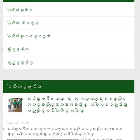
UFC 331 ၿပိဳင္ ပြဲ မွာ ထိပ္ဆုံးေခါင္ ပြဲ ႀကီးအျဖစ္ ထိုး ရ ေတာ့ မယ့္ လက္ရွိ
ပါတီ၏မူ၀ါဒ
ခ်န္ပီယံ ‌Joshua Van
ယြမ္ ၂၀၀၀ တန္ က်န္းမာေရး လက္ စြပ္ Casio မိတ္ဆက္
ပါတီ၏ သႏိၷဌာန္
ႏိုင္ငံေတာ္သမၼတ ထိုင္းႏိုင္ငံသို႔ ေရာက္ရွိ
ပါတီ၏လုပ္ငန္းစဥ္မ်ား
ေလ့က်င့္ေရး ဝတ္စုံ အ တြ က္ ေပါင္ သန္း ၂၀ တန္ စ ပြ န္ဆာ စာခ်ဳပ္ကို မ
န္ယူ ခ်ဳပ္ဆို
ေမွ်ာ္မွန္းခ်က္
ျမန္မာ့လက္ေ႐ြးစင္ အမ်ိဳးသားအသင္းႏွင့္ အမ်ိဳးသမီးအသင္းတို႔ ကြင္း သြင္း ျခ
ရည္မွန္းခ်က္
င္းခတ္ကစားနည္း၌ ေငြ တံဆိပ္ဆုမ်ားအသီးသီး ဆြတ္ခူး
ေလးမ်က္ႏွာၿမိဳ႕နယ္ ေရ ေဘး ကယ္ဆယ္ေရးစခန္းသို႔ အသင့္စားသုံးႏိုင္ေသာအစား
အစာမ်ားႏွင့္ ေဆးဝါးပစၥည္းမ်ားအား ျပည္ခိုင္ၿဖိဳးပါတီမွ လႉဒါန္း
ပါတီလႈပ္ရွားမွဳမ်ား
ေရႀကီးနစ္ျမဳပ္မႈဒဏ္ခံရသည့္ ေက်း႐ြာမ်ားရွိ ျပည္သူမ်ားအား ျပည္ခိုင္ၿဖိဳး
ေလးမ်က္ႏွာၿမိဳ႕နယ္ ေရ ေဘး ကယ္ဆယ္ေရးစခန္းသို႔
ပါတီက ကူညီေထာက္ပံ့
အသင့္စားသုံးႏိုင္ေသာအစားအစာမ်ားႏွင့္ ေဆးဝါးပစၥည္းမ်ားအား ျ
ဒီယိုမန္ဒီကို ရီးယဲလ္မက္ဒရစ္အသင္း ေခၚယူ
ပည္ခိုင္ၿဖိဳးပါတီမွ လႉဒါန္း
August 5, 2026
ေလးမ်က္ႏွာၿမိဳ႕နယ္ ေရေဘးကယ္ဆယ္ေရးစခန္းသို အသင့္စားသုံးႏိုင္ေသာအစားအစာ
မ်ားႏွင့္ ေဆးဝါးပစၥည္းမ်ားအား ျပည္ခိုင္ၿဖိဳးပါတီမွ လႉဒါန္း 