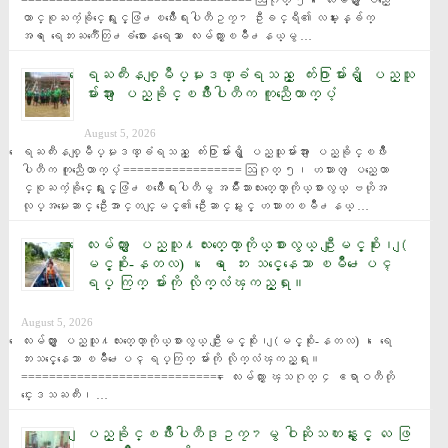
================================= ဩဂုတ္ ၅၊ ေလးမ်က္ႏွာ ျပည္ေ
ထာင္စုႀကံ့ခိုင္ေရးႏွင့္ဖြံ႕ၿဖိဳးေရးပါတီဥကၠ႒ ဦးခင္ရီ၏ လမ္းၫႊန္ခ်က္
အရ ေရေဘးႀကဳံေတြ႕ခံစားေနရေသာ ေလးမ်က္ႏွာၿမိဳ႕နယ္မွ …
ေရႀကီးနစ္ျမဳပ္မႈဒဏ္ခံရသည့္ ေက်း႐ြာမ်ားရွိ ျပည္သူ
မ်ားအား ျပည္ခိုင္ၿဖိဳးပါတီက ကူညီေထာက္ပံ့
August 5, 2026
ေရႀကီးနစ္ျမဳပ္မႈဒဏ္ခံရသည့္ ေက်း႐ြာမ်ားရွိ ျပည္သူမ်ားအား ျပည္ခိုင္ၿဖိဳး
ပါတီက ကူညီေထာက္ပံ့ ================= ဩဂုတ္ ၅၊ ဟသၤာတ ျပည္ေထာ
င္စုႀကံ့ခိုင္ေရးႏွင့္ဖြံ႕ၿဖိဳးေရးပါတီမွ အမ်ိဳးသားလႊတ္ေတာ္ကိုယ္စားလွယ္ ဗဟိုအ
လုပ္အမႈေဆာင္ ဦးေအာင္တင္ျမင့္၏ ဦးေဆာင္မႈႏွင့္ ဟသၤာတၿမိဳ႕နယ္ …
ေလးမ်က္ႏွာ ျပည္သူ႔လႊတ္ေတာ္ကိုယ္စားလွယ္ ဦးျမင့္စိုး၊ (ျ
မင့္စိုး-နတလ) ၊ ေရ ေဘး သင့္ေနေသာ ၿမိဳ႕ေပၚ
ရပ္ ကြက္ မ်ားကို လိုက္လံၾကည့္ရႈ။
August 5, 2026
ေလးမ်က္ႏွာ ျပည္သူ႔လႊတ္ေတာ္ကိုယ္စားလွယ္ ဦးျမင့္စိုး၊ (ျမင့္စိုး-နတလ) ၊ ေရေ
ဘးသင့္ေနေသာ ၿမိဳ႕ေပၚ ရပ္ကြက္ မ်ားကို လိုက္လံၾကည့္ရႈ။ 
============================= ေလးမ်က္ႏွာ ၾသဂုတ္ ၄ ဧရာဝတီတို
င္းေဒသႀကီး၊ …
ျပည္ခိုင္ၿဖိဳးပါတီဒုဥကၠ႒မွ ဝါဆိုသကၤန္းႏွင့္ လႉ ဖြ