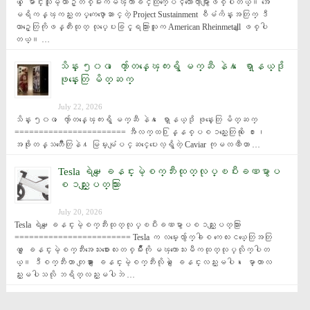
ယ့္ ေမာင္းသူမဲ့ယာဥ္တစ္မ်ိဳးကမၾကာခင္ထြက္ေပၚလာေတာ့မွာျဖစ္ပါတယ္။ အေ
မရိကန္ၾကည္းတပ္ကေဖာ္ေဆာင္တဲ့ Project Sustainment စီမံကိန္းအတြက္ ဒီ
ယာဥ္ေတြကိုဖန္တီးထုတ္ လုပ္ေပးခြင့္ရသြားသူက American Rheinmetall ျဖစ္ပါ
တယ္။ …
သိန္း ၅၀၀ ေက်ာ္တန္ေၾကးရွိ မက္ဆီ နဲ႔ ေရာ္နယ္ဒို
ဖုန္းေတြ မိတ္ဆက္
July 22, 2026
သိန္း ၅၀၀ ေက်ာ္တန္ေၾကးရွိ မက္ဆီ နဲ႔ ေရာ္နယ္ဒို ဖုန္းေတြ မိတ္ဆက္ 
======================= အီလက္ထ႐ြန္နစ္ပစၥည္းေတြကို ေ႐ႊ၊ 
အဖိုးတန္သတၱဳေတြနဲ႔ မြမ္းမံျပင္ဆင္ေပးေလ့ရွိတဲ့ Caviar ကုမၸဏီဟာ …
Tesla ရဲ႕‌ေျခနင္းမဲ့စက္ဘီးထုတ္လုပ္ၿပီးခဏမွာပ
စၥည္းျပတ္သြား
July 20, 2026
Tesla ရဲ႕‌ေျခနင္းမဲ့စက္ဘီးထုတ္လုပ္ၿပီးခဏမွာပစၥည္းျပတ္သြား 
======================== Tesla က လမ္းေလွ်ာက္ခါစ ကေလးငယ္ေတြအတြ
က္ ေျခနင္းမဲ့စက္ဘီးအေသးစားေလးတစ္မ်ိဳးကို မၾကာေသးမီကထုတ္လုပ္လိုက္ပါတ
ယ္။ ဒီစက္ဘီးဟာ တျခား ေျခနင္းမဲ့စက္ဘီးလိုပဲ ေျခနင္းလည္းမပါ၊ ေမာ္တာလ
ည္းမပါသလို ဘရိတ္လည္းမပါဘဲ …