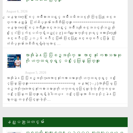
August 6, 2026
ျမန္မာ့လက္ေ႐ြးစင္ အမ်ိဳးသားအသင္းႏွင့္ အမ်ိဳးသမီးအသင္းတို ကြင္းသြင္းျခင္းခ
တ္ကစားနည္း၌ ေငြတံဆိပ္ဆုမ်ားအသီးသီးဆြတ္ခူး ==================== ျ
မန္မာ့လက္ေ႐ြးစင္အမ်ိဳးသားျခင္းအသင္းႏွင့္ အမ်ိဳးသမီးျခင္းအသင္းတိုသည္ ထို
င္းႏိုင္ငံတြင္က်င္းပလ်က္ရွိသည့္ (၃၉)ႀကိမ္ေျမာက္ထိုင္းဘုရင့္ဖလားပိုက္ေက်ာ္ျ
ခင္းၿပိဳင္ပြဲ ၂၀၂၆ ၿပိဳင္ ပြဲ၏ ကြင္းသြင္းျခင္းခတ္ၿပိဳင္ပြဲ၌ ေငြ
တံဆိပ္ဆုမ်ားအသီးသီးရရွိခဲ့ေၾကာင္း …
လာအိုနဲ႔ပြဲ ပြဲစဥ္အလိုက္ အ ေကာင္း ဆုံး ကစားသမားဆု
ကို ဟက္ထရစ္ရွင္ ဝင္းႏိုင္ထြန္း ဆြတ္ခူး
August 5, 2026
လာအိုနဲ႔ပြဲ ပြဲစဥ္အလိုက္အေကာင္းဆုံးကစားသမားဆုကို ဟက္ထရစ္ရွင္ ဝင္းႏို
င္ထြန္း ဆြတ္ခူး ====================== ျမန္မာ(၇-၂)လာအိုပြဲမွ ပြဲ
စဥ္အလိုက္အေကာင္းဆုံးကစားသမားဆုကို ဟက္ထရစ္သြင္းယူခဲ့တဲ့ တိုက္စစ္မႉး 
ဝင္းႏိုင္ထြန္းက ဆြတ္ခူးရရွိခဲ့ပါတယ္။ ဝင္းႏိုင္ထြန္းဟာ ဖိလစ္ပိုင္နဲ႔ပြဲ
မွာလည္း တစ္ဂိုးသြင္းယူခဲ့လို …
နည္းပညာသတင္းမ်ား
တစ္လကို လူတူစက္႐ုပ္ ၁၀၀၀ ထုတ္လုပ္မယ့္ မ