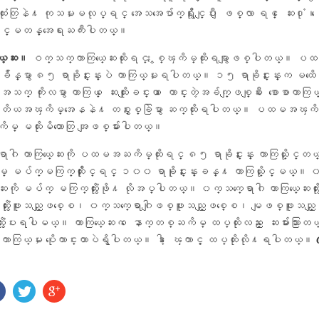
ုးေတြနဲ႔ ကုသမႈမလုပ္ရင္ အေသအေပ်ာက္ရွိႏုိင္ျပီး ျဖစ္လာ ရင္ ေဆး႐ံု၊ 
င္မတန္အေရးႀကီးပါတယ္။
ယ္ေဆး။
ဝက္သက္ကာကြယ္ေဆးထုိးရင္ ႏွစ္ၾကိမ္ထုိးရမွာျဖစ္ပါတယ္။
 အခ်ိန္မွာ ၈၅ ရာခုိင္ႏႈန္းပဲ ကာကြယ္မႈရပါတယ္။ ၁၅ ရာခုိင္ႏႈန္းက မထိ
အသက္ ကိုးလမွာ ကာကြယ္ ေဆးထိုးျခင္းဟာ ေကာင္းတဲ့အခ်က္ျဖစ္ျပီး ေစာေစာကာက
တိယအၾကိမ္အေနနဲ႔ တစ္ႏွစ္ခြဲမွာ ဆက္ထုိးရပါတယ္။ ပထမအၾကိမ္ထုိ
္ မထိုးမိတာေတြ အျဖစ္မ်ားပါတယ္။
ာဂါ ကာကြယ္ေဆးကို ပထမအႀကိမ္ထိုးရင္ ၈၅ ရာခုိင္ႏႈန္း ကာကြယ္ႏုိင္တ
မပ်က္မကြက္ထိုးႏုိင္ရင္ ၁၀၀ ရာခုိုင္ႏႈန္းခန္႔ ကာကြယ္ႏုိင္မယ္။ 
ဆးကုိ မပ်က္ မကြက္ထုိးႏွံဖို႔ လိုအပ္ပါတယ္။ ၀က္သက္ေရာဂါ ကာကြယ္ေဆးထိုးႏ
ိုးႏွံဖူးသည္ျဖစ္ေစ၊ ၀က္သက္ေရာဂါျဖစ္ဖူးသည္ျဖစ္ေစ၊ မျဖစ္ဖူးသည္
ထိုးႏွံေပးရပါမယ္။ ကာကြယ္ေဆးက ေနာက္တစ္ႀကိမ္ ထပ္ထုိးလည္း ေဆးမ်ားသြားတ
 ကာကြယ္မႈ ပိုေကာင္းတာပဲရွိပါတယ္။ ဒါ့ ေၾကာင့္ ထပ္ထိုးလို႔ရပါတယ္။