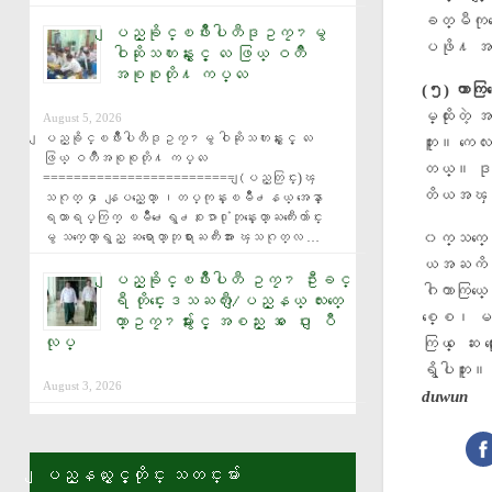
ခတ္မီကုထံ
ျပည္ခိုင္ၿဖိဳးပါတီဒုဥကၠ႒မွ
ပဖို႔ အ
ဝါဆိုသကၤန္းႏွင့္ လႉ ဖြယ္ ဝတၳဳ
အစုစုတို႔ ကပ္လႉ
(၅) ကာကြ
မ္ထိုးတဲ့
August 5, 2026
ျပည္ခိုင္ၿဖိဳးပါတီဒုဥကၠ႒မွ ဝါဆိုသကၤန္းႏွင့္ လႉ
ဘူး။ ကေလး
ဖြယ္ ဝတၳဳအစုစုတို႔ ကပ္လႉ 
တယ္။ ဒု
========================= (ျပည္တြင္း)ၾ
တိယအၾကိမ
သဂုတ္ ၄ ေနျပည္ေတာ္ ၊တပ္ကုန္းၿမိဳ႕နယ္ အေနာ္
ရထာရပ္ကြက္ ၿမိဳ႕ေရွ႕စႏၵာ႐ုံဘုန္းေတာ္ႀကီးေက်ာင္း
၀က္သက္ေရ
မွ သက္ေတာ္ရွည္ ဆရာေတာ္ဘုရားႀကီးအား ၾသဂုတ္လ …
ယအႀကိမ္ 
ျပည္ခိုင္ၿဖိဳးပါတီ ဥကၠ႒ ဦးခင္
ဂါကာကြယ္ေ
ရီ တိုင္းေဒသႀကီး/ျပည္နယ္ လႊတ္ေ
စ္ေစ၊ မထ
တာ္ဥကၠ႒မ်ားႏွင့္ အစည္း အ ေဝး ျပဳ
လုပ္
ကြယ္ ေဆး 
ရွိပါဘူး။
August 3, 2026
duwun
ျပည္နယ္ႏွင့္တိုင္း သတင္းမ်ား