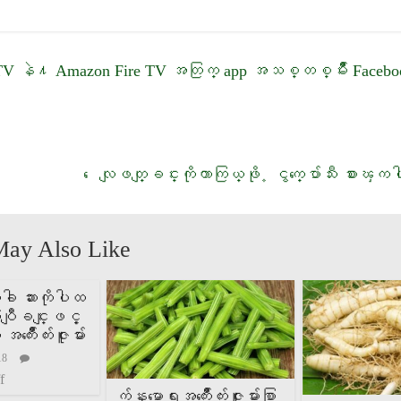
TV နဲ႔ Amazon Fire TV အတြက္ app အသစ္တစ္မ်ိဳး Faceb
ေလျဖတ္ျခင္းကိုကာကြယ္ဖို ့ ငွက္ေပ်ာသီး စားၾကပ
May Also Like
ဲ့အခါ ဆားကိုပါထ
းျပဳျခင္းျဖင့္
အက်ိဳးေက်းဇူးမ်ား
18
f
က်န္းမာေရးအက်ိဳးေက်းဇူးမ်ားစြာ