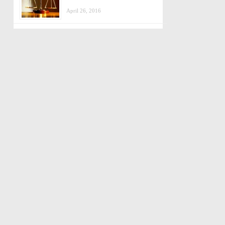
April 26, 2016