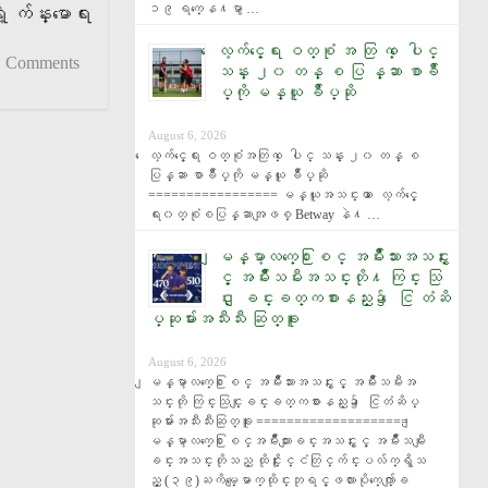
၁၉ ရက္ေန႔မွာ …
 က်န္းမာေရး
ေလ့က်င့္ေရး ဝတ္စုံ အ တြ က္ ေပါင္
Comments
သန္း ၂၀ တန္ စ ပြ န္ဆာ စာခ်ဳ
ပ္ကို မန္ယူ ခ်ဳပ္ဆို
August 6, 2026
ေလ့က်င့္ေရး ဝတ္စုံအတြက္ ေပါင္ သန္း ၂၀ တန္ စ
ပြန္ဆာ စာခ်ဳပ္ကို မန္ယူ ခ်ဳပ္ဆို 
================= မန္ယူအသင္းဟာ ေလ့က်င့္ေ
ရး၀တ္စုံစပြန္ဆာအျဖစ္ Betway နဲ႔ …
ျမန္မာ့လက္ေ႐ြးစင္ အမ်ိဳးသားအသင္းႏွ
င့္ အမ်ိဳးသမီးအသင္းတို႔ ကြင္း သြ
င္း ျခင္းခတ္ကစားနည္း၌ ေငြ တံဆိ
ပ္ဆုမ်ားအသီးသီး ဆြတ္ခူး
August 6, 2026
ျမန္မာ့လက္ေ႐ြးစင္ အမ်ိဳးသားအသင္းႏွင့္ အမ်ိဳးသမီးအ
သင္းတို ကြင္းသြင္းျခင္းခတ္ကစားနည္း၌ ေငြတံဆိပ္
ဆုမ်ားအသီးသီးဆြတ္ခူး ==================== ျ
မန္မာ့လက္ေ႐ြးစင္အမ်ိဳးသားျခင္းအသင္းႏွင့္ အမ်ိဳးသမီးျ
ခင္းအသင္းတိုသည္ ထိုင္းႏိုင္ငံတြင္က်င္းပလ်က္ရွိသ
ည့္ (၃၉)ႀကိမ္ေျမာက္ထိုင္းဘုရင့္ဖလားပိုက္ေက်ာ္ျခ