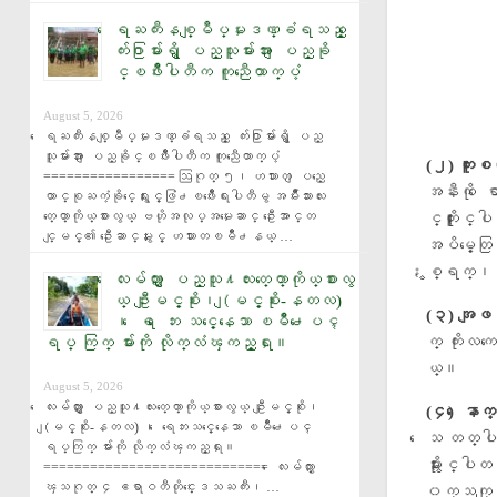
ေရႀကီးနစ္ျမဳပ္မႈဒဏ္ခံရသည့္ ေ
က်း႐ြာမ်ားရွိ ျပည္သူမ်ားအား ျပည္ခို
င္ၿဖိဳးပါတီက ကူညီေထာက္ပံ့
August 5, 2026
ေရႀကီးနစ္ျမဳပ္မႈဒဏ္ခံရသည့္ ေက်း႐ြာမ်ားရွိ ျပည္
သူမ်ားအား ျပည္ခိုင္ၿဖိဳးပါတီက ကူညီေထာက္ပံ့ 
(၂) ကူး
================= ဩဂုတ္ ၅၊ ဟသၤာတ ျပည္ေ
အနီးကို ေ
ထာင္စုႀကံ့ခိုင္ေရးႏွင့္ဖြံ႕ၿဖိဳးေရးပါတီမွ အမ်ိဳးသားလႊ
တ္ေတာ္ကိုယ္စားလွယ္ ဗဟိုအလုပ္အမႈေဆာင္ ဦးေအာင္တ
င္ကူးႏုိင
င္ျမင့္၏ ဦးေဆာင္မႈႏွင့္ ဟသၤာတၿမိဳ႕နယ္ …
အပိမ့္ေတ
ႏွစ္ရက္၊ 
ေလးမ်က္ႏွာ ျပည္သူ႔လႊတ္ေတာ္ကိုယ္စားလွ
ယ္ ဦးျမင့္စိုး၊ (ျမင့္စိုး-နတလ)
(၃) အျဖစ
၊ ေရ ေဘး သင့္ေနေသာ ၿမိဳ႕ေပၚ
က္ ကိုးလက
ရပ္ ကြက္ မ်ားကို လိုက္လံၾကည့္ရႈ။
ယ္။
August 5, 2026
ေလးမ်က္ႏွာ ျပည္သူ႔လႊတ္ေတာ္ကိုယ္စားလွယ္ ဦးျမင့္စိုး၊ 
(၄) ေနာက္ဆ
(ျမင့္စိုး-နတလ) ၊ ေရေဘးသင့္ေနေသာ ၿမိဳ႕ေပၚ 
ေသ တတ္ပါတ
ရပ္ကြက္ မ်ားကို လိုက္လံၾကည့္ရႈ။ 
မွားႏုိင
============================= ေလးမ်က္ႏွာ 
ၾသဂုတ္ ၄ ဧရာဝတီတိုင္းေဒသႀကီး၊ …
၀က္သက္ျဖ