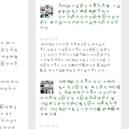
ဒီကေန့ျပည္ခုိင္ၿဖိဳးပါတီဟာ ျပည္
သူလူထုရဲ႔အားကိုးအားထားျပဳရမ
ယ္႕ပါတီျဖစ္တယ္ဆိုတာ ကြၽန္မ
တို႔ နားလည္လက္ခံယုံၾကည္လာၿပီျဖစ္ပါ
တယ္
July 26, 2018
၊ ေလးေပ
  မႏၲေလးတိုင္းေဒသႀကီး မိတီၴလာခ႐ိုင္ သာစည္ၿ
 ကိုင္မိရ
မိဳ႕နယ္ႏွင့္ ဝမ္းတြင္းၿမိဳ႕နယ္မ်ားတြင္ ဇူလိုင္ 
၂၅ ရက္က ပါတီဝင္အဆိုျပဳလႊာေပးအပ္ပြဲမ်ားက်င္း
က္အၾကာမွာ
ပခဲ့ရာ ပါတီသို႔ဝင္ေရာက္ျခင္းႏွင့္ပတ္သက္၍ ဝ
ထြက္ၿပီး
မ္းတြင္းၿမိဳ႕နယ္ ဘုရားျဖဴေက်းရြာအုပ္စု ရြာရွည္ေက်း
ရြာမွ ေမာင္စည္သူေအာင္ႏွင့္ သာစည္ၿမိဳ႕နယ္ …
မဟာေအာင္ေျမၿမိဳ႕နယ္ မဟာအေ
ါ။ ကေလးအသ
ရွ႕ရပ္ကြက္မွ ေမာင္စုိင္းထက္ေက်ာ္ႏွ
ထန္တတ္ပါတ
င့္ ခ်မ္းေအးသာစံၿမိဳ႕နယ္ ကံေကာ
က္ႀကီးရပ္ကြက္မွ မယြန္းမီမီေဇာ္တုိ႔မွ ျ
ပည္ေထာင္စုၾကံ့ခုိင္ေရးႏွင့္ဖြံ႕ၿဖိဳးေရးပါတီ
တြေၾကာင့္
သုိ႔ ဝင္ေရာက္ျခင္းႏွင့္ပတ္သက္၍ ​ေျပာျကားသြား​ေသာ
တို႔နဲ႔
စကားသံမ်ား
လိုပါတယ္။
July 26, 2018
ပါတယ္။ ေ