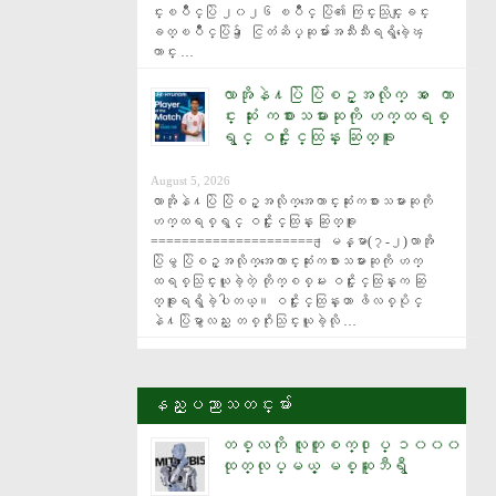
င္းၿပိဳင္ပြဲ ၂၀၂၆ ၿပိဳင္ ပြဲ၏ ကြင္းသြင္းျခင္း
ခတ္ၿပိဳင္ပြဲ၌ ေငြတံဆိပ္ဆုမ်ားအသီးသီးရရွိခဲ့ေၾ
ကာင္း …
လာအိုနဲ႔ပြဲ ပြဲစဥ္အလိုက္ အ ေကာ
င္း ဆုံး ကစားသမားဆုကို ဟက္ထရစ္
ရွင္ ဝင္းႏိုင္ထြန္း ဆြတ္ခူး
August 5, 2026
လာအိုနဲ႔ပြဲ ပြဲစဥ္အလိုက္အေကာင္းဆုံးကစားသမားဆုကို 
ဟက္ထရစ္ရွင္ ဝင္းႏိုင္ထြန္း ဆြတ္ခူး 
====================== ျမန္မာ(၇-၂)လာအို
ပြဲမွ ပြဲစဥ္အလိုက္အေကာင္းဆုံးကစားသမားဆုကို ဟက္
ထရစ္သြင္းယူခဲ့တဲ့ တိုက္စစ္မႉး ဝင္းႏိုင္ထြန္းက ဆြ
တ္ခူးရရွိခဲ့ပါတယ္။ ဝင္းႏိုင္ထြန္းဟာ ဖိလစ္ပိုင္
နဲ႔ပြဲမွာလည္း တစ္ဂိုးသြင္းယူခဲ့လို …
နည္းပညာသတင္းမ်ား
တစ္လကို လူတူစက္႐ုပ္ ၁၀၀၀
ထုတ္လုပ္မယ့္ မစ္ဆူဘီရွီ