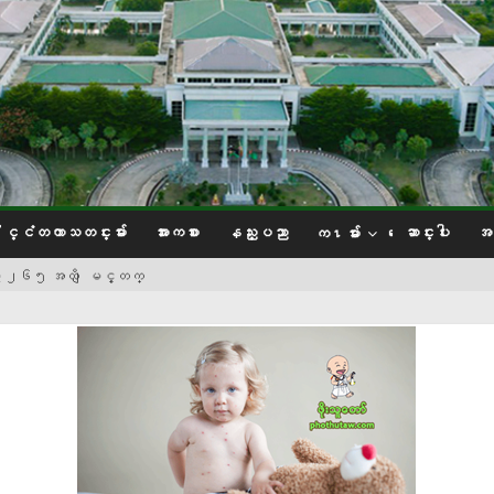
ႏိုင္ငံတကာသတင္းမ်ား
အားကစား
နည္းပညာ
ေဆာင္းပါး
အင
က႑မ်ား
၀ မွ ၂၆၅ အထိ ျမင့္တက္
ဆူဘီရွီ
န္ပီယံ ‌Joshua Van
်ဳပ္ဆို
ခတ္ကစားနည္း၌ ေငြ တံဆိပ္ဆုမ်ားအသီးသီး ဆြတ္ခူး