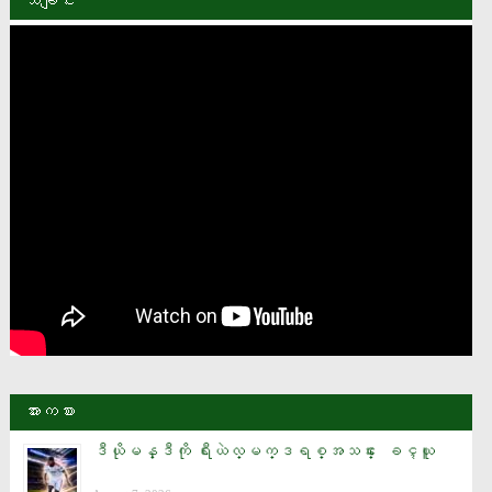
သီချင်း
အားကစား
ဒီယိုမန္ဒီကို ရီးယဲလ္မက္ဒရစ္အသင္း ေခၚယူ