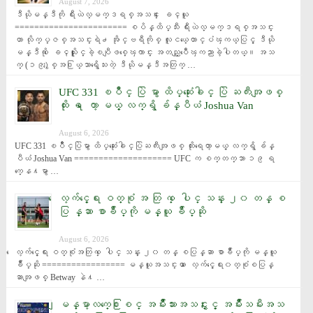
August 7, 2026
ဒီယိုမန္ဒီကို ရီးယဲလ္မက္ဒရစ္အသင္း ေခၚယူ 
======================= စပိန္ထိပ္သီး ရီးယဲလ္မက္ဒရစ္အသင္း
ဟာ လိုက္ပ္ဇစ္အသင္းရဲ႕ အိုင္ဗရီကိုစ္ လူငယ္ေတာင္ပံၾကယ္ပြင့္ ဒီယို
မန္ဒီကို ေခၚယူႏိုင္ခဲ့ၿပီျဖစ္ေၾကာင္း အတည္ျပဳေၾကညာခဲ့ပါတယ္။ အသ
က္ (၁၉)ႏွစ္အ႐ြယ္သာရွိေသးတဲ့ ဒီယိုမန္ဒီအတြက္ …
UFC 331 ၿပိဳင္ ပြဲ မွာ ထိပ္ဆုံးေခါင္ ပြဲ ႀကီးအျဖစ္
ထိုး ရ ေတာ့ မယ့္ လက္ရွိ ခ်န္ပီယံ ‌Joshua Van
August 6, 2026
UFC 331 ၿပိဳင္ပြဲမွာ ထိပ္ဆုံးေခါင္ပြဲႀကီးအျဖစ္ ထိုးရေတာ့မယ့္ လက္ရွိ ခ်န္
ပီယံ ‌Joshua Van ==================== UFC က စက္တက္ဘာ ၁၉ ရ
က္ေန႔မွာ …
ေလ့က်င့္ေရး ဝတ္စုံ အ တြ က္ ေပါင္ သန္း ၂၀ တန္ စ
ပြ န္ဆာ စာခ်ဳပ္ကို မန္ယူ ခ်ဳပ္ဆို
August 6, 2026
ေလ့က်င့္ေရး ဝတ္စုံအတြက္ ေပါင္ သန္း ၂၀ တန္ စပြန္ဆာ စာခ်ဳပ္ကို မန္ယူ 
ခ်ဳပ္ဆို ================= မန္ယူအသင္းဟာ ေလ့က်င့္ေရး၀တ္စုံစပြန္
ဆာအျဖစ္ Betway နဲ႔ …
ျမန္မာ့လက္ေ႐ြးစင္ အမ်ိဳးသားအသင္းႏွင့္ အမ်ိဳးသမီးအသ