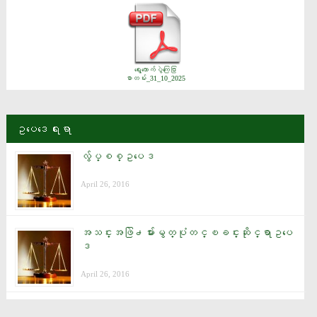
ရွေးကောက်ပွဲကြေငြာ
စာတမ်း_31_10_2025
ဥပေဒေရးရာ
လွ်ပ္စစ္ဥပေဒ
April 26, 2016
အသင္းအဖြဲ႕မ်ားမွတ္ပုံတင္ၿခင္းဆိုင္ရာဥပေ
ဒ
April 26, 2016