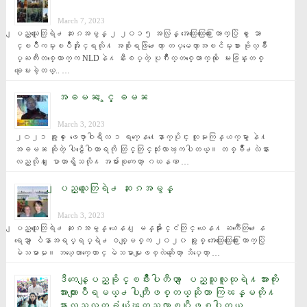
March 7, 2023
ျပည္သူေတြရဲ႕ ဆႏၵအမွန္ ၂ ၂၀၁၅ အလြန္ အေထြေထြေ႐ြးေကာက္ပြဲ မွ ေသာ
င္ၿပိဳကမ္းၿပိဳအႏိုင္ရလို႔ အစိုးရဖြဲ႕ေတာ့ တပ္မေတာ္အၿငိမ္းစား ဗိုလ္ခ်ဳ
ပ္ႀကီးတစ္ေယာက္က NLDနဲ႔ နီးစပ္တဲ့ ပုဂၢိဳလ္တစ္ေယာက္ကို ေမးခြန္းတစ္
ခုေမးခဲ့တယ္.. …
အဓမၼ ႏွင့္ ဓမၼ
March 3, 2023
၂၀၂၁ ခုႏွစ္ ေဖေဖာ္ဝါရီလ ၁ ရက္ေန႔ေနာက္ပိုင္း လူမႈကြန္ယက္မွာ နဲ႔ 
အဓမၼ ဆိုတဲ့ ပါဠိေဝါဟာရကို တြင္တြင္သုံးလာၾကပါတယ္။ တစ္ခ်ိဳ႕လဲနား
လည္လို႔ ေျပာတာရွိသလို႔ အမ်ားစုကေတာ့ ဂဃနဏ …
ျပည္သူေတြရဲ႕ ဆႏၵအမွန္
March 3, 2023
ျပည္သူေတြရဲ႕ ဆႏၵအမွန္ ယေန႔ ျမန္မာႏိုင္ငံတြင္ ယေန႔ ႀကဳံေတြ႕ေန
ရေသာ ျပႆနာအရပ္ရပ္ရဲ႕ ဇစ္ျမစ္က ၂၀၂၀ ခုႏွစ္ အေထြေထြေ႐ြးေကာက္ပြဲ 
မဲသမာမႈ။ ဘယ္ေလာက္ေတာင္ မဲသမာမႈျဖစ္လဲဆိုေတာ့ သိပ္ေတာ့ …
ဒီကေန့ျပည္ခုိင္ၿဖိဳးပါတီဟာ ျပည္သူလူထုရဲ႔အားကိုး
အားထားျပဳရမယ္႕ပါတီျဖစ္တယ္ဆိုတာ ကြၽန္မတို႔
နားလည္လက္ခံယုံၾကည္လာၿပီျဖစ္ပါတယ္