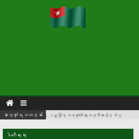
ေနာက္ဆံုးရသတင္းမ်ား
ျပည္ တြင္း စက္သုံးဆီေဈး တစ္လီတာလွ်င္ က်ပ္
၁၇၀ မွ ၂၆၅ အထိ ျမင့္တက္
တစ္လကို လူတူစက္႐ုပ္ ၁၀၀၀ ထုတ္လုပ္မယ့္ မစ္ဆူဘီရွီ
ပါတီေရးရာ