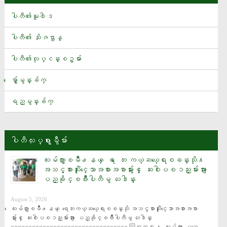
UFC 331 ၿပိဳင္ ပြဲ မွာ ထိပ္ဆုံးေခါင္ ပြဲ ႀကီးအျဖစ္ ထိုး ရ ေတာ့ မယ့္ လက္ရွိ
ပါတီ၏မူ၀ါဒ
ခ်န္ပီယံ ‌Joshua Van
ယြမ္ ၂၀၀၀ တန္ က်န္းမာေရး လက္ စြပ္ Casio မိတ္ဆက္
ပါတီ၏ သႏိၷဌာန္
ႏိုင္ငံေတာ္သမၼတ ထိုင္းႏိုင္ငံသို႔ ေရာက္ရွိ
ပါတီ၏လုပ္ငန္းစဥ္မ်ား
ေလ့က်င့္ေရး ဝတ္စုံ အ တြ က္ ေပါင္ သန္း ၂၀ တန္ စ ပြ န္ဆာ စာခ်ဳပ္ကို မ
န္ယူ ခ်ဳပ္ဆို
ေမွ်ာ္မွန္းခ်က္
ျမန္မာ့လက္ေ႐ြးစင္ အမ်ိဳးသားအသင္းႏွင့္ အမ်ိဳးသမီးအသင္းတို႔ ကြင္း သြင္း ျခ
ရည္မွန္းခ်က္
င္းခတ္ကစားနည္း၌ ေငြ တံဆိပ္ဆုမ်ားအသီးသီး ဆြတ္ခူး
ေလးမ်က္ႏွာၿမိဳ႕နယ္ ေရ ေဘး ကယ္ဆယ္ေရးစခန္းသို႔ အသင့္စားသုံးႏိုင္ေသာအစား
အစာမ်ားႏွင့္ ေဆးဝါးပစၥည္းမ်ားအား ျပည္ခိုင္ၿဖိဳးပါတီမွ လႉဒါန္း
ပါတီလႈပ္ရွားမွဳမ်ား
ေရႀကီးနစ္ျမဳပ္မႈဒဏ္ခံရသည့္ ေက်း႐ြာမ်ားရွိ ျပည္သူမ်ားအား ျပည္ခိုင္ၿဖိဳး
ေလးမ်က္ႏွာၿမိဳ႕နယ္ ေရ ေဘး ကယ္ဆယ္ေရးစခန္းသို႔
ပါတီက ကူညီေထာက္ပံ့
အသင့္စားသုံးႏိုင္ေသာအစားအစာမ်ားႏွင့္ ေဆးဝါးပစၥည္းမ်ားအား ျ
ဒီယိုမန္ဒီကို ရီးယဲလ္မက္ဒရစ္အသင္း ေခၚယူ
ပည္ခိုင္ၿဖိဳးပါတီမွ လႉဒါန္း
August 5, 2026
ေလးမ်က္ႏွာၿမိဳ႕နယ္ ေရေဘးကယ္ဆယ္ေရးစခန္းသို အသင့္စားသုံးႏိုင္ေသာအစားအစာ
မ်ားႏွင့္ ေဆးဝါးပစၥည္းမ်ားအား ျပည္ခိုင္ၿဖိဳးပါတီမွ လႉဒါန္း 