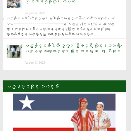
ယ္ ဝတၳဳအစုစုတို႔ ကပ္လႉ
August 5, 2026
ျပည္ခိုင္ၿဖိဳးပါတီဒုဥကၠ႒မွ ဝါဆိုသကၤန္းႏွင့္ လႉဖြယ္ ဝတၳဳအစုစုတို႔ က
ပ္လႉ ========================= (ျပည္တြင္း)ၾသဂုတ္ ၄ ေနျပည္ေ
တာ္ ၊တပ္ကုန္းၿမိဳ႕နယ္ အေနာ္ရထာရပ္ကြက္ ၿမိဳ႕ေရွ႕စႏၵာ႐ုံဘုန္းေ
တာ္ႀကီးေက်ာင္းမွ သက္ေတာ္ရွည္ ဆရာေတာ္ဘုရားႀကီးအား ၾသဂုတ္လ …
ျပည္ခိုင္ၿဖိဳးပါတီ ဥကၠ႒ ဦးခင္ရီ တိုင္းေဒသႀကီး/ျ
ပည္နယ္ လႊတ္ေတာ္ဥကၠ႒မ်ားႏွင့္ အစည္း အ ေဝး ျပဳလုပ္
August 3, 2026
ျပည္နယ္ႏွင့္တိုင္း သတင္းမ်ား