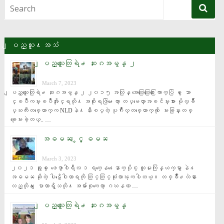
ျပည္သူ႔အသံ
ျပည္သူေတြရဲ႕ ဆႏၵအမွန္ ၂
March 7, 2023
ျပည္သူေတြရဲ႕ ဆႏၵအမွန္ ၂ ၂၀၁၅ အလြန္ အေထြေထြေ႐ြးေကာက္ပြဲ မွ ေသာ
င္ၿပိဳကမ္းၿပိဳအႏိုင္ရလို႔ အစိုးရဖြဲ႕ေတာ့ တပ္မေတာ္အၿငိမ္းစား ဗိုလ္ခ်ဳ
ပ္ႀကီးတစ္ေယာက္က NLDနဲ႔ နီးစပ္တဲ့ ပုဂၢိဳလ္တစ္ေယာက္ကို ေမးခြန္းတစ္
ခုေမးခဲ့တယ္.. …
အဓမၼ ႏွင့္ ဓမၼ
March 3, 2023
၂၀၂၁ ခုႏွစ္ ေဖေဖာ္ဝါရီလ ၁ ရက္ေန႔ေနာက္ပိုင္း လူမႈကြန္ယက္မွာ နဲ႔ 
အဓမၼ ဆိုတဲ့ ပါဠိေဝါဟာရကို တြင္တြင္သုံးလာၾကပါတယ္။ တစ္ခ်ိဳ႕လဲနား
လည္လို႔ ေျပာတာရွိသလို႔ အမ်ားစုကေတာ့ ဂဃနဏ …
ျပည္သူေတြရဲ႕ ဆႏၵအမွန္