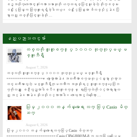
စဥ္အလိုက္အေကာင္းဆုံးကစားသမားဆုကို ဟက္ထရစ္သြင္းယူခဲ့တဲ့ တိုက္စစ္မႉး 
ဝင္းႏိုင္ထြန္းက ဆြတ္ခူးရရွိခဲ့ပါတယ္။ ဝင္းႏိုင္ထြန္းဟာ ဖိလစ္ပိုင္နဲ႔ပြဲ
မွာလည္း တစ္ဂိုးသြင္းယူခဲ့လို …
နည္းပညာသတင္းမ်ား
တစ္လကို လူတူစက္႐ုပ္ ၁၀၀၀ ထုတ္လုပ္မယ့္ မ
စ္ဆူဘီရွီ
August 7, 2026
တစ္လကို လူတူစက္႐ုပ္ ၁၀၀၀ ထုတ္လုပ္မယ့္ မစ္ဆူဘီရွီ 
================== ေမာ္ေတာ္ကားနဲ႔အႀကီးစားစက္မႈလုပ္ငန္းမွာ ဂုဏ္သ
တင္းႀကီးမားလွတဲ့ မစ္ဆူဘီရွီကုမၸဏီက အခုဆိုရင္ လူတူစက္႐ုပ္ေတြဘ
က္ကိုလည္း ေျခဦးလွည့္လာပါၿပီ။လူတူစက္႐ုပ္ ေဈးကြက္ထဲကိုဝင္လာရာမွာလ
ည္း အင္နဲ႔အားနဲ႔ဆိုသလိုဝင္လာတာပါ။ ဘာေၾကာင့္လဲဆိုေတာ့ …
ယြမ္ ၂၀၀၀ တန္ က်န္းမာေရး လက္ စြပ္ Casio မိတ္
ဆက္
August 6, 2026
ယြမ္ ၂၀၀၀ တန္ က်န္းမာေရးလက္စြပ္ Casio မိတ္ဆက္ 
======================= Casio CRW-H001M-8 က လက္စြပ္ဆိုေပမ