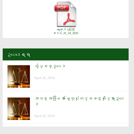
ရွေးကောက်ပွဲကြေငြာ
စာတမ်း_31_10_2025
ဥပေဒေရးရာ
လွ်ပ္စစ္ဥပေဒ
April 26, 2016
အသင္းအဖြဲ႕မ်ားမွတ္ပုံတင္ၿခင္းဆိုင္ရာဥပေ
ဒ
April 26, 2016