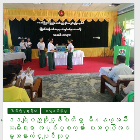
ပါတီလွဳပ္ရွားမွဳမ်ား
ဧရာ၀တီတိုင္း
ေဒဒရဲျပည္ခုိင္ျဖိဳးပါတီမွ ျမိဳ႔နယ္အမ်ိဳး
သမီးေရးရာ အပ္ခ်ဴပ္စက္မ်ား ေပးအပ္ပြဲအခ
မ္းအနားက်င္းပျပဳလုပ္