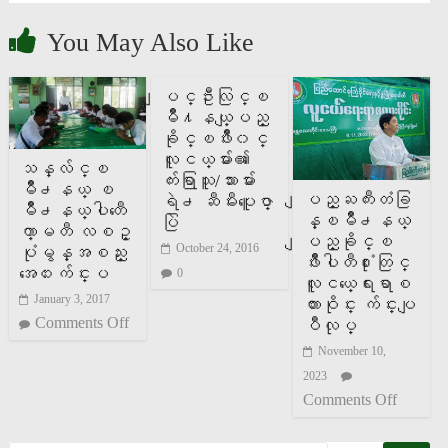
You May Also Like
ျပင္ဦးလြင္ၿ
မိဳ႔နယ္ျပည္
ခိုင္ၿဖိဳး၀င္
လူငယ္မ်ား၏ ေ
သန္လ်င္ၿ
က်းရြာသူ/သားမ်ား
မိဳ႕နယ္ ၿ
ျပည္ႀကီးတံခြ
ရဲ႕ ဆီမီးပူေဇာ္
မိဳ႕နယ္ပါတီေ
န္ၿမိဳ႕နယ္
ပြဲ
ကာ္မတီ လစဥ္
ျပည္ခိုင္ၿ
October 24, 2016
ပုံမွန္အစည္း
ဖိဳးပါတီ႐ုံးတြင္
အေ၀းက်င္းပ
0
လူငယ္ေရးရာစ
January 3, 2017
ကားဝိုင္း က်င္းပျ
Comments Off
ပဳလုပ္
November 10,
2023
Comments Off