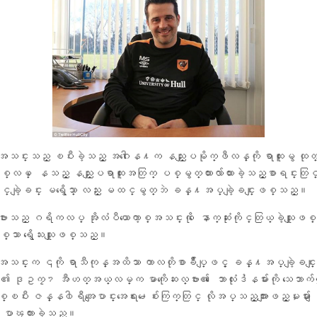
တီးအသင္းသည္ ၿပီးခဲ့သည့္ အဂၤါေန႔က နည္းျပမိုက္ဖီလန္ကို ရာထူးမွ ထု
လစ္လပ္ ေနသည့္ နည္းျပရာထူးအတြက္ ပစ္မွတ္ထားလ်ာထားခဲ့သည့္စာရင္းတြင္ 
၀င္ခဲ့ျခင္း မရွိေသာ္ လည္း မထင္မွတ္ဘဲ ခန္႔အပ္ခဲ့ျခင္းျဖစ္သည္။
္ဗားသည္ ဂရိကလပ္ အိုလံပီယာေကာ့စ္အသင္းကို ေနာက္ဆံုးကိုင္တြယ္ခဲ့သူျ
ွစ္သာ ရွိေသးသူျဖစ္သည္။
တီးအသင္းက ၎ကို ရာသီကုန္အထိသာ ကာလတိုစာခ်ဳပ္ျဖင့္ ခန္႔အပ္ခဲ့ျခင္း
း၏ ဒုဥကၠ႒ အီဟတ္အယ္လမ္က မာကိုေဆးလ္ဗား၏ ေဘာလံုးဒႆနမ်ားကို သေဘာက
ဖစ္ၿပီး ဇန္န၀ါရီအေျပာင္းအေရႊ႕ေစ်းကြက္တြင္ လုိအပ္သည့္အားျဖည့္မႈမ်ား ျ
 ေျပာၾကားခဲ့သည္။