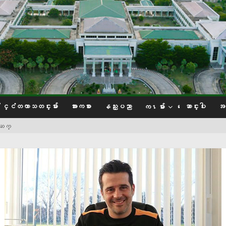
ႏိုင္ငံတကာသတင္းမ်ား
အားကစား
နည္းပညာ
ေဆာင္းပါး
အင
က႑မ်ား
္ဆက္
်ဳပ္ဆို
ခတ္ကစားနည္း၌ ေငြ တံဆိပ္ဆုမ်ားအသီးသီး ဆြတ္ခူး
းႏွင့္ ေဆးဝါးပစၥည္းမ်ားအား ျပည္ခိုင္ၿဖိဳးပါတီမွ လႉဒါန္း
ီက ကူညီေထာက္ပံ့