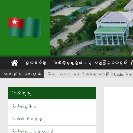
မူလစာမ်က္ႏွာ
ျပည္တြင္းသတင္းမ်ား
ပါတီလွဳပ္ရွားမွဳမ်ား
ေနာက္ဆံုးရသတင္းမ်ား
ယြမ္ ၂၀၀၀ တန္ က်န္းမာေရး လက္ စြပ္ Casio မိတ
ႏိုင္ငံေတာ္သမၼတ ထိုင္းႏိုင္ငံသို႔ ေရာက္ရွိ
ေလ့က်င့္ေရး ဝတ္စုံ အ တြ က္ ေပါင္ သန္း ၂၀ တန္ စ ပြ န္ဆာ စာခ်ဳပ္ကို မန္ယူ ခ
ပါတီေရးရာ
ျမန္မာ့လက္ေ႐ြးစင္ အမ်ိဳးသားအသင္းႏွင့္ အမ်ိဳးသမီးအသင္းတို႔ ကြင္း သြင္း ျခင္း
ပါတီ၏မူ၀ါဒ
ေလးမ်က္ႏွာၿမိဳ႕နယ္ ေရ ေဘး ကယ္ဆယ္ေရးစခန္းသို႔ အသင့္စားသုံးႏိုင္ေသာအစားအစာမ်ာ
ပါတီ၏ သႏိၷဌာန္
ေရႀကီးနစ္ျမဳပ္မႈဒဏ္ခံရသည့္ ေက်း႐ြာမ်ားရွိ ျပည္သူမ်ားအား ျပည္ခိုင္ၿဖိဳးပါတ
ေတာင္ကိုရီးယားမွာ အပူလႈိင္းေၾကာင့္ ေသဆုံးသူ ၁၉ ဦးအထိရွိလာ
ပါတီ၏လုပ္ငန္းစဥ္မ်ား