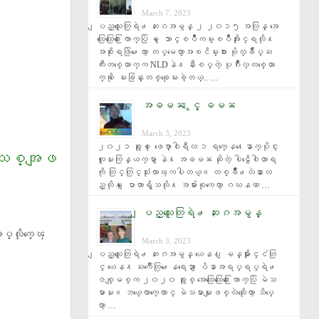
March 7, 2023
ျပည္သူေတြရဲ႕ ဆႏၵအမွန္ ၂ ၂၀၁၅ အလြန္ အေ
ထြေထြေ႐ြးေကာက္ပြဲ မွ ေသာင္ၿပိဳကမ္းၿပိဳအႏိုင္ရလို႔ 
အစိုးရဖြဲ႕ေတာ့ တပ္မေတာ္အၿငိမ္းစား ဗိုလ္ခ်ဳပ္ႀ
ကီးတစ္ေယာက္က NLDနဲ႔ နီးစပ္တဲ့ ပုဂၢိဳလ္တစ္ေယာ
က္ကို ေမးခြန္းတစ္ခုေမးခဲ့တယ္.. …
အဓမၼ ႏွင့္ ဓမၼ
March 3, 2023
၂၀၂၁ ခုႏွစ္ ေဖေဖာ္ဝါရီလ ၁ ရက္ေန႔ေနာက္ပိုင္း 
ျပသစ္အျဖ
လူမႈကြန္ယက္မွာ နဲ႔ အဓမၼ ဆိုတဲ့ ပါဠိေဝါဟာရ
ကို တြင္တြင္သုံးလာၾကပါတယ္။ တစ္ခ်ိဳ႕လဲနားလ
ည္လို႔ ေျပာတာရွိသလို႔ အမ်ားစုကေတာ့ ဂဃနဏ …
ျပည္သူေတြရဲ႕ ဆႏၵအမွန္
ပ္လိုက္ေၾ
March 3, 2023
ျပည္သူေတြရဲ႕ ဆႏၵအမွန္ ယေန႔ ျမန္မာႏိုင္ငံတြ
င္ ယေန႔ ႀကဳံေတြ႕ေနရေသာ ျပႆနာအရပ္ရပ္ရဲ႕ 
ဇစ္ျမစ္က ၂၀၂၀ ခုႏွစ္ အေထြေထြေ႐ြးေကာက္ပြဲ မဲသ
မာမႈ။ ဘယ္ေလာက္ေတာင္ မဲသမာမႈျဖစ္လဲဆိုေတာ့ သိပ္ေ
တာ့ …