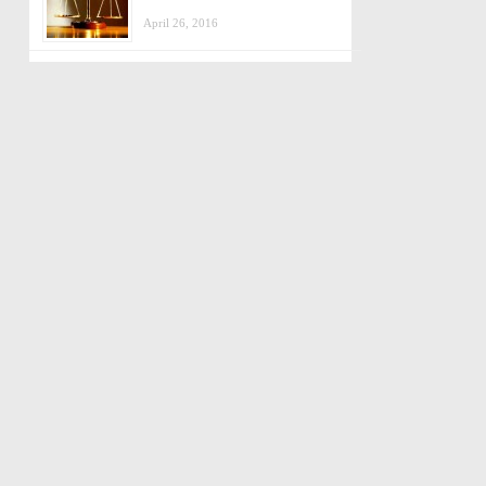
April 26, 2016