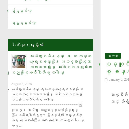
ေလးမ်က္ႏွာ ျပည္သူ႔လႊတ္ေတာ္ကိုယ္စားလွယ္ ဦးျမင့္စိုး၊ (ျမင့္စိုး-နတလ) ၊ ေရ
ေမွ်ာ္မွန္းခ်က္
ျပည္ခိုင္ၿဖိဳးပါတီဒုဥကၠ႒မွ ဝါဆိုသကၤန္းႏွင့္ လႉ ဖြယ္ ဝတၳဳအစုစုတို႔ ကပ္
ရည္မွန္းခ်က္
UFC 331 ၿပိဳင္ ပြဲ မွာ ထိပ္ဆုံးေခါင္ ပြဲ ႀကီးအျဖစ္ ထိုး ရ ေတာ့ မယ့္ လက္ရွိ ခ်
ပါတီလႈပ္ရွားမွဳမ်ား
ေလးမ်က္ႏွာၿမိဳ႕နယ္ ေရ ေဘး ကယ္ဆ
အားကစား
ယ္ေရးစခန္းသို႔ အသင့္စားသုံးႏိုင္ေသာ
ေပၚတူဂီန
အစားအစာမ်ားႏွင့္ ေဆးဝါးပစၥည္းမ်ားအား
စ္ ခန္
ျပည္ခိုင္ၿဖိဳးပါတီမွ လႉဒါန္း
January 6, 20
August 5, 2026
ေလးမ်က္ႏွာၿမိဳ႕နယ္ ေရေဘးကယ္ဆယ္ေရးစခန္းသို အ
သင့္စားသုံးႏိုင္ေသာအစားအစာမ်ားႏွင့္ ေဆးဝါးပစၥည္းမ်ားအား ျ
ဟားလ္စီး
ပည္ခိုင္ၿဖိဳးပါတီမွ လႉဒါန္း 
ကာင္း သိ
================================= ဩ
ဂုတ္ ၅၊ ေလးမ်က္ႏွာ ျပည္ေထာင္စုႀကံ့ခိုင္ေရးႏွင့္
ဖြံ႕ၿဖိဳးေရးပါတီဥကၠ႒ ဦးခင္ရီ၏ လမ္းၫႊန္ခ်က္
အရ ေရေဘးႀကဳံေတြ႕ခံစားေနရေသာ ေလးမ်က္ႏွာၿမိဳ႕န
ယ္မွ …