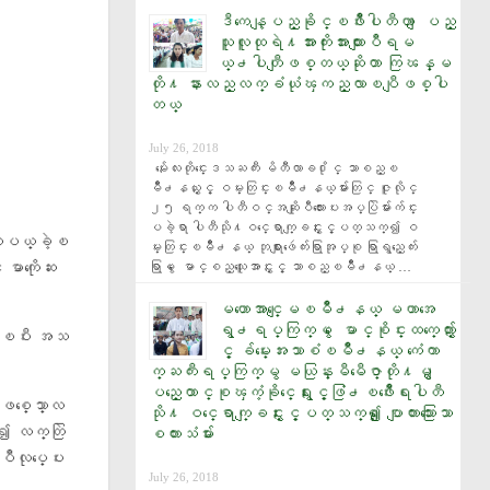
ဒီကေန့ျပည္ခုိင္ၿဖိဳးပါတီဟာ ျပည္
သူလူထုရဲ႔အားကိုးအားထားျပဳရမ
ယ္႕ပါတီျဖစ္တယ္ဆိုတာ ကြၽန္မ
တို႔ နားလည္လက္ခံယုံၾကည္လာၿပီျဖစ္ပါ
တယ္
July 26, 2018
  မႏၲေလးတိုင္းေဒသႀကီး မိတီၴလာခ႐ိုင္ သာစည္ၿ
မိဳ႕နယ္ႏွင့္ ဝမ္းတြင္းၿမိဳ႕နယ္မ်ားတြင္ ဇူလိုင္ 
၂၅ ရက္က ပါတီဝင္အဆိုျပဳလႊာေပးအပ္ပြဲမ်ားက်င္း
ပခဲ့ရာ ပါတီသို႔ဝင္ေရာက္ျခင္းႏွင့္ပတ္သက္၍ ဝ
တ္ပယ္ခဲ့ၿ
မ္းတြင္းၿမိဳ႕နယ္ ဘုရားျဖဴေက်းရြာအုပ္စု ရြာရွည္ေက်း
မာကိုေဆး
ရြာမွ ေမာင္စည္သူေအာင္ႏွင့္ သာစည္ၿမိဳ႕နယ္ …
မဟာေအာင္ေျမၿမိဳ႕နယ္ မဟာအေ
ရွ႕ရပ္ကြက္မွ ေမာင္စုိင္းထက္ေက်ာ္ႏွ
ဖစ္ၿပီး အသ
င့္ ခ်မ္းေအးသာစံၿမိဳ႕နယ္ ကံေကာ
က္ႀကီးရပ္ကြက္မွ မယြန္းမီမီေဇာ္တုိ႔မွ ျ
ပည္ေထာင္စုၾကံ့ခုိင္ေရးႏွင့္ဖြံ႕ၿဖိဳးေရးပါတီ
ျဖစ္ေသာ္လ
သုိ႔ ဝင္ေရာက္ျခင္းႏွင့္ပတ္သက္၍ ​ေျပာျကားသြား​ေသာ
်၍ လက္တြဲ
စကားသံမ်ား
ပဳလုပ္ေပး
July 26, 2018