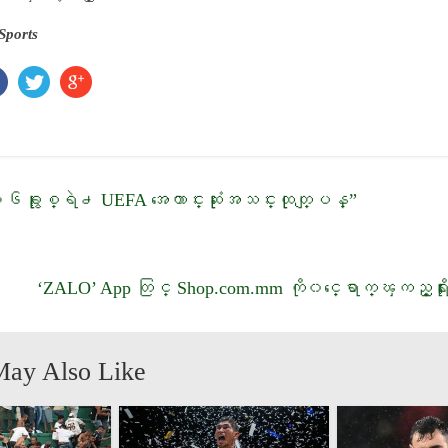
 Sports
ုုႏွစ္ရဲ႕ UEFA အေကာင္းဆံုုးအသင္းထုုတ္ျပန္”
‘ZALO’ App တြင္ Shop.com.mm ကို၀င္ေရာက္ၾကည့္ရႈႏ
May Also Like