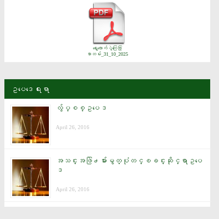
ရွေးကောက်ပွဲကြေငြာ
စာတမ်း_31_10_2025
ဥပေဒေရးရာ
လွ်ပ္စစ္ဥပေဒ
April 26, 2016
အသင္းအဖြဲ႕မ်ားမွတ္ပုံတင္ၿခင္းဆိုင္ရာဥပေ
ဒ
April 26, 2016