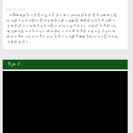
July 26, 2018
  အမ်ဳိးသားေရးမူဝါဒကိုဦးတည္ၿပီး ဒို႔တာဝန္အေရးသံုးပါးကို ဦးထိပ္ထားေဆာင္ရြ
က္ေနတာျဖစ္တဲ့အတြက္ ကြၽန္ေတာ္တို႔လိုျပည္သူေတြ အားကိုးထိုက္တဲ့ပါတီႀကီးျဖ
စ္တာကို သိျမင္ၾကားသိရတဲ့အတြက္ ယံုၾကည္စိတ္နဲ႔ အခုလို ပါတီကိုဝင္ေ
ရာက္လာျခင္းျဖစ္ပါတယ္​။ မႏၲေလးတိုင္းေဒသႀကီး ပါတီ႐ံုးခန္းမ၌က်င္းပေသာ 
မႏၲေလးၿမိဳ႕ေပၚေလးၿမိဳ႕နယ္ ပါတီဝင္အဆုိျပဳလႊာစုေပါင္းေပးအပ္ပြဲအခမ္း
အနားကုိ ဇူလိုင္ …
သီချင်း