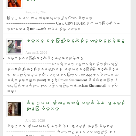
ဆက္
August 6, 2026
ယြမ္ ၂၀၀၀ တန္ က်န္းမာေရးလက္စြပ္ Casio မိတ္ဆက္ 
======================= Casio CRW-H001M-8 က လက္စြပ္ဆိုေပမ
ယ့္ အေသးစားနာရီ mini-watch ေလးနဲ႔ ပိုတူပါတယ္။ …
ေခတ္သစ္ စစ္ ပြဲ ကိုေျပာင္းလဲေပးႏိုင္မယ့္ေမာင္းသူမဲ့ယာဥ္
August 3, 2026
ေခတ္သစ္စစ္ပြဲကိုေျပာင္းလဲေပးႏိုင္မယ့္ေမာင္းသူမဲ့ယာဥ္ 
===================== အေမရိကန္ၾကည္းတပ္ရဲ႕တိုက္ခိုက္ေရးစြ
မ္းပကားကို တိုးျမႇင့္ေပးႏိုင္ေစမယ့္အျပင္ ေခတ္သစ္စစ္ပြဲကိုပါေျပာင္းလဲေပးႏိုင္မ
ယ့္ ေမာင္းသူမဲ့ယာဥ္တစ္မ်ိဳးကမၾကာခင္ထြက္ေပၚလာေတာ့မွာျဖစ္ပါတယ္။ အေ
မရိကန္ၾကည္းတပ္ကေဖာ္ေဆာင္တဲ့ Project Sustainment စီမံကိန္းအတြက္ ဒီ
ယာဥ္ေတြကိုဖန္တီးထုတ္ လုပ္ေပးခြင့္ရသြားသူက American Rheinmetall ျဖစ္ပါ
တယ္။ …
သိန္း ၅၀၀ ေက်ာ္တန္ေၾကးရွိ မက္ဆီ နဲ႔ ေရာ္နယ္ဒို
ဖုန္းေတြ မိတ္ဆက္
July 22, 2026
သိန္း ၅၀၀ ေက်ာ္တန္ေၾကးရွိ မက္ဆီ နဲ႔ ေရာ္နယ္ဒို ဖုန္းေတြ မိတ္ဆက္ 
======================= အီလက္ထ႐ြန္နစ္ပစၥည္းေတြကို ေ႐ႊ၊ 