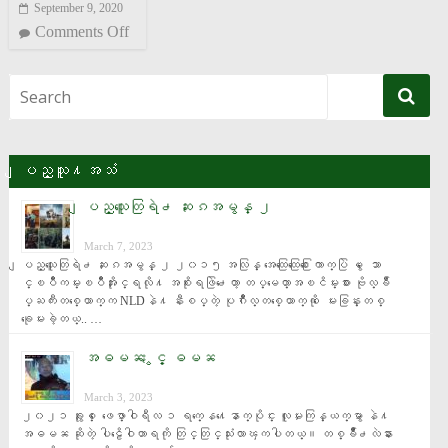
September 9, 2020
Comments Off
ျပည္သူ႔အသံ
ျပည္သူေတြရဲ႕ ဆႏၵအမွန္ ၂
March 7, 2023
ျပည္သူေတြရဲ႕ ဆႏၵအမွန္ ၂ ၂၀၁၅ အလြန္ အေထြေထြေ႐ြးေကာက္ပြဲ မွ ေသာ
င္ၿပိဳကမ္းၿပိဳအႏိုင္ရလို႔ အစိုးရဖြဲ႕ေတာ့ တပ္မေတာ္အၿငိမ္းစား ဗိုလ္ခ်ဳ
ပ္ႀကီးတစ္ေယာက္က NLDနဲ႔ နီးစပ္တဲ့ ပုဂၢိဳလ္တစ္ေယာက္ကို ေမးခြန္းတစ္
ခုေမးခဲ့တယ္.. …
အဓမၼ ႏွင့္ ဓမၼ
March 3, 2023
၂၀၂၁ ခုႏွစ္ ေဖေဖာ္ဝါရီလ ၁ ရက္ေန႔ေနာက္ပိုင္း လူမႈကြန္ယက္မွာ နဲ႔ 
အဓမၼ ဆိုတဲ့ ပါဠိေဝါဟာရကို တြင္တြင္သုံးလာၾကပါတယ္။ တစ္ခ်ိဳ႕လဲနား