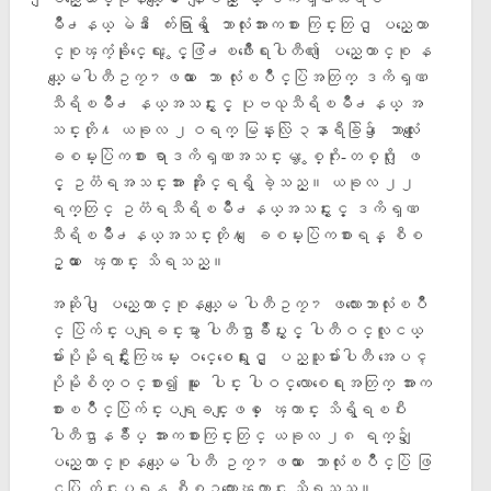
မိဳ႕နယ္ မဲဒီး ေက်းရြာရွိ ေဘာလံုးအားကစား ကြင္းတြင္ ျပည္ေထာ
င္စုၾက့ံခုိုင္ေရး ႏွင့္ဖြံ႕ၿဖိဳးေရးပါတီ၏ ျပည္ေထာင္စု န
ယ္ေျမပါတီဥကၠ႒ဖလား ေဘာ လံုးၿပိဳင္ပြဲအတြက္ ဒကိၡဏ
သီရိၿမိဳ႕ နယ္အသင္းႏွင့္ ပုဗၺသီရိၿမိဳ႕နယ္ အ
သင္းတုိ႔ ယခုလ ၂ဝရက္ မြန္းလြဲ ၃နာရီခြဲ၌ ေဘာလံုးေျ
ခစမ္းပြဲကစား ရာဒကိၡဏအသင္းမွ ႏွစ္ဂုိး-တစ္ဂိုး ျဖ
င့္ ဥတၱရအသင္းအား အႏိုင္ရရွိ ခဲ့သည္။ ယခုလ ၂၂
ရက္
တြင္ ဥတၱရသီရိၿမိဳ႕နယ္အသင္းႏွင့္ ဒကိၡဏ
သီရိၿမိဳ႕နယ္အသင္းတုိ႔ ေျခစမ္းပြဲကစားရန္ စီစ
ဥ္ထား ေၾကာင္း သိရသည္။
အဆိုပါ ျပည္ေထာင္စုနယ္ေျမ ပါတီဥကၠ႒ ဖလားေဘာလံုးၿပိဳ
င္ ပြဲက်င္းပရျခင္းမွာ ပါတီဌာခ်ဳပ္ႏွင့္ ပါတီဝင္လူငယ္
မ်ားပိုမိုရင္းႏွီးကြၽမ္း ဝင္ေစေရးႏွင့္ ျပည္သူမ်ားပါတီ အေပၚ
ပိုမိုစိတ္ဝင္စား၍ ပူး ေပါင္း ပါဝင္လာေစေရးအတြက္ အားက
စားၿပိဳင္ပြဲက်င္းပရျခင္းျဖစ္ ေၾကာင္း သိရွိရၿပီး
ပါတီဌာနခ်ဳပ္ အားကစားကြင္းတြင္ ယခုလ ၂၈ ရက္၌ ျ
ပည္ေထာင္စုနယ္ေျမ ပါတီ ဥကၠ႒ဖလား ေဘာလံုးၿပိဳင္ပြဲ ဖြ
င့္ပြဲ က်င္းပရန္ စီစဥ္ထားေၾကာင္း သိရသည္။