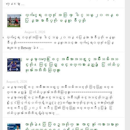
က္ေန႔မွာ …
ေလ့က်င့္ေရး ဝတ္စုံ အ တြ က္ ေပါင္ သန္း ၂၀ တန္ စ
ပြ န္ဆာ စာခ်ဳပ္ကို မန္ယူ ခ်ဳပ္ဆို
August 6, 2026
ေလ့က်င့္ေရး ဝတ္စုံအတြက္ ေပါင္ သန္း ၂၀ တန္ စပြန္ဆာ စာခ်ဳပ္ကို မန္ယူ 
ခ်ဳပ္ဆို ================= မန္ယူအသင္းဟာ ေလ့က်င့္ေရး၀တ္စုံစပြန္
ဆာအျဖစ္ Betway နဲ႔ …
ျမန္မာ့လက္ေ႐ြးစင္ အမ်ိဳးသားအသင္းႏွင့္ အမ်ိဳးသမီးအသ
င္းတို႔ ကြင္း သြင္း ျခင္းခတ္ကစားနည္း၌ ေငြ တံဆိပ္
ဆုမ်ားအသီးသီး ဆြတ္ခူး
August 6, 2026
ျမန္မာ့လက္ေ႐ြးစင္ အမ်ိဳးသားအသင္းႏွင့္ အမ်ိဳးသမီးအသင္းတို ကြင္းသြင္းျခင္းခ
တ္ကစားနည္း၌ ေငြတံဆိပ္ဆုမ်ားအသီးသီးဆြတ္ခူး ==================== ျ
မန္မာ့လက္ေ႐ြးစင္အမ်ိဳးသားျခင္းအသင္းႏွင့္ အမ်ိဳးသမီးျခင္းအသင္းတိုသည္ ထို
င္းႏိုင္ငံတြင္က်င္းပလ်က္ရွိသည့္ (၃၉)ႀကိမ္ေျမာက္ထိုင္းဘုရင့္ဖလားပိုက္ေက်ာ္ျ
ခင္းၿပိဳင္ပြဲ ၂၀၂၆ ၿပိဳင္ ပြဲ၏ ကြင္းသြင္းျခင္းခတ္ၿပိဳင္ပြဲ၌ ေငြ
တံဆိပ္ဆုမ်ားအသီးသီးရရွိခဲ့ေၾကာင္း …
လာအိုနဲ႔ပြဲ ပြဲစဥ္အလိုက္ အ ေကာင္း ဆုံး ကစားသမားဆု