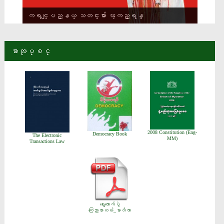
ကရင္ျပည္နယ္ သတင္းမ်ား ၾကည့္ရန္
စာအုပ္စင္
2008 Constitution (Eng-
Democracy Book
The Electronic
MM)
Transactions Law
ရွေးကောက်ပွဲ
ကြေညာစာတမ်း_မာတိကာ