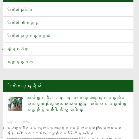
UFC 331 ၿပိဳင္ ပြဲ မွာ ထိပ္ဆုံးေခါင္ ပြဲ ႀကီးအျဖစ္ ထိုး ရ ေတာ့ မယ့္ လက္ရွိ
ပါတီ၏မူ၀ါဒ
ခ်န္ပီယံ ‌Joshua Van
ယြမ္ ၂၀၀၀ တန္ က်န္းမာေရး လက္ စြပ္ Casio မိတ္ဆက္
ပါတီ၏ သႏိၷဌာန္
ႏိုင္ငံေတာ္သမၼတ ထိုင္းႏိုင္ငံသို႔ ေရာက္ရွိ
ပါတီ၏လုပ္ငန္းစဥ္မ်ား
ေလ့က်င့္ေရး ဝတ္စုံ အ တြ က္ ေပါင္ သန္း ၂၀ တန္ စ ပြ န္ဆာ စာခ်ဳပ္ကို မ
န္ယူ ခ်ဳပ္ဆို
ေမွ်ာ္မွန္းခ်က္
ျမန္မာ့လက္ေ႐ြးစင္ အမ်ိဳးသားအသင္းႏွင့္ အမ်ိဳးသမီးအသင္းတို႔ ကြင္း သြင္း ျခ
ရည္မွန္းခ်က္
င္းခတ္ကစားနည္း၌ ေငြ တံဆိပ္ဆုမ်ားအသီးသီး ဆြတ္ခူး
ေလးမ်က္ႏွာၿမိဳ႕နယ္ ေရ ေဘး ကယ္ဆယ္ေရးစခန္းသို႔ အသင့္စားသုံးႏိုင္ေသာအစား
အစာမ်ားႏွင့္ ေဆးဝါးပစၥည္းမ်ားအား ျပည္ခိုင္ၿဖိဳးပါတီမွ လႉဒါန္း
ပါတီလႈပ္ရွားမွဳမ်ား
ေရႀကီးနစ္ျမဳပ္မႈဒဏ္ခံရသည့္ ေက်း႐ြာမ်ားရွိ ျပည္သူမ်ားအား ျပည္ခိုင္ၿဖိဳး
ေလးမ်က္ႏွာၿမိဳ႕နယ္ ေရ ေဘး ကယ္ဆယ္ေရးစခန္းသို႔
ပါတီက ကူညီေထာက္ပံ့
အသင့္စားသုံးႏိုင္ေသာအစားအစာမ်ားႏွင့္ ေဆးဝါးပစၥည္းမ်ားအား ျ
ဒီယိုမန္ဒီကို ရီးယဲလ္မက္ဒရစ္အသင္း ေခၚယူ
ပည္ခိုင္ၿဖိဳးပါတီမွ လႉဒါန္း
August 5, 2026
ေလးမ်က္ႏွာၿမိဳ႕နယ္ ေရေဘးကယ္ဆယ္ေရးစခန္းသို အသင့္စားသုံးႏိုင္ေသာအစားအစာ
မ်ားႏွင့္ ေဆးဝါးပစၥည္းမ်ားအား ျပည္ခိုင္ၿဖိဳးပါတီမွ လႉဒါန္း 