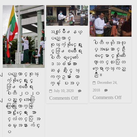
သထံုျမိဳ႕နယ္
ျပည္ေထာင္
ပါတီဗဟိုအလု
စုၾကံ့ခိုင္ေရးႏွ
ပ္အမႈေဆာင္ဦး
င့္ဖြံ႕ၿဖိဳးေရး
ခင္ေမာင္စိုးထီးေ
ပါတီ ရပ္ေက်းေ
တာ္တင္လႈပြဲတ
ဒသခံမ်ားအား
က္ေရာက္ၾကည္
ဆန္ ဆီႏွင့္ ၾ
ျပည္ေထာင္စုၾ
ညိဳ။
ကက္ဥမ်ား ေထာ
က့ံခိုင္ေရးႏွင့္
က္ပံ့ ေပးအပ္
December 24,
ဖြံ႕ၿဖိဳးေရး
2018
July 10, 2020
ပါတီ ၂၀၂၀
Comments Off
Comments Off
ျပည့္ႏွစ္ အေထြေ
ထြေရြးေကာက္ပြဲ ေ
အာင္ႏုိင္ေရး ေအာ
င္လံတင္ပြဲ အ
ခမ္းအနား က်င္း
ပ