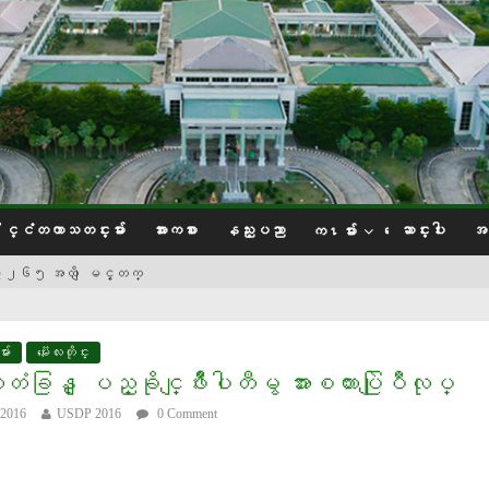
ႏိုင္ငံတကာသတင္းမ်ား
အားကစား
နည္းပညာ
ေဆာင္းပါး
အင
က႑မ်ား
၀ မွ ၂၆၅ အထိ ျမင့္တက္
ဆူဘီရွီ
န္ပီယံ ‌Joshua Van
်ား
မႏၱေလးတိုင္း
တံခြန္ ျပည္ခိုင္ျဖိဳးပါတီမွ အားစကားပြဲျပဳလုပ္
 2016
USDP 2016
0 Comment
်ဳပ္ဆို
ခတ္ကစားနည္း၌ ေငြ တံဆိပ္ဆုမ်ားအသီးသီး ဆြတ္ခူး