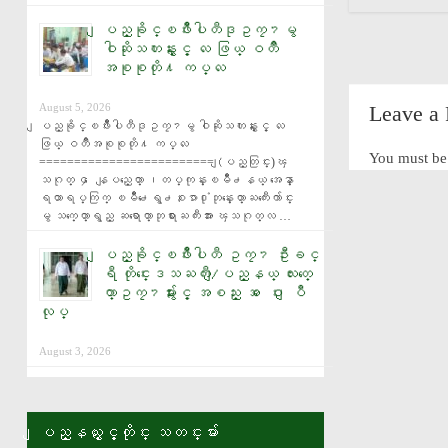
ျပည္ခိုင္ၿဖိဳးပါတီဒုဥကၠ႒မွ
ဝါဆိုသကၤန္းႏွင့္ လႉ ဖြယ္ ဝတၳဳ
အစုစုတို႔ ကပ္လႉ
August 5, 2026
Leave a
ျပည္ခိုင္ၿဖိဳးပါတီဒုဥကၠ႒မွ ဝါဆိုသကၤန္းႏွင့္ လႉ
ဖြယ္ ဝတၳဳအစုစုတို႔ ကပ္လႉ 
You must b
========================= (ျပည္တြင္း)ၾ
သဂုတ္ ၄ ေနျပည္ေတာ္ ၊တပ္ကုန္းၿမိဳ႕နယ္ အေနာ္
ရထာရပ္ကြက္ ၿမိဳ႕ေရွ႕စႏၵာ႐ုံဘုန္းေတာ္ႀကီးေက်ာင္း
မွ သက္ေတာ္ရွည္ ဆရာေတာ္ဘုရားႀကီးအား ၾသဂုတ္လ …
ျပည္ခိုင္ၿဖိဳးပါတီ ဥကၠ႒ ဦးခင္
ရီ တိုင္းေဒသႀကီး/ျပည္နယ္ လႊတ္ေ
တာ္ဥကၠ႒မ်ားႏွင့္ အစည္း အ ေဝး ျပဳ
လုပ္
August 3, 2026
ျပည္နယ္ႏွင့္တိုင္း သတင္းမ်ား