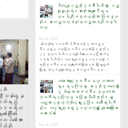
ဒီကေန့ျပည္ခုိင္ၿဖိဳးပါတီဟာ ျပည္
သူလူထုရဲ႔အားကိုးအားထားျပဳရမ
ယ္႕ပါတီျဖစ္တယ္ဆိုတာ ကြၽန္မ
တို႔ နားလည္လက္ခံယုံၾကည္လာၿပီျဖစ္ပါ
တယ္
July 26, 2018
  မႏၲေလးတိုင္းေဒသႀကီး မိတီၴလာခ႐ိုင္ သာစည္ၿ
မိဳ႕နယ္ႏွင့္ ဝမ္းတြင္းၿမိဳ႕နယ္မ်ားတြင္ ဇူလိုင္ 
၂၅ ရက္က ပါတီဝင္အဆိုျပဳလႊာေပးအပ္ပြဲမ်ားက်င္း
ပခဲ့ရာ ပါတီသို႔ဝင္ေရာက္ျခင္းႏွင့္ပတ္သက္၍ ဝ
မ္းတြင္းၿမိဳ႕နယ္ ဘုရားျဖဴေက်းရြာအုပ္စု ရြာရွည္ေက်း
ရြာမွ ေမာင္စည္သူေအာင္ႏွင့္ သာစည္ၿမိဳ႕နယ္ …
မဟာေအာင္ေျမၿမိဳ႕နယ္ မဟာအေ
ရွ႕ရပ္ကြက္မွ ေမာင္စုိင္းထက္ေက်ာ္ႏွ
ပါတီ
င့္ ခ်မ္းေအးသာစံၿမိဳ႕နယ္ ကံေကာ
သန်းဌေးနှ
က္ႀကီးရပ္ကြက္မွ မယြန္းမီမီေဇာ္တုိ႔မွ ျ
ုးဝတ်ရည်
ပည္ေထာင္စုၾကံ့ခုိင္ေရးႏွင့္ဖြံ႕ၿဖိဳးေရးပါတီ
သြဝါဒစရိယ
သုိ႔ ဝင္ေရာက္ျခင္းႏွင့္ပတ္သက္၍ ​ေျပာျကားသြား​ေသာ
စကားသံမ်ား
ော်ကြီး၏
ပ်တော်အား
July 26, 2018
်ကြည်ညို