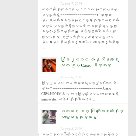
August 7, 2026
တစ္လကို လူတူစက္႐ုပ္ ၁၀၀၀ ထုတ္လုပ္မယ့္ 
မစ္ဆူဘီရွီ ================== ေမာ္ေတာ္ကား
နဲ႔အႀကီးစားစက္မႈလုပ္ငန္းမွာ ဂုဏ္သတင္းႀကီး
မားလွတဲ့ မစ္ဆူဘီရွီကုမၸဏီက အခုဆိုရင္ လူတူ
စက္႐ုပ္ေတြဘက္ကိုလည္း ေျခဦးလွည့္လာပါၿပီ။လူ
တူစက္႐ုပ္ ေဈးကြက္ထဲကိုဝင္လာရာမွာလည္း အင္
နဲ႔အားနဲ႔ဆိုသလိုဝင္လာတာပါ။ ဘာေၾကာင့္လဲဆိုေတာ့ 
…
ယြမ္ ၂၀၀၀ တန္ က်န္းမာေရး
လက္ စြပ္ Casio မိတ္ဆက္
August 6, 2026
ယြမ္ ၂၀၀၀ တန္ က်န္းမာေရးလက္စြပ္ Casio မိ
တ္ဆက္ ======================= Casio 
CRW-H001M-8 က လက္စြပ္ဆိုေပမယ့္ အေသးစားနာရီ 
mini-watch ေလးနဲ႔ ပိုတူပါတယ္။ …
ေခတ္သစ္ စစ္ ပြဲ ကိုေျပာင္းလဲေပးႏိုင္
မယ့္ေမာင္းသူမဲ့ယာဥ္
August 3, 2026
ေခတ္သစ္စစ္ပြဲကိုေျပာင္းလဲေပးႏိုင္မယ့္ေမာင္းသူမဲ့ယာဥ္ 