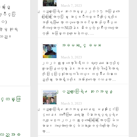
March 7, 2023
ႏွင့္ ျ
ျပည္သူေတြရဲ႕ ဆႏၵအမွန္ ၂ ၂၀၁၅ အလြန္ အေ
ပိဳင္ပြဲ
ထြေထြေ႐ြးေကာက္ပြဲ မွ ေသာင္ၿပိဳကမ္းၿပိဳအႏိုင္ရလို႔ 
၀၀)
အစိုးရဖြဲ႕ေတာ့ တပ္မေတာ္အၿငိမ္းစား ဗိုလ္ခ်ဳပ္ႀ
ကီးတစ္ေယာက္က NLDနဲ႔ နီးစပ္တဲ့ ပုဂၢိဳလ္တစ္ေယာ
ဇာ္မွ ဆုရ
က္ကို ေမးခြန္းတစ္ခုေမးခဲ့တယ္.. …
ပါသည္။
အဓမၼ ႏွင့္ ဓမၼ
March 3, 2023
၂၀၂၁ ခုႏွစ္ ေဖေဖာ္ဝါရီလ ၁ ရက္ေန႔ေနာက္ပိုင္း 
လူမႈကြန္ယက္မွာ နဲ႔ အဓမၼ ဆိုတဲ့ ပါဠိေဝါဟာရ
ကို တြင္တြင္သုံးလာၾကပါတယ္။ တစ္ခ်ိဳ႕လဲနားလ
ည္လို႔ ေျပာတာရွိသလို႔ အမ်ားစုကေတာ့ ဂဃနဏ …
ျပည္သူေတြရဲ႕ ဆႏၵအမွန္
င္တန္းဖြ
March 3, 2023
ျပည္သူေတြရဲ႕ ဆႏၵအမွန္ ယေန႔ ျမန္မာႏိုင္ငံတြ
င္ ယေန႔ ႀကဳံေတြ႕ေနရေသာ ျပႆနာအရပ္ရပ္ရဲ႕ 
ဇစ္ျမစ္က ၂၀၂၀ ခုႏွစ္ အေထြေထြေ႐ြးေကာက္ပြဲ မဲသ
မာမႈ။ ဘယ္ေလာက္ေတာင္ မဲသမာမႈျဖစ္လဲဆိုေတာ့ သိပ္ေ
တာ့ …
္ပတ္လည္အခ