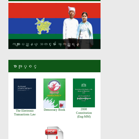
ကရင္ျပည္နယ္ သတင္းမ်ား ၾကည့္ရန္
စာအုပ္စင္
2008
Democracy Book
The Electronic
Constitution
Transactions Law
(Eng-MM)