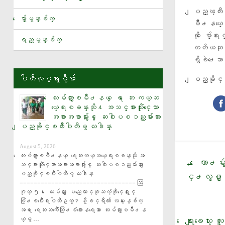
ေလးမ်က္ႏွာၿမိဳ႕နယ္ ေရ ေဘး ကယ္ဆယ္ေရးစခန္းသို႔ အသင့္စားသုံးႏိုင္ေသာအစားအစာမ်ာ
ျပည္ၾကီးတံ
ေမွ်ာ္မွန္းခ်က္
မိဳ႕နယ္ေက
ေရႀကီးနစ္ျမဳပ္မႈဒဏ္ခံရသည့္ ေက်း႐ြာမ်ားရွိ ျပည္သူမ်ားအား ျပည္ခိုင္ၿဖိဳးပါတ
ကို ေပ်
ရည္မွန္းခ်က္
ဒီယိုမန္ဒီကို ရီးယဲလ္မက္ဒရစ္အသင္း ေခၚယူ
တတိယဆု (၂
ရွိခဲ႕ေသ
ပါတီလႈပ္ရွားမွဳမ်ား
ျပည္ခိုင္ၿ
ေလးမ်က္ႏွာၿမိဳ႕နယ္ ေရ ေဘး ကယ္ဆ
ယ္ေရးစခန္းသို႔ အသင့္စားသုံးႏိုင္ေသာ
အစားအစာမ်ားႏွင့္ ေဆးဝါးပစၥည္းမ်ားအား
ျပည္ခိုင္ၿဖိဳးပါတီမွ လႉဒါန္း
August 5, 2026
ေလးမ်က္ႏွာၿမိဳ႕နယ္ ေရေဘးကယ္ဆယ္ေရးစခန္းသို အ
ေကာ႕မွ
←
သင့္စားသုံးႏိုင္ေသာအစားအစာမ်ားႏွင့္ ေဆးဝါးပစၥည္းမ်ားအား ျ
ပည္ခိုင္ၿဖိဳးပါတီမွ လႉဒါန္း 
င္႕လွစ္ ျမတ
================================= ဩ
ဂုတ္ ၅၊ ေလးမ်က္ႏွာ ျပည္ေထာင္စုႀကံ့ခိုင္ေရးႏွင့္
ဖြံ႕ၿဖိဳးေရးပါတီဥကၠ႒ ဦးခင္ရီ၏ လမ္းၫႊန္ခ်က္
အရ ေရေဘးႀကဳံေတြ႕ခံစားေနရေသာ ေလးမ်က္ႏွာၿမိဳ႕န
ယ္မွ …
ေရႊျခေသၤ့ 