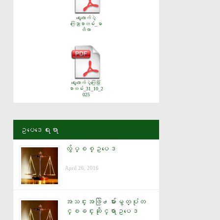
ရွေးကောက်ပွဲ
ကြေညာစာတမ်း_မာ
တိကာ
ရွေးကောက်ပွဲကြေငြာ
စာတမ်း_31_10_2
025
ဥပေဒေရးရာ
လွ်ပ္စစ္ဥပေဒ
April 26, 2016
အသင္းအဖြဲ႕မ်ားမွတ္ပုံတ
င္ၿခင္းဆိုင္ရာဥပေဒ