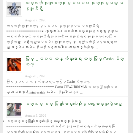
တစ္လကို လူတူစက္႐ုပ္ ၁၀၀၀ ထုတ္လုပ္မယ့္ မ
စ္ဆူဘီရွီ
August 7, 2026
တစ္လကို လူတူစက္႐ုပ္ ၁၀၀၀ ထုတ္လုပ္မယ့္ မစ္ဆူဘီရွီ 
================== ေမာ္ေတာ္ကားနဲ႔အႀကီးစားစက္မႈလုပ္ငန္းမွာ ဂုဏ္သ
တင္းႀကီးမားလွတဲ့ မစ္ဆူဘီရွီကုမၸဏီက အခုဆိုရင္ လူတူစက္႐ုပ္ေတြဘ
က္ကိုလည္း ေျခဦးလွည့္လာပါၿပီ။လူတူစက္႐ုပ္ ေဈးကြက္ထဲကိုဝင္လာရာမွာလ
ည္း အင္နဲ႔အားနဲ႔ဆိုသလိုဝင္လာတာပါ။ ဘာေၾကာင့္လဲဆိုေတာ့ …
ယြမ္ ၂၀၀၀ တန္ က်န္းမာေရး လက္ စြပ္ Casio မိတ္
ဆက္
August 6, 2026
ယြမ္ ၂၀၀၀ တန္ က်န္းမာေရးလက္စြပ္ Casio မိတ္ဆက္ 
======================= Casio CRW-H001M-8 က လက္စြပ္ဆိုေပမ
ယ့္ အေသးစားနာရီ mini-watch ေလးနဲ႔ ပိုတူပါတယ္။ …
ေခတ္သစ္ စစ္ ပြဲ ကိုေျပာင္းလဲေပးႏိုင္မယ့္ေမာင္းသူမဲ့ယာဥ္
August 3, 2026
ေခတ္သစ္စစ္ပြဲကိုေျပာင္းလဲေပးႏိုင္မယ့္ေမာင္းသူမဲ့ယာဥ္ 
===================== အေမရိကန္ၾကည္းတပ္ရဲ႕တိုက္ခိုက္ေရးစြ
မ္းပကားကို တိုးျမႇင့္ေပးႏိုင္ေစမယ့္အျပင္ ေခတ္သစ္စစ္ပြဲကိုပါေျပာင္းလဲေပးႏိုင္မ