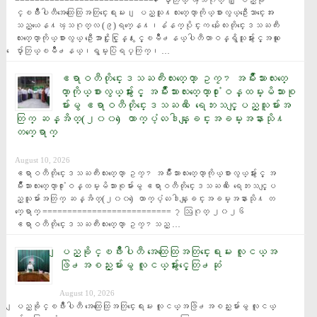
============================= ေပ်ာ္ဘြယ္ ၾသဂုတ္ ၉ ျပည္ခို
ဂီမာေရ႕စ္ကို ေခၚယူခဲ့ေၾကာင္း အာဆင္နယ္ ထုတ္ျပန္
င္ၿဖိဳးပါတီအေထြေထြအတြင္းေရးမႉး၊ ျပည္သူ႔လႊတ္ေတာ္ကိုယ္စားလွယ္ဦးေသာင္းေအး
သည္ယေန႔ၾသဂုတ္လ (၉)ရက္ေန႔၊နံနက္ပိုင္းက မႏၲေလးတိုင္းေဒသႀကီး
လႊတ္ေတာ္ကိုယ္စားလွယ္ ဦးေအာင္ႏိုင္ၫြန္႔ႏွင့္ၿမိဳ႕နယ္ပါတီတာဝန္ရွိသူမ်ားႏွင့္အတူ 
ေပ်ာ္ဘြယ္ၿမိဳ႕နယ္၊ရွမ္းပြဲရပ္ကြက္၊ …
ဧရာဝတီတိုင္းေဒသႀကီးလႊတ္ေတာ္ ဥကၠ႒ အမ်ိဳးသားလႊတ္ေ
တာ္ကိုယ္စားလွယ္မ်ားႏွင့္ အမ်ိဳးသားလႊတ္ေတာ္႐ုံးဝန္ထမ္းမိသားစု
မ်ားမွ ဧရာဝတီတိုင္းေဒသႀကီး ေရေဘးသင့္ျပည္သူမ်ားအ
တြက္ ဆန္အိတ္(၂၀၀) ေထာက္ပံ့လႉဒါန္းျခင္းအခမ္းအနားသို႔
တက္ေရာက္
August 10, 2026
ဧရာဝတီတိုင္းေဒသႀကီးလႊတ္ေတာ္ ဥကၠ႒ အမ်ိဳးသားလႊတ္ေတာ္ကိုယ္စားလွယ္မ်ားႏွင့္ အ
မ်ိဳးသားလႊတ္ေတာ္႐ုံးဝန္ထမ္းမိသားစုမ်ားမွ ဧရာဝတီတိုင္းေဒသႀကီး ေရေဘးသင့္ျပ
ည္သူမ်ားအတြက္ ဆန္အိတ္(၂၀၀) ေထာက္ပံ့လႉဒါန္းျခင္းအခမ္းအနားသို႔ တ
က္ေရာက္ ========================== ၇ ဩဂုတ္ ၂၀၂၆ 
ဧရာဝတီတိုင္းေဒသႀကီးလႊတ္ေတာ္ ဥကၠ႒သည္ …
ျပည္ခိုင္ၿဖိဳးပါတီ အေထြေထြအတြင္းေရးမႉး လူငယ္အ
ဖြဲ႕အစည္းမ်ားမွ လူငယ္မ်ားႏွင့္ေတြ႕ဆုံ
August 10, 2026
ျပည္ခိုင္ၿဖိဳးပါတီ အေထြေထြအတြင္းေရးမႉး လူငယ္အဖြဲ႕အစည္းမ်ားမွ လူငယ္