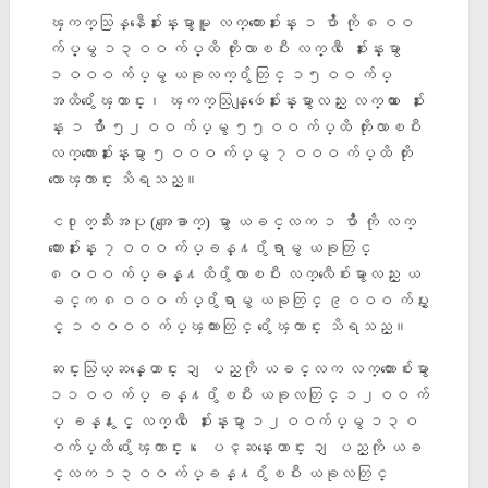
ၾကက္သြန္နီေစ်းႏႈန္းမွာမူ လက္ကားေစ်းႏႈန္း ၁ ပိႆာ ကို ၈ဝဝ
က်ပ္မွ ၁၃ဝဝ က်ပ္ထိ တိုးလာၿပီး လက္လီ ေစ်းႏႈန္းမွာ
၁ဝဝဝ က်ပ္မွ ယခုလက္႐ွိတြင္ ၁၅ဝဝ က်ပ္
အထိ႐ွိေၾကာင္း၊ ၾကက္သြန္ျဖဴေစ်းႏႈန္းမွာလည္း လက္ကား ေစ်းႏႈ
န္း ၁ ပိႆာ ၅၂ဝဝ က်ပ္မွ ၅၅ဝဝ က်ပ္ထိ တိုးလာၿပီး
လက္ကားေစ်းႏႈန္းမွာ ၅ဝဝဝ က်ပ္မွ ၇ဝဝဝ က်ပ္ထိ တိုး
လာေၾကာင္း သိရသည္။
င႐ုတ္သီးအပု (အေျခာက္) မွာ ယခင္လက ၁ ပိႆာ ကို လက္
ကားေစ်းႏႈန္း ၇ဝဝဝ က်ပ္ခန္႔႐ွိရာမွ ယခုတြင္
၈ဝဝဝ က်ပ္ခန္႔ထိ႐ွိလာၿပီး လက္လီေစ်းမွာလည္း ယ
ခင္က ၈ဝဝဝ က်ပ္႐ွိရာမွ ယခုတြင္ ၉ဝဝဝ က်ပ္ႏွ
င့္ ၁ဝဝဝဝ က်ပ္ၾကားတြင္ ႐ွိေၾကာင္း သိရသည္။
ဆင္းသြယ္ဆန္ေဟာင္း ၁ ျပည္ကို ယခင္လက လက္ကားေစ်းမွာ
၁၁ဝဝ က်ပ္ ခန္႔႐ွိၿပီး ယခုလတြင္ ၁၂ဝဝ က်
ပ္ ခန္႔ႏွင့္ လက္လီ ေစ်းႏႈန္းမွာ ၁၂ဝဝက်ပ္မွ ၁၃ဝ
ဝက်ပ္ထိ ႐ွိေၾကာင္း၊ ေပၚဆန္းေဟာင္း ၁ ျပည္ကို ယခ
င္လက ၁၃ဝဝ က်ပ္ခန္႔႐ွိၿပီး ယခုလတြင္