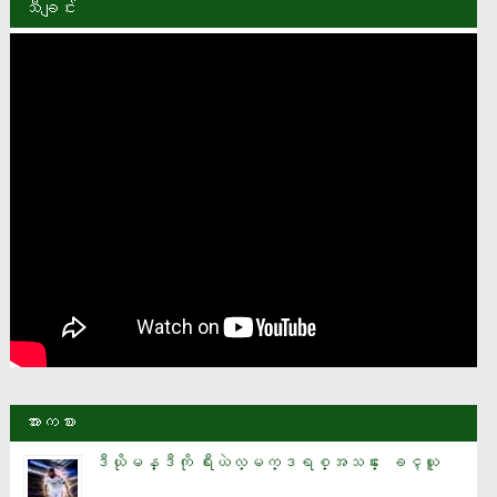
သီချင်း
အားကစား
ဒီယိုမန္ဒီကို ရီးယဲလ္မက္ဒရစ္အသင္း ေခၚယူ