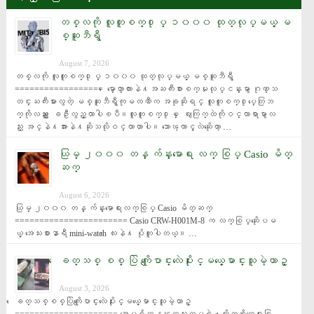
တစ္လကို လူတူစက္႐ုပ္ ၁၀၀၀ ထုတ္လုပ္မယ့္ မ
စ္ဆူဘီရွီ
August 7, 2026
တစ္လကို လူတူစက္႐ုပ္ ၁၀၀၀ ထုတ္လုပ္မယ့္ မစ္ဆူဘီရွီ 
================== ေမာ္ေတာ္ကားနဲ႔အႀကီးစားစက္မႈလုပ္ငန္းမွာ ဂုဏ္သ
တင္းႀကီးမားလွတဲ့ မစ္ဆူဘီရွီကုမၸဏီက အခုဆိုရင္ လူတူစက္႐ုပ္ေတြဘ
က္ကိုလည္း ေျခဦးလွည့္လာပါၿပီ။လူတူစက္႐ုပ္ ေဈးကြက္ထဲကိုဝင္လာရာမွာလ
ည္း အင္နဲ႔အားနဲ႔ဆိုသလိုဝင္လာတာပါ။ ဘာေၾကာင့္လဲဆိုေတာ့ …
ယြမ္ ၂၀၀၀ တန္ က်န္းမာေရး လက္ စြပ္ Casio မိတ္
ဆက္
August 6, 2026
ယြမ္ ၂၀၀၀ တန္ က်န္းမာေရးလက္စြပ္ Casio မိတ္ဆက္ 
======================= Casio CRW-H001M-8 က လက္စြပ္ဆိုေပမ
ယ့္ အေသးစားနာရီ mini-watch ေလးနဲ႔ ပိုတူပါတယ္။ …
ေခတ္သစ္ စစ္ ပြဲ ကိုေျပာင္းလဲေပးႏိုင္မယ့္ေမာင္းသူမဲ့ယာဥ္
August 3, 2026
ေခတ္သစ္စစ္ပြဲကိုေျပာင္းလဲေပးႏိုင္မယ့္ေမာင္းသူမဲ့ယာဥ္ 