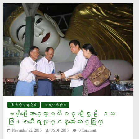
ပါတီလွဳပ္ရွားမွဳမ်ား
ဧရာ၀တီတိုင္း
ဗဟိုဦးေဆာင္ေကာ္မတီဝင္ ဦးေဌးဦး ေဒသ
ဖြံ႕ၿဖိဳးေရးလုပ္ငန္းမ်ားေဆာင္ရြက္
November 22, 2016
USDP 2016
0 Comment