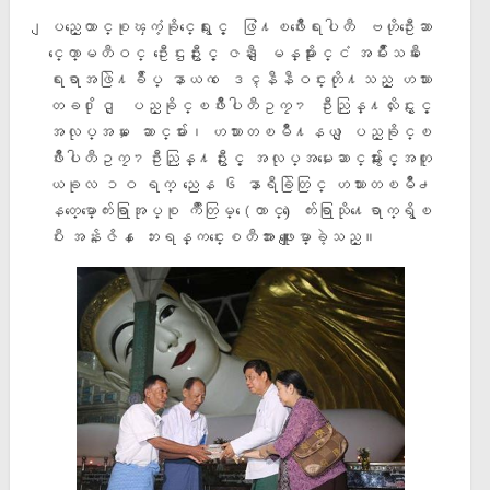
ျပည္ေထာင္စုၾကံ့ခိုင္ေရးႏွင့္ ဖြံ႔ၿဖိဳးေရးပါတီ ဗဟိုဦးေဆာ
င္ေကာ္မတီဝင္ ဦးေဌးဦးႏွင့္ ဇနီး ျမန္မာႏိုင္ငံ အမ်ဳိးသမီး ေ
ရးရာအဖြဲ႔ခ်ဳပ္ နာယက ေဒၚနီနီဝင္းတို႔သည္ ဟသၤာ
တခ႐ိုင္ ျပည္ခိုင္ၿဖိဳးပါတီဥကၠ႒ ဦးညြန္႔လိႈင္ႏွင့္
အလုပ္အမႈ ေဆာင္မ်ား၊ ဟသၤာတၿမိဳ႔နယ္ ျပည္ခိုင္ၿ
ဖိဳးပါတီဥကၠ႒ဦးညြန္႔ဦးႏွင့္ အလုပ္အမႈေဆာင္မ်ားႏွင့္အတူ
ယခုလ ၁ဝ ရက္ ညေန ၆ နာရီခြဲတြင္ ဟသၤာတၿမိဳ႕
နတ္ေမာ္ေက်းရြာအုပ္စု က်ဳံတြမ္ (ေတာင္) ေက်းရြာသို႔ေရာက္ရွိၿ
ပီး အနႏၲဇိန ေဘးရန္ကင္းေစတီအား ဖူးေျမာ္ခဲ့သည္။