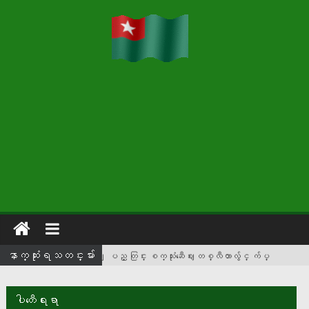
ေနာက္ဆံုးရသတင္းမ်ား
ျပည္ တြင္း စက္သုံးဆီေဈး တစ္လီတာလွ်င္ က်ပ္
၁၇၀ မွ ၂၆၅ အထိ ျမင့္တက္
တစ္လကို လူတူစက္႐ုပ္ ၁၀၀၀ ထုတ္လုပ္မယ့္ မစ္ဆူဘီရွီ
ပါတီေရးရာ