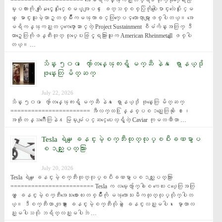
===================== အေမရိကန္ၾကည္းတပ္ရဲ႕တိုက္ခိုက္ေရးစြ
မ္းပကားကို တိုးျမႇင့္ေပးႏိုင္ေစမယ့္အျပင္ ေခတ္သစ္စစ္ပြဲကိုပါေျပာင္းလဲေပးႏိုင္မ
ယ့္ ေမာင္းသူမဲ့ယာဥ္တစ္မ်ိဳးကမၾကာခင္ထြက္ေပၚလာေတာ့မွာျဖစ္ပါတယ္။ အေ
မရိကန္ၾကည္းတပ္ကေဖာ္ေဆာင္တဲ့ Project Sustainment စီမံကိန္းအတြက္ ဒီ
ယာဥ္ေတြကိုဖန္တီးထုတ္ လုပ္ေပးခြင့္ရသြားသူက American Rheinmetall ျဖစ္ပါ
တယ္။ …
သိန္း ၅၀၀ ေက်ာ္တန္ေၾကးရွိ မက္ဆီ နဲ႔ ေရာ္နယ္ဒို
ဖုန္းေတြ မိတ္ဆက္
July 22, 2026
သိန္း ၅၀၀ ေက်ာ္တန္ေၾကးရွိ မက္ဆီ နဲ႔ ေရာ္နယ္ဒို ဖုန္းေတြ မိတ္ဆက္ 
======================= အီလက္ထ႐ြန္နစ္ပစၥည္းေတြကို ေ႐ႊ၊ 
အဖိုးတန္သတၱဳေတြနဲ႔ မြမ္းမံျပင္ဆင္ေပးေလ့ရွိတဲ့ Caviar ကုမၸဏီဟာ …
Tesla ရဲ႕‌ေျခနင္းမဲ့စက္ဘီးထုတ္လုပ္ၿပီးခဏမွာပ
စၥည္းျပတ္သြား
July 20, 2026
Tesla ရဲ႕‌ေျခနင္းမဲ့စက္ဘီးထုတ္လုပ္ၿပီးခဏမွာပစၥည္းျပတ္သြား 
======================== Tesla က လမ္းေလွ်ာက္ခါစ ကေလးငယ္ေတြအတြ
က္ ေျခနင္းမဲ့စက္ဘီးအေသးစားေလးတစ္မ်ိဳးကို မၾကာေသးမီကထုတ္လုပ္လိုက္ပါတ
ယ္။ ဒီစက္ဘီးဟာ တျခား ေျခနင္းမဲ့စက္ဘီးလိုပဲ ေျခနင္းလည္းမပါ၊ ေမာ္တာလ
ည္းမပါသလို ဘရိတ္လည္းမပါဘဲ …