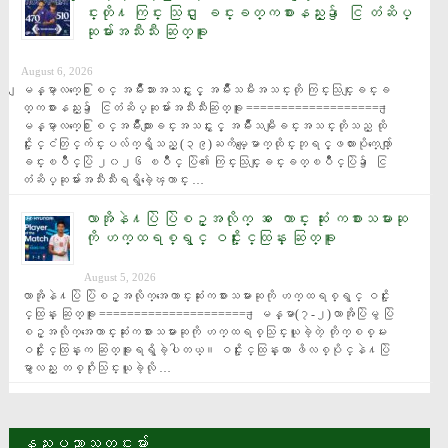
င္းတို႔ ကြင္း သြင္း ျခင္းခတ္ကစားနည္း၌ ေငြ တံဆိပ္
ဆုမ်ားအသီးသီး ဆြတ္ခူး
August 6, 2026
ျမန္မာ့လက္ေ႐ြးစင္ အမ်ိဳးသားအသင္းႏွင့္ အမ်ိဳးသမီးအသင္းတို ကြင္းသြင္းျခင္းခ
တ္ကစားနည္း၌ ေငြတံဆိပ္ဆုမ်ားအသီးသီးဆြတ္ခူး ==================== ျ
မန္မာ့လက္ေ႐ြးစင္အမ်ိဳးသားျခင္းအသင္းႏွင့္ အမ်ိဳးသမီးျခင္းအသင္းတိုသည္ ထို
င္းႏိုင္ငံတြင္က်င္းပလ်က္ရွိသည့္ (၃၉)ႀကိမ္ေျမာက္ထိုင္းဘုရင့္ဖလားပိုက္ေက်ာ္ျ
ခင္းၿပိဳင္ပြဲ ၂၀၂၆ ၿပိဳင္ ပြဲ၏ ကြင္းသြင္းျခင္းခတ္ၿပိဳင္ပြဲ၌ ေငြ
တံဆိပ္ဆုမ်ားအသီးသီးရရွိခဲ့ေၾကာင္း …
လာအိုနဲ႔ပြဲ ပြဲစဥ္အလိုက္ အ ေကာင္း ဆုံး ကစားသမားဆု
ကို ဟက္ထရစ္ရွင္ ဝင္းႏိုင္ထြန္း ဆြတ္ခူး
August 5, 2026
လာအိုနဲ႔ပြဲ ပြဲစဥ္အလိုက္အေကာင္းဆုံးကစားသမားဆုကို ဟက္ထရစ္ရွင္ ဝင္းႏို
င္ထြန္း ဆြတ္ခူး ====================== ျမန္မာ(၇-၂)လာအိုပြဲမွ ပြဲ
စဥ္အလိုက္အေကာင္းဆုံးကစားသမားဆုကို ဟက္ထရစ္သြင္းယူခဲ့တဲ့ တိုက္စစ္မႉး 
ဝင္းႏိုင္ထြန္းက ဆြတ္ခူးရရွိခဲ့ပါတယ္။ ဝင္းႏိုင္ထြန္းဟာ ဖိလစ္ပိုင္နဲ႔ပြဲ
မွာလည္း တစ္ဂိုးသြင္းယူခဲ့လို …
နည္းပညာသတင္းမ်ား