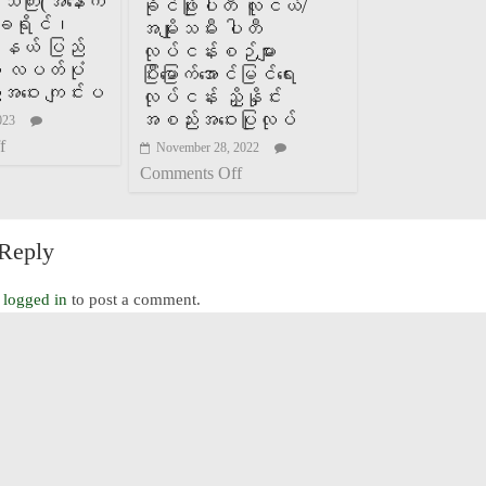
ဒေသကြီး(အနောက်
ခိုင်ဖြိုးပါတီ လူငယ်/
ည်ခရိုင်၊
အမျိုးသမီး ပါတီ
ို့နယ် ပြည်
လုပ်ငန်းစဉ်များ
ါတီ လပတ်ပုံ
ပြီးမြောက်အောင်မြင်ရေး
အဝေး ကျင်းပ
လုပ်ငန်း ညှိနှိုင်း
အစည်းအဝေးပြုလုပ်
023
f
November 28, 2022
Comments Off
 Reply
e
logged in
to post a comment.