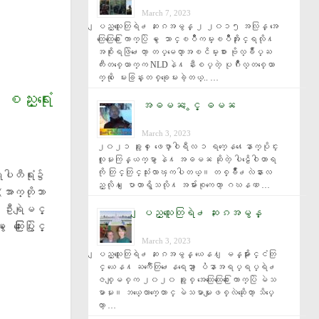
March 7, 2023
ျပည္သူေတြရဲ႕ ဆႏၵအမွန္ ၂ ၂၀၁၅ အလြန္ အေ
ထြေထြေ႐ြးေကာက္ပြဲ မွ ေသာင္ၿပိဳကမ္းၿပိဳအႏိုင္ရလို႔ 
အစိုးရဖြဲ႕ေတာ့ တပ္မေတာ္အၿငိမ္းစား ဗိုလ္ခ်ဳပ္ႀ
ကီးတစ္ေယာက္က NLDနဲ႔ နီးစပ္တဲ့ ပုဂၢိဳလ္တစ္ေယာ
က္ကို ေမးခြန္းတစ္ခုေမးခဲ့တယ္.. …
ည္းရုံးေ
အဓမၼ ႏွင့္ ဓမၼ
March 3, 2023
၂၀၂၁ ခုႏွစ္ ေဖေဖာ္ဝါရီလ ၁ ရက္ေန႔ေနာက္ပိုင္း 
လူမႈကြန္ယက္မွာ နဲ႔ အဓမၼ ဆိုတဲ့ ပါဠိေဝါဟာရ
ကို တြင္တြင္သုံးလာၾကပါတယ္။ တစ္ခ်ိဳ႕လဲနားလ
းပါတီရံုး၌
ည္လို႔ ေျပာတာရွိသလို႔ အမ်ားစုကေတာ့ ဂဃနဏ …
ေအာက္တုိဘာ
ီးရဲျမင့္
ျပည္သူေတြရဲ႕ ဆႏၵအမွန္
ႏြးပြဲႏွင့္
March 3, 2023
ျပည္သူေတြရဲ႕ ဆႏၵအမွန္ ယေန႔ ျမန္မာႏိုင္ငံတြ
င္ ယေန႔ ႀကဳံေတြ႕ေနရေသာ ျပႆနာအရပ္ရပ္ရဲ႕ 
ဇစ္ျမစ္က ၂၀၂၀ ခုႏွစ္ အေထြေထြေ႐ြးေကာက္ပြဲ မဲသ
မာမႈ။ ဘယ္ေလာက္ေတာင္ မဲသမာမႈျဖစ္လဲဆိုေတာ့ သိပ္ေ
တာ့ …