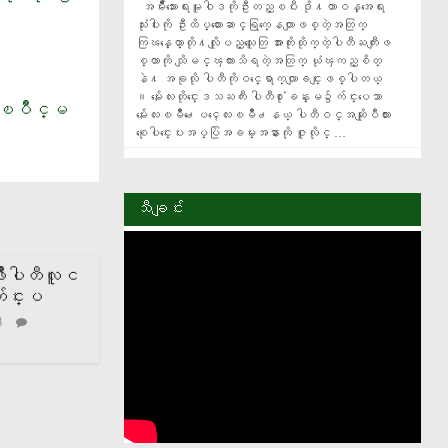
  အမ်ဳိးသားေရးမူဝါဒကိုဦးတည္ၿပီး ဒို႔တာဝန္အေရး
သံုးပါးကို ဦးထိပ္ထားေဆာင္ရြက္ေနတာျဖစ္တဲ့အတြက္ 
ကြၽန္ေတာ္တို႔လိုျပည္သူေတြ အားကိုးထိုက္တဲ့ပါတီႀကီးျဖ
စ္တာကို သိျမင္ၾကားသိရတဲ့အတြက္ ယံုၾကည္စိတ္
နဲ႔ အခုလို ပါတီကိုဝင္ေရာက္လာျခင္းျဖစ္ပါတယ္​
။ မႏၲေလးတိုင္းေဒသႀကီး ပါတီ႐ံုးခန္းမ၌က်င္းပေသာ 
င္ၿပိဳင္မ
မႏၲေလးၿမိဳ႕ေပၚေလးၿမိဳ႕နယ္ ပါတီဝင္အဆုိျပဳလႊာ
စုေပါင္းေပးအပ္ပြဲအခမ္းအနားကုိ ဇူလိုင္ …
သီချင်း
ိဳးပါတီလူင
က်င္းပ
8