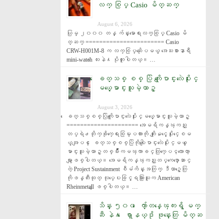
လက္ စြပ္ Casio မိတ္ဆက္
August 6, 2026
ယြမ္ ၂၀၀၀ တန္ က်န္းမာေရးလက္စြပ္ Casio မိ
တ္ဆက္ ======================= Casio 
CRW-H001M-8 က လက္စြပ္ဆိုေပမယ့္ အေသးစားနာရီ 
mini-watch ေလးနဲ႔ ပိုတူပါတယ္။ …
ေခတ္သစ္ စစ္ ပြဲ ကိုေျပာင္းလဲေပးႏိုင္
မယ့္ေမာင္းသူမဲ့ယာဥ္
August 3, 2026
ေခတ္သစ္စစ္ပြဲကိုေျပာင္းလဲေပးႏိုင္မယ့္ေမာင္းသူမဲ့ယာဥ္ 
===================== အေမရိကန္ၾကည္း
တပ္ရဲ႕တိုက္ခိုက္ေရးစြမ္းပကားကို တိုးျမႇင့္ေပးႏိုင္ေစမ
ယ့္အျပင္ ေခတ္သစ္စစ္ပြဲကိုပါေျပာင္းလဲေပးႏိုင္မယ့္ ေ
မာင္းသူမဲ့ယာဥ္တစ္မ်ိဳးကမၾကာခင္ထြက္ေပၚလာေတာ့
မွာျဖစ္ပါတယ္။ အေမရိကန္ၾကည္းတပ္ကေဖာ္ေဆာင္
တဲ့ Project Sustainment စီမံကိန္းအတြက္ ဒီယာဥ္ေတြ
ကိုဖန္တီးထုတ္ လုပ္ေပးခြင့္ရသြားသူက American 
Rheinmetall ျဖစ္ပါတယ္။ …
သိန္း ၅၀၀ ေက်ာ္တန္ေၾကးရွိ မက္
ဆီ နဲ႔ ေရာ္နယ္ဒို ဖုန္းေတြ မိတ္ဆ