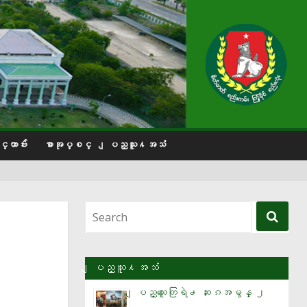
္တာဗ်ဴး
စာအုပ္စင္
ျပည္သူ႔အသံ
ျပည္သူ႔အသံ
ျပည္သူေတြရဲ႕ ဆႏၵအမွန္ ၂