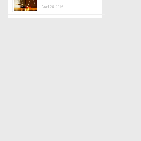
April 26, 2016