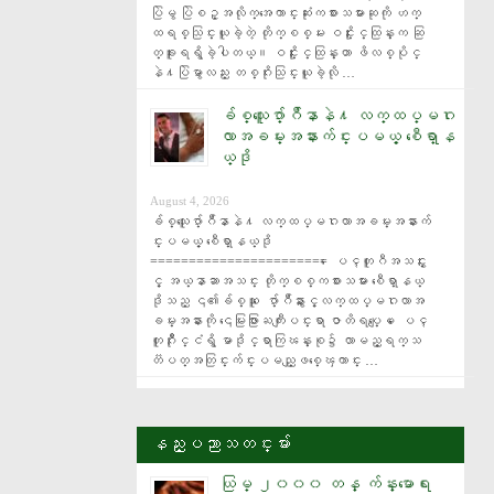
ပြဲမွ ပြဲစဥ္အလိုက္အေကာင္းဆုံးကစားသမားဆုကို ဟက္
ထရစ္သြင္းယူခဲ့တဲ့ တိုက္စစ္မႉး ဝင္းႏိုင္ထြန္းက ဆြ
တ္ခူးရရွိခဲ့ပါတယ္။ ဝင္းႏိုင္ထြန္းဟာ ဖိလစ္ပိုင္
နဲ႔ပြဲမွာလည္း တစ္ဂိုးသြင္းယူခဲ့လို …
ခ်စ္သူေဂ်ာ္ဂ်ီနာနဲ႔ လက္ထပ္မဂၤ
လာအခမ္းအနားက်င္းပမယ့္ စီေရာ္န
ယ္ဒို
August 4, 2026
ခ်စ္သူေဂ်ာ္ဂ်ီနာနဲ႔ လက္ထပ္မဂၤလာအခမ္းအနားက်
င္းပမယ့္ စီေရာ္နယ္ဒို 
======================= ေပၚတူဂီအသင္းႏွ
င့္ အယ္နာဆာအသင္း တိုက္စစ္ကစားသမား စီေရာ္နယ္
ဒိုသည္ ၎၏ခ်စ္သူ ေဂ်ာ္ဂ်ီနာႏွင့္လက္ထပ္မဂၤလာအ
ခမ္းအနားကို ၎ေမြးဖြားႀကီးျပင္းရာ ဇာတိရပ္ေျမ ေပၚ
တူဂီႏိုင္ငံရွိ မာဒိုင္ရာကြၽန္းစု၌ လာမည့္ရက္သ
တၱပတ္အတြင္းက်င္းပမည္ျဖစ္ေၾကာင္း …
နည္းပညာသတင္းမ်ား
ယြမ္ ၂၀၀၀ တန္ က်န္းမာေရး