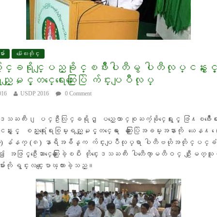
 ေဘး သင့္ေနေသာ ၿမိဳ႕ေပၚ ရပ္ ကြက္ မ်ားကို လိုက္လံၾကည့္ရႈ။
လႉ
န္ပီယံ ‌Joshua Van
်ား
မႏၱေလးတိုင္း
ြင္ခရိုင္ျပည္ခိုင္ၿဖိဳးပါတီမွ ပါတီလုပ္ငန္းႏွင့္ စ
္ျမႇင့္တင္ေရးေဆြးေႏြးပြဲ က်င္းပျပဳလုပ္
016
USDP 2016
0 Comment
င္းေဒသႀကီး၊ ျပင္ဦးလြင္ခရိုင္ ျပည္ေထာင္စုႀကံ့ခိုင္ေရးႏွင့္ ဖြံ႔ၿဖိဳးေရ
န္းႏွင့္ စည္းရံုးေရးစြမ္းရည္ျမႇင့္တင္ေရး ေဆြးေႏြးပြဲအခမ္းအနားကို ယေန႔ (
နံနက္ (၈) နာရီအခ်ိန္က က်င္းပျပဳလုပ္ရာ ပါတီဗဟိုအတိုင္ပင္ခံ ဥ
အဖြင့္ဦးေဆာင္ေဆြးေႏြးခဲ့ၿပီး တိုင္းေဒသႀကီး ပါတီေကာ္မတီဝင္ ဦးျမတ္သူမွ ေဆြးေ
းကို ရွင္းလင္းေျပာၾကားခဲ့သည္။