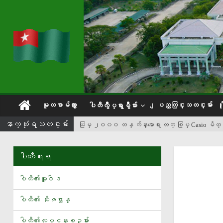
မူလစာမ်က္ႏွာ
ျပည္တြင္းသတင္းမ်ား
ပါတီလွဳပ္ရွားမွဳမ်ား
ေနာက္ဆံုးရသတင္းမ်ား
ယြမ္ ၂၀၀၀ တန္ က်န္းမာေရး လက္ စြပ္ Casio မိတ
ႏိုင္ငံေတာ္သမၼတ ထိုင္းႏိုင္ငံသို႔ ေရာက္ရွိ
ေလ့က်င့္ေရး ဝတ္စုံ အ တြ က္ ေပါင္ သန္း ၂၀ တန္ စ ပြ န္ဆာ စာခ်ဳပ္ကို မန္ယူ ခ
ပါတီေရးရာ
ျမန္မာ့လက္ေ႐ြးစင္ အမ်ိဳးသားအသင္းႏွင့္ အမ်ိဳးသမီးအသင္းတို႔ ကြင္း သြင္း ျခင္း
ပါတီ၏မူ၀ါဒ
ေလးမ်က္ႏွာၿမိဳ႕နယ္ ေရ ေဘး ကယ္ဆယ္ေရးစခန္းသို႔ အသင့္စားသုံးႏိုင္ေသာအစားအစာမ်ာ
ပါတီ၏ သႏိၷဌာန္
ေရႀကီးနစ္ျမဳပ္မႈဒဏ္ခံရသည့္ ေက်း႐ြာမ်ားရွိ ျပည္သူမ်ားအား ျပည္ခိုင္ၿဖိဳးပါတ
ေတာင္ကိုရီးယားမွာ အပူလႈိင္းေၾကာင့္ ေသဆုံးသူ ၁၉ ဦးအထိရွိလာ
ပါတီ၏လုပ္ငန္းစဥ္မ်ား