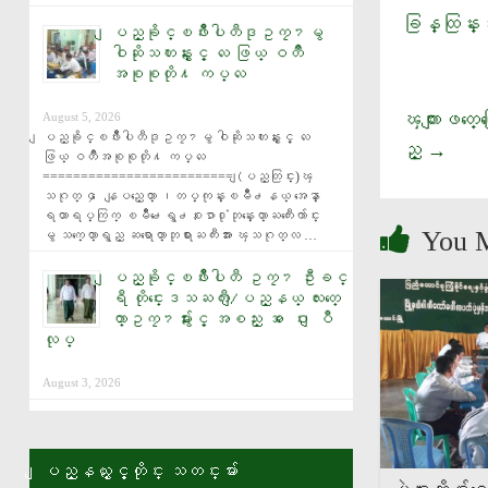
ခြန္ထြန္းဥ
ျပည္ခိုင္ၿဖိဳးပါတီဒုဥကၠ႒မွ
ဝါဆိုသကၤန္းႏွင့္ လႉ ဖြယ္ ဝတၳဳ
အစုစုတို႔ ကပ္လႉ
ၾကားျဖတ္ေ
August 5, 2026
ျပည္ခိုင္ၿဖိဳးပါတီဒုဥကၠ႒မွ ဝါဆိုသကၤန္းႏွင့္ လႉ
ည္
→
ဖြယ္ ဝတၳဳအစုစုတို႔ ကပ္လႉ 
========================= (ျပည္တြင္း)ၾ
သဂုတ္ ၄ ေနျပည္ေတာ္ ၊တပ္ကုန္းၿမိဳ႕နယ္ အေနာ္
ရထာရပ္ကြက္ ၿမိဳ႕ေရွ႕စႏၵာ႐ုံဘုန္းေတာ္ႀကီးေက်ာင္း
You 
မွ သက္ေတာ္ရွည္ ဆရာေတာ္ဘုရားႀကီးအား ၾသဂုတ္လ …
ျပည္ခိုင္ၿဖိဳးပါတီ ဥကၠ႒ ဦးခင္
ရီ တိုင္းေဒသႀကီး/ျပည္နယ္ လႊတ္ေ
တာ္ဥကၠ႒မ်ားႏွင့္ အစည္း အ ေဝး ျပဳ
လုပ္
August 3, 2026
ျပည္နယ္ႏွင့္တိုင္း သတင္းမ်ား