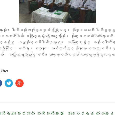
းသို႔ ပါတီဗဟိုအတိုင္ပင္ခံ ဦးရဲျမင့္၊ တိုင္းေဒသႀကီး ပါတီဥကၠဌ ဥ
းေဒသႀကီးပါတီ အတြင္းေရးမွဴး ဦးေအာင္ေက်ာ္မိုး၊ တိုင္းေဒသႀကီးပါတီေကာ္မတီ
င္ခရိုင္ ျပည္ခိုင္ၿဖိဳးပါတီဥကၠဌ၊ အတြင္းေရးမွဴးႏွင့္ ခရိုင္ပါတီေ
င္ဦးလြင္၊ မတၱရာ၊ စဥ့္ကူး၊ သပိတ္က်င္းႏွင့္ မိုးကုတ္ စသည့္ ၿမိဳ႔န
ား၊ အတြင္းေရးမွဴးမ်ားႏွင့္ ၿမိဳ႕နယ္ေကာ္မတီဝင္မ်ား တက္ေရာက္ခဲ့ၾကေၾ
 Htet
ုးရ အေျပာင္းအလဲ ႀကီးႀကီးမားမား ျဖစ္ေပၚရန္ လုံးပန္းေန