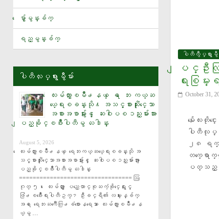
ေလးမ်က္ႏွာ ျပည္သူ႔လႊတ္ေတာ္ကိုယ္စားလွယ္ ဦးျမင့္စိုး၊ (ျမင့္စိုး-နတလ) ၊ ေရ
ေမွ်ာ္မွန္းခ်က္
ျပည္ခိုင္ၿဖိဳးပါတီဒုဥကၠ႒မွ ဝါဆိုသကၤန္းႏွင့္ လႉ ဖြယ္ ဝတၳဳအစုစုတို႔ ကပ္
ရည္မွန္းခ်က္
UFC 331 ၿပိဳင္ ပြဲ မွာ ထိပ္ဆုံးေခါင္ ပြဲ ႀကီးအျဖစ္ ထိုး ရ ေတာ့ မယ့္ လက္ရွိ ခ်
ပါတီလွဳပ္ရွားမွဳမ
ျပင္ဦးလ
ပါတီလႈပ္ရွားမွဳမ်ား
ရးစြမ္းရည
October 31, 2
ေလးမ်က္ႏွာၿမိဳ႕နယ္ ေရ ေဘး ကယ္ဆ
ယ္ေရးစခန္းသို႔ အသင့္စားသုံးႏိုင္ေသာ
အစားအစာမ်ားႏွင့္ ေဆးဝါးပစၥည္းမ်ားအား
မႏၲေလးတို
ျပည္ခိုင္ၿဖိဳးပါတီမွ လႉဒါန္း
ပါတီလုပ္င
August 5, 2026
၂၈ ရက္) 
ေလးမ်က္ႏွာၿမိဳ႕နယ္ ေရေဘးကယ္ဆယ္ေရးစခန္းသို အ
တက္ေရာက္၍ 
သင့္စားသုံးႏိုင္ေသာအစားအစာမ်ားႏွင့္ ေဆးဝါးပစၥည္းမ်ားအား ျ
ပတ္သည္မ်ာ
ပည္ခိုင္ၿဖိဳးပါတီမွ လႉဒါန္း 
================================= ဩ
ဂုတ္ ၅၊ ေလးမ်က္ႏွာ ျပည္ေထာင္စုႀကံ့ခိုင္ေရးႏွင့္
ဖြံ႕ၿဖိဳးေရးပါတီဥကၠ႒ ဦးခင္ရီ၏ လမ္းၫႊန္ခ်က္
အရ ေရေဘးႀကဳံေတြ႕ခံစားေနရေသာ ေလးမ်က္ႏွာၿမိဳ႕န
ယ္မွ …