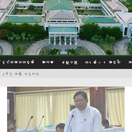
ႏိုင္ငံတကာသတင္းမ်ား
အားကစား
နည္းပညာ
ေဆာင္းပါး
အင
က႑မ်ား
၀ မွ ၂၆၅ အထိ ျမင့္တက္
ဆူဘီရွီ
န္ပီယံ ‌Joshua Van
်ဳပ္ဆို
ခတ္ကစားနည္း၌ ေငြ တံဆိပ္ဆုမ်ားအသီးသီး ဆြတ္ခူး