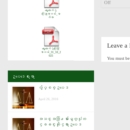
Off
ရွေးကောက်ပွဲ
ကြေညာစာတမ်း_မာ
တိကာ
Leave a
ရွေးကောက်ပွဲကြေငြာ
စာတမ်း_31_10_2
025
You must b
ဥပေဒေရးရာ
လွ်ပ္စစ္ဥပေဒ
April 26, 2016
အသင္းအဖြဲ႕မ်ားမွတ္ပုံတ
င္ၿခင္းဆိုင္ရာဥပေဒ