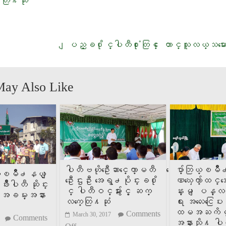
း ေတြ႔ဆံု
ျပည္ခ႐ိုင္ပါတီ႐ံုးတြင္ ေတာင္သူလယ္သမားေရးရ
May Also Like
ပါတီဗဟိုဦးေဆာင္ေကာ္မတီ
ေပ်ာ္ဘြယ္ၿမ
းၿမိဳ႕နယ္ ျ
ဦးေဌးဦး အေရွ႕ပိုင္းခ႐ို
ဏၰေက်ာ္ထင္
ဳးပါတီ ဆုိင္း
င္ ပါတီဝင္မ်ားႏွင့္ ဆက္
န္းမ ျပန္လည
ဲအခမ္းအနား
လက္ေတြ႔ဆံု
ရး အလႉေငြေပ
ထမအႀကိမ္
Comments
March 30, 2017
Comments
အနားသို႔ ပါ