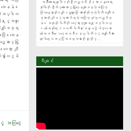
ိးေရး အသြ
  အမ်ဳိးသားေရးမူဝါဒကိုဦးတည္ၿပီး ဒို႔တာဝန္အေရး
ဖြဲ႔အေနနဲ႔
သံုးပါးကို ဦးထိပ္ထားေဆာင္ရြက္ေနတာျဖစ္တဲ့အတြက္ 
ကြၽန္ေတာ္တို႔လိုျပည္သူေတြ အားကိုးထိုက္တဲ့ပါတီႀကီးျဖ
္ခံအပ္ပါတ
စ္တာကို သိျမင္ၾကားသိရတဲ့အတြက္ ယံုၾကည္စိတ္
႔ႏွင့္အတူ
နဲ႔ အခုလို ပါတီကိုဝင္ေရာက္လာျခင္းျဖစ္ပါတယ္​
ီလိုျဖစ္ရ
။ မႏၲေလးတိုင္းေဒသႀကီး ပါတီ႐ံုးခန္းမ၌က်င္းပေသာ 
မႏၲေလးၿမိဳ႕ေပၚေလးၿမိဳ႕နယ္ ပါတီဝင္အဆုိျပဳလႊာ
းရအဖြဲ႔အေန
စုေပါင္းေပးအပ္ပြဲအခမ္းအနားကုိ ဇူလိုင္ …
ဥ္ေဆာင္ရြ
႔ကေတာ့ ဒီျ
မွ်ာ္လင့္မိ
သီချင်း
့္ အတြင္းေ