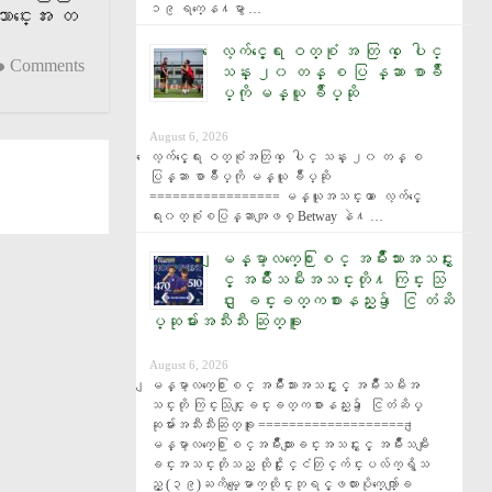
၁၉ ရက္ေန႔မွာ …
ေသာင္းေအး တ
ေလ့က်င့္ေရး ဝတ္စုံ အ တြ က္ ေပါင္
Comments
သန္း ၂၀ တန္ စ ပြ န္ဆာ စာခ်ဳ
ပ္ကို မန္ယူ ခ်ဳပ္ဆို
August 6, 2026
ေလ့က်င့္ေရး ဝတ္စုံအတြက္ ေပါင္ သန္း ၂၀ တန္ စ
ပြန္ဆာ စာခ်ဳပ္ကို မန္ယူ ခ်ဳပ္ဆို 
================= မန္ယူအသင္းဟာ ေလ့က်င့္ေ
ရး၀တ္စုံစပြန္ဆာအျဖစ္ Betway နဲ႔ …
ျမန္မာ့လက္ေ႐ြးစင္ အမ်ိဳးသားအသင္းႏွ
င့္ အမ်ိဳးသမီးအသင္းတို႔ ကြင္း သြ
င္း ျခင္းခတ္ကစားနည္း၌ ေငြ တံဆိ
ပ္ဆုမ်ားအသီးသီး ဆြတ္ခူး
August 6, 2026
ျမန္မာ့လက္ေ႐ြးစင္ အမ်ိဳးသားအသင္းႏွင့္ အမ်ိဳးသမီးအ
သင္းတို ကြင္းသြင္းျခင္းခတ္ကစားနည္း၌ ေငြတံဆိပ္
ဆုမ်ားအသီးသီးဆြတ္ခူး ==================== ျ
မန္မာ့လက္ေ႐ြးစင္အမ်ိဳးသားျခင္းအသင္းႏွင့္ အမ်ိဳးသမီးျ
ခင္းအသင္းတိုသည္ ထိုင္းႏိုင္ငံတြင္က်င္းပလ်က္ရွိသ
ည့္ (၃၉)ႀကိမ္ေျမာက္ထိုင္းဘုရင့္ဖလားပိုက္ေက်ာ္ျခ