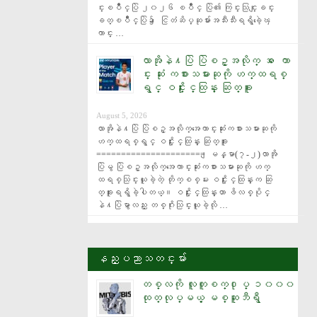
င္းၿပိဳင္ပြဲ ၂၀၂၆ ၿပိဳင္ ပြဲ၏ ကြင္းသြင္းျခင္း
ခတ္ၿပိဳင္ပြဲ၌ ေငြတံဆိပ္ဆုမ်ားအသီးသီးရရွိခဲ့ေၾ
ကာင္း …
လာအိုနဲ႔ပြဲ ပြဲစဥ္အလိုက္ အ ေကာ
င္း ဆုံး ကစားသမားဆုကို ဟက္ထရစ္
ရွင္ ဝင္းႏိုင္ထြန္း ဆြတ္ခူး
August 5, 2026
လာအိုနဲ႔ပြဲ ပြဲစဥ္အလိုက္အေကာင္းဆုံးကစားသမားဆုကို 
ဟက္ထရစ္ရွင္ ဝင္းႏိုင္ထြန္း ဆြတ္ခူး 
====================== ျမန္မာ(၇-၂)လာအို
ပြဲမွ ပြဲစဥ္အလိုက္အေကာင္းဆုံးကစားသမားဆုကို ဟက္
ထရစ္သြင္းယူခဲ့တဲ့ တိုက္စစ္မႉး ဝင္းႏိုင္ထြန္းက ဆြ
တ္ခူးရရွိခဲ့ပါတယ္။ ဝင္းႏိုင္ထြန္းဟာ ဖိလစ္ပိုင္
နဲ႔ပြဲမွာလည္း တစ္ဂိုးသြင္းယူခဲ့လို …
နည္းပညာသတင္းမ်ား
တစ္လကို လူတူစက္႐ုပ္ ၁၀၀၀
ထုတ္လုပ္မယ့္ မစ္ဆူဘီရွီ