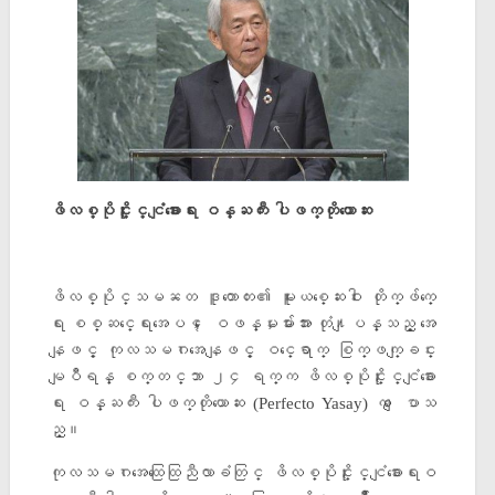
ဖိလစ္ပိုင္ႏိုင္ငံျခားေရး ဝန္ႀကီး ပါဖက္တိုယာေဆး
ဖိလစ္ပိုင္သမၼတ ဒူတာေတး၏ မူးယစ္ေဆးဝါး တုိက္ဖ်က္ေ
ရး စစ္ဆင္ေရးအေပၚ ေဝဖန္မႈမ်ားအား တုံ႔ျပန္သည့္ အေ
နျဖင့္ ကုလသမဂၢအေနျဖင့္ ဝင္ေရာက္ စြက္ဖက္ျခင္း
မျပဳရန္ စက္တင္ဘာ ၂၄ ရက္က ဖိလစ္ပိုင္ႏိုင္ငံျခားေ
ရး ဝန္ႀကီး ပါဖက္တိုယာေဆး (Perfecto Yasay) က ေျပာသ
ည္။
ကုလသမဂၢအေထြေထြညီလာခံတြင္ ဖိလစ္ပိုင္ႏိုင္ငံျခားေရးဝ