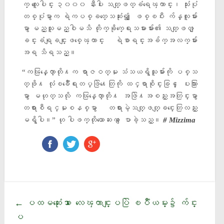
က္ လူေပါင္း ၃၀၀၀ နီးပါး သတ္ျဖတ္ခံရေၾကာင္း၊ သုံးပုံ
တစ္ပုံမွာက ရဲကပစ္ခတ္ေသဆုံး၍ ျဖစ္ၿပီး က်န္လူမ်ား
မွာ မည္သူမည္ဝါမသိ တုိက္ခိုက္ေရးသမားမ်ား၏ သတ္ျဖတ္ ျ
ခင္းခံရျခင္းျဖစ္ေၾကာင္း ရဲစာရင္းအခ်က္အလက္မ်ား
အရ သိရသည္။
“ကၽြန္ေတာ္တို႔က ရာဇဝတ္မႈ သံသယရွိသူမ်ားကို ပစ္သ
တ္ဖို႔ လုံၿခံဳေရးတပ္ဖြဲ႔ေတြကို ထင္ရာစိုင္းခြင့္ ေပးသြား
မွာ မဟုတ္သလို ကၽြန္ေတာ္တို႔ အဖြဲ႔အစည္းအတြင္းမွာ
တရားစီရင္မႈစနစ္မွာ တရားမဲ့သတ္ျဖတ္ျခင္းေတြလည္း
မရွိပါ။” ဟု ပါဖက္တိုယာေဆးက ေျပာခဲ့သည္။
# Mizzima
ပထမဆုံးေသာ ေလေၾကာင္းျပပြဲ ၿပံဳယမ္း၌ က်င္း
←
ပ