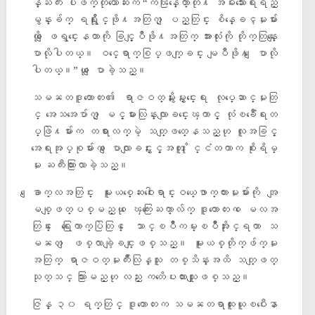
န္ႀကီး ပါဖက္တိုယာေဆးက “ကၽြန္ေတာ္တို႔ အမ်ဳိးသားေရးရည္
မွန္းခ်က္ ရရွိႏိုင္ဖို႔အတြက္ ျပည္တြင္း စိန္ေခၚမႈမ်ား
ကို ေျဖရွင္းေနတာကို ခြင့္ျပဳဖို႔အတြက္ အားလုံးကို တိုက္တြန္းေျ
ပာလိုပါတယ္။ ဝင္ေရာက္စြပ္ဖက္ျခင္း မျပဳဖို႔ ေျပာလို
ပါတယ္။”ဟု ေျပာခဲ့သည္။
သမၼတဒူတာေတး၏ ရာဇဝတ္မႈႏွိမ္ႏွင္းေရး လုပ္ေဆာင္မႈတြ
င္ အေသအေပ်ာက္ ျမင့္မားလြန္းလာျခင္းေၾကာင့္ လုံၿခံဳေရးတ
ပ္ဖြဲ႔မ်ားက တရားလက္မဲ့ သတ္ျဖတ္ေနသည္ဟု လူအခြင့္
အေရးအုပ္စုမ်ားက ေျပာလာျခင္းႏွင့္အတူ ႏိုင္ငံတကာက စိုးရိမ္
မႈ ႀကီးထြားလာခဲ့သည္။
ေျခာက္လအတြင္း မူးယစ္ေဆးဝါးေရာင္းဝယ္ေဖာက္ကားမႈမ်ားကို အျ
မစ္ျဖတ္ပစ္မည္ဟု ေၾကြးေႀကာ္လ်က္ ဒူတာေတးက ေမလအ
တြင္း ေရြးေကာက္ပြဲတြင္ ေသာင္ၿပိဳကမ္းၿပိဳအႏိုင္ရကာ သ
မၼတ ျဖစ္လာခဲ့ျခင္းျဖစ္သည္။ မူးယစ္တိုက္ဖ်က္မႈ
အတြက္ ရာဇဝတ္မႈက်ဳးလြန္သူ တစ္သိန္းအထိ သတ္ျဖတ္
သုတ္သင္ သြားမည္ဟု လည္း ကတိေပးထားသူျဖစ္သည္။
ဇြန္ ၃၀ ရက္တြင္ ဒူတာေတးက သမၼတရာထူးယူၿပီးေနာ