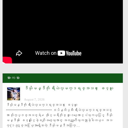
အားကစား
ဒီယိုမန္ဒီကို ရီးယဲလ္မက္ဒရစ္အသင္း ေခၚယူ
August 7, 2026
ဒီယိုမန္ဒီကို ရီးယဲလ္မက္ဒရစ္အသင္း ေခၚယူ 
======================= စပိန္ထိပ္သီး ရီးယဲလ္မက္ဒရစ္အသင္း
ဟာ လိုက္ပ္ဇစ္အသင္းရဲ႕ အိုင္ဗရီကိုစ္ လူငယ္ေတာင္ပံၾကယ္ပြင့္ ဒီယို
မန္ဒီကို ေခၚယူႏိုင္ခဲ့ၿပီျဖစ္ေၾကာင္း အတည္ျပဳေၾကညာခဲ့ပါတယ္။ အသ
က္ (၁၉)ႏွစ္အ႐ြယ္သာရွိေသးတဲ့ ဒီယိုမန္ဒီအတြက္ …