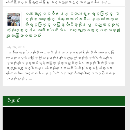
ဖဴေက်းရြာအုပ္စု ရြာရွည္ေက်းရြာမွ ေမာင္စည္သူေအာင္ႏွင့္ သာစည္ၿမိဳ႕နယ္ …
မဟာေအာင္ေျမၿမိဳ႕နယ္ မဟာအေရွ႕ရပ္ကြက္မွ ေမာ
င္စုိင္းထက္ေက်ာ္ႏွင့္ ခ်မ္းေအးသာစံၿမိဳ႕နယ္ ကံေကာက္ႀ
ကီးရပ္ကြက္မွ မယြန္းမီမီေဇာ္တုိ႔မွ ျပည္ေထာင္စုၾ
ကံ့ခုိင္ေရးႏွင့္ဖြံ႕ၿဖိဳးေရးပါတီသုိ႔ ဝင္ေရာက္ျခင္းႏွင့္ပတ္သက္၍ ​ေျ
ပာျကားသြား​ေသာစကားသံမ်ား
July 26, 2018
  အမ်ဳိးသားေရးမူဝါဒကိုဦးတည္ၿပီး ဒို႔တာဝန္အေရးသံုးပါးကို ဦးထိပ္ထားေဆာင္ရြ
က္ေနတာျဖစ္တဲ့အတြက္ ကြၽန္ေတာ္တို႔လိုျပည္သူေတြ အားကိုးထိုက္တဲ့ပါတီႀကီးျဖ
စ္တာကို သိျမင္ၾကားသိရတဲ့အတြက္ ယံုၾကည္စိတ္နဲ႔ အခုလို ပါတီကိုဝင္ေ
ရာက္လာျခင္းျဖစ္ပါတယ္​။ မႏၲေလးတိုင္းေဒသႀကီး ပါတီ႐ံုးခန္းမ၌က်င္းပေသာ 
မႏၲေလးၿမိဳ႕ေပၚေလးၿမိဳ႕နယ္ ပါတီဝင္အဆုိျပဳလႊာစုေပါင္းေပးအပ္ပြဲအခမ္း
အနားကုိ ဇူလိုင္ …
သီချင်း