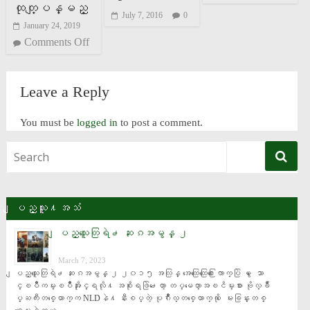
ထုတ္ျပန္မည္
July 7, 2016
0
January 24, 2019
Comments Off
Leave a Reply
You must be
logged in
to post a comment.
ျပည္သူ႔အသံ
ျပည္သူေတြရဲ႕ ဆႏၵအမွန္ ၂
March 7, 2023
ျပည္သူေတြရဲ႕ ဆႏၵအမွန္ ၂ ၂၀၁၅ အလြန္ အေထြေထြေ႐ြးေကာက္ပြဲ မွ ေသာ
င္ၿပိဳကမ္းၿပိဳအႏိုင္ရလို႔ အစိုးရဖြဲ႕ေတာ့ တပ္မေတာ္အၿငိမ္းစား ဗိုလ္ခ်ဳ
ပ္ႀကီးတစ္ေယာက္က NLDနဲ႔ နီးစပ္တဲ့ ပုဂၢိဳလ္တစ္ေယာက္ကို ေမးခြန္းတစ္