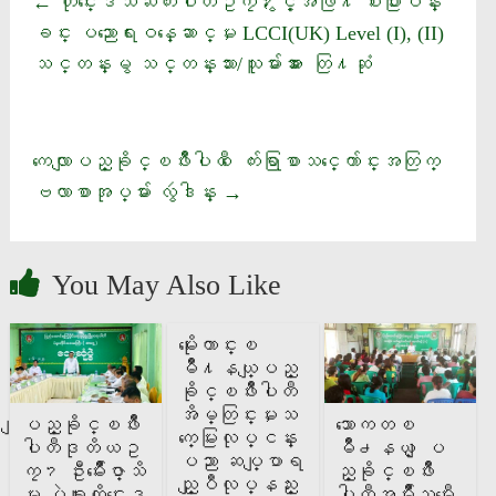
တိုင္းေဒသႀကီးပါတီဥကၠ႒ႏွင့္အဖြဲ႔ စီးပြားပန္း
←
ခင္း ပညာေရးဝန္ေဆာင္မႈ LCCI(UK) Level (I), (II)
သင္တန္းမွ သင္တန္းသား/သူမ်ားအား ေတြ႔ဆံု
ကေလာျပည္ခိုင္ၿဖိဳးပါတီ ေက်းရြာစာသင္ေက်ာင္းအတြက္
ဗလာစာအုပ္မ်ား လွဴဒါန္း
→
You May Also Like
မိုးေကာင္းၿ
မိဳ႔နယ္ျပည္
ခိုင္ၿဖိဳးပါတီ
အိမ္တြင္းမႈသ
ျပည္ခိုင္ၿဖိဳး
သာေကတၿ
က္ေမြးလုပ္ငန္း
ပါတီဒုတိယဥ
မိဳ႕နယ္ ျပ
ပညာ ဆပ္ျပာရ
ကၠ႒ ဦးမ်ိဳးေဇာ္သိ
ည္ခိုင္ၿဖိဳး
ည္ျပဳလုပ္နည္း
မ္း ပဲခူးတိုင္းေဒ
ပါတီအမ်ဳိးသမီးေ