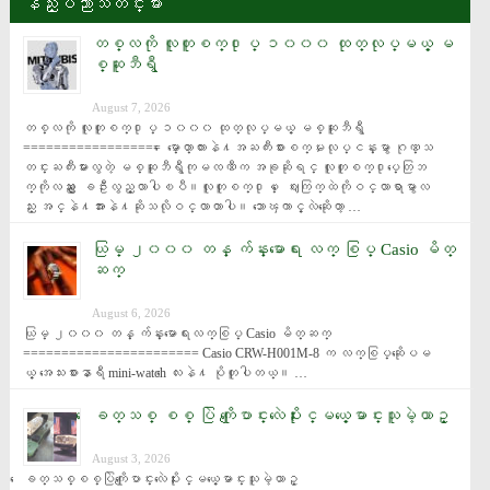
နည္းပညာသတင္းမ်ား
တစ္လကို လူတူစက္႐ုပ္ ၁၀၀၀ ထုတ္လုပ္မယ့္ မ
စ္ဆူဘီရွီ
August 7, 2026
တစ္လကို လူတူစက္႐ုပ္ ၁၀၀၀ ထုတ္လုပ္မယ့္ မစ္ဆူဘီရွီ 
================== ေမာ္ေတာ္ကားနဲ႔အႀကီးစားစက္မႈလုပ္ငန္းမွာ ဂုဏ္သ
တင္းႀကီးမားလွတဲ့ မစ္ဆူဘီရွီကုမၸဏီက အခုဆိုရင္ လူတူစက္႐ုပ္ေတြဘ
က္ကိုလည္း ေျခဦးလွည့္လာပါၿပီ။လူတူစက္႐ုပ္ ေဈးကြက္ထဲကိုဝင္လာရာမွာလ
ည္း အင္နဲ႔အားနဲ႔ဆိုသလိုဝင္လာတာပါ။ ဘာေၾကာင့္လဲဆိုေတာ့ …
ယြမ္ ၂၀၀၀ တန္ က်န္းမာေရး လက္ စြပ္ Casio မိတ္
ဆက္
August 6, 2026
ယြမ္ ၂၀၀၀ တန္ က်န္းမာေရးလက္စြပ္ Casio မိတ္ဆက္ 
======================= Casio CRW-H001M-8 က လက္စြပ္ဆိုေပမ
ယ့္ အေသးစားနာရီ mini-watch ေလးနဲ႔ ပိုတူပါတယ္။ …
ေခတ္သစ္ စစ္ ပြဲ ကိုေျပာင္းလဲေပးႏိုင္မယ့္ေမာင္းသူမဲ့ယာဥ္
August 3, 2026
ေခတ္သစ္စစ္ပြဲကိုေျပာင္းလဲေပးႏိုင္မယ့္ေမာင္းသူမဲ့ယာဥ္ 