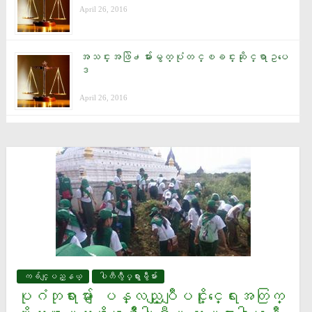
April 26, 2016
အသင္းအဖြဲ႕မ်ားမွတ္ပုံတင္ၿခင္းဆိုင္ရာဥပေ
ဒ
April 26, 2016
ကခ်င္ျပည္နယ္
ပါတီလွဳပ္ရွားမွဳမ်ား
ပုဂံဘုရားမ်ား ျပန္လည္ျပဳျပင္ႏိုင္ေရးအတြက္