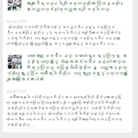
အားထားျပဳရမယ္႕ပါတီျဖစ္တယ္ဆိုတာ ကြၽန္မတို႔
နားလည္လက္ခံယုံၾကည္လာၿပီျဖစ္ပါတယ္
July 26, 2018
  မႏၲေလးတိုင္းေဒသႀကီး မိတီၴလာခ႐ိုင္ သာစည္ၿမိဳ႕နယ္ႏွင့္ ဝမ္းတြင္းၿ
မိဳ႕နယ္မ်ားတြင္ ဇူလိုင္ ၂၅ ရက္က ပါတီဝင္အဆိုျပဳလႊာေပးအပ္ပြဲမ်ားက်င္း
ပခဲ့ရာ ပါတီသို႔ဝင္ေရာက္ျခင္းႏွင့္ပတ္သက္၍ ဝမ္းတြင္းၿမိဳ႕နယ္ ဘုရားျ
ဖဴေက်းရြာအုပ္စု ရြာရွည္ေက်းရြာမွ ေမာင္စည္သူေအာင္ႏွင့္ သာစည္ၿမိဳ႕နယ္ …
မဟာေအာင္ေျမၿမိဳ႕နယ္ မဟာအေရွ႕ရပ္ကြက္မွ ေမာ
င္စုိင္းထက္ေက်ာ္ႏွင့္ ခ်မ္းေအးသာစံၿမိဳ႕နယ္ ကံေကာက္ႀ
ကီးရပ္ကြက္မွ မယြန္းမီမီေဇာ္တုိ႔မွ ျပည္ေထာင္စုၾ
ကံ့ခုိင္ေရးႏွင့္ဖြံ႕ၿဖိဳးေရးပါတီသုိ႔ ဝင္ေရာက္ျခင္းႏွင့္ပတ္သက္၍ ​ေျ
ပာျကားသြား​ေသာစကားသံမ်ား
July 26, 2018
  အမ်ဳိးသားေရးမူဝါဒကိုဦးတည္ၿပီး ဒို႔တာဝန္အေရးသံုးပါးကို ဦးထိပ္ထားေဆာင္ရြ
က္ေနတာျဖစ္တဲ့အတြက္ ကြၽန္ေတာ္တို႔လိုျပည္သူေတြ အားကိုးထိုက္တဲ့ပါတီႀကီးျဖ
စ္တာကို သိျမင္ၾကားသိရတဲ့အတြက္ ယံုၾကည္စိတ္နဲ႔ အခုလို ပါတီကိုဝင္ေ
ရာက္လာျခင္းျဖစ္ပါတယ္​။ မႏၲေလးတိုင္းေဒသႀကီး ပါတီ႐ံုးခန္းမ၌က်င္းပေသာ 
မႏၲေလးၿမိဳ႕ေပၚေလးၿမိဳ႕နယ္ ပါတီဝင္အဆုိျပဳလႊာစုေပါင္းေပးအပ္ပြဲအခမ္း
အနားကုိ ဇူလိုင္ …