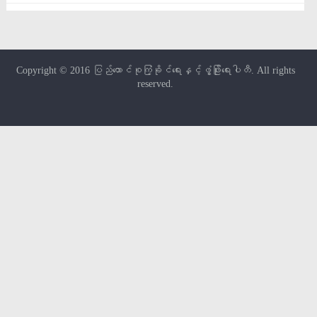
Copyright © 2016
ပြည်ထောင်စုကြံ့ခိုင်ရေးနှင့်ဖွံ့ဖြိုးရေးပါတီ
. All rights
reserved.