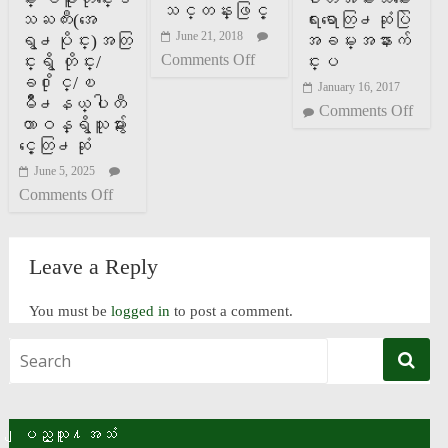
သင္တန္းဖြင့္
သႀကီး(အေ
ရးရာေတြ႕ဆံုပြဲ
June 21, 2018
ရွ႕ပိုင္း)အတြ
အခမ္းအနားက်
Comments Off
င္းရွိ တိုင္း/
င္းပ
ခ႐ိုင္/ၿ
January 16, 2017
မိဳ႕နယ္ပါတီ
Comments Off
တာဝန္ရွိသူမ်ားႏွ
င့္ေတြ႕ဆုံ
June 5, 2025
Comments Off
Leave a Reply
You must be
logged in
to post a comment.
ျပည္သူ႔အသံ