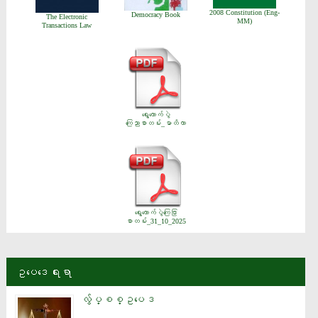
2008 Constitution (Eng-
Democracy Book
The Electronic
MM)
Transactions Law
ရွေးကောက်ပွဲ
ကြေညာစာတမ်း_မာတိကာ
ရွေးကောက်ပွဲကြေငြာ
စာတမ်း_31_10_2025
ဥပေဒေရးရာ
လွ်ပ္စစ္ဥပေဒ