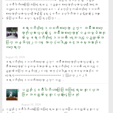
============================= ေပ်ာ္ဘြယ္ ၾသဂုတ္ ၉ ျပည္ခို
င္ၿဖိဳးပါတီအေထြေထြအတြင္းေရးမႉး၊ ျပည္သူ႔လႊတ္ေတာ္ကိုယ္စားလွယ္ဦးေသာင္းေအး
သည္ယေန႔ၾသဂုတ္လ (၉)ရက္ေန႔၊နံနက္ပိုင္းက မႏၲေလးတိုင္းေဒသႀကီး
လႊတ္ေတာ္ကိုယ္စားလွယ္ ဦးေအာင္ႏိုင္ၫြန္႔ႏွင့္ၿမိဳ႕နယ္ပါတီတာဝန္ရွိသူမ်ားႏွင့္အတူ 
ေပ်ာ္ဘြယ္ၿမိဳ႕နယ္၊ရွမ္းပြဲရပ္ကြက္၊ …
ဧရာဝတီတိုင္းေဒသႀကီးလႊတ္ေတာ္ ဥကၠ႒ အမ်ိဳးသားလႊတ္ေ
တာ္ကိုယ္စားလွယ္မ်ားႏွင့္ အမ်ိဳးသားလႊတ္ေတာ္႐ုံးဝန္ထမ္းမိသားစု
မ်ားမွ ဧရာဝတီတိုင္းေဒသႀကီး ေရေဘးသင့္ျပည္သူမ်ားအ
တြက္ ဆန္အိတ္(၂၀၀) ေထာက္ပံ့လႉဒါန္းျခင္းအခမ္းအနားသို႔
တက္ေရာက္
August 10, 2026
ဧရာဝတီတိုင္းေဒသႀကီးလႊတ္ေတာ္ ဥကၠ႒ အမ်ိဳးသားလႊတ္ေတာ္ကိုယ္စားလွယ္မ်ားႏွင့္ အ
မ်ိဳးသားလႊတ္ေတာ္႐ုံးဝန္ထမ္းမိသားစုမ်ားမွ ဧရာဝတီတိုင္းေဒသႀကီး ေရေဘးသင့္ျပ
ည္သူမ်ားအတြက္ ဆန္အိတ္(၂၀၀) ေထာက္ပံ့လႉဒါန္းျခင္းအခမ္းအနားသို႔ တ
က္ေရာက္ ========================== ၇ ဩဂုတ္ ၂၀၂၆ 
ဧရာဝတီတိုင္းေဒသႀကီးလႊတ္ေတာ္ ဥကၠ႒သည္ …
ျပည္ခိုင္ၿဖိဳးပါတီ အေထြေထြအတြင္းေရးမႉး လူငယ္အ
ဖြဲ႕အစည္းမ်ားမွ လူငယ္မ်ားႏွင့္ေတြ႕ဆုံ
August 10, 2026
ျပည္ခိုင္ၿဖိဳးပါတီ အေထြေထြအတြင္းေရးမႉး လူငယ္အဖြဲ႕အစည္းမ်ားမွ လူငယ္