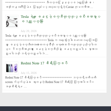
======================= အီလက္ထ႐ြန္နစ္ပစၥည္းေတြကို ေ႐ႊ၊ 
အဖိုးတန္သတၱဳေတြနဲ႔ မြမ္းမံျပင္ဆင္ေပးေလ့ရွိတဲ့ Caviar ကုမၸဏီဟာ …
Tesla ရဲ႕‌ေျခနင္းမဲ့စက္ဘီးထုတ္လုပ္ၿပီးခဏမွာပ
စၥည္းျပတ္သြား
July 20, 2026
Tesla ရဲ႕‌ေျခနင္းမဲ့စက္ဘီးထုတ္လုပ္ၿပီးခဏမွာပစၥည္းျပတ္သြား 
======================== Tesla က လမ္းေလွ်ာက္ခါစ ကေလးငယ္ေတြအတြ
က္ ေျခနင္းမဲ့စက္ဘီးအေသးစားေလးတစ္မ်ိဳးကို မၾကာေသးမီကထုတ္လုပ္လိုက္ပါတ
ယ္။ ဒီစက္ဘီးဟာ တျခား ေျခနင္းမဲ့စက္ဘီးလိုပဲ ေျခနင္းလည္းမပါ၊ ေမာ္တာလ
ည္းမပါသလို ဘရိတ္လည္းမပါဘဲ …
Redmi Note 17 စီးရီးထြက္ၿပီ
July 15, 2026
Redmi Note 17 စီးရီးထြက္ၿပီ ================= ဘက္ထရီႀကီးႀကီး 
screen က်ယ္က်ယ္နဲ႔ ေဈးတန္တဲ့ Redmi Note 17 စီးရီးေတြ ထြက္လာပါၿပီ။ 
အခုစီးရီးရဲ႕ …