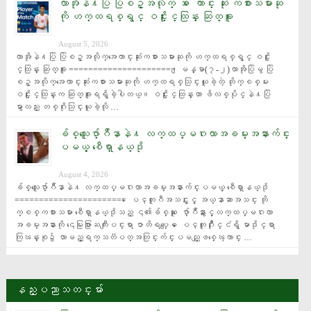
လာအိုနဲ႔ပြဲ ပြဲစဥ္အလိုက္ အ ေကာင္း ဆုံး ကစားသမားဆု
ကို ဟက္ထရစ္ရွင္ ဝင္းႏိုင္ထြန္း ဆြတ္ခူး
August 5, 2026
လာအိုနဲ႔ပြဲ ပြဲစဥ္အလိုက္အေကာင္းဆုံးကစားသမားဆုကို ဟက္ထရစ္ရွင္ ဝင္းႏို
င္ထြန္း ဆြတ္ခူး ====================== ျမန္မာ(၇-၂)လာအိုပြဲမွ ပြဲ
စဥ္အလိုက္အေကာင္းဆုံးကစားသမားဆုကို ဟက္ထရစ္သြင္းယူခဲ့တဲ့ တိုက္စစ္မႉး 
ဝင္းႏိုင္ထြန္းက ဆြတ္ခူးရရွိခဲ့ပါတယ္။ ဝင္းႏိုင္ထြန္းဟာ ဖိလစ္ပိုင္နဲ႔ပြဲ
မွာလည္း တစ္ဂိုးသြင္းယူခဲ့လို …
ခ်စ္သူေဂ်ာ္ဂ်ီနာနဲ႔ လက္ထပ္မဂၤလာအခမ္းအနားက်င္း
ပမယ့္ စီေရာ္နယ္ဒို
August 4, 2026
ခ်စ္သူေဂ်ာ္ဂ်ီနာနဲ႔ လက္ထပ္မဂၤလာအခမ္းအနားက်င္းပမယ့္ စီေရာ္နယ္ဒို 
======================= ေပၚတူဂီအသင္းႏွင့္ အယ္နာဆာအသင္း တို
က္စစ္ကစားသမား စီေရာ္နယ္ဒိုသည္ ၎၏ခ်စ္သူ ေဂ်ာ္ဂ်ီနာႏွင့္လက္ထပ္မဂၤလာ
အခမ္းအနားကို ၎ေမြးဖြားႀကီးျပင္းရာ ဇာတိရပ္ေျမ ေပၚတူဂီႏိုင္ငံရွိ မာဒိုင္ရာ
ကြၽန္းစု၌ လာမည့္ရက္သတၱပတ္အတြင္းက်င္းပမည္ျဖစ္ေၾကာင္း …
နည္းပညာသတင္းမ်ား