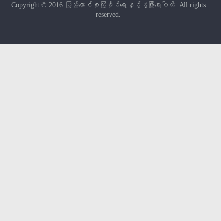
Copyright © 2016
ပြည်ထောင်စုကြံ့ခိုင်ရေးနှင့်ဖွံ့ဖြိုးရေးပါတီ
. All rights
reserved.