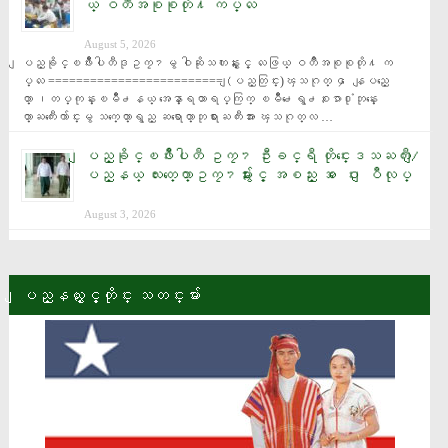
ယ္ ဝတၳဳအစုစုတို႔ ကပ္လႉ
August 5, 2026
ျပည္ခိုင္ၿဖိဳးပါတီဒုဥကၠ႒မွ ဝါဆိုသကၤန္းႏွင့္ လႉဖြယ္ ဝတၳဳအစုစုတို႔ က
ပ္လႉ ========================= (ျပည္တြင္း)ၾသဂုတ္ ၄ ေနျပည္ေ
တာ္ ၊တပ္ကုန္းၿမိဳ႕နယ္ အေနာ္ရထာရပ္ကြက္ ၿမိဳ႕ေရွ႕စႏၵာ႐ုံဘုန္းေ
တာ္ႀကီးေက်ာင္းမွ သက္ေတာ္ရွည္ ဆရာေတာ္ဘုရားႀကီးအား ၾသဂုတ္လ …
ျပည္ခိုင္ၿဖိဳးပါတီ ဥကၠ႒ ဦးခင္ရီ တိုင္းေဒသႀကီး/ျ
ပည္နယ္ လႊတ္ေတာ္ဥကၠ႒မ်ားႏွင့္ အစည္း အ ေဝး ျပဳလုပ္
August 3, 2026
ျပည္နယ္ႏွင့္တိုင္း သတင္းမ်ား