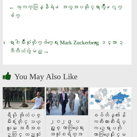
ၾကက္သြန္နီရဲ႕ အလွအပဆုိင္ရာလွ်ိဳ႕၀ွက္
←
ခ်က္
ေရာဂါမ်ိဳးစံုတုိက္ဖ်က္ေရး Mark Zuckerberg ေဒၚလာ ၃
ဘီလီယံလွဴမည္
→
You May Also Like
ရီယို အိုလံပစ္
ၿဗိတိန္၏န်ဴ
၂ဝ၂ဝ ျပ
မီး႐ွဴးတိုင္ သယ္
ကလီးယားထီးရိပ္
ည့္ႏွစ္ ကာကြယ္ေရး
ယူမႈ အစီအစ
က ဥေရာပကို
အသံုးစရိတ္အ
ဉ္တြင္ ထည့္သံုး
ကာကြယ္ေပးႏိုင္မ