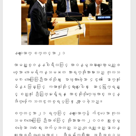
နယူးေယာက္ စက္တင္ဘာ ၂၁
လာမည့္ႏွစ္ဇန္နဝါရီလတြင္ တာဝန္မွအနားယူေတာ့မည္ျဖ
စ္ေသာ အေမရိကန္သမၼတ ဘားရက္အုိဘားမားသည္ ကုလသ
မဂၢ အေထြေထြညီလာခံသို႔ ေျပာၾကားခဲ့ေသာ ၄င္း၏ ေနာက္ဆံုး
မိန္႔ခြန္းတြင္ ကၻာလံုးဆုိင္ရာပူးေပါင္း ေဆာင္ရြက္ရန္ႏွ
င့္ စည္းလံုး ညီညြတ္မႈရွိရန္ ေတာင္းဆိုလုိက္ေၾကာင္း အင္န္
အိတ္ခ်္ေက သတင္းတစ္ရပ္တြင္ ေဖာ္ျပခဲ့သည္။
စက္တင္ဘာ ၂၁ ရက္တြင္ နယူးေယာက္၌ က်င္းပေသာ ကုလ
သမဂၢအေထြေထြ ညီလာခံတြင္ အိုဘားမားက ၂ဝဝ၈ ခုႏွစ္မွ
စခဲ့ေသာ ဘ႑ာေရး အက်ပ္အတည္း သည္ တျဖည္းျဖည္း နာလန္
ထူလာၿပီျဖစ္ေၾကာင္း၊ အီရန္ႏ်ဴကလီးယား အစီအစဥ္သ