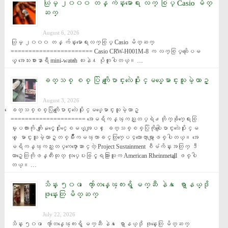
ယြမ္ ၂၀၀၀ တန္ က်န္းမာေရး လက္ စြပ္ Casio မိတ္
ဆက္
August 6, 2026
ယြမ္ ၂၀၀၀ တန္ က်န္းမာေရးလက္စြပ္ Casio မိတ္ဆက္ 
======================= Casio CRW-H001M-8 က လက္စြပ္ဆိုေပမ
ယ့္ အေသးစားနာရီ mini-watch ေလးနဲ႔ ပိုတူပါတယ္။ …
ေခတ္သစ္ စစ္ ပြဲ ကိုေျပာင္းလဲေပးႏိုင္မယ့္ေမာင္းသူမဲ့ယာဥ္
August 3, 2026
ေခတ္သစ္စစ္ပြဲကိုေျပာင္းလဲေပးႏိုင္မယ့္ေမာင္းသူမဲ့ယာဥ္ 
===================== အေမရိကန္ၾကည္းတပ္ရဲ႕တိုက္ခိုက္ေရးစြ
မ္းပကားကို တိုးျမႇင့္ေပးႏိုင္ေစမယ့္အျပင္ ေခတ္သစ္စစ္ပြဲကိုပါေျပာင္းလဲေပးႏိုင္မ
ယ့္ ေမာင္းသူမဲ့ယာဥ္တစ္မ်ိဳးကမၾကာခင္ထြက္ေပၚလာေတာ့မွာျဖစ္ပါတယ္။ အေ
မရိကန္ၾကည္းတပ္ကေဖာ္ေဆာင္တဲ့ Project Sustainment စီမံကိန္းအတြက္ ဒီ
ယာဥ္ေတြကိုဖန္တီးထုတ္ လုပ္ေပးခြင့္ရသြားသူက American Rheinmetall ျဖစ္ပါ
တယ္။ …
သိန္း ၅၀၀ ေက်ာ္တန္ေၾကးရွိ မက္ဆီ နဲ႔ ေရာ္နယ္ဒို
ဖုန္းေတြ မိတ္ဆက္
July 22, 2026
သိန္း ၅၀၀ ေက်ာ္တန္ေၾကးရွိ မက္ဆီ နဲ႔ ေရာ္နယ္ဒို ဖုန္းေတြ မိတ္ဆက္ 