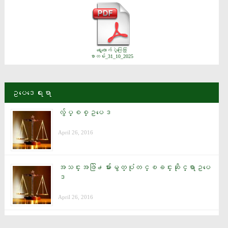
ရွေးကောက်ပွဲကြေငြာ
စာတမ်း_31_10_2025
ဥပေဒေရးရာ
လွ်ပ္စစ္ဥပေဒ
April 26, 2016
အသင္းအဖြဲ႕မ်ားမွတ္ပုံတင္ၿခင္းဆိုင္ရာဥပေ
ဒ
April 26, 2016