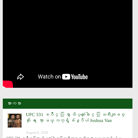
အားကစား
UFC 331 ၿပိဳင္ ပြဲ မွာ ထိပ္ဆုံးေခါင္ ပြဲ ႀကီးအျဖစ္
ထိုး ရ ေတာ့ မယ့္ လက္ရွိ ခ်န္ပီယံ ‌Joshua Van
August 6, 2026