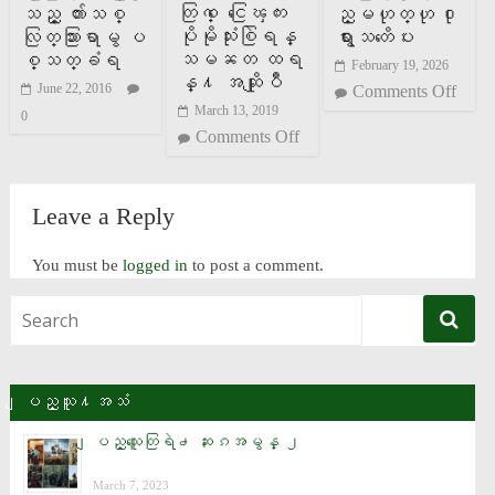
တြက္ ေငြေၾကး
သည့္ က်ားသစ္
ည္မဟုတ္ဟု ႐ု
ပုိမုိသံုးစြဲရန္
လြတ္သြားရာမွ ပ
ရွားသတိေပး
သမၼတ ထရ
စ္သတ္ခံရ
February 19, 2026
န္႔ အဆုိျပဳ
June 22, 2016
Comments Off
March 13, 2019
0
Comments Off
Leave a Reply
You must be
logged in
to post a comment.
ျပည္သူ႔အသံ
ျပည္သူေတြရဲ႕ ဆႏၵအမွန္ ၂
March 7, 2023