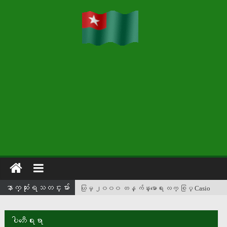
ေနာက္ဆံုးရသတင္းမ်ား
ယြမ္ ၂၀၀၀ တန္ က်န္းမာေရး လက္ စြပ္ Casio
မိတ္ဆက္
ႏိုင္ငံေတာ္သမၼတ ထိုင္းႏိုင္ငံသို႔ ေရာက္ရွိ
ပါတီေရးရာ