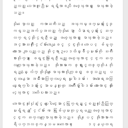
ည္လည္း သေဘာတူညီမႈ ရရွိလာၿပီျဖစ္ေၾကာင္း ေျပာၾကားခဲ့
သည္။
သို႔ေသာ္လည္း ကၻာႀကီးသည္ အၾကမ္းဖက္မႈမ်ားႏွင့္ဒု
ကၡသည္အက်ပ္အတည္း ကဲ့သုိ႔ေသာ ျပႆနာရပ္မ်ားႏွင့္ ဆက္
လက္ ရင္ဆိုင္ရဦးမည္ ျဖစ္ေၾကာင္း ေျပာၾကားခဲ့သည္။
အင္အားႀကီးႏိုင္ငံမ်ားအေနျဖင့္ ၄င္းတို႔အေပၚ ခ်မွတ္
ထားေသာ အျပည္ျပည္ ဆုိင္ရာဥပေဒထိန္းခ်ဳပ္မႈမ်ားကို ႀကိဳး
စားလိုက္နာ ေျဖရွင္းသြားရဦးမည္ျဖစ္ေၾကာင္း ၄င္းက ဆက္
လက္ေျပာၾကားခဲ့သည္။ အိုဘားမားက ႐ုရွားႏွင့္တ႐ုတ္တုိ႔ကို
ရည္òန္း လ်က္ ထုိသို႔ေျပာၾကားလိုက္ျခင္း ျဖစ္သည္။ ျပ
င္းထန္ေသာ အမ်ဳိးသားလြတ္လပ္ေရး မူဝါဒမ်ား၊ ဘာသာေရးအစြ
န္းေရာက္ဝါဒမ်ားႏွင့္ သာမန္လူထု အက်ဳိးေမွ်ာ္ဝါဒမ်ား အားေကာင္း လာႏို
င္ေၾကာင္း သတိေပးထားသည္။
အေကာင္းဆံုးပံုစံႏွင့္ ပူးေပါင္းေဆာင္ရြက္ရန္ႏွင့္စည္းလံုးညီညြတ္
မႈရွိရန္ ႏိုင္ငံမ်ား က ေရြးခ်ယ္မႈလုပ္ရမည္ျဖစ္ေၾကာင္း
၄င္းက ဆက္လက္ေျပာၾကားခဲ့သည္။ ထို႔ျပင္ အုိဘားမားက
ရီပက္ဘလစ္ကန္သမၼတေလာင္း ေဒၚနယ္ထရ