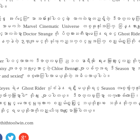
ာပါ။
ြႏွင့္ ေအးဂ်င့္ေတြ” သာ အမ်ားဆံုးပါဝင္တဲ့ ေလာကထဲမွာတည္ရွိတဲ့ ဒီဇာတ္လမ္းတ
 သာမကဘဲ Marvel Cinematic Universe တစ္ခုလံုးအတြက္ စြန္႔စားမ
င္ဘာလထဲမွာ Doctor Strange ကုိ ပိတ္ကားႀကီးမွာမေတြ႔ရခင္ Ghost Ri
ျခားနက္နဲတဲ့ ဉာဏ္အျမင္ကို ယံုၾကည္သက္ဝင္မွုအတြက္ စည္းမ်ဥ္းေတြကို ခင္း
er ပါဝင္လာတာက ဒီဇာတ္လမ္းတြဲ ည ၁၀ နာရီကို ေရႊ႕သြားတာႏွင့္လည္း တိုက
sy အျဖစ္သရုပ္ေဆာင္တဲ့ Chloe Bennet ေျပာျပခ်က္အရ ဒီ Season မ
er and sexier” ျဖစ္တာေတြပါလာမယ္ဆိုတဲ့ အဓိပၸာယ္ပါပဲ။
eyes ရဲ႕ Ghost Rider ပံုစံနဲ႔ ရင္ႏွီးမယ္ဆိုရင္ Season တစ္ေလွ်ာက္လံု
ာက္ေလ်ာက္သြားမွာပါ” လို႔ ေျပာျပပါတယ္။ ဒီဇာတ္လမ္းတြဲမွာ လက္စားေခ်တာေ
ာင္းမွုႏွင့္ မေကာင္းမွုၾကားက စည္းမ်ဥ္းေတြႏွင့္ ဘယ္လိုလူက ေသဖို႔ထိုက္တန
င္ဆိုင္ ရမယ္ဆိုတာကိုလည္း သိေၾကာင္းေျပာသြားပါတယ္။
.thithtoolwin.com