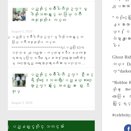
င္ျပထားတ
ျပည္ခိုင္ၿဖိဳးပါတီဒုဥကၠ႒မွ
ဝါဆိုသကၤန္းႏွင့္ လႉ ဖြယ္ ဝတၳဳ
“စပိုင္ေတ
အစုစုတို႔ ကပ္လႉ
န္႔စားတာ
ယ္။ ႏိုဝ
August 5, 2026
ျပည္ခိုင္ၿဖိဳးပါတီဒုဥကၠ႒မွ ဝါဆိုသကၤန္းႏွင့္ လႉ
ထဲမွာ ထူး
ဖြယ္ ဝတၳဳအစုစုတို႔ ကပ္လႉ 
ပါ။
========================= (ျပည္တြင္း)ၾ
သဂုတ္ ၄ ေနျပည္ေတာ္ ၊တပ္ကုန္းၿမိဳ႕နယ္ အေနာ္
Ghost Rid
ရထာရပ္ကြက္ ၿမိဳ႕ေရွ႕စႏၵာ႐ုံဘုန္းေတာ္ႀကီးေက်ာင္း
မွ သက္ေတာ္ရွည္ ဆရာေတာ္ဘုရားႀကီးအား ၾသဂုတ္လ …
တယ္။ Dai
က္ “dark
ျပည္ခိုင္ၿဖိဳးပါတီ ဥကၠ႒ ဦးခင္
ရီ တိုင္းေဒသႀကီး/ျပည္နယ္ လႊတ္ေ
“Robbie R
တာ္ဥကၠ႒မ်ားႏွင့္ အစည္း အ ေဝး ျပဳ
တုိင္း ေတ
လုပ္
တာေတြ၊ ေက
August 3, 2026
တြႏွင့္ ရ
#celebrity
ျပည္နယ္ႏွင့္တိုင္း သတင္းမ်ား