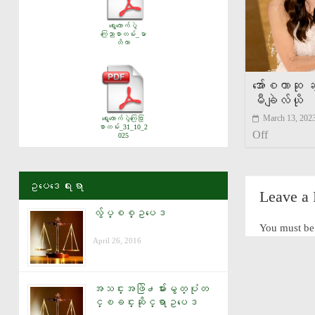
ရွေးကောက်ပွဲ
ကြေညာစာတမ်း_မာ
တိကာ
အော်စကာဆု ဆွ
မီချဲလ်ယို
March 13, 202
ရွေးကောက်ပွဲကြေငြာ
စာတမ်း_31_10_2
Off
025
ဥပေဒေရးရာ
Leave a
လွ်ပ္စစ္ဥပေဒ
You must b
April 26, 2016
အသင္းအဖြဲ႕မ်ားမွတ္ပုံတ
င္ၿခင္းဆိုင္ရာဥပေဒ