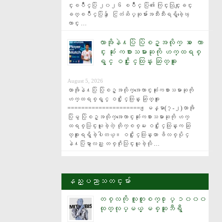
င္းၿပိဳင္ပြဲ ၂၀၂၆ ၿပိဳင္ ပြဲ၏ ကြင္းသြင္းျခင္း
ခတ္ၿပိဳင္ပြဲ၌ ေငြတံဆိပ္ဆုမ်ားအသီးသီးရရွိခဲ့ေၾ
ကာင္း …
လာအိုနဲ႔ပြဲ ပြဲစဥ္အလိုက္ အ ေကာ
င္း ဆုံး ကစားသမားဆုကို ဟက္ထရစ္
ရွင္ ဝင္းႏိုင္ထြန္း ဆြတ္ခူး
August 5, 2026
လာအိုနဲ႔ပြဲ ပြဲစဥ္အလိုက္အေကာင္းဆုံးကစားသမားဆုကို 
ဟက္ထရစ္ရွင္ ဝင္းႏိုင္ထြန္း ဆြတ္ခူး 
====================== ျမန္မာ(၇-၂)လာအို
ပြဲမွ ပြဲစဥ္အလိုက္အေကာင္းဆုံးကစားသမားဆုကို ဟက္
ထရစ္သြင္းယူခဲ့တဲ့ တိုက္စစ္မႉး ဝင္းႏိုင္ထြန္းက ဆြ
တ္ခူးရရွိခဲ့ပါတယ္။ ဝင္းႏိုင္ထြန္းဟာ ဖိလစ္ပိုင္
နဲ႔ပြဲမွာလည္း တစ္ဂိုးသြင္းယူခဲ့လို …
နည္းပညာသတင္းမ်ား
တစ္လကို လူတူစက္႐ုပ္ ၁၀၀၀
ထုတ္လုပ္မယ့္ မစ္ဆူဘီရွီ