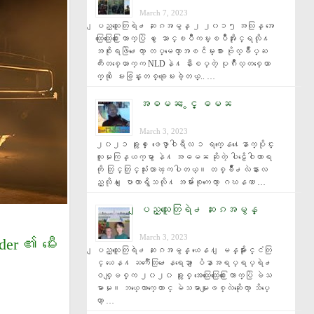
March 7, 2023
ျပည္သူေတြရဲ႕ ဆႏၵအမွန္ ၂ ၂၀၁၅ အလြန္ အေ
ထြေထြေ႐ြးေကာက္ပြဲ မွ ေသာင္ၿပိဳကမ္းၿပိဳအႏိုင္ရလို႔ 
အစိုးရဖြဲ႕ေတာ့ တပ္မေတာ္အၿငိမ္းစား ဗိုလ္ခ်ဳပ္ႀ
ကီးတစ္ေယာက္က NLDနဲ႔ နီးစပ္တဲ့ ပုဂၢိဳလ္တစ္ေယာ
က္ကို ေမးခြန္းတစ္ခုေမးခဲ့တယ္.. …
အဓမၼ ႏွင့္ ဓမၼ
March 3, 2023
၂၀၂၁ ခုႏွစ္ ေဖေဖာ္ဝါရီလ ၁ ရက္ေန႔ေနာက္ပိုင္း 
လူမႈကြန္ယက္မွာ နဲ႔ အဓမၼ ဆိုတဲ့ ပါဠိေဝါဟာရ
ကို တြင္တြင္သုံးလာၾကပါတယ္။ တစ္ခ်ိဳ႕လဲနားလ
ည္လို႔ ေျပာတာရွိသလို႔ အမ်ားစုကေတာ့ ဂဃနဏ …
ျပည္သူေတြရဲ႕ ဆႏၵအမွန္
March 3, 2023
er ၏ မီးေ
ျပည္သူေတြရဲ႕ ဆႏၵအမွန္ ယေန႔ ျမန္မာႏိုင္ငံတြ
င္ ယေန႔ ႀကဳံေတြ႕ေနရေသာ ျပႆနာအရပ္ရပ္ရဲ႕ 
ဇစ္ျမစ္က ၂၀၂၀ ခုႏွစ္ အေထြေထြေ႐ြးေကာက္ပြဲ မဲသ
မာမႈ။ ဘယ္ေလာက္ေတာင္ မဲသမာမႈျဖစ္လဲဆိုေတာ့ သိပ္ေ
တာ့ …