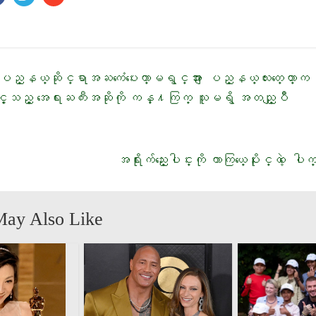
ျပည္နယ္ဆုိင္ရာအႀကံေပးေကာ္မရွင္အား ျပည္နယ္လႊတ္ေတာ္
့္သည့္ အေရးႀကီးအဆုိကို ကန္႔ကြက္ သူမရွိ အတည္ျပဳ
အရိုးက်ည္းေပါင္းကို ကာကြယ္ေပးႏိုင္တဲ့ ေပါ
May Also Like