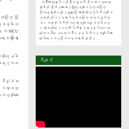
  အမ်ဳိးသားေရးမူဝါဒကိုဦးတည္ၿပီး ဒို႔တာဝန္အေရး
သံုးပါးကို ဦးထိပ္ထားေဆာင္ရြက္ေနတာျဖစ္တဲ့အတြက္ 
ကြၽန္ေတာ္တို႔လိုျပည္သူေတြ အားကိုးထိုက္တဲ့ပါတီႀကီးျဖ
ြဲအတြက္ စြ
စ္တာကို သိျမင္ၾကားသိရတဲ့အတြက္ ယံုၾကည္စိတ္
နဲ႔ အခုလို ပါတီကိုဝင္ေရာက္လာျခင္းျဖစ္ပါတယ္​
ွုျဖစ္ပါတ
။ မႏၲေလးတိုင္းေဒသႀကီး ပါတီ႐ံုးခန္းမ၌က်င္းပေသာ 
der က MCU
မႏၲေလးၿမိဳ႕ေပၚေလးၿမိဳ႕နယ္ ပါတီဝင္အဆုိျပဳလႊာ
ေပးသြားမွာ
စုေပါင္းေပးအပ္ပြဲအခမ္းအနားကုိ ဇူလိုင္ …
္ဆိုင္ေနပါ
သီချင်း
ွာ အရင္ကထ
း ဒီပံုစံအ
တြ၊ ဒဏ္ခတ္
္တယ္ဆိုတာေ