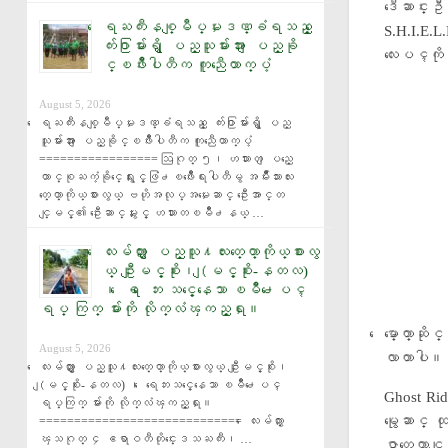
ဒီေဆာင္း
ေရႀကီးနစ္ျမဳပ္မႈဒဏ္ခံရသည့္ ေ
S.H.I.E.L
က်း႐ြာမ်ားရွိ ျပည္သူမ်ားအား ျပည္ခို
လးေပၚကို 
င္ၿဖိဳးပါတီက ကူညီေထာက္ပံ့
August 5, 2026
ေရႀကီးနစ္ျမဳပ္မႈဒဏ္ခံရသည့္ ေက်း႐ြာမ်ားရွိ ျပည္
သူမ်ားအား ျပည္ခိုင္ၿဖိဳးပါတီက ကူညီေထာက္ပံ့ 
================= ဩဂုတ္ ၅၊ ဟသၤာတ ျပည္ေ
ထာင္စုႀကံ့ခိုင္ေရးႏွင့္ဖြံ႕ၿဖိဳးေရးပါတီမွ အမ်ိဳးသားလႊ
တ္ေတာ္ကိုယ္စားလွယ္ ဗဟိုအလုပ္အမႈေဆာင္ ဦးေအာင္တ
င္ျမင့္၏ ဦးေဆာင္မႈႏွင့္ ဟသၤာတၿမိဳ႕နယ္ …
ေလးမ်က္ႏွာ ျပည္သူ႔လႊတ္ေတာ္ကိုယ္စားလွ
ယ္ ဦးျမင့္စိုး၊ (ျမင့္စိုး-နတလ)
၊ ေရ ေဘး သင့္ေနေသာ ၿမိဳ႕ေပၚ
ရပ္ ကြက္ မ်ားကို လိုက္လံၾကည့္ရႈ။
ေမာ္ေတာ္ဆ
August 5, 2026
လာတာပါ။ န
ေလးမ်က္ႏွာ ျပည္သူ႔လႊတ္ေတာ္ကိုယ္စားလွယ္ ဦးျမင့္စိုး၊ 
(ျမင့္စိုး-နတလ) ၊ ေရေဘးသင့္ေနေသာ ၿမိဳ႕ေပၚ 
Ghost Rid
ရပ္ကြက္ မ်ားကို လိုက္လံၾကည့္ရႈ။ 
မွုေဆာင္ 
============================= ေလးမ်က္ႏွာ 
ၾသဂုတ္ ၄ ဧရာဝတီတိုင္းေဒသႀကီး၊ …
ဇာတ္ေကာင