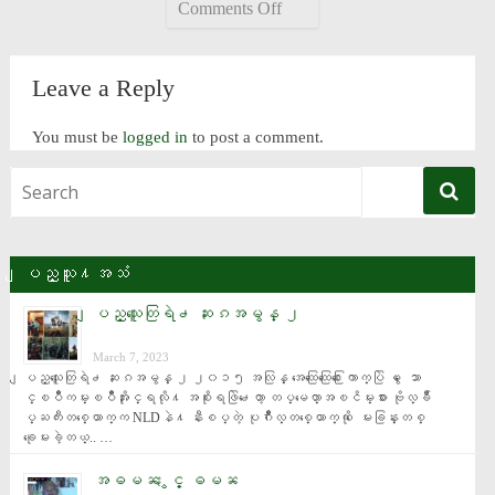
Comments Off
Leave a Reply
You must be
logged in
to post a comment.
ျပည္သူ႔အသံ
ျပည္သူေတြရဲ႕ ဆႏၵအမွန္ ၂
March 7, 2023
ျပည္သူေတြရဲ႕ ဆႏၵအမွန္ ၂ ၂၀၁၅ အလြန္ အေထြေထြေ႐ြးေကာက္ပြဲ မွ ေသာ
င္ၿပိဳကမ္းၿပိဳအႏိုင္ရလို႔ အစိုးရဖြဲ႕ေတာ့ တပ္မေတာ္အၿငိမ္းစား ဗိုလ္ခ်ဳ
ပ္ႀကီးတစ္ေယာက္က NLDနဲ႔ နီးစပ္တဲ့ ပုဂၢိဳလ္တစ္ေယာက္ကို ေမးခြန္းတစ္
ခုေမးခဲ့တယ္.. …
အဓမၼ ႏွင့္ ဓမၼ