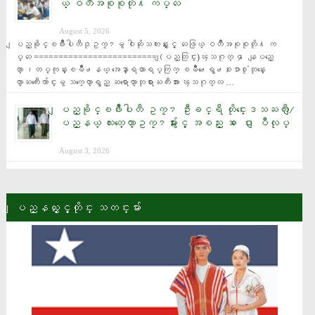
ယ္ ဝတၳဳအစုစုတို႔ ကပ္လႉ
August 5, 2026
ျပည္ခိုင္ၿဖိဳးပါတီဒုဥကၠ႒မွ ဝါဆိုသကၤန္းႏွင့္ လႉဖြယ္ ဝတၳဳအစုစုတို႔ က
ပ္လႉ ========================= (ျပည္တြင္း)ၾသဂုတ္ ၄ ေနျပည္ေ
တာ္ ၊တပ္ကုန္းၿမိဳ႕နယ္ အေနာ္ရထာရပ္ကြက္ ၿမိဳ႕ေရွ႕စႏၵာ႐ုံဘုန္းေ
တာ္ႀကီးေက်ာင္းမွ သက္ေတာ္ရွည္ ဆရာေတာ္ဘုရားႀကီးအား ၾသဂုတ္လ …
ျပည္ခိုင္ၿဖိဳးပါတီ ဥကၠ႒ ဦးခင္ရီ တိုင္းေဒသႀကီး/ျ
ပည္နယ္ လႊတ္ေတာ္ဥကၠ႒မ်ားႏွင့္ အစည္း အ ေဝး ျပဳလုပ္
August 3, 2026
ျပည္နယ္ႏွင့္တိုင္း သတင္းမ်ား