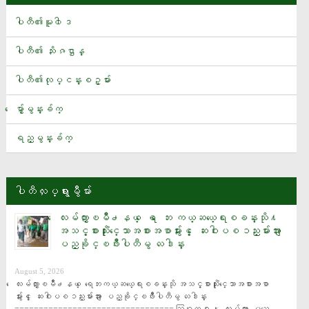
UFC 331 ၿပိဳင္ ပြဲ မွာ ထိပ္ဆုံးေခါင္ ပြဲ ႀကီးအျဖစ္ ထိုး ရ ေတာ့ မယ့္ လက္ရွိ
ပါတီ၏မူ၀ါဒ
ခ်န္ပီယံ ‌Joshua Van
ယြမ္ ၂၀၀၀ တန္ က်န္းမာေရး လက္ စြပ္ Casio မိတ္ဆက္
ပါတီ၏ သႏိၷဌာန္
ႏိုင္ငံေတာ္သမၼတ ထိုင္းႏိုင္ငံသို႔ ေရာက္ရွိ
ပါတီ၏လုပ္ငန္းစဥ္မ်ား
ေလ့က်င့္ေရး ဝတ္စုံ အ တြ က္ ေပါင္ သန္း ၂၀ တန္ စ ပြ န္ဆာ စာခ်ဳပ္ကို မ
န္ယူ ခ်ဳပ္ဆို
ေမွ်ာ္မွန္းခ်က္
ျမန္မာ့လက္ေ႐ြးစင္ အမ်ိဳးသားအသင္းႏွင့္ အမ်ိဳးသမီးအသင္းတို႔ ကြင္း သြင္း ျခ
ရည္မွန္းခ်က္
င္းခတ္ကစားနည္း၌ ေငြ တံဆိပ္ဆုမ်ားအသီးသီး ဆြတ္ခူး
ေလးမ်က္ႏွာၿမိဳ႕နယ္ ေရ ေဘး ကယ္ဆယ္ေရးစခန္းသို႔ အသင့္စားသုံးႏိုင္ေသာအစား
အစာမ်ားႏွင့္ ေဆးဝါးပစၥည္းမ်ားအား ျပည္ခိုင္ၿဖိဳးပါတီမွ လႉဒါန္း
ပါတီလႈပ္ရွားမွဳမ်ား
ေရႀကီးနစ္ျမဳပ္မႈဒဏ္ခံရသည့္ ေက်း႐ြာမ်ားရွိ ျပည္သူမ်ားအား ျပည္ခိုင္ၿဖိဳး
ေလးမ်က္ႏွာၿမိဳ႕နယ္ ေရ ေဘး ကယ္ဆယ္ေရးစခန္းသို႔
ပါတီက ကူညီေထာက္ပံ့
အသင့္စားသုံးႏိုင္ေသာအစားအစာမ်ားႏွင့္ ေဆးဝါးပစၥည္းမ်ားအား ျ
ဒီယိုမန္ဒီကို ရီးယဲလ္မက္ဒရစ္အသင္း ေခၚယူ
ပည္ခိုင္ၿဖိဳးပါတီမွ လႉဒါန္း
August 5, 2026
ေလးမ်က္ႏွာၿမိဳ႕နယ္ ေရေဘးကယ္ဆယ္ေရးစခန္းသို အသင့္စားသုံးႏိုင္ေသာအစားအစာ
မ်ားႏွင့္ ေဆးဝါးပစၥည္းမ်ားအား ျပည္ခိုင္ၿဖိဳးပါတီမွ လႉဒါန္း 