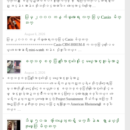
က္ကိုလည္း ေျခဦးလွည့္လာပါၿပီ။လူတူစက္႐ုပ္ ေဈးကြက္ထဲကိုဝင္လာရာမွာလ
ည္း အင္နဲ႔အားနဲ႔ဆိုသလိုဝင္လာတာပါ။ ဘာေၾကာင့္လဲဆိုေတာ့ …
ယြမ္ ၂၀၀၀ တန္ က်န္းမာေရး လက္ စြပ္ Casio မိတ္
ဆက္
August 6, 2026
ယြမ္ ၂၀၀၀ တန္ က်န္းမာေရးလက္စြပ္ Casio မိတ္ဆက္ 
======================= Casio CRW-H001M-8 က လက္စြပ္ဆိုေပမ
ယ့္ အေသးစားနာရီ mini-watch ေလးနဲ႔ ပိုတူပါတယ္။ …
ေခတ္သစ္ စစ္ ပြဲ ကိုေျပာင္းလဲေပးႏိုင္မယ့္ေမာင္းသူမဲ့ယာဥ္
August 3, 2026
ေခတ္သစ္စစ္ပြဲကိုေျပာင္းလဲေပးႏိုင္မယ့္ေမာင္းသူမဲ့ယာဥ္ 
===================== အေမရိကန္ၾကည္းတပ္ရဲ႕တိုက္ခိုက္ေရးစြ
မ္းပကားကို တိုးျမႇင့္ေပးႏိုင္ေစမယ့္အျပင္ ေခတ္သစ္စစ္ပြဲကိုပါေျပာင္းလဲေပးႏိုင္မ
ယ့္ ေမာင္းသူမဲ့ယာဥ္တစ္မ်ိဳးကမၾကာခင္ထြက္ေပၚလာေတာ့မွာျဖစ္ပါတယ္။ အေ
မရိကန္ၾကည္းတပ္ကေဖာ္ေဆာင္တဲ့ Project Sustainment စီမံကိန္းအတြက္ ဒီ
ယာဥ္ေတြကိုဖန္တီးထုတ္ လုပ္ေပးခြင့္ရသြားသူက American Rheinmetall ျဖစ္ပါ
တယ္။ …
သိန္း ၅၀၀ ေက်ာ္တန္ေၾကးရွိ မက္ဆီ နဲ႔ ေရာ္နယ္ဒို
ဖုန္းေတြ မိတ္ဆက္