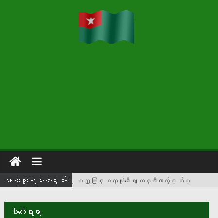
ေနာက္ဆံုးရသတင္းမ်ား
ျပည္ တြင္း စက္သုံးဆီေဈး တစ္လီတာလွ်င္ က်ပ္
၁၇၀ မွ ၂၆၅ အထိ ျမင့္တက္
တစ္လကို လူတူစက္႐ုပ္ ၁၀၀၀ ထုတ္လုပ္မယ့္ မစ္ဆူဘီရွီ
ပါတီေရးရာ