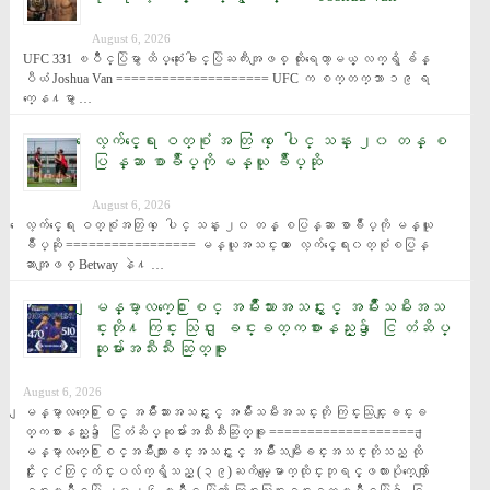
August 6, 2026
UFC 331 ၿပိဳင္ပြဲမွာ ထိပ္ဆုံးေခါင္ပြဲႀကီးအျဖစ္ ထိုးရေတာ့မယ့္ လက္ရွိ ခ်န္
ပီယံ ‌Joshua Van ==================== UFC က စက္တက္ဘာ ၁၉ ရ
က္ေန႔မွာ …
ေလ့က်င့္ေရး ဝတ္စုံ အ တြ က္ ေပါင္ သန္း ၂၀ တန္ စ
ပြ န္ဆာ စာခ်ဳပ္ကို မန္ယူ ခ်ဳပ္ဆို
August 6, 2026
ေလ့က်င့္ေရး ဝတ္စုံအတြက္ ေပါင္ သန္း ၂၀ တန္ စပြန္ဆာ စာခ်ဳပ္ကို မန္ယူ 
ခ်ဳပ္ဆို ================= မန္ယူအသင္းဟာ ေလ့က်င့္ေရး၀တ္စုံစပြန္
ဆာအျဖစ္ Betway နဲ႔ …
ျမန္မာ့လက္ေ႐ြးစင္ အမ်ိဳးသားအသင္းႏွင့္ အမ်ိဳးသမီးအသ
င္းတို႔ ကြင္း သြင္း ျခင္းခတ္ကစားနည္း၌ ေငြ တံဆိပ္
ဆုမ်ားအသီးသီး ဆြတ္ခူး
August 6, 2026
ျမန္မာ့လက္ေ႐ြးစင္ အမ်ိဳးသားအသင္းႏွင့္ အမ်ိဳးသမီးအသင္းတို ကြင္းသြင္းျခင္းခ
တ္ကစားနည္း၌ ေငြတံဆိပ္ဆုမ်ားအသီးသီးဆြတ္ခူး ==================== ျ
မန္မာ့လက္ေ႐ြးစင္အမ်ိဳးသားျခင္းအသင္းႏွင့္ အမ်ိဳးသမီးျခင္းအသင္းတိုသည္ ထို
င္းႏိုင္ငံတြင္က်င္းပလ်က္ရွိသည့္ (၃၉)ႀကိမ္ေျမာက္ထိုင္းဘုရင့္ဖလားပိုက္ေက်ာ္ျ