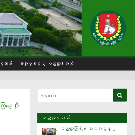
္တာဗ်ဴး
စာအုပ္စင္
ျပည္သူ႔အသံ
္ေပးႏုိ
ျပည္သူ႔အသံ
ျပည္သူေတြရဲ႕ ဆႏၵအမွန္ ၂