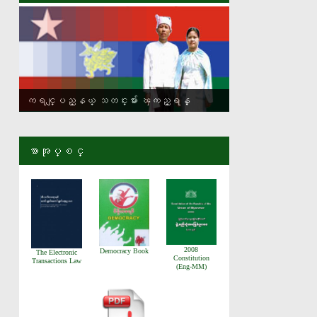
ကရင္ျပည္နယ္ သတင္းမ်ား ၾကည့္ရန္
စာအုပ္စင္
2008
Democracy Book
The Electronic
Constitution
Transactions Law
(Eng-MM)