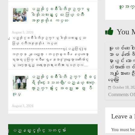
ယူအက္စ
ျပည္ခိုင္ၿဖိဳးပါတီဒုဥကၠ႒မွ
ဝါဆိုသကၤန္းႏွင့္ လႉ ဖြယ္ ဝတၳဳ
အစုစုတို႔ ကပ္လႉ
You 
August 5, 2026
ျပည္ခိုင္ၿဖိဳးပါတီဒုဥကၠ႒မွ ဝါဆိုသကၤန္းႏွင့္ လႉ
ဖြယ္ ဝတၳဳအစုစုတို႔ ကပ္လႉ 
မူးယစ်ဆေးဝါး
========================= (ျပည္တြင္း)ၾ
သာမန်ကော်
သဂုတ္ ၄ ေနျပည္ေတာ္ ၊တပ္ကုန္းၿမိဳ႕နယ္ အေနာ္
ရထာရပ္ကြက္ ၿမိဳ႕ေရွ႕စႏၵာ႐ုံဘုန္းေတာ္ႀကီးေက်ာင္း
မှားယွင်း သော
မွ သက္ေတာ္ရွည္ ဆရာေတာ္ဘုရားႀကီးအား ၾသဂုတ္လ …
သံဃာတော်တစ်
အမျိုးသားလေ
ျပည္ခိုင္ၿဖိဳးပါတီ ဥကၠ႒ ဦးခင္
မေ့မြော
ရီ တိုင္းေဒသႀကီး/ျပည္နယ္ လႊတ္ေ
October 18, 20
တာ္ဥကၠ႒မ်ားႏွင့္ အစည္း အ ေဝး ျပဳ
လုပ္
Comments Of
August 3, 2026
Leave a
You must b
ျပည္နယ္ႏွင့္တိုင္း သတင္းမ်ား