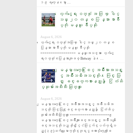
၁၉ ရက္ေန႔မွာ …
ေလ့က်င့္ေရး ဝတ္စုံ အ တြ က္ ေပါင္
သန္း ၂၀ တန္ စ ပြ န္ဆာ စာခ်ဳ
ပ္ကို မန္ယူ ခ်ဳပ္ဆို
August 6, 2026
ေလ့က်င့္ေရး ဝတ္စုံအတြက္ ေပါင္ သန္း ၂၀ တန္ စ
ပြန္ဆာ စာခ်ဳပ္ကို မန္ယူ ခ်ဳပ္ဆို 
================= မန္ယူအသင္းဟာ ေလ့က်င့္ေ
ရး၀တ္စုံစပြန္ဆာအျဖစ္ Betway နဲ႔ …
ျမန္မာ့လက္ေ႐ြးစင္ အမ်ိဳးသားအသင္းႏွ
င့္ အမ်ိဳးသမီးအသင္းတို႔ ကြင္း သြ
င္း ျခင္းခတ္ကစားနည္း၌ ေငြ တံဆိ
ပ္ဆုမ်ားအသီးသီး ဆြတ္ခူး
August 6, 2026
ျမန္မာ့လက္ေ႐ြးစင္ အမ်ိဳးသားအသင္းႏွင့္ အမ်ိဳးသမီးအ
သင္းတို ကြင္းသြင္းျခင္းခတ္ကစားနည္း၌ ေငြတံဆိပ္
ဆုမ်ားအသီးသီးဆြတ္ခူး ==================== ျ
မန္မာ့လက္ေ႐ြးစင္အမ်ိဳးသားျခင္းအသင္းႏွင့္ အမ်ိဳးသမီးျ
ခင္းအသင္းတိုသည္ ထိုင္းႏိုင္ငံတြင္က်င္းပလ်က္ရွိသ
ည့္ (၃၉)ႀကိမ္ေျမာက္ထိုင္းဘုရင့္ဖလားပိုက္ေက်ာ္ျခ