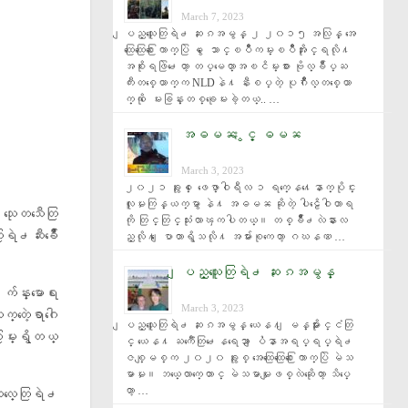
March 7, 2023
ျပည္သူေတြရဲ႕ ဆႏၵအမွန္ ၂ ၂၀၁၅ အလြန္ အေ
ထြေထြေ႐ြးေကာက္ပြဲ မွ ေသာင္ၿပိဳကမ္းၿပိဳအႏိုင္ရလို႔ 
အစိုးရဖြဲ႕ေတာ့ တပ္မေတာ္အၿငိမ္းစား ဗိုလ္ခ်ဳပ္ႀ
ကီးတစ္ေယာက္က NLDနဲ႔ နီးစပ္တဲ့ ပုဂၢိဳလ္တစ္ေယာ
က္ကို ေမးခြန္းတစ္ခုေမးခဲ့တယ္.. …
အဓမၼ ႏွင့္ ဓမၼ
March 3, 2023
၂၀၂၁ ခုႏွစ္ ေဖေဖာ္ဝါရီလ ၁ ရက္ေန႔ေနာက္ပိုင္း 
လူမႈကြန္ယက္မွာ နဲ႔ အဓမၼ ဆိုတဲ့ ပါဠိေဝါဟာရ
ုေတသီေတြ
ကို တြင္တြင္သုံးလာၾကပါတယ္။ တစ္ခ်ိဳ႕လဲနားလ
႕ဆီးခ်ိဳေ
ည္လို႔ ေျပာတာရွိသလို႔ အမ်ားစုကေတာ့ ဂဃနဏ …
ျပည္သူေတြရဲ႕ ဆႏၵအမွန္
်န္းမာေရး
March 3, 2023
္တဲ့ေရာဂါေ
ျပည္သူေတြရဲ႕ ဆႏၵအမွန္ ယေန႔ ျမန္မာႏိုင္ငံတြ
စြမ္းရွိတယ္
င္ ယေန႔ ႀကဳံေတြ႕ေနရေသာ ျပႆနာအရပ္ရပ္ရဲ႕ 
ဇစ္ျမစ္က ၂၀၂၀ ခုႏွစ္ အေထြေထြေ႐ြးေကာက္ပြဲ မဲသ
မာမႈ။ ဘယ္ေလာက္ေတာင္ မဲသမာမႈျဖစ္လဲဆိုေတာ့ သိပ္ေ
တာ့ …
ဆဲလ္ေတြရဲ႕