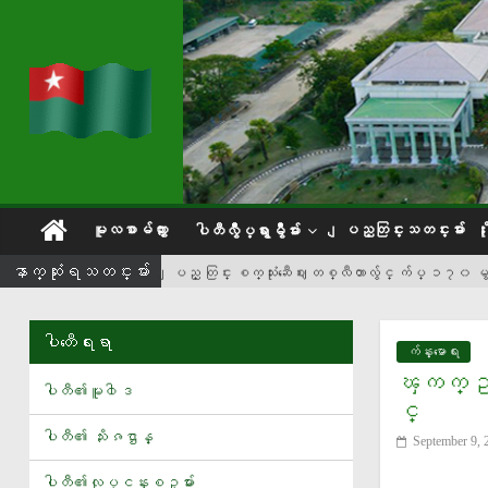
မူလစာမ်က္ႏွာ
ျပည္တြင္းသတင္းမ်ား
ပါတီလွဳပ္ရွားမွဳမ်ား
ေနာက္ဆံုးရသတင္းမ်ား
ျပည္ တြင္း စက္သုံးဆီေဈး တစ္လီတာလွ်င္ က်ပ္ ၁၇
တစ္လကို လူတူစက္႐ုပ္ ၁၀၀၀ ထုတ္လုပ္မယ့္ မစ္
UFC 331 ၿပိဳင္ ပြဲ မွာ ထိပ္ဆုံးေခါင္ ပြဲ ႀကီးအျဖစ္ ထိုး ရ ေတာ့ မယ့္ လက္ရွိ ခ်
ပါတီေရးရာ
က်န္းမာေရး
ယြမ္ ၂၀၀၀ တန္ က်န္းမာေရး လက္ စြပ္ Casio မိတ္ဆက္
ၾကက္ဥပုပ
ပါတီ၏မူ၀ါဒ
င္
ႏိုင္ငံေတာ္သမၼတ ထိုင္းႏိုင္ငံသို႔ ေရာက္ရွိ
ပါတီ၏ သႏိၷဌာန္
ေလ့က်င့္ေရး ဝတ္စုံ အ တြ က္ ေပါင္ သန္း ၂၀ တန္ စ ပြ န္ဆာ စာခ်ဳပ္ကို မန္ယူ ခ
September 9, 
ျမန္မာ့လက္ေ႐ြးစင္ အမ်ိဳးသားအသင္းႏွင့္ အမ်ိဳးသမီးအသင္းတို႔ ကြင္း သြင္း ျခင္း
ပါတီ၏လုပ္ငန္းစဥ္မ်ား