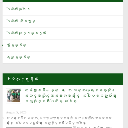
UFC 331 ၿပိဳင္ ပြဲ မွာ ထိပ္ဆုံးေခါင္ ပြဲ ႀကီးအျဖစ္ ထိုး ရ ေတာ့ မယ့္ လက္ရွိ
ပါတီ၏မူ၀ါဒ
ခ်န္ပီယံ ‌Joshua Van
ယြမ္ ၂၀၀၀ တန္ က်န္းမာေရး လက္ စြပ္ Casio မိတ္ဆက္
ပါတီ၏ သႏိၷဌာန္
ႏိုင္ငံေတာ္သမၼတ ထိုင္းႏိုင္ငံသို႔ ေရာက္ရွိ
ပါတီ၏လုပ္ငန္းစဥ္မ်ား
ေလ့က်င့္ေရး ဝတ္စုံ အ တြ က္ ေပါင္ သန္း ၂၀ တန္ စ ပြ န္ဆာ စာခ်ဳပ္ကို မ
န္ယူ ခ်ဳပ္ဆို
ေမွ်ာ္မွန္းခ်က္
ျမန္မာ့လက္ေ႐ြးစင္ အမ်ိဳးသားအသင္းႏွင့္ အမ်ိဳးသမီးအသင္းတို႔ ကြင္း သြင္း ျခ
ရည္မွန္းခ်က္
င္းခတ္ကစားနည္း၌ ေငြ တံဆိပ္ဆုမ်ားအသီးသီး ဆြတ္ခူး
ေလးမ်က္ႏွာၿမိဳ႕နယ္ ေရ ေဘး ကယ္ဆယ္ေရးစခန္းသို႔ အသင့္စားသုံးႏိုင္ေသာအစား
အစာမ်ားႏွင့္ ေဆးဝါးပစၥည္းမ်ားအား ျပည္ခိုင္ၿဖိဳးပါတီမွ လႉဒါန္း
ပါတီလႈပ္ရွားမွဳမ်ား
ေရႀကီးနစ္ျမဳပ္မႈဒဏ္ခံရသည့္ ေက်း႐ြာမ်ားရွိ ျပည္သူမ်ားအား ျပည္ခိုင္ၿဖိဳး
ေလးမ်က္ႏွာၿမိဳ႕နယ္ ေရ ေဘး ကယ္ဆယ္ေရးစခန္းသို႔
ပါတီက ကူညီေထာက္ပံ့
အသင့္စားသုံးႏိုင္ေသာအစားအစာမ်ားႏွင့္ ေဆးဝါးပစၥည္းမ်ားအား ျ
ဒီယိုမန္ဒီကို ရီးယဲလ္မက္ဒရစ္အသင္း ေခၚယူ
ပည္ခိုင္ၿဖိဳးပါတီမွ လႉဒါန္း
August 5, 2026
ေလးမ်က္ႏွာၿမိဳ႕နယ္ ေရေဘးကယ္ဆယ္ေရးစခန္းသို အသင့္စားသုံးႏိုင္ေသာအစားအစာ
မ်ားႏွင့္ ေဆးဝါးပစၥည္းမ်ားအား ျပည္ခိုင္ၿဖိဳးပါတီမွ လႉဒါန္း 