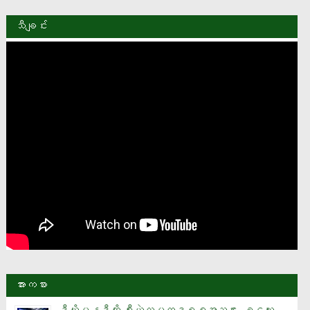
သီချင်း
အားကစား
ဒီယိုမန္ဒီကို ရီးယဲလ္မက္ဒရစ္အသင္း ေခၚယူ