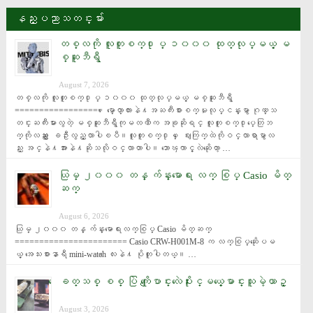
နည္းပညာသတင္းမ်ား
တစ္လကို လူတူစက္႐ုပ္ ၁၀၀၀ ထုတ္လုပ္မယ့္ မ
စ္ဆူဘီရွီ
August 7, 2026
တစ္လကို လူတူစက္႐ုပ္ ၁၀၀၀ ထုတ္လုပ္မယ့္ မစ္ဆူဘီရွီ 
================== ေမာ္ေတာ္ကားနဲ႔အႀကီးစားစက္မႈလုပ္ငန္းမွာ ဂုဏ္သ
တင္းႀကီးမားလွတဲ့ မစ္ဆူဘီရွီကုမၸဏီက အခုဆိုရင္ လူတူစက္႐ုပ္ေတြဘ
က္ကိုလည္း ေျခဦးလွည့္လာပါၿပီ။လူတူစက္႐ုပ္ ေဈးကြက္ထဲကိုဝင္လာရာမွာလ
ည္း အင္နဲ႔အားနဲ႔ဆိုသလိုဝင္လာတာပါ။ ဘာေၾကာင့္လဲဆိုေတာ့ …
ယြမ္ ၂၀၀၀ တန္ က်န္းမာေရး လက္ စြပ္ Casio မိတ္
ဆက္
August 6, 2026
ယြမ္ ၂၀၀၀ တန္ က်န္းမာေရးလက္စြပ္ Casio မိတ္ဆက္ 
======================= Casio CRW-H001M-8 က လက္စြပ္ဆိုေပမ
ယ့္ အေသးစားနာရီ mini-watch ေလးနဲ႔ ပိုတူပါတယ္။ …
ေခတ္သစ္ စစ္ ပြဲ ကိုေျပာင္းလဲေပးႏိုင္မယ့္ေမာင္းသူမဲ့ယာဥ္
August 3, 2026