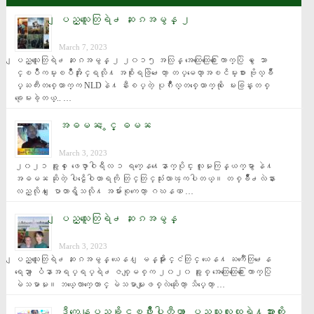
ျပည္သူေတြရဲ႕ ဆႏၵအမွန္ ၂
March 7, 2023
ျပည္သူေတြရဲ႕ ဆႏၵအမွန္ ၂ ၂၀၁၅ အလြန္ အေထြေထြေ႐ြးေကာက္ပြဲ မွ ေသာ
င္ၿပိဳကမ္းၿပိဳအႏိုင္ရလို႔ အစိုးရဖြဲ႕ေတာ့ တပ္မေတာ္အၿငိမ္းစား ဗိုလ္ခ်ဳ
ပ္ႀကီးတစ္ေယာက္က NLDနဲ႔ နီးစပ္တဲ့ ပုဂၢိဳလ္တစ္ေယာက္ကို ေမးခြန္းတစ္
ခုေမးခဲ့တယ္.. …
အဓမၼ ႏွင့္ ဓမၼ
March 3, 2023
၂၀၂၁ ခုႏွစ္ ေဖေဖာ္ဝါရီလ ၁ ရက္ေန႔ေနာက္ပိုင္း လူမႈကြန္ယက္မွာ နဲ႔ 
အဓမၼ ဆိုတဲ့ ပါဠိေဝါဟာရကို တြင္တြင္သုံးလာၾကပါတယ္။ တစ္ခ်ိဳ႕လဲနား
လည္လို႔ ေျပာတာရွိသလို႔ အမ်ားစုကေတာ့ ဂဃနဏ …
ျပည္သူေတြရဲ႕ ဆႏၵအမွန္
March 3, 2023
ျပည္သူေတြရဲ႕ ဆႏၵအမွန္ ယေန႔ ျမန္မာႏိုင္ငံတြင္ ယေန႔ ႀကဳံေတြ႕ေန
ရေသာ ျပႆနာအရပ္ရပ္ရဲ႕ ဇစ္ျမစ္က ၂၀၂၀ ခုႏွစ္ အေထြေထြေ႐ြးေကာက္ပြဲ 
မဲသမာမႈ။ ဘယ္ေလာက္ေတာင္ မဲသမာမႈျဖစ္လဲဆိုေတာ့ သိပ္ေတာ့ …
ဒီကေန့ျပည္ခုိင္ၿဖိဳးပါတီဟာ ျပည္သူလူထုရဲ႔အားကိုး