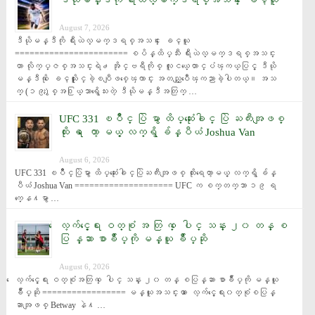
August 7, 2026
ဒီယိုမန္ဒီကို ရီးယဲလ္မက္ဒရစ္အသင္း ေခၚယူ 
======================= စပိန္ထိပ္သီး ရီးယဲလ္မက္ဒရစ္အသင္း
ဟာ လိုက္ပ္ဇစ္အသင္းရဲ႕ အိုင္ဗရီကိုစ္ လူငယ္ေတာင္ပံၾကယ္ပြင့္ ဒီယို
မန္ဒီကို ေခၚယူႏိုင္ခဲ့ၿပီျဖစ္ေၾကာင္း အတည္ျပဳေၾကညာခဲ့ပါတယ္။ အသ
က္ (၁၉)ႏွစ္အ႐ြယ္သာရွိေသးတဲ့ ဒီယိုမန္ဒီအတြက္ …
UFC 331 ၿပိဳင္ ပြဲ မွာ ထိပ္ဆုံးေခါင္ ပြဲ ႀကီးအျဖစ္
ထိုး ရ ေတာ့ မယ့္ လက္ရွိ ခ်န္ပီယံ ‌Joshua Van
August 6, 2026
UFC 331 ၿပိဳင္ပြဲမွာ ထိပ္ဆုံးေခါင္ပြဲႀကီးအျဖစ္ ထိုးရေတာ့မယ့္ လက္ရွိ ခ်န္
ပီယံ ‌Joshua Van ==================== UFC က စက္တက္ဘာ ၁၉ ရ
က္ေန႔မွာ …
ေလ့က်င့္ေရး ဝတ္စုံ အ တြ က္ ေပါင္ သန္း ၂၀ တန္ စ
ပြ န္ဆာ စာခ်ဳပ္ကို မန္ယူ ခ်ဳပ္ဆို
August 6, 2026
ေလ့က်င့္ေရး ဝတ္စုံအတြက္ ေပါင္ သန္း ၂၀ တန္ စပြန္ဆာ စာခ်ဳပ္ကို မန္ယူ 
ခ်ဳပ္ဆို ================= မန္ယူအသင္းဟာ ေလ့က်င့္ေရး၀တ္စုံစပြန္
ဆာအျဖစ္ Betway နဲ႔ …