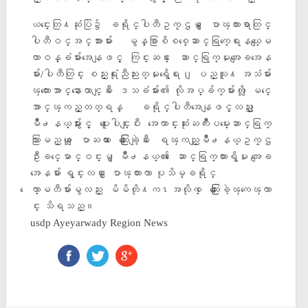
ယင္းေတြ႔ဆုံပြဲ၌ ခရုိင္ပါတီဥကၠဌမွ ေျပာၾကားရာတြင္
ပါတီဝင္အင္အားမ်ား မွန္စြာစိစစ္ေဆာင္ရြက္ေရးနယ္ေျမ
တာဝန္ခံမ်ားအေနျဖင့္ ကြင္းဆင္း ေဆာင္ရြက္မႈအေျခအေန
မ်ား/ပါတီတြင္း စည္းရုံးညီညႊတ္မႈရွိေရး၊ ျပည္သူ႔ အသံမ်ား
ၾကားေအာင္နားေထာင္ျပီး ေဒသခံမ်ား၏ လိုအပ္ခ်က္မ်ားကို ျမင္ေ
အာင္ၾကည့္တတ္ရန္ ခရုိင္ပါတီအေနျဖင့္လည္း ျ
မိဳ႕နယ္မ်ားႏွင့္ ပူးေပါင္းျပီး အေကာင္းဆုံးႀကိဳးပမ္းေဆာင္ရြက္
သြားမည္ဟု ေျပာႀကား ေဆြးေႏြးခဲ့ျပီး ေရၾကည္ျမိဳ႕နယ္ဥကၠဌ
ဦးခင္ေမာင္ဝင္းမွ ျမိဳ႕နယ္၏ ေဆာင္ရြက္ထားရွိမႈ အေျခ
အေနမ်ား ရွင္းလင္း ေျပာၾကားကာ ပုသိမ္ခရုိင္
ေကာ္မတီမ်ားမွလည္း မိမိတို႔က႑အလိုက္ ေဆြးေႏြးခဲ့ၾကေၾကာ
င္း သိရသည္။
usdp Ayeyarwady Region News