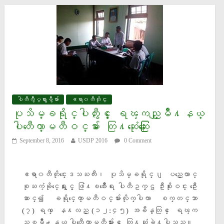
ပါတီလွဳပ္ရွားမွဳမ်ား
ဧရာ၀တီတိုင္း
ပုသိမ္ခရုိင္ပါတီႏွင့္ ေရၾကည္ျမိဳ႔နယ္
ပါတီေကာ္မတီဝင္မ်ား ေတြ႔ဆုံေဆြးေႏြး
September 8, 2016
USDP 2016
0 Comment
ဧရာ၀တီတိုင္းေဒသႀကီး၊ ပုသိမ္ခရုိင္၊ ျပည္ေထာင္
စုႀကံ့ခိုင္ေရးႏွင့္ ဖြံ႔ၿဖိဳးေရး ပါတီဥကၠဌ ဦးစိုးဝင္း ဦးေ
ဆာင္၍ ခရုိင္ေကာ္မတီဝင္မ်ားလိုက္ပါကာ စက္တင္ဘာ
(၇) ရက္ ေန႔လည္ (၁၂:၄၅) အခ်ိန္တြင္ ေရၾက
ည္ၿမိဳ႕နယ္ ပါတီေကာ္မတီမ်ားႏွင့္ ေတြ႔ဆုံခဲ႔ပါသည္။