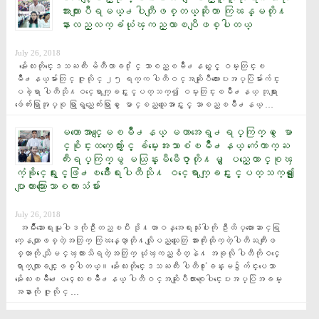
အားထားျပဳရမယ္႕ပါတီျဖစ္တယ္ဆိုတာ ကြၽန္မတို႔
နားလည္လက္ခံယုံၾကည္လာၿပီျဖစ္ပါတယ္
July 26, 2018
  မႏၲေလးတိုင္းေဒသႀကီး မိတီၴလာခ႐ိုင္ သာစည္ၿမိဳ႕နယ္ႏွင့္ ဝမ္းတြင္းၿ
မိဳ႕နယ္မ်ားတြင္ ဇူလိုင္ ၂၅ ရက္က ပါတီဝင္အဆိုျပဳလႊာေပးအပ္ပြဲမ်ားက်င္း
ပခဲ့ရာ ပါတီသို႔ဝင္ေရာက္ျခင္းႏွင့္ပတ္သက္၍ ဝမ္းတြင္းၿမိဳ႕နယ္ ဘုရားျ
ဖဴေက်းရြာအုပ္စု ရြာရွည္ေက်းရြာမွ ေမာင္စည္သူေအာင္ႏွင့္ သာစည္ၿမိဳ႕နယ္ …
မဟာေအာင္ေျမၿမိဳ႕နယ္ မဟာအေရွ႕ရပ္ကြက္မွ ေမာ
င္စုိင္းထက္ေက်ာ္ႏွင့္ ခ်မ္းေအးသာစံၿမိဳ႕နယ္ ကံေကာက္ႀ
ကီးရပ္ကြက္မွ မယြန္းမီမီေဇာ္တုိ႔မွ ျပည္ေထာင္စုၾ
ကံ့ခုိင္ေရးႏွင့္ဖြံ႕ၿဖိဳးေရးပါတီသုိ႔ ဝင္ေရာက္ျခင္းႏွင့္ပတ္သက္၍ ​ေျ
ပာျကားသြား​ေသာစကားသံမ်ား
July 26, 2018
  အမ်ဳိးသားေရးမူဝါဒကိုဦးတည္ၿပီး ဒို႔တာဝန္အေရးသံုးပါးကို ဦးထိပ္ထားေဆာင္ရြ
က္ေနတာျဖစ္တဲ့အတြက္ ကြၽန္ေတာ္တို႔လိုျပည္သူေတြ အားကိုးထိုက္တဲ့ပါတီႀကီးျဖ
စ္တာကို သိျမင္ၾကားသိရတဲ့အတြက္ ယံုၾကည္စိတ္နဲ႔ အခုလို ပါတီကိုဝင္ေ
ရာက္လာျခင္းျဖစ္ပါတယ္​။ မႏၲေလးတိုင္းေဒသႀကီး ပါတီ႐ံုးခန္းမ၌က်င္းပေသာ 
မႏၲေလးၿမိဳ႕ေပၚေလးၿမိဳ႕နယ္ ပါတီဝင္အဆုိျပဳလႊာစုေပါင္းေပးအပ္ပြဲအခမ္း
အနားကုိ ဇူလိုင္ …