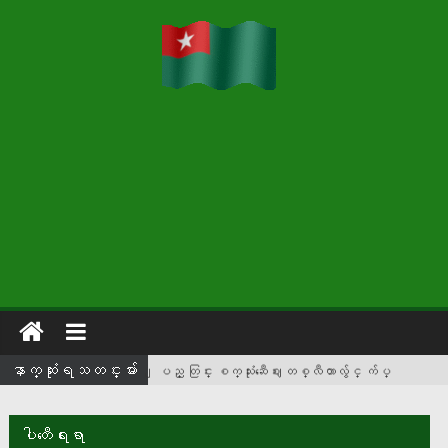
ေနာက္ဆံုးရသတင္းမ်ား
ျပည္ တြင္း စက္သုံးဆီေဈး တစ္လီတာလွ်င္ က်ပ္
၁၇၀ မွ ၂၆၅ အထိ ျမင့္တက္
တစ္လကို လူတူစက္႐ုပ္ ၁၀၀၀ ထုတ္လုပ္မယ့္ မစ္ဆူဘီရွီ
ပါတီေရးရာ