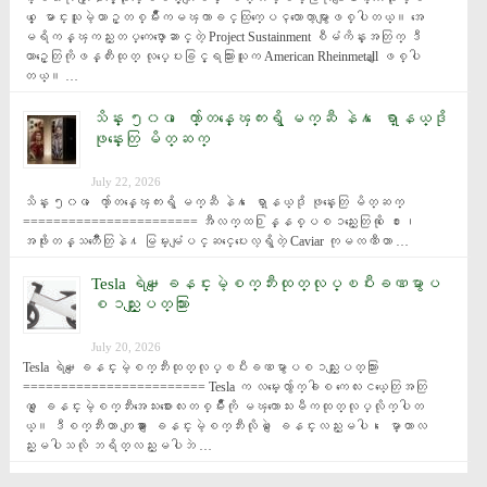
ယ့္ ေမာင္းသူမဲ့ယာဥ္တစ္မ်ိဳးကမၾကာခင္ထြက္ေပၚလာေတာ့မွာျဖစ္ပါတယ္။ အေ
မရိကန္ၾကည္းတပ္ကေဖာ္ေဆာင္တဲ့ Project Sustainment စီမံကိန္းအတြက္ ဒီ
ယာဥ္ေတြကိုဖန္တီးထုတ္ လုပ္ေပးခြင့္ရသြားသူက American Rheinmetall ျဖစ္ပါ
တယ္။ …
သိန္း ၅၀၀ ေက်ာ္တန္ေၾကးရွိ မက္ဆီ နဲ႔ ေရာ္နယ္ဒို
ဖုန္းေတြ မိတ္ဆက္
July 22, 2026
သိန္း ၅၀၀ ေက်ာ္တန္ေၾကးရွိ မက္ဆီ နဲ႔ ေရာ္နယ္ဒို ဖုန္းေတြ မိတ္ဆက္ 
======================= အီလက္ထ႐ြန္နစ္ပစၥည္းေတြကို ေ႐ႊ၊ 
အဖိုးတန္သတၱဳေတြနဲ႔ မြမ္းမံျပင္ဆင္ေပးေလ့ရွိတဲ့ Caviar ကုမၸဏီဟာ …
Tesla ရဲ႕‌ေျခနင္းမဲ့စက္ဘီးထုတ္လုပ္ၿပီးခဏမွာပ
စၥည္းျပတ္သြား
July 20, 2026
Tesla ရဲ႕‌ေျခနင္းမဲ့စက္ဘီးထုတ္လုပ္ၿပီးခဏမွာပစၥည္းျပတ္သြား 
======================== Tesla က လမ္းေလွ်ာက္ခါစ ကေလးငယ္ေတြအတြ
က္ ေျခနင္းမဲ့စက္ဘီးအေသးစားေလးတစ္မ်ိဳးကို မၾကာေသးမီကထုတ္လုပ္လိုက္ပါတ
ယ္။ ဒီစက္ဘီးဟာ တျခား ေျခနင္းမဲ့စက္ဘီးလိုပဲ ေျခနင္းလည္းမပါ၊ ေမာ္တာလ
ည္းမပါသလို ဘရိတ္လည္းမပါဘဲ …