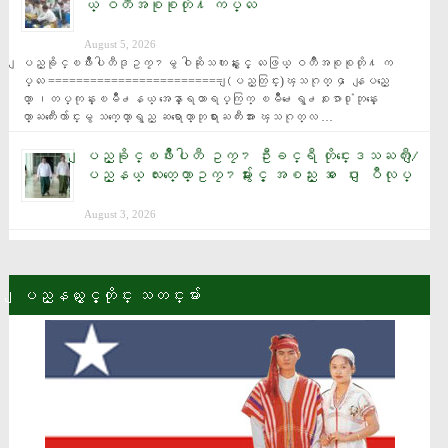
ယ္ ဝတၳဳအစုစုတို႔ ကပ္လႉ
August 5, 2026
ျပည္ခိုင္ၿဖိဳးပါတီဒုဥကၠ႒မွ ဝါဆိုသကၤန္းႏွင့္ လႉဖြယ္ ဝတၳဳအစုစုတို႔ က
ပ္လႉ ========================= (ျပည္တြင္း)ၾသဂုတ္ ၄ ေနျပည္ေ
တာ္ ၊တပ္ကုန္းၿမိဳ႕နယ္ အေနာ္ရထာရပ္ကြက္ ၿမိဳ႕ေရွ႕စႏၵာ႐ုံဘုန္းေ
တာ္ႀကီးေက်ာင္းမွ သက္ေတာ္ရွည္ ဆရာေတာ္ဘုရားႀကီးအား ၾသဂုတ္လ …
ျပည္ခိုင္ၿဖိဳးပါတီ ဥကၠ႒ ဦးခင္ရီ တိုင္းေဒသႀကီး/ျ
ပည္နယ္ လႊတ္ေတာ္ဥကၠ႒မ်ားႏွင့္ အစည္း အ ေဝး ျပဳလုပ္
August 3, 2026
ျပည္နယ္ႏွင့္တိုင္း သတင္းမ်ား