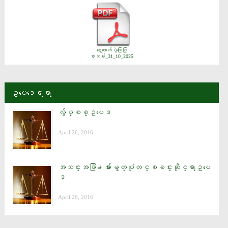
ရွေးကောက်ပွဲကြေငြာ
စာတမ်း_31_10_2025
ဥပေဒေရးရာ
လွ်ပ္စစ္ဥပေဒ
April 26, 2016
အသင္းအဖြဲ႕မ်ားမွတ္ပုံတင္ၿခင္းဆိုင္ရာဥပေ
ဒ
April 26, 2016