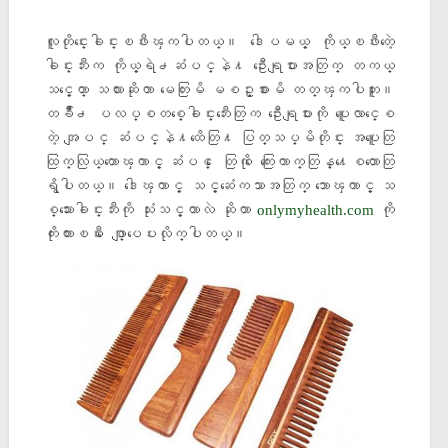
လူတိုင္းေခါင္းၿဖီးၾကပါတယ္။ ဒါေပမယ့္ ကိုယ္ၿဖီးတဲ့ေ
ခါင္းဘီးက ကိုယ့္ရဲ႕ဆံပင္နဲ႔ ဦးေရျပားအတြက္ တကယ္
သင့္ေတာ္ သလားဆိုတာ မေတြးမိ မစဥ္းစားမိ တတ္ၾကပါဘူး။
တခ်ိဳ႕ ပလပ္စတစ္ေခါင္းဘီးေတြက ဦးေရျပားကို ပူေလာင္ေစ
တဲ့ အျပင္ ဆံပင္နဲ႔ထိေတြ႔ ပြတ္သပ္မိတိုင္း အပူေတြ
ထြက္လြယ္တာေၾကာင့္ ဆံပင္ ေတြကို ေကြးေကာက္တြန္႔ေစတာေတြ
ရွိပါတယ္။ ဒါေၾကာင့္ သင့္ဆံေကသာအတြက္ ဘာေၾကာင့္ သ
စ္သားေခါင္းဘီးကို သံုးသင့္တာလဲ ဆိုတာ
onlymyhealth.com
ကို
ကိုးကားၿပီး ေဖာ္ျပေပးလိုက္ပါတယ္။