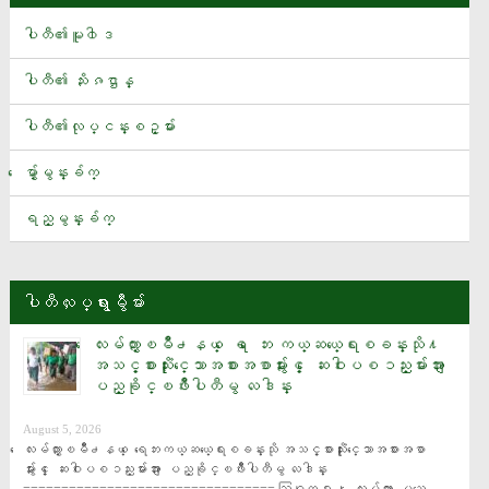
UFC 331 ၿပိဳင္ ပြဲ မွာ ထိပ္ဆုံးေခါင္ ပြဲ ႀကီးအျဖစ္ ထိုး ရ ေတာ့ မယ့္ လက္ရွိ
ပါတီ၏မူ၀ါဒ
ခ်န္ပီယံ ‌Joshua Van
ယြမ္ ၂၀၀၀ တန္ က်န္းမာေရး လက္ စြပ္ Casio မိတ္ဆက္
ပါတီ၏ သႏိၷဌာန္
ႏိုင္ငံေတာ္သမၼတ ထိုင္းႏိုင္ငံသို႔ ေရာက္ရွိ
ပါတီ၏လုပ္ငန္းစဥ္မ်ား
ေလ့က်င့္ေရး ဝတ္စုံ အ တြ က္ ေပါင္ သန္း ၂၀ တန္ စ ပြ န္ဆာ စာခ်ဳပ္ကို မ
န္ယူ ခ်ဳပ္ဆို
ေမွ်ာ္မွန္းခ်က္
ျမန္မာ့လက္ေ႐ြးစင္ အမ်ိဳးသားအသင္းႏွင့္ အမ်ိဳးသမီးအသင္းတို႔ ကြင္း သြင္း ျခ
ရည္မွန္းခ်က္
င္းခတ္ကစားနည္း၌ ေငြ တံဆိပ္ဆုမ်ားအသီးသီး ဆြတ္ခူး
ေလးမ်က္ႏွာၿမိဳ႕နယ္ ေရ ေဘး ကယ္ဆယ္ေရးစခန္းသို႔ အသင့္စားသုံးႏိုင္ေသာအစား
အစာမ်ားႏွင့္ ေဆးဝါးပစၥည္းမ်ားအား ျပည္ခိုင္ၿဖိဳးပါတီမွ လႉဒါန္း
ပါတီလႈပ္ရွားမွဳမ်ား
ေရႀကီးနစ္ျမဳပ္မႈဒဏ္ခံရသည့္ ေက်း႐ြာမ်ားရွိ ျပည္သူမ်ားအား ျပည္ခိုင္ၿဖိဳး
ေလးမ်က္ႏွာၿမိဳ႕နယ္ ေရ ေဘး ကယ္ဆယ္ေရးစခန္းသို႔
ပါတီက ကူညီေထာက္ပံ့
အသင့္စားသုံးႏိုင္ေသာအစားအစာမ်ားႏွင့္ ေဆးဝါးပစၥည္းမ်ားအား ျ
ဒီယိုမန္ဒီကို ရီးယဲလ္မက္ဒရစ္အသင္း ေခၚယူ
ပည္ခိုင္ၿဖိဳးပါတီမွ လႉဒါန္း
August 5, 2026
ေလးမ်က္ႏွာၿမိဳ႕နယ္ ေရေဘးကယ္ဆယ္ေရးစခန္းသို အသင့္စားသုံးႏိုင္ေသာအစားအစာ
မ်ားႏွင့္ ေဆးဝါးပစၥည္းမ်ားအား ျပည္ခိုင္ၿဖိဳးပါတီမွ လႉဒါန္း 