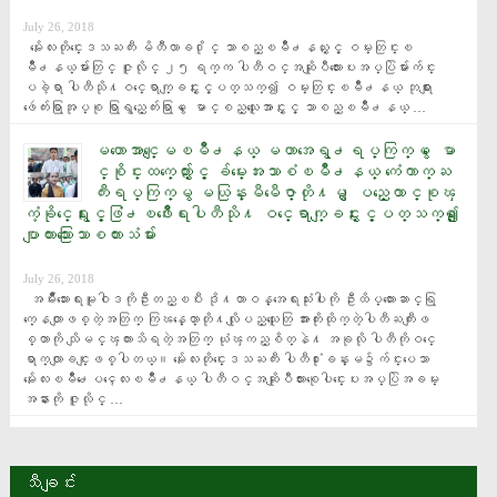
July 26, 2018
  မႏၲေလးတိုင္းေဒသႀကီး မိတီၴလာခ႐ိုင္ သာစည္ၿမိဳ႕နယ္ႏွင့္ ဝမ္းတြင္းၿ
မိဳ႕နယ္မ်ားတြင္ ဇူလိုင္ ၂၅ ရက္က ပါတီဝင္အဆိုျပဳလႊာေပးအပ္ပြဲမ်ားက်င္း
ပခဲ့ရာ ပါတီသို႔ဝင္ေရာက္ျခင္းႏွင့္ပတ္သက္၍ ဝမ္းတြင္းၿမိဳ႕နယ္ ဘုရားျ
ဖဴေက်းရြာအုပ္စု ရြာရွည္ေက်းရြာမွ ေမာင္စည္သူေအာင္ႏွင့္ သာစည္ၿမိဳ႕နယ္ …
မဟာေအာင္ေျမၿမိဳ႕နယ္ မဟာအေရွ႕ရပ္ကြက္မွ ေမာ
င္စုိင္းထက္ေက်ာ္ႏွင့္ ခ်မ္းေအးသာစံၿမိဳ႕နယ္ ကံေကာက္ႀ
ကီးရပ္ကြက္မွ မယြန္းမီမီေဇာ္တုိ႔မွ ျပည္ေထာင္စုၾ
ကံ့ခုိင္ေရးႏွင့္ဖြံ႕ၿဖိဳးေရးပါတီသုိ႔ ဝင္ေရာက္ျခင္းႏွင့္ပတ္သက္၍ ​ေျ
ပာျကားသြား​ေသာစကားသံမ်ား
July 26, 2018
  အမ်ဳိးသားေရးမူဝါဒကိုဦးတည္ၿပီး ဒို႔တာဝန္အေရးသံုးပါးကို ဦးထိပ္ထားေဆာင္ရြ
က္ေနတာျဖစ္တဲ့အတြက္ ကြၽန္ေတာ္တို႔လိုျပည္သူေတြ အားကိုးထိုက္တဲ့ပါတီႀကီးျဖ
စ္တာကို သိျမင္ၾကားသိရတဲ့အတြက္ ယံုၾကည္စိတ္နဲ႔ အခုလို ပါတီကိုဝင္ေ
ရာက္လာျခင္းျဖစ္ပါတယ္​။ မႏၲေလးတိုင္းေဒသႀကီး ပါတီ႐ံုးခန္းမ၌က်င္းပေသာ 
မႏၲေလးၿမိဳ႕ေပၚေလးၿမိဳ႕နယ္ ပါတီဝင္အဆုိျပဳလႊာစုေပါင္းေပးအပ္ပြဲအခမ္း
အနားကုိ ဇူလိုင္ …
သီချင်း