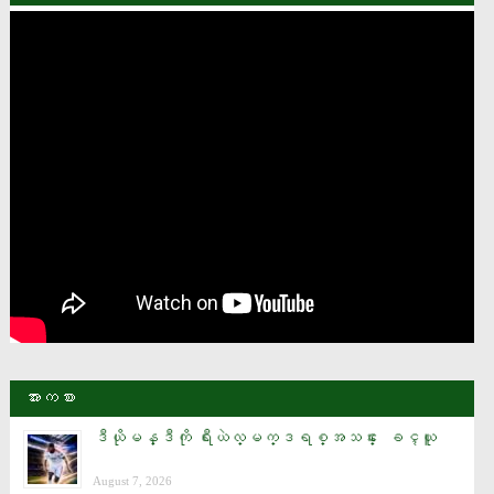
အားကစား
ဒီယိုမန္ဒီကို ရီးယဲလ္မက္ဒရစ္အသင္း ေခၚယူ
August 7, 2026