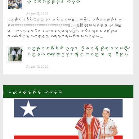
ယ္ ဝတၳဳအစုစုတို႔ ကပ္လႉ
August 5, 2026
ျပည္ခိုင္ၿဖိဳးပါတီဒုဥကၠ႒မွ ဝါဆိုသကၤန္းႏွင့္ လႉဖြယ္ ဝတၳဳအစုစုတို႔ က
ပ္လႉ ========================= (ျပည္တြင္း)ၾသဂုတ္ ၄ ေနျပည္ေ
တာ္ ၊တပ္ကုန္းၿမိဳ႕နယ္ အေနာ္ရထာရပ္ကြက္ ၿမိဳ႕ေရွ႕စႏၵာ႐ုံဘုန္းေ
တာ္ႀကီးေက်ာင္းမွ သက္ေတာ္ရွည္ ဆရာေတာ္ဘုရားႀကီးအား ၾသဂုတ္လ …
ျပည္ခိုင္ၿဖိဳးပါတီ ဥကၠ႒ ဦးခင္ရီ တိုင္းေဒသႀကီး/ျ
ပည္နယ္ လႊတ္ေတာ္ဥကၠ႒မ်ားႏွင့္ အစည္း အ ေဝး ျပဳလုပ္
August 3, 2026
ျပည္နယ္ႏွင့္တိုင္း သတင္းမ်ား