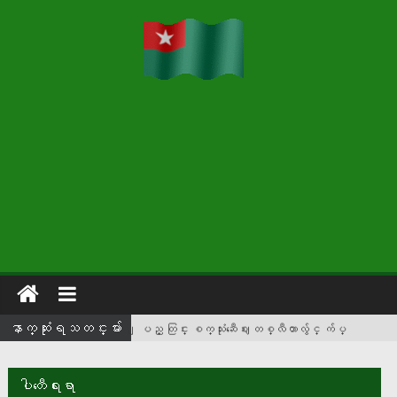
ေနာက္ဆံုးရသတင္းမ်ား
ျပည္ တြင္း စက္သုံးဆီေဈး တစ္လီတာလွ်င္ က်ပ္
၁၇၀ မွ ၂၆၅ အထိ ျမင့္တက္
တစ္လကို လူတူစက္႐ုပ္ ၁၀၀၀ ထုတ္လုပ္မယ့္ မစ္ဆူဘီရွီ
ပါတီေရးရာ