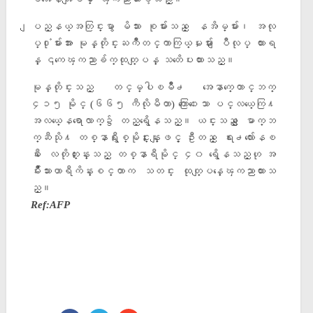
ျပည္နယ္အတြင္းမွာ မိသား စုမ်ားသည္ ေနအိမ္မ်ား၊ အလု
ပ္႐ုံမ်ားအား မုန္တုိင္းႀကိဳတင္ကာကြယ္မႈမ်ား ျပဳလုပ္ ထားရ
န္ ၎ကေၾကညာခ်က္ထုတ္ျပန္ သတိေပးထားသည္။
မုန္တုိင္းသည္ တင္မ္ပါၿမိဳ႕ အေနာက္ေတာင္ဘက္
၄၁၅ မုိင္ (၆၆၅ ကီလုိမီတာ) ကြာေ၀းေသာ ပင္လယ္ေကြ႔
အလယ္ေနရာေလာက္၌ တည္ရွိေနသည္။ ယင္းသည္ ေျမာက္ဘ
က္ဆီသို႔ တစ္နာရီႏွစ္မိုင္ႏႈန္းျဖင့္ ဦးတည္ ေရႊ႕လ်ားေနၿ
ပီး ေလတုိက္ႏႈန္းသည္ တစ္နာရီမုိင္ ၄၀ ရွိေနသည္ဟု အ
မ်ဳိးသားဟာရီကိန္းစင္တာက သတင္း ထုတ္ျပန္ေၾကညာထားသ
ည္။
Ref:AFP