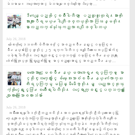
မဲသမာမႈ။ ဘယ္ေလာက္ေတာင္ မဲသမာမႈျဖစ္လဲဆိုေတာ့ သိပ္ေတာ့ …
ဒီကေန့ျပည္ခုိင္ၿဖိဳးပါတီဟာ ျပည္သူလူထုရဲ႔အားကိုး
အားထားျပဳရမယ္႕ပါတီျဖစ္တယ္ဆိုတာ ကြၽန္မတို႔
နားလည္လက္ခံယုံၾကည္လာၿပီျဖစ္ပါတယ္
July 26, 2018
  မႏၲေလးတိုင္းေဒသႀကီး မိတီၴလာခ႐ိုင္ သာစည္ၿမိဳ႕နယ္ႏွင့္ ဝမ္းတြင္းၿ
မိဳ႕နယ္မ်ားတြင္ ဇူလိုင္ ၂၅ ရက္က ပါတီဝင္အဆိုျပဳလႊာေပးအပ္ပြဲမ်ားက်င္း
ပခဲ့ရာ ပါတီသို႔ဝင္ေရာက္ျခင္းႏွင့္ပတ္သက္၍ ဝမ္းတြင္းၿမိဳ႕နယ္ ဘုရားျ
ဖဴေက်းရြာအုပ္စု ရြာရွည္ေက်းရြာမွ ေမာင္စည္သူေအာင္ႏွင့္ သာစည္ၿမိဳ႕နယ္ …
မဟာေအာင္ေျမၿမိဳ႕နယ္ မဟာအေရွ႕ရပ္ကြက္မွ ေမာ
င္စုိင္းထက္ေက်ာ္ႏွင့္ ခ်မ္းေအးသာစံၿမိဳ႕နယ္ ကံေကာက္ႀ
ကီးရပ္ကြက္မွ မယြန္းမီမီေဇာ္တုိ႔မွ ျပည္ေထာင္စုၾ
ကံ့ခုိင္ေရးႏွင့္ဖြံ႕ၿဖိဳးေရးပါတီသုိ႔ ဝင္ေရာက္ျခင္းႏွင့္ပတ္သက္၍ ​ေျ
ပာျကားသြား​ေသာစကားသံမ်ား
July 26, 2018
  အမ်ဳိးသားေရးမူဝါဒကိုဦးတည္ၿပီး ဒို႔တာဝန္အေရးသံုးပါးကို ဦးထိပ္ထားေဆာင္ရြ
က္ေနတာျဖစ္တဲ့အတြက္ ကြၽန္ေတာ္တို႔လိုျပည္သူေတြ အားကိုးထိုက္တဲ့ပါတီႀကီးျဖ
စ္တာကို သိျမင္ၾကားသိရတဲ့အတြက္ ယံုၾကည္စိတ္နဲ႔ အခုလို ပါတီကိုဝင္ေ
ရာက္လာျခင္းျဖစ္ပါတယ္​။ မႏၲေလးတိုင္းေဒသႀကီး ပါတီ႐ံုးခန္းမ၌က်င္းပေသာ 
မႏၲေလးၿမိဳ႕ေပၚေလးၿမိဳ႕နယ္ ပါတီဝင္အဆုိျပဳလႊာစုေပါင္းေပးအပ္ပြဲအခမ္း