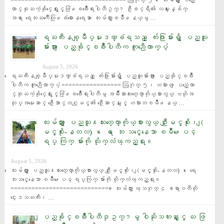
================================= ဩဂုတ္ ၅၊ ေလးမ်က္ႏွာ ျပည္ေ
ထာင္စုႀကံ့ခိုင္ေရးႏွင့္ဖြံ႕ၿဖိဳးေရးပါတီဥကၠ႒ ဦးခင္ရီ၏ လမ္းၫႊန္ခ်က္
အရ ေရေဘးႀကဳံေတြ႕ခံစားေနရေသာ ေလးမ်က္ႏွာၿမိဳ႕နယ္မွ …
ေရႀကီးနစ္ျမဳပ္မႈဒဏ္ခံရသည့္ ေက်း႐ြာမ်ားရွိ ျပည္သူ
မ်ားအား ျပည္ခိုင္ၿဖိဳးပါတီက ကူညီေထာက္ပံ့
August 5, 2026
ေရႀကီးနစ္ျမဳပ္မႈဒဏ္ခံရသည့္ ေက်း႐ြာမ်ားရွိ ျပည္သူမ်ားအား ျပည္ခိုင္ၿဖိဳး
ပါတီက ကူညီေထာက္ပံ့ ================= ဩဂုတ္ ၅၊ ဟသၤာတ ျပည္ေထာ
င္စုႀကံ့ခိုင္ေရးႏွင့္ဖြံ႕ၿဖိဳးေရးပါတီမွ အမ်ိဳးသားလႊတ္ေတာ္ကိုယ္စားလွယ္ ဗဟိုအ
လုပ္အမႈေဆာင္ ဦးေအာင္တင္ျမင့္၏ ဦးေဆာင္မႈႏွင့္ ဟသၤာတၿမိဳ႕နယ္ …
ေလးမ်က္ႏွာ ျပည္သူ႔လႊတ္ေတာ္ကိုယ္စားလွယ္ ဦးျမင့္စိုး၊ (ျ
မင့္စိုး-နတလ) ၊ ေရ ေဘး သင့္ေနေသာ ၿမိဳ႕ေပၚ
ရပ္ ကြက္ မ်ားကို လိုက္လံၾကည့္ရႈ။
August 5, 2026
ေလးမ်က္ႏွာ ျပည္သူ႔လႊတ္ေတာ္ကိုယ္စားလွယ္ ဦးျမင့္စိုး၊ (ျမင့္စိုး-နတလ) ၊ ေရေ
ဘးသင့္ေနေသာ ၿမိဳ႕ေပၚ ရပ္ကြက္ မ်ားကို လိုက္လံၾကည့္ရႈ။ 
============================= ေလးမ်က္ႏွာ ၾသဂုတ္ ၄ ဧရာဝတီတို
င္းေဒသႀကီး၊ …
ျပည္ခိုင္ၿဖိဳးပါတီဒုဥကၠ႒မွ ဝါဆိုသကၤန္းႏွင့္ လႉ ဖြ