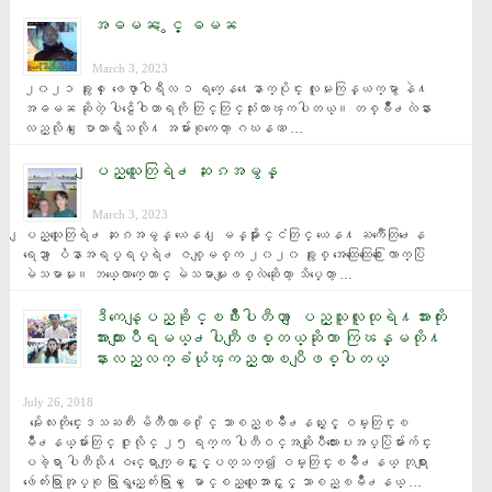
အဓမၼ ႏွင့္ ဓမၼ
March 3, 2023
၂၀၂၁ ခုႏွစ္ ေဖေဖာ္ဝါရီလ ၁ ရက္ေန႔ေနာက္ပိုင္း လူမႈကြန္ယက္မွာ နဲ႔ 
အဓမၼ ဆိုတဲ့ ပါဠိေဝါဟာရကို တြင္တြင္သုံးလာၾကပါတယ္။ တစ္ခ်ိဳ႕လဲနား
လည္လို႔ ေျပာတာရွိသလို႔ အမ်ားစုကေတာ့ ဂဃနဏ …
ျပည္သူေတြရဲ႕ ဆႏၵအမွန္
March 3, 2023
ျပည္သူေတြရဲ႕ ဆႏၵအမွန္ ယေန႔ ျမန္မာႏိုင္ငံတြင္ ယေန႔ ႀကဳံေတြ႕ေန
ရေသာ ျပႆနာအရပ္ရပ္ရဲ႕ ဇစ္ျမစ္က ၂၀၂၀ ခုႏွစ္ အေထြေထြေ႐ြးေကာက္ပြဲ 
မဲသမာမႈ။ ဘယ္ေလာက္ေတာင္ မဲသမာမႈျဖစ္လဲဆိုေတာ့ သိပ္ေတာ့ …
ဒီကေန့ျပည္ခုိင္ၿဖိဳးပါတီဟာ ျပည္သူလူထုရဲ႔အားကိုး
အားထားျပဳရမယ္႕ပါတီျဖစ္တယ္ဆိုတာ ကြၽန္မတို႔
နားလည္လက္ခံယုံၾကည္လာၿပီျဖစ္ပါတယ္
July 26, 2018
  မႏၲေလးတိုင္းေဒသႀကီး မိတီၴလာခ႐ိုင္ သာစည္ၿမိဳ႕နယ္ႏွင့္ ဝမ္းတြင္းၿ
မိဳ႕နယ္မ်ားတြင္ ဇူလိုင္ ၂၅ ရက္က ပါတီဝင္အဆိုျပဳလႊာေပးအပ္ပြဲမ်ားက်င္း
ပခဲ့ရာ ပါတီသို႔ဝင္ေရာက္ျခင္းႏွင့္ပတ္သက္၍ ဝမ္းတြင္းၿမိဳ႕နယ္ ဘုရားျ
ဖဴေက်းရြာအုပ္စု ရြာရွည္ေက်းရြာမွ ေမာင္စည္သူေအာင္ႏွင့္ သာစည္ၿမိဳ႕နယ္ …