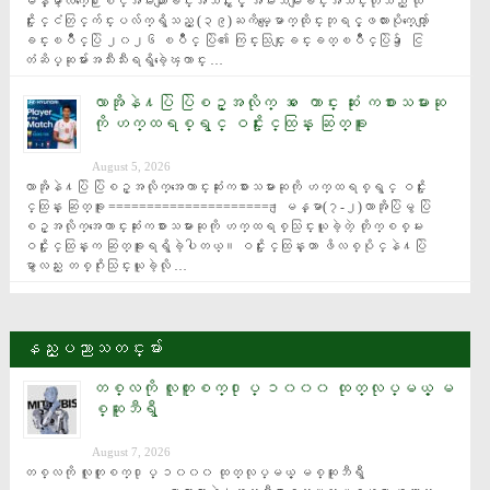
မန္မာ့လက္ေ႐ြးစင္အမ်ိဳးသားျခင္းအသင္းႏွင့္ အမ်ိဳးသမီးျခင္းအသင္းတိုသည္ ထို
င္းႏိုင္ငံတြင္က်င္းပလ်က္ရွိသည့္ (၃၉)ႀကိမ္ေျမာက္ထိုင္းဘုရင့္ဖလားပိုက္ေက်ာ္ျ
ခင္းၿပိဳင္ပြဲ ၂၀၂၆ ၿပိဳင္ ပြဲ၏ ကြင္းသြင္းျခင္းခတ္ၿပိဳင္ပြဲ၌ ေငြ
တံဆိပ္ဆုမ်ားအသီးသီးရရွိခဲ့ေၾကာင္း …
လာအိုနဲ႔ပြဲ ပြဲစဥ္အလိုက္ အ ေကာင္း ဆုံး ကစားသမားဆု
ကို ဟက္ထရစ္ရွင္ ဝင္းႏိုင္ထြန္း ဆြတ္ခူး
August 5, 2026
လာအိုနဲ႔ပြဲ ပြဲစဥ္အလိုက္အေကာင္းဆုံးကစားသမားဆုကို ဟက္ထရစ္ရွင္ ဝင္းႏို
င္ထြန္း ဆြတ္ခူး ====================== ျမန္မာ(၇-၂)လာအိုပြဲမွ ပြဲ
စဥ္အလိုက္အေကာင္းဆုံးကစားသမားဆုကို ဟက္ထရစ္သြင္းယူခဲ့တဲ့ တိုက္စစ္မႉး 
ဝင္းႏိုင္ထြန္းက ဆြတ္ခူးရရွိခဲ့ပါတယ္။ ဝင္းႏိုင္ထြန္းဟာ ဖိလစ္ပိုင္နဲ႔ပြဲ
မွာလည္း တစ္ဂိုးသြင္းယူခဲ့လို …
နည္းပညာသတင္းမ်ား
တစ္လကို လူတူစက္႐ုပ္ ၁၀၀၀ ထုတ္လုပ္မယ့္ မ
စ္ဆူဘီရွီ
August 7, 2026
တစ္လကို လူတူစက္႐ုပ္ ၁၀၀၀ ထုတ္လုပ္မယ့္ မစ္ဆူဘီရွီ 