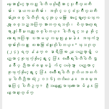
မ္းေဆာင္ႏိုင္ေသာ္လည္း ပါတီဗဟိုဦးေဆာင္ပုဂၢိဳလ္ႀကီး
မ်ား၊ နာယကႀကီးမ်ား၊ အတိုင္ပင္ခံပုဂၢိဳလ္ႀကီး
မ်ားအျဖစ္ ပါတီကို ရင္အုပ္မကြာ ေစာင့္ေရွာက္ေပးၾက
မွာျဖစ္သည့္အတြက္ အားတက္ရသလို၊ စိတ္ဓာတ္ေရး
ရာ လံုျခံဳမႈလည္းျဖစ္ပါတယ္။ ပါတီရွင္သန္ ခိုင္
မာေရးအတြက္ ေပးလာမယ့္ လမ္းညႊန္မႈနဲ႔ အၾကံဥာ
ဏ္မ်ားကိုလည္း ေလးစားစြာခံယူလိုပါတယ္။” ၾသဂုတ္
(၂၄) ရက္ နံနက္ ၈ နာရီခြဲက ေနျပည္ေတာ္ရွိ ျပ
ည္ေထာင္စုၾကံ့ခိုင္ေရးႏွင့္ ဖြံ႔ၿဖိဳးေရးပါတီပါတီ ဌာ
နခ်ဳပ္ ညီလာခံခန္းမ၌ က်င္းပခဲ့ေသာ ျပည္ေထာင္
စုၾကံ့ခိုင္ေရးႏွင့္ ဖြံ႔ၿဖိဳးေရးပါတီ ဒုတိယအႀကိ
မ္ ပါတီညီလာခံ(၂ဝ၁၆) တတိယေန႔ အခမ္းအ
နားတြင္ ပါတီဥကၠ႒ ဦးသန္းေဌးေျပာၾကားေသာ မိန္႔ခြ
န္းေကာက္ႏႈတ္ခ်က္