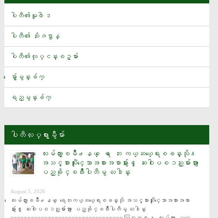
ေလ့က်င့္ေရး ဝတ္စုံ အ တြ က္ ေပါင္ သန္း ၂၀ တန္ စ ပြ န္ဆာ စာခ်ဳပ္ကို မ
ပါတီ၏မူ၀ါဒ
န္ယူ ခ်ဳပ္ဆို
ျမန္မာ့လက္ေ႐ြးစင္ အမ်ိဳးသားအသင္းႏွင့္ အမ်ိဳးသမီးအသင္းတို႔ ကြင္း သြင္း ျခ
ပါတီ၏ သႏိၷဌာန္
င္းခတ္ကစားနည္း၌ ေငြ တံဆိပ္ဆုမ်ားအသီးသီး ဆြတ္ခူး
ပါတီ၏လုပ္ငန္းစဥ္မ်ား
ေလးမ်က္ႏွာၿမိဳ႕နယ္ ေရ ေဘး ကယ္ဆယ္ေရးစခန္းသို႔ အသင့္စားသုံးႏိုင္ေသာအစား
အစာမ်ားႏွင့္ ေဆးဝါးပစၥည္းမ်ားအား ျပည္ခိုင္ၿဖိဳးပါတီမွ လႉဒါန္း
ေမွ်ာ္မွန္းခ်က္
ေရႀကီးနစ္ျမဳပ္မႈဒဏ္ခံရသည့္ ေက်း႐ြာမ်ားရွိ ျပည္သူမ်ားအား ျပည္ခိုင္ၿဖိဳး
ရည္မွန္းခ်က္
ပါတီက ကူညီေထာက္ပံ့
ဒီယိုမန္ဒီကို ရီးယဲလ္မက္ဒရစ္အသင္း ေခၚယူ
ျပည္ တြင္း စက္သုံးဆီေဈး တစ္လီတာလွ်င္ က်ပ္ ၁၇၀ မွ ၂၆၅ အထိ ျမင့္
ပါတီလႈပ္ရွားမွဳမ်ား
တက္
ေလးမ်က္ႏွာၿမိဳ႕နယ္ ေရ ေဘး ကယ္ဆယ္ေရးစခန္းသို႔
တစ္လကို လူတူစက္႐ုပ္ ၁၀၀၀ ထုတ္လုပ္မယ့္ မစ္ဆူဘီရွီ
အသင့္စားသုံးႏိုင္ေသာအစားအစာမ်ားႏွင့္ ေဆးဝါးပစၥည္းမ်ားအား ျ
UFC 331 ၿပိဳင္ ပြဲ မွာ ထိပ္ဆုံးေခါင္ ပြဲ ႀကီးအျဖစ္ ထိုး ရ ေတာ့ မယ့္ လက္ရွိ
ပည္ခိုင္ၿဖိဳးပါတီမွ လႉဒါန္း
ခ်န္ပီယံ ‌Joshua Van
August 5, 2026
ေလးမ်က္ႏွာၿမိဳ႕နယ္ ေရေဘးကယ္ဆယ္ေရးစခန္းသို အသင့္စားသုံးႏိုင္ေသာအစားအစာ
မ်ားႏွင့္ ေဆးဝါးပစၥည္းမ်ားအား ျပည္ခိုင္ၿဖိဳးပါတီမွ လႉဒါန္း 