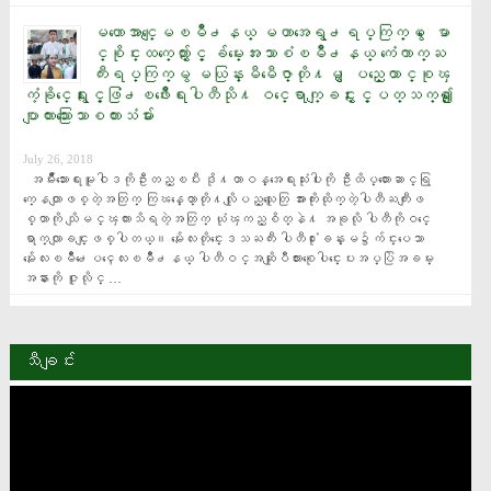
မဟာေအာင္ေျမၿမိဳ႕နယ္ မဟာအေရွ႕ရပ္ကြက္မွ ေမာ
င္စုိင္းထက္ေက်ာ္ႏွင့္ ခ်မ္းေအးသာစံၿမိဳ႕နယ္ ကံေကာက္ႀ
ကီးရပ္ကြက္မွ မယြန္းမီမီေဇာ္တုိ႔မွ ျပည္ေထာင္စုၾ
ကံ့ခုိင္ေရးႏွင့္ဖြံ႕ၿဖိဳးေရးပါတီသုိ႔ ဝင္ေရာက္ျခင္းႏွင့္ပတ္သက္၍ ​ေျ
ပာျကားသြား​ေသာစကားသံမ်ား
July 26, 2018
  အမ်ဳိးသားေရးမူဝါဒကိုဦးတည္ၿပီး ဒို႔တာဝန္အေရးသံုးပါးကို ဦးထိပ္ထားေဆာင္ရြ
က္ေနတာျဖစ္တဲ့အတြက္ ကြၽန္ေတာ္တို႔လိုျပည္သူေတြ အားကိုးထိုက္တဲ့ပါတီႀကီးျဖ
စ္တာကို သိျမင္ၾကားသိရတဲ့အတြက္ ယံုၾကည္စိတ္နဲ႔ အခုလို ပါတီကိုဝင္ေ
ရာက္လာျခင္းျဖစ္ပါတယ္​။ မႏၲေလးတိုင္းေဒသႀကီး ပါတီ႐ံုးခန္းမ၌က်င္းပေသာ 
မႏၲေလးၿမိဳ႕ေပၚေလးၿမိဳ႕နယ္ ပါတီဝင္အဆုိျပဳလႊာစုေပါင္းေပးအပ္ပြဲအခမ္း
အနားကုိ ဇူလိုင္ …
သီချင်း