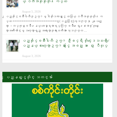
ယ္ ဝတၳဳအစုစုတို႔ ကပ္လႉ
August 5, 2026
ျပည္ခိုင္ၿဖိဳးပါတီဒုဥကၠ႒မွ ဝါဆိုသကၤန္းႏွင့္ လႉဖြယ္ ဝတၳဳအစုစုတို႔ က
ပ္လႉ ========================= (ျပည္တြင္း)ၾသဂုတ္ ၄ ေနျပည္ေ
တာ္ ၊တပ္ကုန္းၿမိဳ႕နယ္ အေနာ္ရထာရပ္ကြက္ ၿမိဳ႕ေရွ႕စႏၵာ႐ုံဘုန္းေ
တာ္ႀကီးေက်ာင္းမွ သက္ေတာ္ရွည္ ဆရာေတာ္ဘုရားႀကီးအား ၾသဂုတ္လ …
ျပည္ခိုင္ၿဖိဳးပါတီ ဥကၠ႒ ဦးခင္ရီ တိုင္းေဒသႀကီး/ျ
ပည္နယ္ လႊတ္ေတာ္ဥကၠ႒မ်ားႏွင့္ အစည္း အ ေဝး ျပဳလုပ္
August 3, 2026
ျပည္နယ္ႏွင့္တိုင္း သတင္းမ်ား