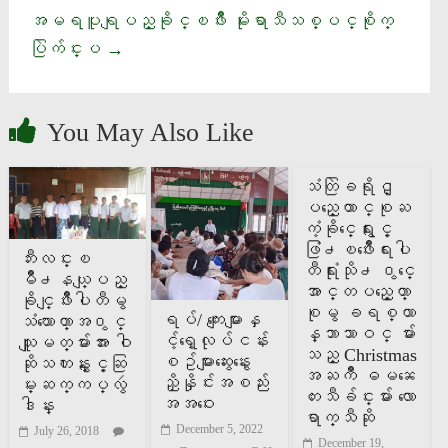
အမရပူရျပည္ခိုင္ၿဖိဳး မိုးရာသီသစ္ပင္စိုက္
ပြဲက်င္းပ
→
You May Also Like
သံတြဲခရုိင္ ျ
ပည္ေထာင္စုႀ
ကံ့ခိုင္ေရးႏွင့္
ဖြံ႕ၿဖိဳးေရးပါ
ဘီးလင္​းၿ
တီရံုးသို႕ ႐ွင္ေ
မိဳ႕နယ္ျပည္
အာင္တပည့္ေတာ္
ခုိင္ျဖဳိးပါတီမွ
စုမွ ခရစ္ယာ
ရပ်/ ကျေးများနှ
သံဃာေတာ္အ႐ွင္
န္ဘာသာဝင္ မ်ား
င့်ရှေ့လုပ်ငန်း
သူျမတ္မ်ားအား ဝါ
သည္ Christmas
စဥ်များဆွေးနွေး
ဆုိသကၤန္းႏွင့္ဆြ
အႀကိဳ ဓမၼေ
ညှိနှိုင်းအစည်း
မ္းဆက္ကပ္လွဴ
တးသီခ်င္းမ်ား လာေ
အအဝေး
ဒါန္း
ရာက္သီဆို
December 5, 2022
July 26, 2018
December 19,