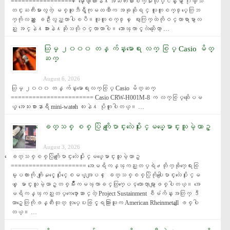
================== ေမာ္ေတာ္ကားနဲ႔အႀကီးစားစက္မႈလုပ္ငန္းမွာ ဂုဏ္သ
တင္းႀကီးမားလွတဲ့ မစ္ဆူဘီရွီကုမၸဏီက အခုဆိုရင္ လူတူစက္႐ုပ္ေတြဘ
က္ကိုလည္း ေျခဦးလွည့္လာပါၿပီ။လူတူစက္႐ုပ္ ေဈးကြက္ထဲကိုဝင္လာရာမွာလ
ည္း အင္နဲ႔အားနဲ႔ဆိုသလိုဝင္လာတာပါ။ ဘာေၾကာင့္လဲဆိုေတာ့ …
ယြမ္ ၂၀၀၀ တန္ က်န္းမာေရး လက္ စြပ္ Casio မိတ္
ဆက္
August 6, 2026
ယြမ္ ၂၀၀၀ တန္ က်န္းမာေရးလက္စြပ္ Casio မိတ္ဆက္ 
======================= Casio CRW-H001M-8 က လက္စြပ္ဆိုေပမ
ယ့္ အေသးစားနာရီ mini-watch ေလးနဲ႔ ပိုတူပါတယ္။ …
ေခတ္သစ္ စစ္ ပြဲ ကိုေျပာင္းလဲေပးႏိုင္မယ့္ေမာင္းသူမဲ့ယာဥ္
August 3, 2026
ေခတ္သစ္စစ္ပြဲကိုေျပာင္းလဲေပးႏိုင္မယ့္ေမာင္းသူမဲ့ယာဥ္ 
===================== အေမရိကန္ၾကည္းတပ္ရဲ႕တိုက္ခိုက္ေရးစြ
မ္းပကားကို တိုးျမႇင့္ေပးႏိုင္ေစမယ့္အျပင္ ေခတ္သစ္စစ္ပြဲကိုပါေျပာင္းလဲေပးႏိုင္မ
ယ့္ ေမာင္းသူမဲ့ယာဥ္တစ္မ်ိဳးကမၾကာခင္ထြက္ေပၚလာေတာ့မွာျဖစ္ပါတယ္။ အေ
မရိကန္ၾကည္းတပ္ကေဖာ္ေဆာင္တဲ့ Project Sustainment စီမံကိန္းအတြက္ ဒီ
ယာဥ္ေတြကိုဖန္တီးထုတ္ လုပ္ေပးခြင့္ရသြားသူက American Rheinmetall ျဖစ္ပါ
တယ္။ …