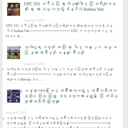
UFC 331 ၿပိဳင္ ပြဲ မွာ ထိပ္ဆုံးေခါင္ ပြဲ ႀကီးအျဖစ္
ထိုး ရ ေတာ့ မယ့္ လက္ရွိ ခ်န္ပီယံ ‌Joshua Van
August 6, 2026
UFC 331 ၿပိဳင္ပြဲမွာ ထိပ္ဆုံးေခါင္ပြဲႀကီးအျဖစ္ ထိုးရေတာ့မယ့္ လက္ရွိ ခ်န္
ပီယံ ‌Joshua Van ==================== UFC က စက္တက္ဘာ ၁၉ ရ
က္ေန႔မွာ …
ေလ့က်င့္ေရး ဝတ္စုံ အ တြ က္ ေပါင္ သန္း ၂၀ တန္ စ
ပြ န္ဆာ စာခ်ဳပ္ကို မန္ယူ ခ်ဳပ္ဆို
August 6, 2026
ေလ့က်င့္ေရး ဝတ္စုံအတြက္ ေပါင္ သန္း ၂၀ တန္ စပြန္ဆာ စာခ်ဳပ္ကို မန္ယူ 
ခ်ဳပ္ဆို ================= မန္ယူအသင္းဟာ ေလ့က်င့္ေရး၀တ္စုံစပြန္
ဆာအျဖစ္ Betway နဲ႔ …
ျမန္မာ့လက္ေ႐ြးစင္ အမ်ိဳးသားအသင္းႏွင့္ အမ်ိဳးသမီးအသ
င္းတို႔ ကြင္း သြင္း ျခင္းခတ္ကစားနည္း၌ ေငြ တံဆိပ္
ဆုမ်ားအသီးသီး ဆြတ္ခူး
August 6, 2026
ျမန္မာ့လက္ေ႐ြးစင္ အမ်ိဳးသားအသင္းႏွင့္ အမ်ိဳးသမီးအသင္းတို ကြင္းသြင္းျခင္းခ
တ္ကစားနည္း၌ ေငြတံဆိပ္ဆုမ်ားအသီးသီးဆြတ္ခူး ==================== ျ