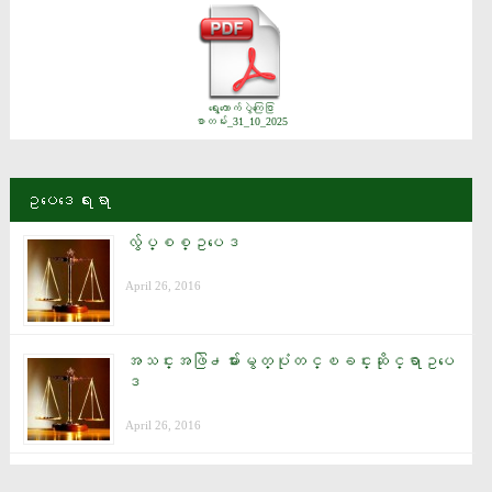
ရွေးကောက်ပွဲကြေငြာ
စာတမ်း_31_10_2025
ဥပေဒေရးရာ
လွ်ပ္စစ္ဥပေဒ
April 26, 2016
အသင္းအဖြဲ႕မ်ားမွတ္ပုံတင္ၿခင္းဆိုင္ရာဥပေ
ဒ
April 26, 2016