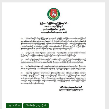
ဌာနခ်ဳပ္
ပါတီလွဳပ္ရွားမွဳမ်ား