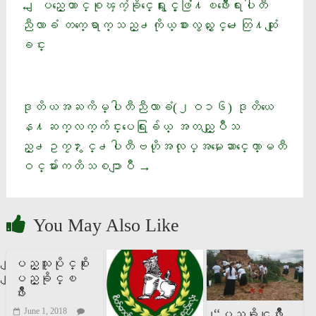
ျပည္ေထာင္စုၾကံ့ခိုင္ေရးႏွင့္ဖြံ႔ၿဖိဳးေရးပါတီ
←
ညီလာခံ တက္ေရာက္သည္႕ကုိယ္စားလွယ္ႏွင္႕ေတြ႔ဆုံျ
ခင္း
ဒုတိယအႀကိမ္ပါတီညီလာခံ(၂ဝ၁၆) ဒုတိယေ
န႔ဆက္လက္က်င္းပေရြးခ်ယ္ အတည္ျပဳသ
ည္႕ဥကၠ႒ႏွင္႕ပါတီဗဟိုအလုပ္အမႈေဆာင္ေကာ္မတီ
ဝင္မ်ားကတိသစၥာျပဳ
→
You May Also Like
ျပည္သူပုိင္စုိး
ျပည္ခုိင္ၿ
ဖိဳး
June 1, 2018
“ျပည္ခိုင္ျဖိဳး