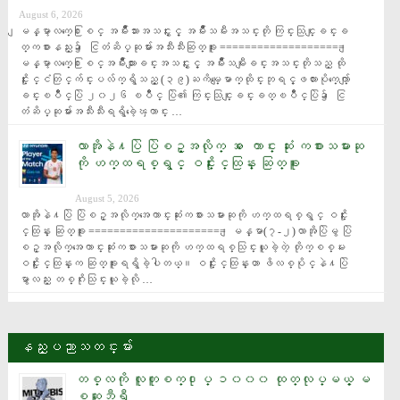
August 6, 2026
ျမန္မာ့လက္ေ႐ြးစင္ အမ်ိဳးသားအသင္းႏွင့္ အမ်ိဳးသမီးအသင္းတို ကြင္းသြင္းျခင္းခ
တ္ကစားနည္း၌ ေငြတံဆိပ္ဆုမ်ားအသီးသီးဆြတ္ခူး ==================== ျ
မန္မာ့လက္ေ႐ြးစင္အမ်ိဳးသားျခင္းအသင္းႏွင့္ အမ်ိဳးသမီးျခင္းအသင္းတိုသည္ ထို
င္းႏိုင္ငံတြင္က်င္းပလ်က္ရွိသည့္ (၃၉)ႀကိမ္ေျမာက္ထိုင္းဘုရင့္ဖလားပိုက္ေက်ာ္ျ
ခင္းၿပိဳင္ပြဲ ၂၀၂၆ ၿပိဳင္ ပြဲ၏ ကြင္းသြင္းျခင္းခတ္ၿပိဳင္ပြဲ၌ ေငြ
တံဆိပ္ဆုမ်ားအသီးသီးရရွိခဲ့ေၾကာင္း …
လာအိုနဲ႔ပြဲ ပြဲစဥ္အလိုက္ အ ေကာင္း ဆုံး ကစားသမားဆု
ကို ဟက္ထရစ္ရွင္ ဝင္းႏိုင္ထြန္း ဆြတ္ခူး
August 5, 2026
လာအိုနဲ႔ပြဲ ပြဲစဥ္အလိုက္အေကာင္းဆုံးကစားသမားဆုကို ဟက္ထရစ္ရွင္ ဝင္းႏို
င္ထြန္း ဆြတ္ခူး ====================== ျမန္မာ(၇-၂)လာအိုပြဲမွ ပြဲ
စဥ္အလိုက္အေကာင္းဆုံးကစားသမားဆုကို ဟက္ထရစ္သြင္းယူခဲ့တဲ့ တိုက္စစ္မႉး 
ဝင္းႏိုင္ထြန္းက ဆြတ္ခူးရရွိခဲ့ပါတယ္။ ဝင္းႏိုင္ထြန္းဟာ ဖိလစ္ပိုင္နဲ႔ပြဲ
မွာလည္း တစ္ဂိုးသြင္းယူခဲ့လို …
နည္းပညာသတင္းမ်ား
တစ္လကို လူတူစက္႐ုပ္ ၁၀၀၀ ထုတ္လုပ္မယ့္ မ
စ္ဆူဘီရွီ