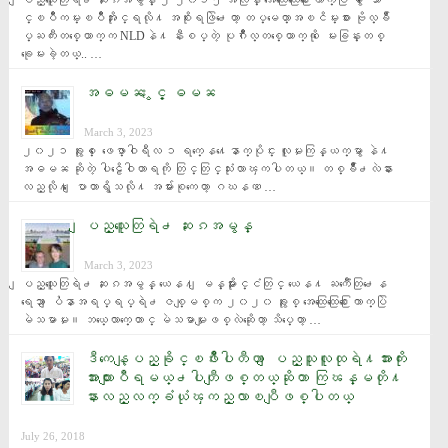
ျပည္သူေတြရဲ႕ ဆႏၵအမွန္ ၂ ၂၀၁၅ အလြန္ အေထြေထြေ႐ြးေကာက္ပြဲ မွ ေသာ
င္ၿပိဳကမ္းၿပိဳအႏိုင္ရလို႔ အစိုးရဖြဲ႕ေတာ့ တပ္မေတာ္အၿငိမ္းစား ဗိုလ္ခ်ဳ
ပ္ႀကီးတစ္ေယာက္က NLDနဲ႔ နီးစပ္တဲ့ ပုဂၢိဳလ္တစ္ေယာက္ကို ေမးခြန္းတစ္
ခုေမးခဲ့တယ္.. …
အဓမၼ ႏွင့္ ဓမၼ
March 3, 2023
၂၀၂၁ ခုႏွစ္ ေဖေဖာ္ဝါရီလ ၁ ရက္ေန႔ေနာက္ပိုင္း လူမႈကြန္ယက္မွာ နဲ႔ 
အဓမၼ ဆိုတဲ့ ပါဠိေဝါဟာရကို တြင္တြင္သုံးလာၾကပါတယ္။ တစ္ခ်ိဳ႕လဲနား
လည္လို႔ ေျပာတာရွိသလို႔ အမ်ားစုကေတာ့ ဂဃနဏ …
ျပည္သူေတြရဲ႕ ဆႏၵအမွန္
March 3, 2023
ျပည္သူေတြရဲ႕ ဆႏၵအမွန္ ယေန႔ ျမန္မာႏိုင္ငံတြင္ ယေန႔ ႀကဳံေတြ႕ေန
ရေသာ ျပႆနာအရပ္ရပ္ရဲ႕ ဇစ္ျမစ္က ၂၀၂၀ ခုႏွစ္ အေထြေထြေ႐ြးေကာက္ပြဲ 
မဲသမာမႈ။ ဘယ္ေလာက္ေတာင္ မဲသမာမႈျဖစ္လဲဆိုေတာ့ သိပ္ေတာ့ …
ဒီကေန့ျပည္ခုိင္ၿဖိဳးပါတီဟာ ျပည္သူလူထုရဲ႔အားကိုး
အားထားျပဳရမယ္႕ပါတီျဖစ္တယ္ဆိုတာ ကြၽန္မတို႔
နားလည္လက္ခံယုံၾကည္လာၿပီျဖစ္ပါတယ္
July 26, 2018