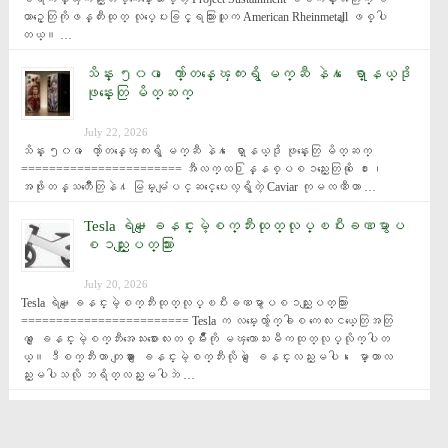
ယာဥ္ေတြကိုဖန္တီးထုတ္ လုပ္ေပးခြင့္ရသြားသူက American Rheinmetall ျဖစ္ပါ
တယ္။ …
သိန္း ၅၀၀ ေက်ာ္တန္ေၾကးရွိ မက္ဆီ နဲ႔ ေရာ္နယ္ဒို
ဖုန္းေတြ မိတ္ဆက္
July 22, 2026
သိန္း ၅၀၀ ေက်ာ္တန္ေၾကးရွိ မက္ဆီ နဲ႔ ေရာ္နယ္ဒို ဖုန္းေတြ မိတ္ဆက္ 
======================= အီလက္ထ႐ြန္နစ္ပစၥည္းေတြကို ေ႐ႊ၊ 
အဖိုးတန္သတၱဳေတြနဲ႔ မြမ္းမံျပင္ဆင္ေပးေလ့ရွိတဲ့ Caviar ကုမၸဏီဟာ …
Tesla ရဲ႕‌ေျခနင္းမဲ့စက္ဘီးထုတ္လုပ္ၿပီးခဏမွာပ
စၥည္းျပတ္သြား
July 20, 2026
Tesla ရဲ႕‌ေျခနင္းမဲ့စက္ဘီးထုတ္လုပ္ၿပီးခဏမွာပစၥည္းျပတ္သြား 
======================== Tesla က လမ္းေလွ်ာက္ခါစ ကေလးငယ္ေတြအတြ
က္ ေျခနင္းမဲ့စက္ဘီးအေသးစားေလးတစ္မ်ိဳးကို မၾကာေသးမီကထုတ္လုပ္လိုက္ပါတ
ယ္။ ဒီစက္ဘီးဟာ တျခား ေျခနင္းမဲ့စက္ဘီးလိုပဲ ေျခနင္းလည္းမပါ၊ ေမာ္တာလ
ည္းမပါသလို ဘရိတ္လည္းမပါဘဲ …