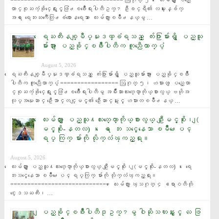
================================= ဩဂုတ္ ၅၊ ေလးမ်က္ႏွာ ျပည္ေ
ထာင္စုႀကံ့ခိုင္ေရးႏွင့္ဖြံ႕ၿဖိဳးေရးပါတီဥကၠ႒ ဦးခင္ရီ၏ လမ္းၫႊန္ခ်က္
အရ ေရေဘးႀကဳံေတြ႕ခံစားေနရေသာ ေလးမ်က္ႏွာၿမိဳ႕နယ္မွ …
ေရႀကီးနစ္ျမဳပ္မႈဒဏ္ခံရသည့္ ေက်း႐ြာမ်ားရွိ ျပည္သူ
မ်ားအား ျပည္ခိုင္ၿဖိဳးပါတီက ကူညီေထာက္ပံ့
August 5, 2026
ေရႀကီးနစ္ျမဳပ္မႈဒဏ္ခံရသည့္ ေက်း႐ြာမ်ားရွိ ျပည္သူမ်ားအား ျပည္ခိုင္ၿဖိဳး
ပါတီက ကူညီေထာက္ပံ့ ================= ဩဂုတ္ ၅၊ ဟသၤာတ ျပည္ေထာ
င္စုႀကံ့ခိုင္ေရးႏွင့္ဖြံ႕ၿဖိဳးေရးပါတီမွ အမ်ိဳးသားလႊတ္ေတာ္ကိုယ္စားလွယ္ ဗဟိုအ
လုပ္အမႈေဆာင္ ဦးေအာင္တင္ျမင့္၏ ဦးေဆာင္မႈႏွင့္ ဟသၤာတၿမိဳ႕နယ္ …
ေလးမ်က္ႏွာ ျပည္သူ႔လႊတ္ေတာ္ကိုယ္စားလွယ္ ဦးျမင့္စိုး၊ (ျ
မင့္စိုး-နတလ) ၊ ေရ ေဘး သင့္ေနေသာ ၿမိဳ႕ေပၚ
ရပ္ ကြက္ မ်ားကို လိုက္လံၾကည့္ရႈ။
August 5, 2026
ေလးမ်က္ႏွာ ျပည္သူ႔လႊတ္ေတာ္ကိုယ္စားလွယ္ ဦးျမင့္စိုး၊ (ျမင့္စိုး-နတလ) ၊ ေရေ
ဘးသင့္ေနေသာ ၿမိဳ႕ေပၚ ရပ္ကြက္ မ်ားကို လိုက္လံၾကည့္ရႈ။ 
============================= ေလးမ်က္ႏွာ ၾသဂုတ္ ၄ ဧရာဝတီတို
င္းေဒသႀကီး၊ …
ျပည္ခိုင္ၿဖိဳးပါတီဒုဥကၠ႒မွ ဝါဆိုသကၤန္းႏွင့္ လႉ ဖြ