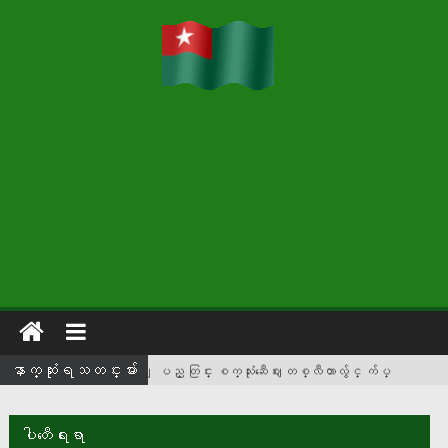
ေနာက္ဆံုးရသတင္းမ်ား
ျပည္ တြင္း စက္သုံးဆီေဈး တစ္လီတာလွ်င္ က်ပ္
၁၇၀ မွ ၂၆၅ အထိ ျမင့္တက္
တစ္လကို လူတူစက္႐ုပ္ ၁၀၀၀ ထုတ္လုပ္မယ့္ မစ္ဆူဘီရွီ
ပါတီေရးရာ