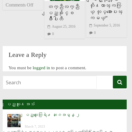
Comments Off
တို႔လာၾကကြ
တက္ညီလက္ညီ
ယ္ လုပ္အားေပးၾ
ျပည္ခိုင္ၿ
ကမယ္”
ဖိဳးပါတီ
September 5, 2016
August 25, 2016
0
0
Leave a Reply
You must be
logged in
to post a comment.
ျပည္သူ႔အသံ
ျပည္သူေတြရဲ႕ ဆႏၵအမွန္ ၂
March 7, 2023