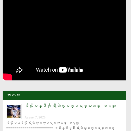
အားကစား
ဒီယိုမန္ဒီကို ရီးယဲလ္မက္ဒရစ္အသင္း ေခၚယူ
August 7, 2026
ဒီယိုမန္ဒီကို ရီးယဲလ္မက္ဒရစ္အသင္း ေခၚယူ 
======================= စပိန္ထိပ္သီး ရီးယဲလ္မက္ဒရစ္အသင္း