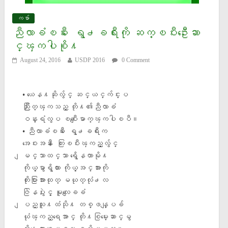
ကဗ်ာ
ညီလာခံၿပီး ေရွ႕ခရီးကုိ ဆက္ၿပီးဦးေဆာ
င္ၾကပါစုိ႔
August 24, 2016
USDP 2016
0 Comment
• ယေန႔ဆုိလွ်င္ ဆင္ယင္က်င္းပ
ညီၫြတ္ၾကသည့္ တုိ႔၏ညီလာခံ
ဝန္းရံလွပ ၿပီးေျမာက္ၾကပါၿပီ။
• ညီလာခံၿပီး ေရွ႕ခရီးက
အေဝးအနီး ေတြးၿပီးၾကည့္လွ်င္
ျမင္သာထင္သာ ရွိေနတာမုိ႔
ကုိယ့္မွာရွိထား ကုိယ့္အင္အားကုိ
တုိးပြားအားထုတ္ မယုတ္လံု႕လ
ဇြဲနပဲႏွင့္ မူလေျခခံ
ျပည္သူ႔ထံသုိ႔ တစ္ဖန္ျပခ်
ယံုၾကည္ရေအာင္ တုိ႔စြမ္းေဆာင္မွ