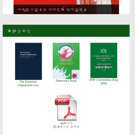
ကရင္ျပည္နယ္ သတင္းမ်ား ၾကည့္ရန္
စာအုပ္စင္
2008 Constitution (Eng-
Democracy Book
The Electronic
MM)
Transactions Law
ရွေးကောက်ပွဲ
ကြေညာစာတမ်း_မာတိကာ