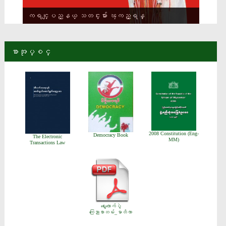
ကရင္ျပည္နယ္ သတင္းမ်ား ၾကည့္ရန္
စာအုပ္စင္
2008 Constitution (Eng-
Democracy Book
The Electronic
MM)
Transactions Law
ရွေးကောက်ပွဲ
ကြေညာစာတမ်း_မာတိကာ