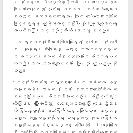
င္ သံုးရက္တာ ျပဳလုပ္လ်က္ရွိၿပီး ခ်င္းအရပ္ဘက္အ
ဖြဲ႔မ်ားအေနျဖင့္ ႏိုင္ငံေရး ျဖစ္စဥ္၊ ၿငိမ္းခ်မ္းေရးျဖ
စ္စဥ္ႏွင့္ ဖက္ဒရယ္အေရးတို႔တြင္ ပူးေပါင္းေဆာင္ရြက္
ခြင့္ရရွိရန္ ေဆြးေႏြးခဲ့ေၾကာင္း အဆိုပါ ဖိုရမ္ျဖစ္ေျမာက္ေရးေ
ကာ္မတီအဖြဲ႔၀င္ ဆလိုင္းက်ဳံးလ်န္ေထာင္းက ေျပာသည္။
၂၁ ရာစုပင္လံုညီလာခံတြင္ေဆြးေႏြးရန္ ႏိုင္ငံေရး၊ လံုၿခံဳေ
ရး၊ လူမႈေရး၊ စီးပြားေရး၊ ေျမယာႏွင့္ သဘာဝပတ္ဝန္း က်
င္ စသည့္က႑အလိုက္ ခ်င္းျပည္သူမ်ားႏွင့္ ခ်င္းအရပ္ဘ
က္အဖြဲ႔မ်ားက သေဘာထားအျမင္မ်ား ေတြ႔ဆံု ေဆြးေႏြးမည္ဟု ဆို
သည္။
‘‘ပင္လံုညီလာခံမွာ ထည့္သြင္းေဆြးေႏြးဖို႔က အဓိကက နည္း
လမ္းႏွစ္ခုနဲ႔ သြားမယ္။ ႏိုင္ငံ ေရးအင္အားစုေတြဆီက တ
စ္ဆင့္သြားမယ္။ ခ်င္းအမ်ဳိးသားတပ္ဦး၊ ခ်င္းႏိုင္ငံေရးပါ
တီေတြနဲ႔ ေဆြးေႏြးၿပီးေတာ့ ႏိုင္ငံေရးအင္အားစုေတြ ကေန ညီလာခံ
ကို ကြၽန္ေတာ္တို႔ အသံေတြကို တင္ျပသြားမယ္။ ေနာက္တစ္
နည္းက တစ္ျပည္လံုးဆိုင္ရာ အရပ္ဘက္ လူမႈအဖြဲ႔အ
စည္းဖိုရမ္မွာ ခ်င္းအရပ္ဘက္အဖြဲ႔ေတြ ပါဝင္ေဆြးေႏြးၿ
ပီး အသံေတြကို တင္ျပသြားမယ္’’ ဟု ဆလိုင္းက်ဳံးလ်န္ေထာင္းက