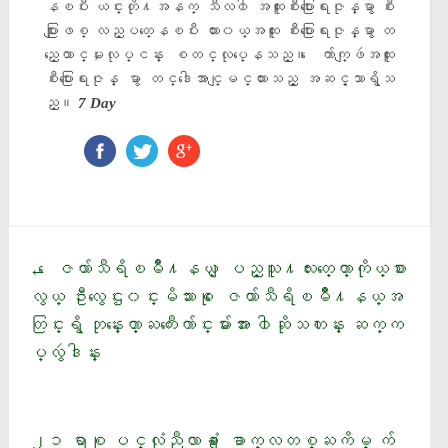
နၿပီး ယင္းတို႔အနက္ သီလ၀ါ အထူးစီးပြားေရးဇုန္မွာ စီး
ပြားျဖစ္ လည္ပတ္ေနၿပီး ထား၀ယ္အထူး စီးပြားေရးဇုန္မွာ တ
ည္ေထာင္မႈလုပ္ငန္း စတင္လုပ္ေနသည္။ ေက်ာက္ျဖဴအထူး
စီးပြားေရးဇုန္ မွာ တင္ဒါေအာင္ျမင္ထားသည့္ အဆင့္သာရွိသ
ည္။
7 Day
ေဇယ်ာသီရိၿမိဳ႔နယ္ ျပည္သူ႔လႊတ္ေတာ္ကိုယ္စား
←
လွယ္ ဦးလွေဌး၀င္းမိသားစု ေဇယ်ာသီရိၿမိဳ႔နယ္အ
တြင္းရွိ ဘုန္းေတာ္ႀကီးေက်ာင္းမ်ားအား ၀ါဆိုသကၤန္း ဆက္က
ပ္လွဴဒါန္း
၂၁ ရာစု ပင္လံုညီလာခံ ေျခာက္လတစ္ႀကိမ္ က်