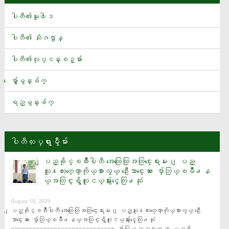
ဧရာဝတီတိုင္းေဒသႀကီးလႊတ္ေတာ္ ဥကၠ႒ အမ်ိဳးသားလႊတ္ေတာ္ကိုယ္စားလွယ္မ်ားႏွင့္
အမ်ိဳးသားလႊတ္ေတာ္႐ုံးဝန္ထမ္းမိသားစုမ်ားမွ ဧရာဝတီတိုင္းေဒသႀကီး ေရေဘးသ
ပါတီ၏မူ၀ါဒ
င့္ျပည္သူမ်ားအတြက္ ဆန္အိတ္(၂၀၀) ေထာက္ပံ့လႉဒါန္းျခင္းအခမ္းအနား
ပါတီ၏ သႏိၷဌာန္
သို႔ တက္ေရာက္
ျပည္ခိုင္ၿဖိဳးပါတီ အေထြေထြအတြင္းေရးမႉး လူငယ္အဖြဲ႕အစည္းမ်ားမွ လူင
ပါတီ၏လုပ္ငန္းစဥ္မ်ား
ယ္မ်ားႏွင့္ေတြ႕ဆုံ
ေမွ်ာ္မွန္းခ်က္
ေဟာင္ေကာင္မွာ အသက္ ၁၆ ႏွစ္ေအာက္ကေလးေတြကို ဆိုရွယ္မီဒီယာအသုံးျပဳခြင့္တားျ
မစ္ဖို႔ စီစဥ္ေန
ရည္မွန္းခ်က္
ဒီယိုမန္ဒီကို ရီးယဲလ္မက္ဒရစ္အသင္း ေခၚယူ
ျပည္ တြင္း စက္သုံးဆီေဈး တစ္လီတာလွ်င္ က်ပ္ ၁၇၀ မွ ၂၆၅ အထိ ျမင့္
ပါတီလႈပ္ရွားမွဳမ်ား
တက္
တစ္လကို လူတူစက္႐ုပ္ ၁၀၀၀ ထုတ္လုပ္မယ့္ မစ္ဆူဘီရွီ
ျပည္ခိုင္ၿဖိဳးပါတီ အေထြေထြအတြင္းေရးမႉး၊ ျပည္
သူ႔လႊတ္ေတာ္ကိုယ္စားလွယ္ ဦးေသာင္းေအး ေပ်ာ္ဘြယ္ၿမိဳ႕န
UFC 331 ၿပိဳင္ ပြဲ မွာ ထိပ္ဆုံးေခါင္ ပြဲ ႀကီးအျဖစ္ ထိုး ရ ေတာ့ မယ့္ လက္ရွိ
ယ္အတြင္းရွိလူငယ္မ်ားႏွင့္ေတြ႕ဆုံ
ခ်န္ပီယံ ‌Joshua Van
August 10, 2026
ျမန္မာ့႐ိုးရာလက္ေဝွ႔ ကမာၻ႔ခ်န္ပီယံၿပိဳင္ပြဲတြင္ ႏိုင္ဝင္းထြန္း ေ႐ႊ
ျပည္ခိုင္ၿဖိဳးပါတီ အေထြေထြအတြင္းေရးမႉး၊ ျပည္သူ႔လႊတ္ေတာ္ကိုယ္စားလွယ္ ဦးေ
ခါးပတ္ခ်န္ပီယံဆြတ္ခူးၿပီး ထြန္းမင္းေအာင္ႏွင့္ရာမန္တို႔သေရက်
သာင္းေအး ေပ်ာ္ဘြယ္ၿမိဳ႕နယ္အတြင္းရွိလူငယ္မ်ားႏွင့္ေတြ႕ဆုံ 