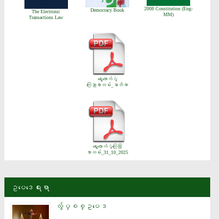
2008 Constitution (Eng-
Democracy Book
The Electronic
MM)
Transactions Law
ရွေးကောက်ပွဲ
ကြေညာစာတမ်း_မာတိကာ
ရွေးကောက်ပွဲကြေငြာ
စာတမ်း_31_10_2025
ဥပေဒေရးရာ
လွ်ပ္စစ္ဥပေဒ