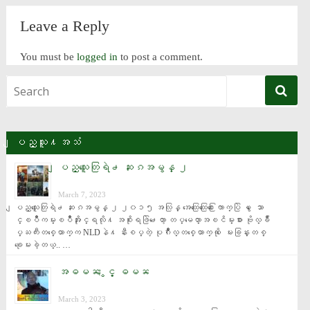
Leave a Reply
You must be
logged in
to post a comment.
ျပည္သူ႔အသံ
ျပည္သူေတြရဲ႕ ဆႏၵအမွန္ ၂
March 7, 2023
ျပည္သူေတြရဲ႕ ဆႏၵအမွန္ ၂ ၂၀၁၅ အလြန္ အေထြေထြေ႐ြးေကာက္ပြဲ မွ ေသာ
င္ၿပိဳကမ္းၿပိဳအႏိုင္ရလို႔ အစိုးရဖြဲ႕ေတာ့ တပ္မေတာ္အၿငိမ္းစား ဗိုလ္ခ်ဳ
ပ္ႀကီးတစ္ေယာက္က NLDနဲ႔ နီးစပ္တဲ့ ပုဂၢိဳလ္တစ္ေယာက္ကို ေမးခြန္းတစ္
ခုေမးခဲ့တယ္.. …
အဓမၼ ႏွင့္ ဓမၼ
March 3, 2023