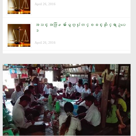
April 26, 2016
အသင္းအဖြဲ႕မ်ားမွတ္ပုံတင္ၿခင္းဆိုင္ရာဥပေ
ဒ
April 26, 2016