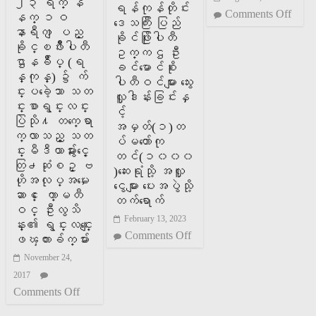
၂၃ ရက္ နံ
ရန်ကုန်တိုင်း
Comments Off
နက္ ၁ဝ
ဒေသကြီး ပြည်
နာရီက ျပည္
ခိုင်ဖြိုးပါတီ
ခိုင္ၿဖိဳးပါတီ
ဥက္ကဌ ဦး
ဌာနခ်ဳပ္ (ရ
ခင်မောင်စိုး
န္ကုန္) ၌ က်
ပါတီဝင်များ သွေး
င္းပခဲ့ေသာ သတ
လှူဒါန်းခြင်းနှ
င္းစာရွင္းလင္း
င့်
ပြဲသုိ႔ တက္ေရာ
အမှတ်(၁)တ
က္လာသည့္ သတ
ပ်မတော်ကု
င္းမီဒီယာမ်ားႏွင့္ေ
တင်(၁၀၀၀
တြ႕ဆံုစဥ္ ဗ
)ဆေးရုံသို့ အလှူ
ဟုိအလုပ္အမႈေ
ငွေများ ပေးအပွဲသို့
ဆာင္ ေကာ္မတီ
တက်ရောက်
ဝင္ ဦးလွသိ
February 13, 2023
န္း၏ ရွင္းလင္းေျ
Comments Off
ဖၾကားခ်က္မ်ား
November 24,
2017
Comments Off