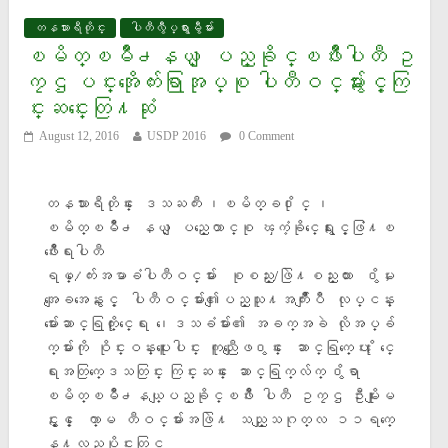
တနသၤာရီတိုင္း
ပါတီလွဳပ္ရွားမွဳမ်ား
ၿမိတ္ၿမိဳ႕နယ္ ျပည္ခိုင္ၿဖိဳးပါတီ ဥ
ကၠဌ ပင္းအိုေက်းရြာအုပ္စု ပါတီဝင္မ်ားႏွင့္ကြ
င္းဆင္းေတြ႔ဆံု
August 12, 2016
USDP 2016
0 Comment
တနသၤာရီတိုင္း ေဒသႀကီး ၊ၿမိတ္ခ႐ိုင္ ၊
ၿမိတ္ၿမိဳ႕ နယ္ ျပည္ေထာင္စု ၾကံ့ခိုင္ေရးႏွင့္ဖြံ႔ၿ
ဖိဳးေရးပါတီ
ရပ္/ေက်းအမာခံပါတီဝင္မ်ား စုစည္း/ဖြဲ႔စည္းထား ႐ွိမႈ
အေျခအေနႏွင့္ ပါတီဝင္မ်ား၏ျပည္သူ႔အက်ိဳးျပဳ လုပ္ငန္း
မ်ားေဆာင္ရြက္ႏိုင္ေရး ၊ေဒသခံမ်ား၏ အခက္အခဲ လိုအပ္ခ်
က္မ်ားကို ဝိုင္းဝန္းပူးေပါင္း ကူညီေျဖ႐ွင္း ေဆာင္ရြက္ေပး ႏိုင္ေ
ရးအတြက္ေဒသတြင္း ကြင္းဆင္း ေဆာင္ရြက္လ်က္ ႐ွ
ိရာ
ၿမိတ္ၿမိဳ႕နယ္ျပည္ခိုင္ၿဖိဳး ပါတီ ဥကၠဌ ဦးမိုးျမ
င့့္ႏွင့္ ေကာ္မ တီဝင္မ်ားအဖြဲ႔ သညျ္သဂုတ္လ ၁၁ရက္ေ
န႔လည္ပိုင္းတြင္