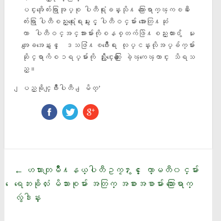
ပင္းအိုေက်းရြာအုပ္စု ပါတီရံုးခန္းသို႔ သြားေရာက္ၾကၿပီး ေ
က်းရြာ ပါတီစည္းရံုးေရးမႉးႏွင့္ ပါတီဝင္မ်ား အားေတြ႔ဆံု
ကာ ပါတီဝင္အင္အားမ်ားကိုစနစ္တက်ဖြဲ႔စည္းထား႐ွိ မႈ
အေျခအေနႏွင့္ ေဒသဖြံ႔ၿဖိဳးေရး လုပ္ငန္းလိုအပ္ခ်က္မ်ား
ဆိုင္ရာကိစၥရပ္မ်ားကို ညိွႏိုင္းေဆြးေႏြး ခဲ့ၾကေၾကာင္း သိရသ
ည္။
ျပည္ခိုင္ျဖိဳးပါတီ – ျမိတ္’
ဟသၤာတျမိဳ႔နယ္ပါတီဥကၠ႒ႏွင့္ ေကာ္မတီ၀င္မ်ား
←
ေရေဘးခိုလႈံ မိသားစုမ်ား အတြက္ အစားအစာမ်ား သြားေရာက္
လွဴဒါန္း