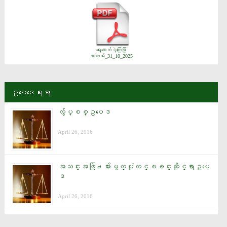
ရွေးကောက်ပွဲကြေငြာ
စာတမ်း_31_10_2025
ဥပေဒေရးရာ
လွ်ပ္စစ္ဥပေဒ
April 26, 2016
အသင္းအဖြဲ႕မ်ားမွတ္ပုံတင္ၿခင္းဆိုင္ရာဥပေ
ဒ
April 26, 2016