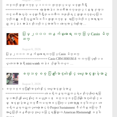
တစ္လကို လူတူစက္႐ုပ္ ၁၀၀၀ ထုတ္လုပ္မယ့္ မစ္ဆူဘီရွီ 
================== ေမာ္ေတာ္ကားနဲ႔အႀကီးစားစက္မႈလုပ္ငန္းမွာ ဂုဏ္သ
တင္းႀကီးမားလွတဲ့ မစ္ဆူဘီရွီကုမၸဏီက အခုဆိုရင္ လူတူစက္႐ုပ္ေတြဘ
က္ကိုလည္း ေျခဦးလွည့္လာပါၿပီ။လူတူစက္႐ုပ္ ေဈးကြက္ထဲကိုဝင္လာရာမွာလ
ည္း အင္နဲ႔အားနဲ႔ဆိုသလိုဝင္လာတာပါ။ ဘာေၾကာင့္လဲဆိုေတာ့ …
ယြမ္ ၂၀၀၀ တန္ က်န္းမာေရး လက္ စြပ္ Casio မိတ္
ဆက္
August 6, 2026
ယြမ္ ၂၀၀၀ တန္ က်န္းမာေရးလက္စြပ္ Casio မိတ္ဆက္ 
======================= Casio CRW-H001M-8 က လက္စြပ္ဆိုေပမ
ယ့္ အေသးစားနာရီ mini-watch ေလးနဲ႔ ပိုတူပါတယ္။ …
ေခတ္သစ္ စစ္ ပြဲ ကိုေျပာင္းလဲေပးႏိုင္မယ့္ေမာင္းသူမဲ့ယာဥ္
August 3, 2026
ေခတ္သစ္စစ္ပြဲကိုေျပာင္းလဲေပးႏိုင္မယ့္ေမာင္းသူမဲ့ယာဥ္ 
===================== အေမရိကန္ၾကည္းတပ္ရဲ႕တိုက္ခိုက္ေရးစြ
မ္းပကားကို တိုးျမႇင့္ေပးႏိုင္ေစမယ့္အျပင္ ေခတ္သစ္စစ္ပြဲကိုပါေျပာင္းလဲေပးႏိုင္မ
ယ့္ ေမာင္းသူမဲ့ယာဥ္တစ္မ်ိဳးကမၾကာခင္ထြက္ေပၚလာေတာ့မွာျဖစ္ပါတယ္။ အေ
မရိကန္ၾကည္းတပ္ကေဖာ္ေဆာင္တဲ့ Project Sustainment စီမံကိန္းအတြက္ ဒီ
ယာဥ္ေတြကိုဖန္တီးထုတ္ လုပ္ေပးခြင့္ရသြားသူက American Rheinmetall ျဖစ္ပါ
တယ္။ …