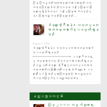
ပြဲမွ ပြဲစဥ္အလိုက္အေကာင္းဆုံးကစားသမားဆုကို ဟက္
ထရစ္သြင္းယူခဲ့တဲ့ တိုက္စစ္မႉး ဝင္းႏိုင္ထြန္းက ဆြ
တ္ခူးရရွိခဲ့ပါတယ္။ ဝင္းႏိုင္ထြန္းဟာ ဖိလစ္ပိုင္
နဲ႔ပြဲမွာလည္း တစ္ဂိုးသြင္းယူခဲ့လို …
ခ်စ္သူေဂ်ာ္ဂ်ီနာနဲ႔ လက္ထပ္မဂၤ
လာအခမ္းအနားက်င္းပမယ့္ စီေရာ္န
ယ္ဒို
August 4, 2026
ခ်စ္သူေဂ်ာ္ဂ်ီနာနဲ႔ လက္ထပ္မဂၤလာအခမ္းအနားက်
င္းပမယ့္ စီေရာ္နယ္ဒို 
======================= ေပၚတူဂီအသင္းႏွ
င့္ အယ္နာဆာအသင္း တိုက္စစ္ကစားသမား စီေရာ္နယ္
ဒိုသည္ ၎၏ခ်စ္သူ ေဂ်ာ္ဂ်ီနာႏွင့္လက္ထပ္မဂၤလာအ
ခမ္းအနားကို ၎ေမြးဖြားႀကီးျပင္းရာ ဇာတိရပ္ေျမ ေပၚ
တူဂီႏိုင္ငံရွိ မာဒိုင္ရာကြၽန္းစု၌ လာမည့္ရက္သ
တၱပတ္အတြင္းက်င္းပမည္ျဖစ္ေၾကာင္း …
နည္းပညာသတင္းမ်ား
ယြမ္ ၂၀၀၀ တန္ က်န္းမာေရး