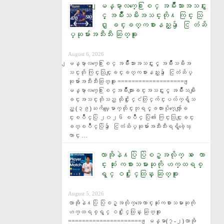
ျမန္မာ့လက္ေ႐ြးစင္ အမ်ိဳးသားအသင္းႏွ
င့္ အမ်ိဳးသမီးအသင္းတို႔ ကြင္း သြ
င္း ျခင္းခတ္ကစားနည္း၌ ေငြ တံဆိ
ပ္ဆုမ်ားအသီးသီး ဆြတ္ခူး
August 6, 2026
ျမန္မာ့လက္ေ႐ြးစင္ အမ်ိဳးသားအသင္းႏွင့္ အမ်ိဳးသမီးအ
သင္းတို ကြင္းသြင္းျခင္းခတ္ကစားနည္း၌ ေငြတံဆိပ္
ဆုမ်ားအသီးသီးဆြတ္ခူး ==================== ျ
မန္မာ့လက္ေ႐ြးစင္အမ်ိဳးသားျခင္းအသင္းႏွင့္ အမ်ိဳးသမီးျ
ခင္းအသင္းတိုသည္ ထိုင္းႏိုင္ငံတြင္က်င္းပလ်က္ရွိသ
ည့္ (၃၉)ႀကိမ္ေျမာက္ထိုင္းဘုရင့္ဖလားပိုက္ေက်ာ္ျခ
င္းၿပိဳင္ပြဲ ၂၀၂၆ ၿပိဳင္ ပြဲ၏ ကြင္းသြင္းျခင္း
ခတ္ၿပိဳင္ပြဲ၌ ေငြတံဆိပ္ဆုမ်ားအသီးသီးရရွိခဲ့ေၾ
ကာင္း …
လာအိုနဲ႔ပြဲ ပြဲစဥ္အလိုက္ အ ေကာ
င္း ဆုံး ကစားသမားဆုကို ဟက္ထရစ္
ရွင္ ဝင္းႏိုင္ထြန္း ဆြတ္ခူး
August 5, 2026
လာအိုနဲ႔ပြဲ ပြဲစဥ္အလိုက္အေကာင္းဆုံးကစားသမားဆုကို 
ဟက္ထရစ္ရွင္ ဝင္းႏိုင္ထြန္း ဆြတ္ခူး 
====================== ျမန္မာ(၇-၂)လာအို