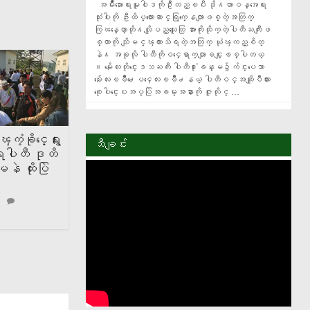
  အမ်ဳိးသားေရးမူဝါဒကိုဦးတည္ၿပီး ဒို႔တာဝန္အေရး
သံုးပါးကို ဦးထိပ္ထားေဆာင္ရြက္ေနတာျဖစ္တဲ့အတြက္ 
ကြၽန္ေတာ္တို႔လိုျပည္သူေတြ အားကိုးထိုက္တဲ့ပါတီႀကီးျဖ
စ္တာကို သိျမင္ၾကားသိရတဲ့အတြက္ ယံုၾကည္စိတ္
နဲ႔ အခုလို ပါတီကိုဝင္ေရာက္လာျခင္းျဖစ္ပါတယ္​
။ မႏၲေလးတိုင္းေဒသႀကီး ပါတီ႐ံုးခန္းမ၌က်င္းပေသာ 
မႏၲေလးၿမိဳ႕ေပၚေလးၿမိဳ႕နယ္ ပါတီဝင္အဆုိျပဳလႊာ
စုေပါင္းေပးအပ္ပြဲအခမ္းအနားကုိ ဇူလိုင္ …
ကံ့ခိုင္ေရးႏွ
သီချင်း
ရးပါတီ ဒုတိ
ဲ ထိုးပြဲ