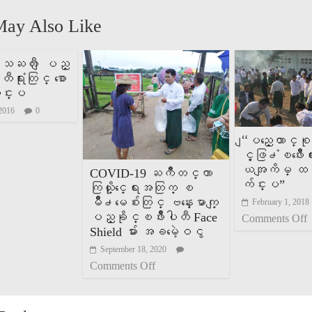
May Also Like
းေဒသႀကီး ျပည္
တီရံုးတြင္ စာေ
က်င္းပ
2016
0
“ျပည္ေထာင္စုၾ
င့္ဖြ႕ံၿဖိဳးေ
ယအျကိမ္ ထမန
COVID-19 ႀကိဳတင္ကာ
က်င္းပ”
ကြယ္ႏိုင္ေရးအတြက္ ၿ
မိဳ႕မေစ်းတြင္ ဗန္းေမာက္ျ
February 1, 2018
ပည္ခိုင္ၿဖိဳးပါတီ Face
Comments Off
Shield မ်ား အခမဲ့ေဝငွ
September 18, 2020
Comments Off