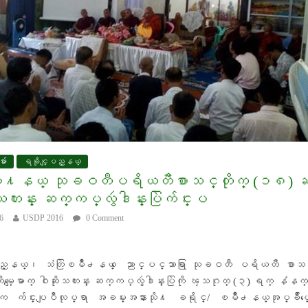
 ေဘး သင့္ေနေသာ ၿမိဳ႕ေပၚ ရပ္ ကြက္ မ်ားကို လိုက္လံၾကည့္ရႈ။
လႉ
န္ပီယံ ‌Joshua Van
်ား
ရခိုင္ျပည္နယ္
ိဳ႔နယ္ သုခဝတီပရိယတၱိစာသင္တိုက္ (၁၈) ႀက
သကၤန္း ဆက္ကပ္လွဴဒါန္းပြဲက်င္းပ
16
USDP 2016
0 Comment
ပည္နယ္၊ သံတြဲၿမိဳ႕နယ္ ေညာင္ပင္သာရြာ သုခဝတီ ပရိယတၱိ စာသင
္ေျမာက္ ဝါဆိုသကၤန္း ဆက္ကပ္လွဴဒါန္းပြဲကို ၾသဂုတ္ (၃) ရက္ နံနက္
္က က်င္းပျပဳလုပ္ရာ အခမ္းအနားသို႔ ခရိုင္/ ၿမိဳ႕နယ္အုပ္ခ်ဳပ္ေရးမ