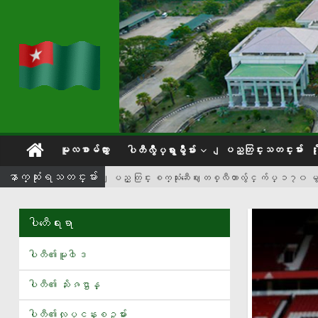
မူလစာမ်က္ႏွာ
ျပည္တြင္းသတင္းမ်ား
ပါတီလွဳပ္ရွားမွဳမ်ား
ေနာက္ဆံုးရသတင္းမ်ား
ျပည္ တြင္း စက္သုံးဆီေဈး တစ္လီတာလွ်င္ က်ပ္ ၁၇
တစ္လကို လူတူစက္႐ုပ္ ၁၀၀၀ ထုတ္လုပ္မယ့္ မစ္
UFC 331 ၿပိဳင္ ပြဲ မွာ ထိပ္ဆုံးေခါင္ ပြဲ ႀကီးအျဖစ္ ထိုး ရ ေတာ့ မယ့္ လက္ရွိ ခ်
ပါတီေရးရာ
ယြမ္ ၂၀၀၀ တန္ က်န္းမာေရး လက္ စြပ္ Casio မိတ္ဆက္
ပါတီ၏မူ၀ါဒ
ႏိုင္ငံေတာ္သမၼတ ထိုင္းႏိုင္ငံသို႔ ေရာက္ရွိ
ပါတီ၏ သႏိၷဌာန္
ေလ့က်င့္ေရး ဝတ္စုံ အ တြ က္ ေပါင္ သန္း ၂၀ တန္ စ ပြ န္ဆာ စာခ်ဳပ္ကို မန္ယူ ခ
ျမန္မာ့လက္ေ႐ြးစင္ အမ်ိဳးသားအသင္းႏွင့္ အမ်ိဳးသမီးအသင္းတို႔ ကြင္း သြင္း ျခင္း
ပါတီ၏လုပ္ငန္းစဥ္မ်ား