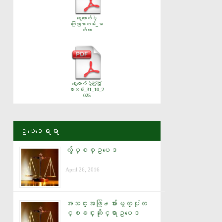
ရွေးကောက်ပွဲ
ကြေညာစာတမ်း_မာ
တိကာ
ရွေးကောက်ပွဲကြေငြာ
စာတမ်း_31_10_2
025
ဥပေဒေရးရာ
လွ်ပ္စစ္ဥပေဒ
April 26, 2016
အသင္းအဖြဲ႕မ်ားမွတ္ပုံတ
င္ၿခင္းဆိုင္ရာဥပေဒ