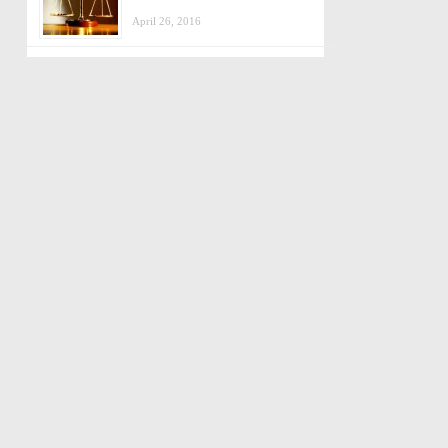
April 26, 2016