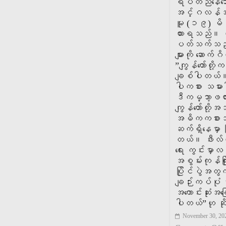
ရပ်တည်နေသော
အင်္ဂလန်အ
မူ (၁၉) မိ
ထားရသည်။ ယ
ပတ်သက်သည့်
များကို ဆောက်
”ကျွန်တော်တို့က
ချစ်ပါတယ်
ပါကစား သမာ
ဒီကမ္ဘာ့ဖလားပ
ကျွန်တော်တို့အ
အဓိကကစားသ
ဆက်ရှိနေမှာ 
တယ်။ ဖီးလ်က
ရေး ကွင်းမှာလည
အစွမ်းကုန်ကြို
ပြိုင်ပွဲအတွက်
ချဉ်းကပ်ပုံ အာ
အကောင်းဆုံးအခ
ပါတယ်”ဟု ဆ
November 30, 20