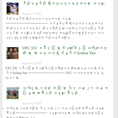
ဒီယိုမန္ဒီကို ရီးယဲလ္မက္ဒရစ္အသင္း ေခၚယူ
August 7, 2026
ဒီယိုမန္ဒီကို ရီးယဲလ္မက္ဒရစ္အသင္း ေခၚယူ 
======================= စပိန္ထိပ္သီး ရီးယဲလ္မက္ဒရစ္အသင္း
ဟာ လိုက္ပ္ဇစ္အသင္းရဲ႕ အိုင္ဗရီကိုစ္ လူငယ္ေတာင္ပံၾကယ္ပြင့္ ဒီယို
မန္ဒီကို ေခၚယူႏိုင္ခဲ့ၿပီျဖစ္ေၾကာင္း အတည္ျပဳေၾကညာခဲ့ပါတယ္။ အသ
က္ (၁၉)ႏွစ္အ႐ြယ္သာရွိေသးတဲ့ ဒီယိုမန္ဒီအတြက္ …
UFC 331 ၿပိဳင္ ပြဲ မွာ ထိပ္ဆုံးေခါင္ ပြဲ ႀကီးအျဖစ္
ထိုး ရ ေတာ့ မယ့္ လက္ရွိ ခ်န္ပီယံ ‌Joshua Van
August 6, 2026
UFC 331 ၿပိဳင္ပြဲမွာ ထိပ္ဆုံးေခါင္ပြဲႀကီးအျဖစ္ ထိုးရေတာ့မယ့္ လက္ရွိ ခ်န္
ပီယံ ‌Joshua Van ==================== UFC က စက္တက္ဘာ ၁၉ ရ
က္ေန႔မွာ …
ေလ့က်င့္ေရး ဝတ္စုံ အ တြ က္ ေပါင္ သန္း ၂၀ တန္ စ
ပြ န္ဆာ စာခ်ဳပ္ကို မန္ယူ ခ်ဳပ္ဆို
August 6, 2026
ေလ့က်င့္ေရး ဝတ္စုံအတြက္ ေပါင္ သန္း ၂၀ တန္ စပြန္ဆာ စာခ်ဳပ္ကို မန္ယူ 
ခ်ဳပ္ဆို ================= မန္ယူအသင္းဟာ ေလ့က်င့္ေရး၀တ္စုံစပြန္
ဆာအျဖစ္ Betway နဲ႔ …