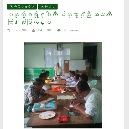
ပါတီလွဳပ္ရွားမွဳမ်ား
မေကြးတိုင္း
ပခုကၠဴခရိုင္ပါတီ မ်က္နွာစုံညီ အႀကိဳေ
တြ႔ဆုံပြဲက်င္းပ
July 5, 2016
USDP 2016
0 Comment