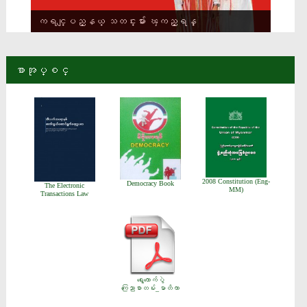
ကရင္ျပည္နယ္ သတင္းမ်ား ၾကည့္ရန္
စာအုပ္စင္
2008 Constitution (Eng-
Democracy Book
The Electronic
MM)
Transactions Law
ရွေးကောက်ပွဲ
ကြေညာစာတမ်း_မာတိကာ