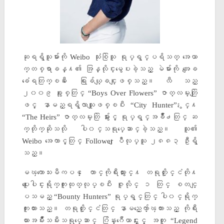
ဆုရရွိသူမ်ားကို Weibo သံုးစြဲသူ ရုပ္ရွင္ပရိသတ္ အေယာ
က္တစ္ရာခန္႔၏ အြန္လိုင္းမွေပးခဲ့သည့္ မဲမ်ားကို အေျခ
ခံေရတြက္ၿပီး ေရြးခ်ယ္ျခင္းျဖစ္သည္။ လီ သည္
၂၀၀၉ ခုႏွစ္တြင္ “Boys Over Flowers” ဇာတ္လမ္းတြဲျ
ဖင့္ နာမည္ရရွိလာသူျဖစ္ၿပီး “City Hunter” ႏွင္႔
“The Heirs” ဇာတ္လမ္းတြဲ မ်ားႏွင့္ ရုပ္ရွင္အခ်ဳိ႕တြင္ ဆ
က္တိုက္ဆိုသလို ပါ၀င္သရုပ္ေဆာင္ခဲ့သည္။ သူ၏
Weibo အေကာင့္တြင္ Follower ျပဳလုပ္သူ ၂၈၈၃ ဦးရွိ
သည္။
မၾကာေသးမီကပင္ ေတာင္ကိုရီးယားႏွင္႔ တရုတ္ႏိုင္ငံတို႔
ပူးေပါင္းရိုက္ကူးထုတ္လုပ္ၿပီး ဇူလိုင္ ၁ တြင္ စတင္ျ
ပသမည့္ “Bounty Hunters” ရုပ္ရွင္တြင္ ပါ၀င္ရိုက္
ကူးထားသည္။ တရုတ္ႏိုင္ငံတြင္ နာမည္ေက်ာ္ၾကားသည့္ ကိုရီး
ယားအမ်ဳိးသမီးသရုပ္ေဆာင္ ဂြ်န္းဂ်ီေယာင္းႏွင့္ အတူ “Legend