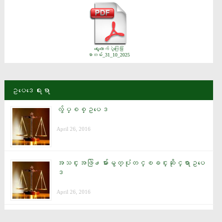
ရွေးကောက်ပွဲကြေငြာ
စာတမ်း_31_10_2025
ဥပေဒေရးရာ
လွ်ပ္စစ္ဥပေဒ
April 26, 2016
အသင္းအဖြဲ႕မ်ားမွတ္ပုံတင္ၿခင္းဆိုင္ရာဥပေ
ဒ
April 26, 2016