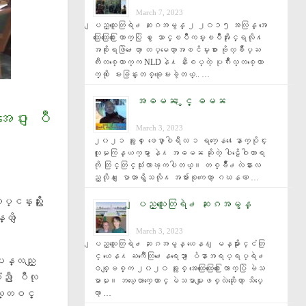
March 7, 2023
ျပည္သူေတြရဲ႕ ဆႏၵအမွန္ ၂ ၂၀၁၅ အလြန္ အေ
ထြေထြေ႐ြးေကာက္ပြဲ မွ ေသာင္ၿပိဳကမ္းၿပိဳအႏိုင္ရလို႔ 
အစိုးရဖြဲ႕ေတာ့ တပ္မေတာ္အၿငိမ္းစား ဗိုလ္ခ်ဳပ္ႀ
ကီးတစ္ေယာက္က NLDနဲ႔ နီးစပ္တဲ့ ပုဂၢိဳလ္တစ္ေယာ
က္ကို ေမးခြန္းတစ္ခုေမးခဲ့တယ္.. …
အဓမၼ ႏွင့္ ဓမၼ
းအေဝး ျပဳ
March 3, 2023
၂၀၂၁ ခုႏွစ္ ေဖေဖာ္ဝါရီလ ၁ ရက္ေန႔ေနာက္ပိုင္း 
လူမႈကြန္ယက္မွာ နဲ႔ အဓမၼ ဆိုတဲ့ ပါဠိေဝါဟာရ
ကို တြင္တြင္သုံးလာၾကပါတယ္။ တစ္ခ်ိဳ႕လဲနားလ
ည္လို႔ ေျပာတာရွိသလို႔ အမ်ားစုကေတာ့ ဂဃနဏ …
န္းညွိႏႈို
ျပည္သူေတြရဲ႕ ဆႏၵအမွန္
္ထိ ျ
March 3, 2023
ျပည္သူေတြရဲ႕ ဆႏၵအမွန္ ယေန႔ ျမန္မာႏိုင္ငံတြ
င္ ယေန႔ ႀကဳံေတြ႕ေနရေသာ ျပႆနာအရပ္ရပ္ရဲ႕ 
ပန္လည္ျ
ဇစ္ျမစ္က ၂၀၂၀ ခုႏွစ္ အေထြေထြေ႐ြးေကာက္ပြဲ မဲသ
ညီ ျပဳလု
မာမႈ။ ဘယ္ေလာက္ေတာင္ မဲသမာမႈျဖစ္လဲဆိုေတာ့ သိပ္ေ
်ယ္တဝင့္
တာ့ …