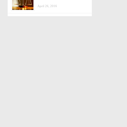
April 26, 2016