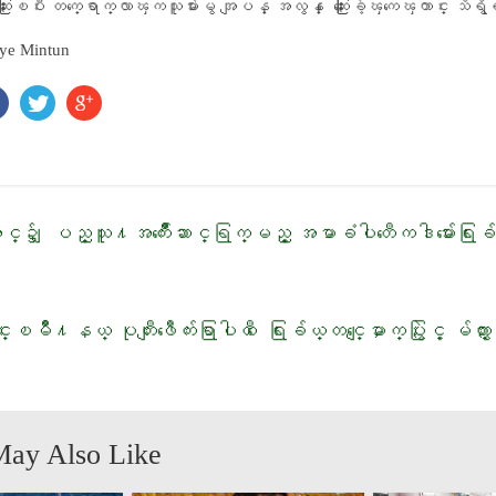
ေဆြးေႏြးၿပီး တက္ေရာက္လာၾကသူမ်ားမွ အျပန္ အလွန္ ေဆြးေႏြးခဲ့ၾကေၾကာင္း သိ
Aye Mintun
င္၌ ျပည္သူ႔အက်ိဳးေဆာင္ရြက္မည့္ အမာခံပါတီေကဒါမ်ားေရြးခ
ၿမိဳ႔နယ္ ပုတီးျဖဳေက်းရြာပါတီ ေရြးခ်ယ္တင္ေျမႇာက္ပြဲႏွင့္ မ်က္ႏွ
May Also Like