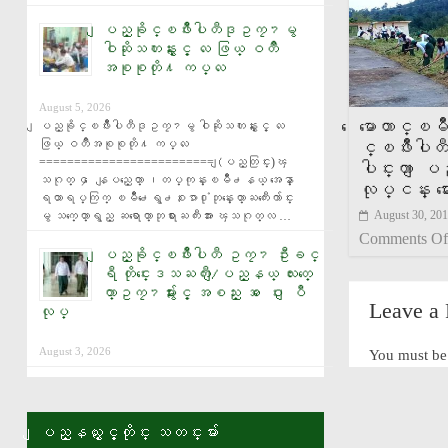
ျပည္ခိုင္ၿဖိဳးပါတီဒုဥကၠ႒မွ
ဝါဆိုသကၤန္းႏွင့္ လႉ ဖြယ္ ဝတၳဳ
အစုစုတို႔ ကပ္လႉ
August 5, 2026
ေမာေတာင္ၿမ
ျပည္ခိုင္ၿဖိဳးပါတီဒုဥကၠ႒မွ ဝါဆိုသကၤန္းႏွင့္ လႉ
ဖြယ္ ဝတၳဳအစုစုတို႔ ကပ္လႉ 
င္ၿဖိဳးပါတီ
========================= (ျပည္တြင္း)ၾ
ပါင္းကာ ျပည
သဂုတ္ ၄ ေနျပည္ေတာ္ ၊တပ္ကုန္းၿမိဳ႕နယ္ အေနာ္
လုပ္ငန္း မ်
ရထာရပ္ကြက္ ၿမိဳ႕ေရွ႕စႏၵာ႐ုံဘုန္းေတာ္ႀကီးေက်ာင္း
August 30, 20
မွ သက္ေတာ္ရွည္ ဆရာေတာ္ဘုရားႀကီးအား ၾသဂုတ္လ …
Comments Of
ျပည္ခိုင္ၿဖိဳးပါတီ ဥကၠ႒ ဦးခင္
ရီ တိုင္းေဒသႀကီး/ျပည္နယ္ လႊတ္ေ
တာ္ဥကၠ႒မ်ားႏွင့္ အစည္း အ ေဝး ျပဳ
Leave a
လုပ္
August 3, 2026
You must b
ျပည္နယ္ႏွင့္တိုင္း သတင္းမ်ား