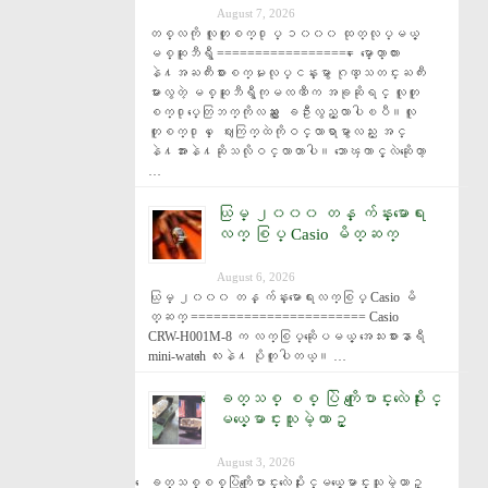
August 7, 2026
တစ္လကို လူတူစက္႐ုပ္ ၁၀၀၀ ထုတ္လုပ္မယ့္ 
မစ္ဆူဘီရွီ ================== ေမာ္ေတာ္ကား
နဲ႔အႀကီးစားစက္မႈလုပ္ငန္းမွာ ဂုဏ္သတင္းႀကီး
မားလွတဲ့ မစ္ဆူဘီရွီကုမၸဏီက အခုဆိုရင္ လူတူ
စက္႐ုပ္ေတြဘက္ကိုလည္း ေျခဦးလွည့္လာပါၿပီ။လူ
တူစက္႐ုပ္ ေဈးကြက္ထဲကိုဝင္လာရာမွာလည္း အင္
နဲ႔အားနဲ႔ဆိုသလိုဝင္လာတာပါ။ ဘာေၾကာင့္လဲဆိုေတာ့ 
…
ယြမ္ ၂၀၀၀ တန္ က်န္းမာေရး
လက္ စြပ္ Casio မိတ္ဆက္
August 6, 2026
ယြမ္ ၂၀၀၀ တန္ က်န္းမာေရးလက္စြပ္ Casio မိ
တ္ဆက္ ======================= Casio 
CRW-H001M-8 က လက္စြပ္ဆိုေပမယ့္ အေသးစားနာရီ 
mini-watch ေလးနဲ႔ ပိုတူပါတယ္။ …
ေခတ္သစ္ စစ္ ပြဲ ကိုေျပာင္းလဲေပးႏိုင္
မယ့္ေမာင္းသူမဲ့ယာဥ္
August 3, 2026
ေခတ္သစ္စစ္ပြဲကိုေျပာင္းလဲေပးႏိုင္မယ့္ေမာင္းသူမဲ့ယာဥ္ 