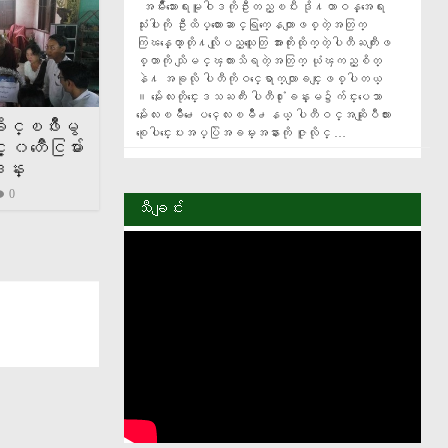
  အမ်ဳိးသားေရးမူဝါဒကိုဦးတည္ၿပီး ဒို႔တာဝန္အေရး
သံုးပါးကို ဦးထိပ္ထားေဆာင္ရြက္ေနတာျဖစ္တဲ့အတြက္ 
ကြၽန္ေတာ္တို႔လိုျပည္သူေတြ အားကိုးထိုက္တဲ့ပါတီႀကီးျဖ
စ္တာကို သိျမင္ၾကားသိရတဲ့အတြက္ ယံုၾကည္စိတ္
နဲ႔ အခုလို ပါတီကိုဝင္ေရာက္လာျခင္းျဖစ္ပါတယ္​
။ မႏၲေလးတိုင္းေဒသႀကီး ပါတီ႐ံုးခန္းမ၌က်င္းပေသာ 
မႏၲေလးၿမိဳ႕ေပၚေလးၿမိဳ႕နယ္ ပါတီဝင္အဆုိျပဳလႊာ
ိုင္ၿဖိဳးမွ
စုေပါင္းေပးအပ္ပြဲအခမ္းအနားကုိ ဇူလိုင္ …
့ ၀တၳဳေငြမ်ား
န္း
0
သီချင်း