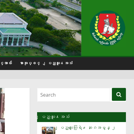
္တာဗ်ဴး
စာအုပ္စင္
ျပည္သူ႔အသံ
ျပည္သူ႔အသံ
ျပည္သူေတြရဲ႕ ဆႏၵအမွန္ ၂