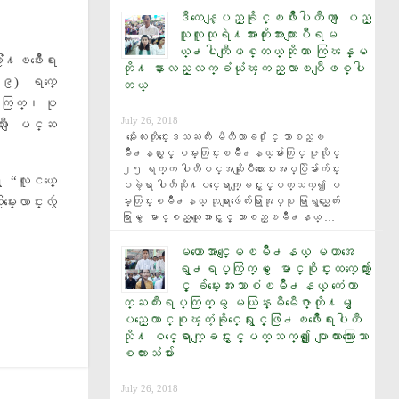
ဒီကေန့ျပည္ခုိင္ၿဖိဳးပါတီဟာ ျပည္
သူလူထုရဲ႔အားကိုးအားထားျပဳရမ
ယ္႕ပါတီျဖစ္တယ္ဆိုတာ ကြၽန္မ
ံ႔ၿဖိဳးေရး
တို႔ နားလည္လက္ခံယုံၾကည္လာၿပီျဖစ္ပါ
(၂၉) ရက္ေ
တယ္
္ကြက္၊ ပု
July 26, 2018
းသီး ျပင္ဆ
  မႏၲေလးတိုင္းေဒသႀကီး မိတီၴလာခ႐ိုင္ သာစည္ၿ
မိဳ႕နယ္ႏွင့္ ဝမ္းတြင္းၿမိဳ႕နယ္မ်ားတြင္ ဇူလိုင္ 
၂၅ ရက္က ပါတီဝင္အဆိုျပဳလႊာေပးအပ္ပြဲမ်ားက်င္း
ိ “လူငယ့္ေ
ပခဲ့ရာ ပါတီသို႔ဝင္ေရာက္ျခင္းႏွင့္ပတ္သက္၍ ဝ
းေလာင္းလွဴ
မ္းတြင္းၿမိဳ႕နယ္ ဘုရားျဖဴေက်းရြာအုပ္စု ရြာရွည္ေက်း
ရြာမွ ေမာင္စည္သူေအာင္ႏွင့္ သာစည္ၿမိဳ႕နယ္ …
မဟာေအာင္ေျမၿမိဳ႕နယ္ မဟာအေ
ရွ႕ရပ္ကြက္မွ ေမာင္စုိင္းထက္ေက်ာ္ႏွ
င့္ ခ်မ္းေအးသာစံၿမိဳ႕နယ္ ကံေကာ
က္ႀကီးရပ္ကြက္မွ မယြန္းမီမီေဇာ္တုိ႔မွ ျ
ပည္ေထာင္စုၾကံ့ခုိင္ေရးႏွင့္ဖြံ႕ၿဖိဳးေရးပါတီ
သုိ႔ ဝင္ေရာက္ျခင္းႏွင့္ပတ္သက္၍ ​ေျပာျကားသြား​ေသာ
စကားသံမ်ား
July 26, 2018