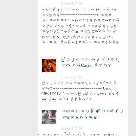
August 7, 2026
တစ္လကို လူတူစက္႐ုပ္ ၁၀၀၀ ထုတ္လုပ္မယ့္ 
မစ္ဆူဘီရွီ ================== ေမာ္ေတာ္ကား
နဲ႔အႀကီးစားစက္မႈလုပ္ငန္းမွာ ဂုဏ္သတင္းႀကီး
မားလွတဲ့ မစ္ဆူဘီရွီကုမၸဏီက အခုဆိုရင္ လူတူ
စက္႐ုပ္ေတြဘက္ကိုလည္း ေျခဦးလွည့္လာပါၿပီ။လူ
တူစက္႐ုပ္ ေဈးကြက္ထဲကိုဝင္လာရာမွာလည္း အင္
နဲ႔အားနဲ႔ဆိုသလိုဝင္လာတာပါ။ ဘာေၾကာင့္လဲဆိုေတာ့ 
…
ယြမ္ ၂၀၀၀ တန္ က်န္းမာေရး
လက္ စြပ္ Casio မိတ္ဆက္
August 6, 2026
ယြမ္ ၂၀၀၀ တန္ က်န္းမာေရးလက္စြပ္ Casio မိ
တ္ဆက္ ======================= Casio 
CRW-H001M-8 က လက္စြပ္ဆိုေပမယ့္ အေသးစားနာရီ 
mini-watch ေလးနဲ႔ ပိုတူပါတယ္။ …
ေခတ္သစ္ စစ္ ပြဲ ကိုေျပာင္းလဲေပးႏိုင္
မယ့္ေမာင္းသူမဲ့ယာဥ္
August 3, 2026
ေခတ္သစ္စစ္ပြဲကိုေျပာင္းလဲေပးႏိုင္မယ့္ေမာင္းသူမဲ့ယာဥ္ 