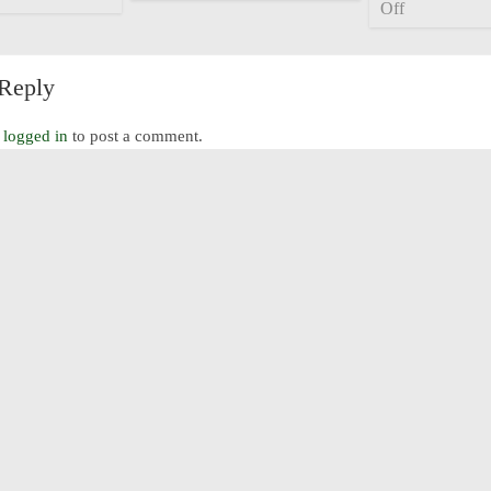
Off
 Reply
e
logged in
to post a comment.