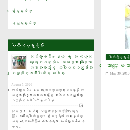
ေလးမ်က္ႏွာၿမိဳ႕နယ္ ေရ ေဘး ကယ္ဆယ္ေရးစခန္းသို႔ အသင့္စားသုံးႏိုင္ေသာအစားအစာမ်ာ
ေမွ်ာ္မွန္းခ်က္
ေရႀကီးနစ္ျမဳပ္မႈဒဏ္ခံရသည့္ ေက်း႐ြာမ်ားရွိ ျပည္သူမ်ားအား ျပည္ခိုင္ၿဖိဳးပါတ
ရည္မွန္းခ်က္
ဒီယိုမန္ဒီကို ရီးယဲလ္မက္ဒရစ္အသင္း ေခၚယူ
ပါတီလႈပ္ရွားမွဳမ်ား
ေလးမ်က္ႏွာၿမိဳ႕နယ္ ေရ ေဘး ကယ္ဆ
ပါတီလွဳပ္ရွားမွဳမ
ယ္ေရးစခန္းသို႔ အသင့္စားသုံးႏိုင္ေသာ
ေအာင္ေျမ
အစားအစာမ်ားႏွင့္ ေဆးဝါးပစၥည္းမ်ားအား
ျပည္ခိုင္ၿဖိဳးပါတီမွ လႉဒါန္း
May 30, 2016
August 5, 2026
ေလးမ်က္ႏွာၿမိဳ႕နယ္ ေရေဘးကယ္ဆယ္ေရးစခန္းသို အ
သင့္စားသုံးႏိုင္ေသာအစားအစာမ်ားႏွင့္ ေဆးဝါးပစၥည္းမ်ားအား ျ
ပည္ခိုင္ၿဖိဳးပါတီမွ လႉဒါန္း 
================================= ဩ
ဂုတ္ ၅၊ ေလးမ်က္ႏွာ ျပည္ေထာင္စုႀကံ့ခိုင္ေရးႏွင့္
ဖြံ႕ၿဖိဳးေရးပါတီဥကၠ႒ ဦးခင္ရီ၏ လမ္းၫႊန္ခ်က္
အရ ေရေဘးႀကဳံေတြ႕ခံစားေနရေသာ ေလးမ်က္ႏွာၿမိဳ႕န
ယ္မွ …