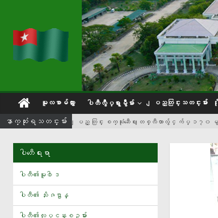
မူလစာမ်က္ႏွာ
ျပည္တြင္းသတင္းမ်ား
ပါတီလွဳပ္ရွားမွဳမ်ား
ေနာက္ဆံုးရသတင္းမ်ား
ျပည္ တြင္း စက္သုံးဆီေဈး တစ္လီတာလွ်င္ က်ပ္ ၁၇
တစ္လကို လူတူစက္႐ုပ္ ၁၀၀၀ ထုတ္လုပ္မယ့္ မစ္
UFC 331 ၿပိဳင္ ပြဲ မွာ ထိပ္ဆုံးေခါင္ ပြဲ ႀကီးအျဖစ္ ထိုး ရ ေတာ့ မယ့္ လက္ရွိ ခ်
ပါတီေရးရာ
ယြမ္ ၂၀၀၀ တန္ က်န္းမာေရး လက္ စြပ္ Casio မိတ္ဆက္
ပါတီ၏မူ၀ါဒ
ႏိုင္ငံေတာ္သမၼတ ထိုင္းႏိုင္ငံသို႔ ေရာက္ရွိ
ပါတီ၏ သႏိၷဌာန္
ေလ့က်င့္ေရး ဝတ္စုံ အ တြ က္ ေပါင္ သန္း ၂၀ တန္ စ ပြ န္ဆာ စာခ်ဳပ္ကို မန္ယူ ခ
ျမန္မာ့လက္ေ႐ြးစင္ အမ်ိဳးသားအသင္းႏွင့္ အမ်ိဳးသမီးအသင္းတို႔ ကြင္း သြင္း ျခင္း
ပါတီ၏လုပ္ငန္းစဥ္မ်ား