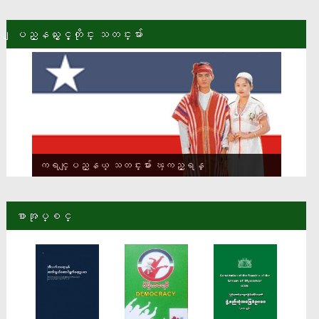
ျပည္နယ္ႏွင့္တိုင္း သတင္းမ်ား
ကရင္ျပည္နယ္ သတင္းမ်ား ၾကည့္ရန္
စာအုပ္စင္