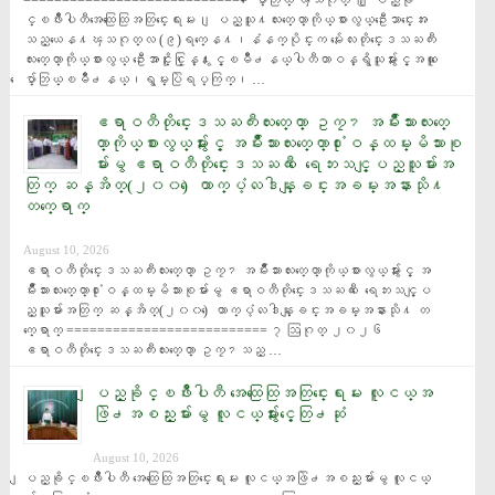
============================= ေပ်ာ္ဘြယ္ ၾသဂုတ္ ၉ ျပည္ခို
ခါးပတ္ခ်န္ပီယံဆြတ္ခူးၿပီး ထြန္းမင္းေအာင္ႏွင့္ရာမန္တို႔သေရက်
င္ၿဖိဳးပါတီအေထြေထြအတြင္းေရးမႉး၊ ျပည္သူ႔လႊတ္ေတာ္ကိုယ္စားလွယ္ဦးေသာင္းေအး
သည္ယေန႔ၾသဂုတ္လ (၉)ရက္ေန႔၊နံနက္ပိုင္းက မႏၲေလးတိုင္းေဒသႀကီး
လႊတ္ေတာ္ကိုယ္စားလွယ္ ဦးေအာင္ႏိုင္ၫြန္႔ႏွင့္ၿမိဳ႕နယ္ပါတီတာဝန္ရွိသူမ်ားႏွင့္အတူ 
ေပ်ာ္ဘြယ္ၿမိဳ႕နယ္၊ရွမ္းပြဲရပ္ကြက္၊ …
ဧရာဝတီတိုင္းေဒသႀကီးလႊတ္ေတာ္ ဥကၠ႒ အမ်ိဳးသားလႊတ္ေ
တာ္ကိုယ္စားလွယ္မ်ားႏွင့္ အမ်ိဳးသားလႊတ္ေတာ္႐ုံးဝန္ထမ္းမိသားစု
မ်ားမွ ဧရာဝတီတိုင္းေဒသႀကီး ေရေဘးသင့္ျပည္သူမ်ားအ
တြက္ ဆန္အိတ္(၂၀၀) ေထာက္ပံ့လႉဒါန္းျခင္းအခမ္းအနားသို႔
တက္ေရာက္
August 10, 2026
ဧရာဝတီတိုင္းေဒသႀကီးလႊတ္ေတာ္ ဥကၠ႒ အမ်ိဳးသားလႊတ္ေတာ္ကိုယ္စားလွယ္မ်ားႏွင့္ အ
မ်ိဳးသားလႊတ္ေတာ္႐ုံးဝန္ထမ္းမိသားစုမ်ားမွ ဧရာဝတီတိုင္းေဒသႀကီး ေရေဘးသင့္ျပ
ည္သူမ်ားအတြက္ ဆန္အိတ္(၂၀၀) ေထာက္ပံ့လႉဒါန္းျခင္းအခမ္းအနားသို႔ တ
က္ေရာက္ ========================== ၇ ဩဂုတ္ ၂၀၂၆ 
ဧရာဝတီတိုင္းေဒသႀကီးလႊတ္ေတာ္ ဥကၠ႒သည္ …
ျပည္ခိုင္ၿဖိဳးပါတီ အေထြေထြအတြင္းေရးမႉး လူငယ္အ
ဖြဲ႕အစည္းမ်ားမွ လူငယ္မ်ားႏွင့္ေတြ႕ဆုံ
August 10, 2026
ျပည္ခိုင္ၿဖိဳးပါတီ အေထြေထြအတြင္းေရးမႉး လူငယ္အဖြဲ႕အစည္းမ်ားမွ လူငယ္