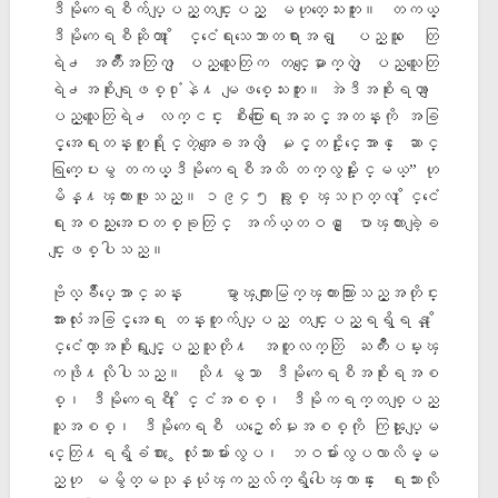
ဒီမိုကေရစီက်ပ္ျပည့္တင္းျပည့္ မဟုတ္ေသးဘူး။ တကယ့္
ဒီမိုကေရစီဆိုတာ ႏုိင္ငံေရးသေဘာတရားအရ ျပည္သူ ေတြ
ရဲ႕ အက်ဳိးအတြက္ ျပည္သူေတြက တင္ေျမႇာက္တဲ့ ျပည္သူေတြ
ရဲ႕အစိုးရျဖစ္႐ုံနဲ႔ မျဖစ္ေသးဘူး။ အဲဒီအစိုးရဟာ ျ
ပည္သူေတြရဲ႕ လက္ငင္း စီးပြားေရးအဆင့္အတန္းကို အခြ
င့္အေရးတန္းတူရႏိုင္တဲ့အေျခအထိ ျမႇင့္တင္ႏိုင္ေအာင္ ေဆာင္
ရြက္ေပးမွ တကယ့္ဒီမိုကေရစီအထိ တက္လွမ္းႏိုင္မယ္” ဟု
မိန္႔ၾကားဖူးသည္။ ၁၉၄၅ ခုႏွစ္ ၾသဂုတ္လ ႏိုင္ငံေ
ရးအစည္းအေဝးတစ္ခုတြင္ အက်ယ္တဝင့္ ေျပာၾကားခဲ့ျခ
င္းျဖစ္ပါသည္။
ဗိုလ္ခ်ဳပ္ေအာင္ဆန္း မွာၾကားျမြက္ၾကားသြားသည့္အတုိင္း
အားလုံးအခြင့္အေရး တန္းတူက်ပ္ျပည့္ တင္းျပည့္ရရွိရန္ ႏုိ
င္ငံေတာ္အစိုးရႏွင့္ျပည္သူတို႔ အတူလက္တြဲ ႀကိဳးပမ္းၾ
ကဖို႔လိုပါသည္။ သို႔မွသာ ဒီမုိကေရစီအစိုးရအစ
စ္၊ ဒီမိုကေရစီ ႏိုင္ငံအစစ္၊ ဒီမိုကရက္တစ္ျပည္
သူအစစ္၊ ဒီမိုကေရစီ ယဥ္ေက်းမႈအစစ္ကို ကြၽႏု္ပ္ျမ
င္ေတြ႔ရရွိခံစား ႏွလုံးသားမ်ားလွပ၊ ဘဝမ်ားလွပလာလိမ့္မ
ည္ဟု မမွိတ္မသုန္ယုံၾကည္လ်က္ရွိပါေၾကာင္း ေရးသားလို