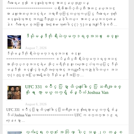
ဂီမာေရ႕စ္ကို ေခၚယူခဲ့ေၾကာင္း အာဆင္နယ္ ထုတ္ျပန္ 
====================== ပရီးမီးယားလိဂ္ထိပ္သီး အာဆင္နယ္အသင္း
ဟာ နယူးကာဆယ္အသင္းရဲ႕ ဘရာဇီးလ္ကြင္းလယ္ၾကယ္ပြင့္ ဂီမာေရ႕စ္ကိုေ
ခၚယူခဲ့ေၾကာင္း ‌အတည္ျပဳထုတ္ျပန္ခဲ့ပါတယ္။ အာဆင္နယ္အသင္းအေန
နဲ႔ ဂီမာေရ႕စ္အတြက္ ေျပာင္းေ႐ႊ႕ေၾကးေပါင္ (၇၅)သန္းအသုံးျပဳခဲ့ၿပီး …
ဒီယိုမန္ဒီကို ရီးယဲလ္မက္ဒရစ္အသင္း ေခၚယူ
August 7, 2026
ဒီယိုမန္ဒီကို ရီးယဲလ္မက္ဒရစ္အသင္း ေခၚယူ 
======================= စပိန္ထိပ္သီး ရီးယဲလ္မက္ဒရစ္အသင္း
ဟာ လိုက္ပ္ဇစ္အသင္းရဲ႕ အိုင္ဗရီကိုစ္ လူငယ္ေတာင္ပံၾကယ္ပြင့္ ဒီယို
မန္ဒီကို ေခၚယူႏိုင္ခဲ့ၿပီျဖစ္ေၾကာင္း အတည္ျပဳေၾကညာခဲ့ပါတယ္။ အသ
က္ (၁၉)ႏွစ္အ႐ြယ္သာရွိေသးတဲ့ ဒီယိုမန္ဒီအတြက္ …
UFC 331 ၿပိဳင္ ပြဲ မွာ ထိပ္ဆုံးေခါင္ ပြဲ ႀကီးအျဖစ္
ထိုး ရ ေတာ့ မယ့္ လက္ရွိ ခ်န္ပီယံ ‌Joshua Van
August 6, 2026
UFC 331 ၿပိဳင္ပြဲမွာ ထိပ္ဆုံးေခါင္ပြဲႀကီးအျဖစ္ ထိုးရေတာ့မယ့္ လက္ရွိ ခ်န္
ပီယံ ‌Joshua Van ==================== UFC က စက္တက္ဘာ ၁၉ ရ
က္ေန႔မွာ …
ေလ့က်င့္ေရး ဝတ္စုံ အ တြ က္ ေပါင္ သန္း ၂၀ တန္ စ