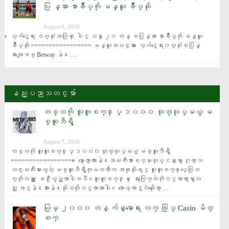
ပြ န္ဆာ စာခ်ဳပ္ကို မန္ယူ ခ်ဳပ္ဆို
August 6, 2026
ေလ့က်င့္ေရး ဝတ္စုံအတြက္ ေပါင္ သန္း ၂၀ တန္ စပြန္ဆာ စာခ်ဳပ္ကို မန္ယူ 
ခ်ဳပ္ဆို ================= မန္ယူအသင္းဟာ ေလ့က်င့္ေရး၀တ္စုံစပြန္
ဆာအျဖစ္ Betway နဲ႔ …
နည္းပညာသတင္းမ်ား
တစ္လကို လူတူစက္႐ုပ္ ၁၀၀၀ ထုတ္လုပ္မယ့္ မ
စ္ဆူဘီရွီ
August 7, 2026
တစ္လကို လူတူစက္႐ုပ္ ၁၀၀၀ ထုတ္လုပ္မယ့္ မစ္ဆူဘီရွီ 
================== ေမာ္ေတာ္ကားနဲ႔အႀကီးစားစက္မႈလုပ္ငန္းမွာ ဂုဏ္သ
တင္းႀကီးမားလွတဲ့ မစ္ဆူဘီရွီကုမၸဏီက အခုဆိုရင္ လူတူစက္႐ုပ္ေတြဘ
က္ကိုလည္း ေျခဦးလွည့္လာပါၿပီ။လူတူစက္႐ုပ္ ေဈးကြက္ထဲကိုဝင္လာရာမွာလ
ည္း အင္နဲ႔အားနဲ႔ဆိုသလိုဝင္လာတာပါ။ ဘာေၾကာင့္လဲဆိုေတာ့ …
ယြမ္ ၂၀၀၀ တန္ က်န္းမာေရး လက္ စြပ္ Casio မိတ္
ဆက္