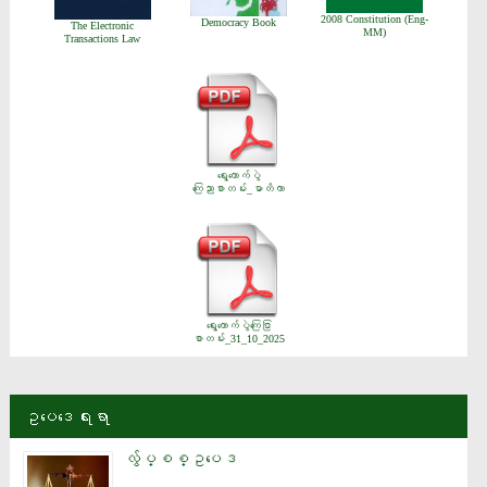
2008 Constitution (Eng-
Democracy Book
The Electronic
MM)
Transactions Law
ရွေးကောက်ပွဲ
ကြေညာစာတမ်း_မာတိကာ
ရွေးကောက်ပွဲကြေငြာ
စာတမ်း_31_10_2025
ဥပေဒေရးရာ
လွ်ပ္စစ္ဥပေဒ