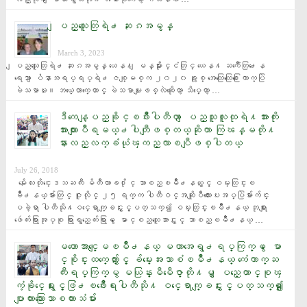
ျပည္သူေတြရဲ႕ ဆႏၵအမွန္
March 3, 2023
ျပည္သူေတြရဲ႕ ဆႏၵအမွန္ ယေန႔ ျမန္မာႏိုင္ငံတြင္ ယေန႔ ႀကဳံေတြ႕ေန
ရေသာ ျပႆနာအရပ္ရပ္ရဲ႕ ဇစ္ျမစ္က ၂၀၂၀ ခုႏွစ္ အေထြေထြေ႐ြးေကာက္ပြဲ 
မဲသမာမႈ။ ဘယ္ေလာက္ေတာင္ မဲသမာမႈျဖစ္လဲဆိုေတာ့ သိပ္ေတာ့ …
ဒီကေန့ျပည္ခုိင္ၿဖိဳးပါတီဟာ ျပည္သူလူထုရဲ႔အားကိုး
အားထားျပဳရမယ္႕ပါတီျဖစ္တယ္ဆိုတာ ကြၽန္မတို႔
နားလည္လက္ခံယုံၾကည္လာၿပီျဖစ္ပါတယ္
July 26, 2018
  မႏၲေလးတိုင္းေဒသႀကီး မိတီၴလာခ႐ိုင္ သာစည္ၿမိဳ႕နယ္ႏွင့္ ဝမ္းတြင္းၿ
မိဳ႕နယ္မ်ားတြင္ ဇူလိုင္ ၂၅ ရက္က ပါတီဝင္အဆိုျပဳလႊာေပးအပ္ပြဲမ်ားက်င္း
ပခဲ့ရာ ပါတီသို႔ဝင္ေရာက္ျခင္းႏွင့္ပတ္သက္၍ ဝမ္းတြင္းၿမိဳ႕နယ္ ဘုရားျ
ဖဴေက်းရြာအုပ္စု ရြာရွည္ေက်းရြာမွ ေမာင္စည္သူေအာင္ႏွင့္ သာစည္ၿမိဳ႕နယ္ …
မဟာေအာင္ေျမၿမိဳ႕နယ္ မဟာအေရွ႕ရပ္ကြက္မွ ေမာ
င္စုိင္းထက္ေက်ာ္ႏွင့္ ခ်မ္းေအးသာစံၿမိဳ႕နယ္ ကံေကာက္ႀ
ကီးရပ္ကြက္မွ မယြန္းမီမီေဇာ္တုိ႔မွ ျပည္ေထာင္စုၾ
ကံ့ခုိင္ေရးႏွင့္ဖြံ႕ၿဖိဳးေရးပါတီသုိ႔ ဝင္ေရာက္ျခင္းႏွင့္ပတ္သက္၍ ​ေျ
ပာျကားသြား​ေသာစကားသံမ်ား