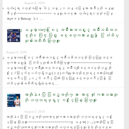
August 6, 2026
ေလ့က်င့္ေရး ဝတ္စုံအတြက္ ေပါင္ သန္း ၂၀ တန္ စပြန္ဆာ စာခ်ဳပ္ကို မန္ယူ 
ခ်ဳပ္ဆို ================= မန္ယူအသင္းဟာ ေလ့က်င့္ေရး၀တ္စုံစပြန္
ဆာအျဖစ္ Betway နဲ႔ …
ျမန္မာ့လက္ေ႐ြးစင္ အမ်ိဳးသားအသင္းႏွင့္ အမ်ိဳးသမီးအသ
င္းတို႔ ကြင္း သြင္း ျခင္းခတ္ကစားနည္း၌ ေငြ တံဆိပ္
ဆုမ်ားအသီးသီး ဆြတ္ခူး
August 6, 2026
ျမန္မာ့လက္ေ႐ြးစင္ အမ်ိဳးသားအသင္းႏွင့္ အမ်ိဳးသမီးအသင္းတို ကြင္းသြင္းျခင္းခ
တ္ကစားနည္း၌ ေငြတံဆိပ္ဆုမ်ားအသီးသီးဆြတ္ခူး ==================== ျ
မန္မာ့လက္ေ႐ြးစင္အမ်ိဳးသားျခင္းအသင္းႏွင့္ အမ်ိဳးသမီးျခင္းအသင္းတိုသည္ ထို
င္းႏိုင္ငံတြင္က်င္းပလ်က္ရွိသည့္ (၃၉)ႀကိမ္ေျမာက္ထိုင္းဘုရင့္ဖလားပိုက္ေက်ာ္ျ
ခင္းၿပိဳင္ပြဲ ၂၀၂၆ ၿပိဳင္ ပြဲ၏ ကြင္းသြင္းျခင္းခတ္ၿပိဳင္ပြဲ၌ ေငြ
တံဆိပ္ဆုမ်ားအသီးသီးရရွိခဲ့ေၾကာင္း …
လာအိုနဲ႔ပြဲ ပြဲစဥ္အလိုက္ အ ေကာင္း ဆုံး ကစားသမားဆု
ကို ဟက္ထရစ္ရွင္ ဝင္းႏိုင္ထြန္း ဆြတ္ခူး
August 5, 2026
လာအိုနဲ႔ပြဲ ပြဲစဥ္အလိုက္အေကာင္းဆုံးကစားသမားဆုကို ဟက္ထရစ္ရွင္ ဝင္းႏို
င္ထြန္း ဆြတ္ခူး ====================== ျမန္မာ(၇-၂)လာအိုပြဲမွ ပြဲ
စဥ္အလိုက္အေကာင္းဆုံးကစားသမားဆုကို ဟက္ထရစ္သြင္းယူခဲ့တဲ့ တိုက္စစ္မႉး 