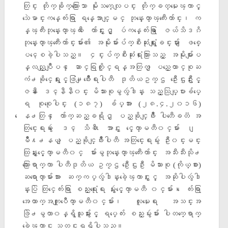
တြင္း တုိက္ခုိက္သြားေသာ မိုးသက္ေလျပင္း တိုက္ခတ္မႈေၾကာင့္
သဲေမာင္းကန္ေက်းရြာ ရန္ေအာင္ျမင္ ဘုန္းေတာ္ၾကီးေက်ာင္း၊ က
န္ၾကီးဘုန္းေတာ္ၾကီး ေက်ာင္းႏွင့္ ျပဴကန္ေက်းရြာ ေဇယ်သိဒၵိ
ဘုန္းေတာ္ၾကီးေက်ာင္းမ်ား၏ အမိုးမ်ားပ်က္စီးဆံုးရွံႈးျခင္းမ်ား ျဖစ္ေ
ပၚေစခဲ့ပါသည္။ ၄င္းပ်က္စီးဆံုးရံႈးသြားသည့္ အမိုးမ်ားျပ
န္လည္ျပဳျပင္ ေဆာင္ရြက္ႏိုင္ရန္အတြက္ ျပည္ေထာင္စုႀ
ကံ႕ခိုင္ေရးႏွင့္ဖြံ႕ျဖိဳးေရးပါတီ ဒုတိယဥကၠဌ ဦးေဌးဦးႏွင့္
ဇနီး ေဒၚနီနီ၀င္း မိသားစုမွလွဴဒါန္း သည့္သြပ္ျပားခ်ပ္ေ
ရ စုစုေပါင္း (၁၈၇) ခ်ပ္အား (၂၈.၄.၂၀၁၆)
ေန႕တြင္ ေက်ာက္ဆည္ခရိုင္ ျပည္ခိုင္ျဖိဳး ပါတီေခတၱ အ
တြင္းေရးမွဴး ေဒၚ သိဂီ ၤေအာင္ႏွ င့္ေကာ္မတီ၀င္မ်ား ၊ ျ
မိဳ႔႕နယ္ ျပည္ခုိင္ျဖိဳးပါတီ အတြင္းေရးမွဴး ဦး၀င္းမင္း
ထြန္းႏွင့္ေကာ္မတီ၀င္ မ်ားမွဘုန္းေတာ္ၾကီးေက်ာင္း အသီးသီးသို႕
သြားေရာက္ကာ ပါတီဒုတိယ ဥကၠဌ ဦးေဌးဦး မိသားစု (ကုိယ္စား)
ဆရာေတာ္မ်ားအား ဆက္ကပ္လွဴဒါန္းခဲ့ေၾကာင္းႏွင့္ အဆိုပါလွဴဒါ
န္းပြဲ တြင္ေက်းရြာ စည္းရံုးေရး မွဴးႏွင့္ေကာ္မတီ ၀င္မ်ား၊ ေက်းရြာ
အေထာက္အကူျပဳေကာ္မတီ၀င္မ်ား၊ လူမႈေရး အသင္းအ
ဖြဲ႕မွတာ၀န္ရွိသူမ်ားႏွင့္ ရပ္ေက်း စည္းမွဴးမ်ား ပါတက္ေရာက္
ခဲ့ေၾကာင္း သတင္းရရွိပါသည္။