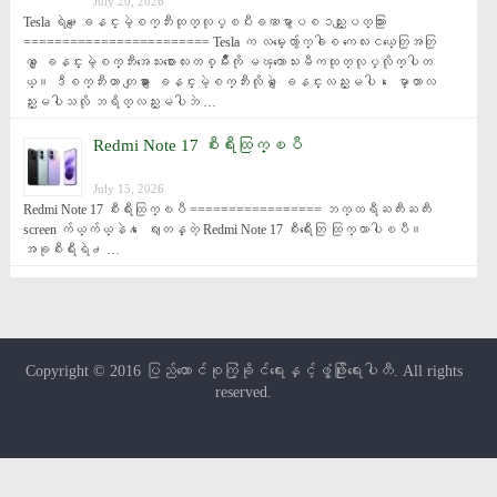
July 20, 2026
Tesla ရဲ႕‌ေျခနင္းမဲ့စက္ဘီးထုတ္လုပ္ၿပီးခဏမွာပစၥည္းျပတ္သြား 
======================== Tesla က လမ္းေလွ်ာက္ခါစ ကေလးငယ္ေတြအတြ
က္ ေျခနင္းမဲ့စက္ဘီးအေသးစားေလးတစ္မ်ိဳးကို မၾကာေသးမီကထုတ္လုပ္လိုက္ပါတ
ယ္။ ဒီစက္ဘီးဟာ တျခား ေျခနင္းမဲ့စက္ဘီးလိုပဲ ေျခနင္းလည္းမပါ၊ ေမာ္တာလ
ည္းမပါသလို ဘရိတ္လည္းမပါဘဲ …
Redmi Note 17 စီးရီးထြက္ၿပီ
July 15, 2026
Redmi Note 17 စီးရီးထြက္ၿပီ ================= ဘက္ထရီႀကီးႀကီး 
screen က်ယ္က်ယ္နဲ႔ ေဈးတန္တဲ့ Redmi Note 17 စီးရီးေတြ ထြက္လာပါၿပီ။ 
အခုစီးရီးရဲ႕ …
Copyright © 2016
ပြည်ထောင်စုကြံ့ခိုင်ရေးနှင့်ဖွံ့ဖြိုးရေးပါတီ
. All rights
reserved.