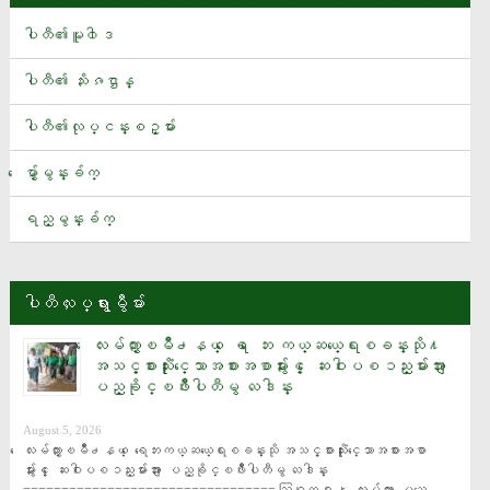
ေလ့က်င့္ေရး ဝတ္စုံ အ တြ က္ ေပါင္ သန္း ၂၀ တန္ စ ပြ န္ဆာ စာခ်ဳပ္ကို မ
ပါတီ၏မူ၀ါဒ
န္ယူ ခ်ဳပ္ဆို
ျမန္မာ့လက္ေ႐ြးစင္ အမ်ိဳးသားအသင္းႏွင့္ အမ်ိဳးသမီးအသင္းတို႔ ကြင္း သြင္း ျခ
ပါတီ၏ သႏိၷဌာန္
င္းခတ္ကစားနည္း၌ ေငြ တံဆိပ္ဆုမ်ားအသီးသီး ဆြတ္ခူး
ပါတီ၏လုပ္ငန္းစဥ္မ်ား
ေလးမ်က္ႏွာၿမိဳ႕နယ္ ေရ ေဘး ကယ္ဆယ္ေရးစခန္းသို႔ အသင့္စားသုံးႏိုင္ေသာအစား
အစာမ်ားႏွင့္ ေဆးဝါးပစၥည္းမ်ားအား ျပည္ခိုင္ၿဖိဳးပါတီမွ လႉဒါန္း
ေမွ်ာ္မွန္းခ်က္
ေရႀကီးနစ္ျမဳပ္မႈဒဏ္ခံရသည့္ ေက်း႐ြာမ်ားရွိ ျပည္သူမ်ားအား ျပည္ခိုင္ၿဖိဳး
ရည္မွန္းခ်က္
ပါတီက ကူညီေထာက္ပံ့
ေတာင္ကိုရီးယားမွာ အပူလႈိင္းေၾကာင့္ ေသဆုံးသူ ၁၉ ဦးအထိရွိလာ
ေလးမ်က္ႏွာ ျပည္သူ႔လႊတ္ေတာ္ကိုယ္စားလွယ္ ဦးျမင့္စိုး၊ (ျမင့္စိုး-နတလ) ၊
ပါတီလႈပ္ရွားမွဳမ်ား
ေရ ေဘး သင့္ေနေသာ ၿမိဳ႕ေပၚ ရပ္ ကြက္ မ်ားကို လိုက္လံၾကည့္ရႈ။
ေလးမ်က္ႏွာၿမိဳ႕နယ္ ေရ ေဘး ကယ္ဆယ္ေရးစခန္းသို႔
ျပည္ခိုင္ၿဖိဳးပါတီဒုဥကၠ႒မွ ဝါဆိုသကၤန္းႏွင့္ လႉ ဖြယ္ ဝတၳဳအစုစုတို႔
အသင့္စားသုံးႏိုင္ေသာအစားအစာမ်ားႏွင့္ ေဆးဝါးပစၥည္းမ်ားအား ျ
ကပ္လႉ
ပည္ခိုင္ၿဖိဳးပါတီမွ လႉဒါန္း
UFC 331 ၿပိဳင္ ပြဲ မွာ ထိပ္ဆုံးေခါင္ ပြဲ ႀကီးအျဖစ္ ထိုး ရ ေတာ့ မယ့္ လက္ရွိ
August 5, 2026
ခ်န္ပီယံ ‌Joshua Van
ေလးမ်က္ႏွာၿမိဳ႕နယ္ ေရေဘးကယ္ဆယ္ေရးစခန္းသို အသင့္စားသုံးႏိုင္ေသာအစားအစာ
မ်ားႏွင့္ ေဆးဝါးပစၥည္းမ်ားအား ျပည္ခိုင္ၿဖိဳးပါတီမွ လႉဒါန္း 