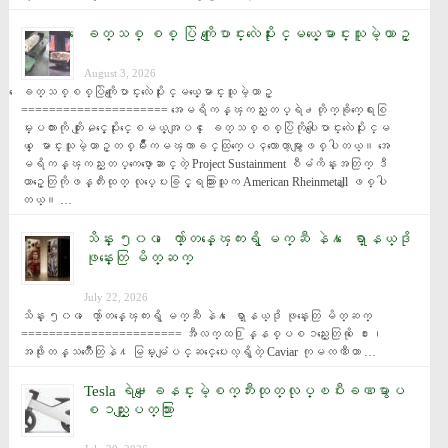
ေခတ္သစ္ စစ္ ပြဲ ကိုေျပာင္းလဲေပးႏိုင္မယ့္ေမာင္းသူမဲ့ယာဥ္
August 3, 2026
ေခတ္သစ္စစ္ပြဲကိုေျပာင္းလဲေပးႏိုင္မယ့္ေမာင္းသူမဲ့ယာဥ္ 
===================== အေမရိကန္ၾကည္းတပ္ရဲ႕တိုက္ခိုက္ေရးစြ
မ္းပကားကို တိုးျမႇင့္ေပးႏိုင္ေစမယ့္အျပင္ ေခတ္သစ္စစ္ပြဲကိုပါေျပာင္းလဲေပးႏိုင္မ
ယ့္ ေမာင္းသူမဲ့ယာဥ္တစ္မ်ိဳးကမၾကာခင္ထြက္ေပၚလာေတာ့မွာျဖစ္ပါတယ္။ အေ
မရိကန္ၾကည္းတပ္ကေဖာ္ေဆာင္တဲ့ Project Sustainment စီမံကိန္းအတြက္ ဒီ
ယာဥ္ေတြကိုဖန္တီးထုတ္ လုပ္ေပးခြင့္ရသြားသူက American Rheinmetall ျဖစ္ပါ
တယ္။ …
သိန္း ၅၀၀ ေက်ာ္တန္ေၾကးရွိ မက္ဆီ နဲ႔ ေရာ္နယ္ဒို
ဖုန္းေတြ မိတ္ဆက္
July 22, 2026
သိန္း ၅၀၀ ေက်ာ္တန္ေၾကးရွိ မက္ဆီ နဲ႔ ေရာ္နယ္ဒို ဖုန္းေတြ မိတ္ဆက္ 
======================= အီလက္ထ႐ြန္နစ္ပစၥည္းေတြကို ေ႐ႊ၊ 
အဖိုးတန္သတၱဳေတြနဲ႔ မြမ္းမံျပင္ဆင္ေပးေလ့ရွိတဲ့ Caviar ကုမၸဏီဟာ …
Tesla ရဲ႕‌ေျခနင္းမဲ့စက္ဘီးထုတ္လုပ္ၿပီးခဏမွာပ
စၥည္းျပတ္သြား