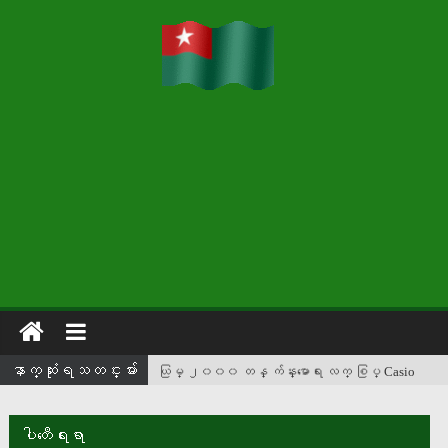
ေနာက္ဆံုးရသတင္းမ်ား
ယြမ္ ၂၀၀၀ တန္ က်န္းမာေရး လက္ စြပ္ Casio
မိတ္ဆက္
ႏိုင္ငံေတာ္သမၼတ ထိုင္းႏိုင္ငံသို႔ ေရာက္ရွိ
ပါတီေရးရာ