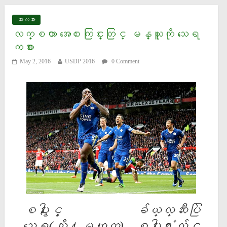
အားကစား
လက္စတာ အေ၀းကြင္းတြင္ မန္ယူကုိ သေရ
ကစား
May 2, 2016
USDP 2016
0 Comment
စပါးႏွင့္ ခ်ယ္လ္ဆီးပြဲ
သေရ(သုိ႔မဟုတ္) စပါး႐ႈံးလွ်င္