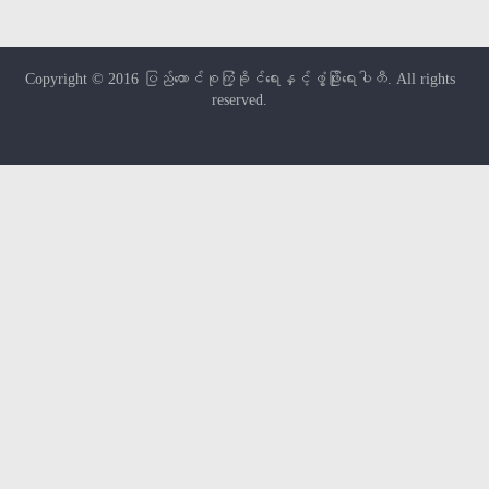
Copyright © 2016
ပြည်ထောင်စုကြံ့ခိုင်ရေးနှင့်ဖွံ့ဖြိုးရေးပါတီ
. All rights
reserved.