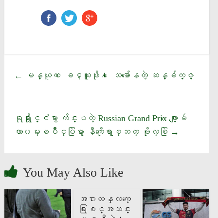
မန္ယူက ေခၚယူဖို႔ ေသခ်ာေနတဲ့ ဆန္ခ်က္ဇ္
←
ရုရွားႏိုင္ငံမွာ က်င္းပတဲ့ Russian Grand Prix ေဖာ္ျမဴ
လာ၀မ္းၿပိဳင္ပြဲမွာ နီကိုေရာ့စ္ဘတ္ ဗိုလ္စြဲ
→
You May Also Like
အဂၤလန္လက္ေ
ရြးစင္အသင္း