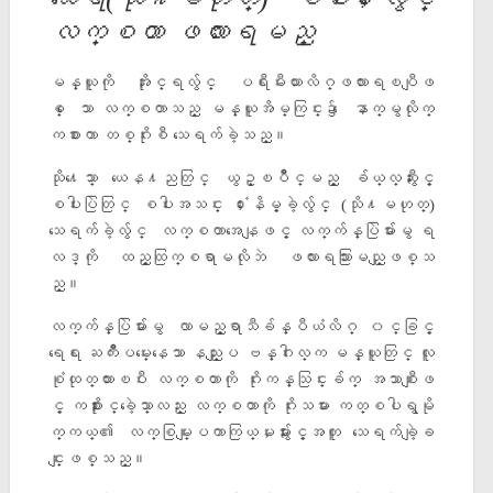
လက္စတာ ဖလားရမည္
မန္ယူကုိ အႏိုင္ရလွ်င္ ပရီးမီးယားလိဂ္ဖလားရၿပီျဖ
စ္ ေသာ လက္စတာသည္ မန္ယူအိမ္ကြင္း၌ ေနာက္မွလုိက္
ကစားကာ တစ္ဂုိးစီ သေရက်ခဲ့သည္။
သုိ႔ေသာ္ ယေန႔ညတြင္ ယွဥ္ၿပိဳင္မည့္ ခ်ယ္လ္ဆီးႏွင့္
စပါးပြဲတြင္ စပါးအသင္း ႐ႈံးနိမ့္ခဲ့လွ်င္ (သုိ႔မဟုတ္)
သေရက်ခဲ့လွ်င္ လက္စတာအေနျဖင့္ လက္က်န္ပြဲမ်ားမွ ရ
လဒ္ကုိ ထည့္ထြက္စရာမလုိဘဲ ဖလားရသြားမည္ျဖစ္သ
ည္။
လက္က်န္ပြဲမ်ားမွ လာမည့္ရာသီခ်န္ပီယံလိဂ္ ၀င္ခြင့္
ရေရး ႀကိဳးပမ္းေနေသာ နည္းျပ ဗန္ဂါးလ္က မန္ယူတြင္ လူ
စံုထုတ္ထားၿပီး လက္စတာကုိ ဂုိးကန္သြင္းခ်က္ အသာစီးျဖ
င့္ ကစားႏုိင္ခဲ့ေသာ္လည္း လက္စတာကုိ ဂုိးသမား ကတ္စပါရွမုိ
က္ကယ္၏ လက္စြမ္းျပကာကြယ္မႈမ်ားႏွင့္အတူ သေရက်ခဲ့ျခ
င္းျဖစ္သည္။