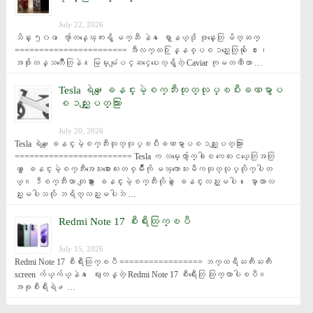
July 22, 2026
သိန္း ၅၀၀ ေက်ာ္တန္ေၾကးရွိ မက္ဆီ နဲ႔ ေရာ္နယ္ဒို ဖုန္းေတြ မိတ္ဆက္ 
======================= အီလက္ထ႐ြန္နစ္ပစၥည္းေတြကို ေ႐ႊ၊ 
အဖိုးတန္သတၱဳေတြနဲ႔ မြမ္းမံျပင္ဆင္ေပးေလ့ရွိတဲ့ Caviar ကုမၸဏီဟာ …
Tesla ရဲ႕‌ေျခနင္းမဲ့စက္ဘီးထုတ္လုပ္ၿပီးခဏမွာပ
စၥည္းျပတ္သြား
July 20, 2026
Tesla ရဲ႕‌ေျခနင္းမဲ့စက္ဘီးထုတ္လုပ္ၿပီးခဏမွာပစၥည္းျပတ္သြား 
======================== Tesla က လမ္းေလွ်ာက္ခါစ ကေလးငယ္ေတြအတြ
က္ ေျခနင္းမဲ့စက္ဘီးအေသးစားေလးတစ္မ်ိဳးကို မၾကာေသးမီကထုတ္လုပ္လိုက္ပါတ
ယ္။ ဒီစက္ဘီးဟာ တျခား ေျခနင္းမဲ့စက္ဘီးလိုပဲ ေျခနင္းလည္းမပါ၊ ေမာ္တာလ
ည္းမပါသလို ဘရိတ္လည္းမပါဘဲ …
Redmi Note 17 စီးရီးထြက္ၿပီ
July 15, 2026
Redmi Note 17 စီးရီးထြက္ၿပီ ================= ဘက္ထရီႀကီးႀကီး 
screen က်ယ္က်ယ္နဲ႔ ေဈးတန္တဲ့ Redmi Note 17 စီးရီးေတြ ထြက္လာပါၿပီ။ 
အခုစီးရီးရဲ႕ …