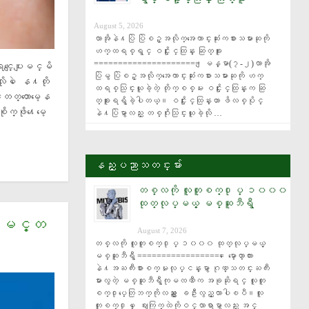
August 5, 2026
လာအိုနဲ႔ပြဲ ပြဲစဥ္အလိုက္အေကာင္းဆုံးကစားသမားဆုကို 
ဟက္ထရစ္ရွင္ ဝင္းႏိုင္ထြန္း ဆြတ္ခူး 
====================== ျမန္မာ(၇-၂)လာအို
ရင္ေျပးျမင္မိ
ပြဲမွ ပြဲစဥ္အလိုက္အေကာင္းဆုံးကစားသမားဆုကို ဟက္
ိုပဲ ေန႔တို
ထရစ္သြင္းယူခဲ့တဲ့ တိုက္စစ္မႉး ဝင္းႏိုင္ထြန္းက ဆြ
ပၚတတ္တာေမ့ေန
တ္ခူးရရွိခဲ့ပါတယ္။ ဝင္းႏိုင္ထြန္းဟာ ဖိလစ္ပိုင္
ုက္ဖို႔ေမ့ေ
နဲ႔ပြဲမွာလည္း တစ္ဂိုးသြင္းယူခဲ့လို …
နည္းပညာသတင္းမ်ား
တစ္လကို လူတူစက္႐ုပ္ ၁၀၀၀
ထုတ္လုပ္မယ့္ မစ္ဆူဘီရွီ
 ျမင့္တ
August 7, 2026
တစ္လကို လူတူစက္႐ုပ္ ၁၀၀၀ ထုတ္လုပ္မယ့္ 
မစ္ဆူဘီရွီ ================== ေမာ္ေတာ္ကား
နဲ႔အႀကီးစားစက္မႈလုပ္ငန္းမွာ ဂုဏ္သတင္းႀကီး
မားလွတဲ့ မစ္ဆူဘီရွီကုမၸဏီက အခုဆိုရင္ လူတူ
စက္႐ုပ္ေတြဘက္ကိုလည္း ေျခဦးလွည့္လာပါၿပီ။လူ
တူစက္႐ုပ္ ေဈးကြက္ထဲကိုဝင္လာရာမွာလည္း အင္