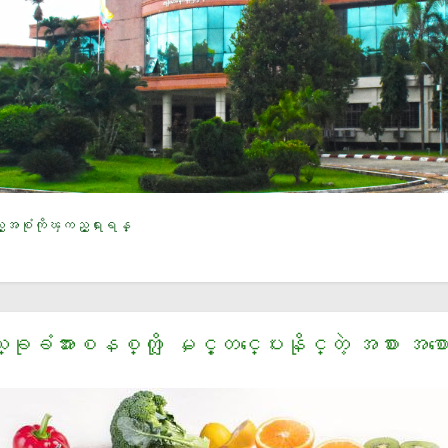
းႏွင့္ ေဆးဝါးပစၥည္းမ်ားအား ျပည္ခိုင္ၿဖိဳးပါတီမွ လႉဒါန္း
ီက ကူညီေထာက္ပံ့
့အစံုကိုၾကည့္ရႈရန္
ယ္ခုခံအားစနစ္ကို ျမႇင့္တင္ေပးနိုင္တဲ့ အစား အစာ