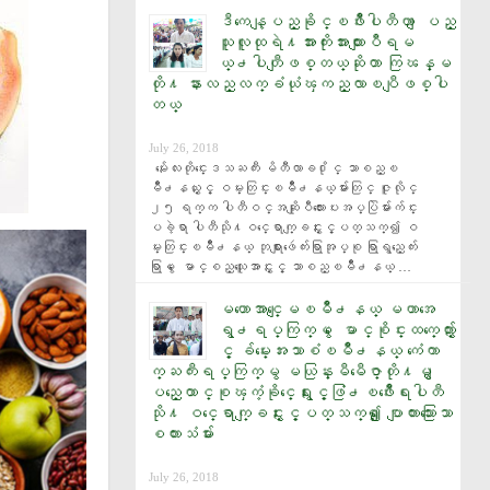
ဒီကေန့ျပည္ခုိင္ၿဖိဳးပါတီဟာ ျပည္
သူလူထုရဲ႔အားကိုးအားထားျပဳရမ
ယ္႕ပါတီျဖစ္တယ္ဆိုတာ ကြၽန္မ
တို႔ နားလည္လက္ခံယုံၾကည္လာၿပီျဖစ္ပါ
တယ္
July 26, 2018
  မႏၲေလးတိုင္းေဒသႀကီး မိတီၴလာခ႐ိုင္ သာစည္ၿ
မိဳ႕နယ္ႏွင့္ ဝမ္းတြင္းၿမိဳ႕နယ္မ်ားတြင္ ဇူလိုင္ 
၂၅ ရက္က ပါတီဝင္အဆိုျပဳလႊာေပးအပ္ပြဲမ်ားက်င္း
ပခဲ့ရာ ပါတီသို႔ဝင္ေရာက္ျခင္းႏွင့္ပတ္သက္၍ ဝ
မ္းတြင္းၿမိဳ႕နယ္ ဘုရားျဖဴေက်းရြာအုပ္စု ရြာရွည္ေက်း
ရြာမွ ေမာင္စည္သူေအာင္ႏွင့္ သာစည္ၿမိဳ႕နယ္ …
မဟာေအာင္ေျမၿမိဳ႕နယ္ မဟာအေ
ရွ႕ရပ္ကြက္မွ ေမာင္စုိင္းထက္ေက်ာ္ႏွ
င့္ ခ်မ္းေအးသာစံၿမိဳ႕နယ္ ကံေကာ
က္ႀကီးရပ္ကြက္မွ မယြန္းမီမီေဇာ္တုိ႔မွ ျ
ပည္ေထာင္စုၾကံ့ခုိင္ေရးႏွင့္ဖြံ႕ၿဖိဳးေရးပါတီ
သုိ႔ ဝင္ေရာက္ျခင္းႏွင့္ပတ္သက္၍ ​ေျပာျကားသြား​ေသာ
စကားသံမ်ား
July 26, 2018