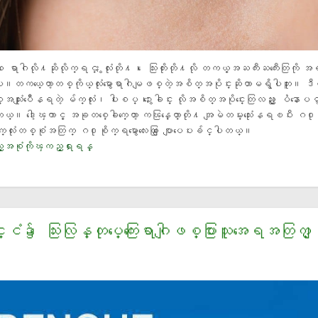
ားက ေရာဂါလို႔ဆိုလိုက္ရင္ ႏွလုံးတို႔၊ ေသြးတိုးတို႔လို တကယ့္အႀကီးႀကီးေတြကို အ
တကယ္ေတာ့တစ္ကိုယ္လုံးမွာေရာဂါမျဖစ္တဲ့အစိတ္အပိုင္းဆိုတာမရွိပါဘူး။ ဒီလ
အသုံးျပဳေနရတဲ့ မ်က္လုံး၊ ပါးစပ္၊ ႏွာေခါင္း လိုအစိတ္အပိုင္းေတြလည္း ျပႆနာေ
 ဒါ့ေၾကာင့္ အခုတစ္ေခါက္ေတာ့ ကၽြန္ေတာ္တို႔ အျမဲတမ္းသုံးေနရၿပီး ဂ႐ုစိ
္လုံးတစ္စုံအတြက္ ဂ႐ုစိုက္ရမွာေလးေတြ ေျပာျပေပးခ်င္ပါတယ္။
့အစံုကိုၾကည့္ရႈရန္
ုင္ငံ၌ ေသြးလြန္တုပ္ေကြးေရာဂါျဖစ္ပြားသူအေရအတြက္