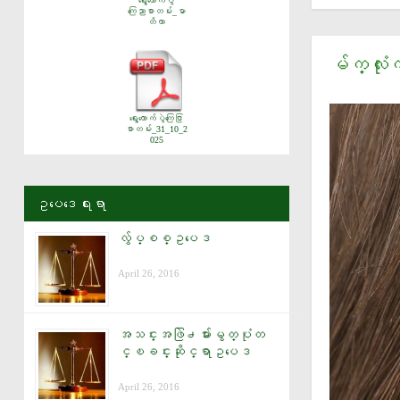
ရွေးကောက်ပွဲ
ကြေညာစာတမ်း_မာ
တိကာ
မ်က္လုံး
ရွေးကောက်ပွဲကြေငြာ
စာတမ်း_31_10_2
025
ဥပေဒေရးရာ
လွ်ပ္စစ္ဥပေဒ
April 26, 2016
အသင္းအဖြဲ႕မ်ားမွတ္ပုံတ
င္ၿခင္းဆိုင္ရာဥပေဒ
April 26, 2016