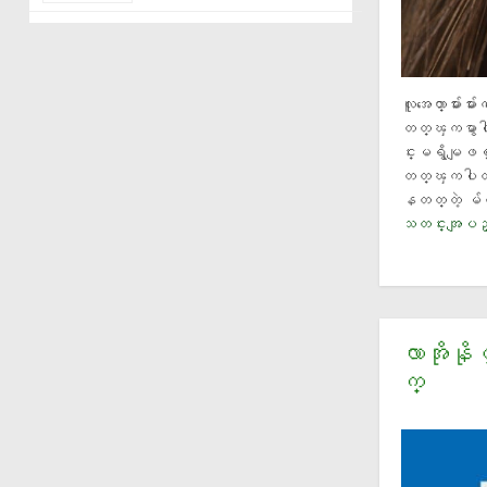
လူအေတာ္မ်ားမ်
တတ္ၾကမွာပါ။
င္းမရွိမျဖစ္
တတ္ၾကပါတယ္။
နတတ္တဲ့ မ်က
သတင္းအျပည္
လာအိုနိ
က္