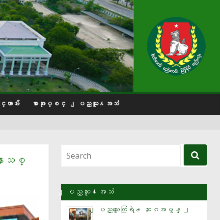
္တာဗ်ဴး
စာအုပ္စင္
ျပည္သူ႔အသံ
နာသစ္
ျပည္သူ႔အသံ
ျပည္သူေတြရဲ႕ ဆႏၵအမွန္ ၂