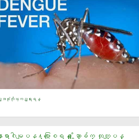
့အစံုကိုၾကည့္ရႈရန္
ေရာဂါမျပန႔္ပြားေစရန္ ႏွိုးေဆာ္ခ်က္ ထုတ္ျပန္