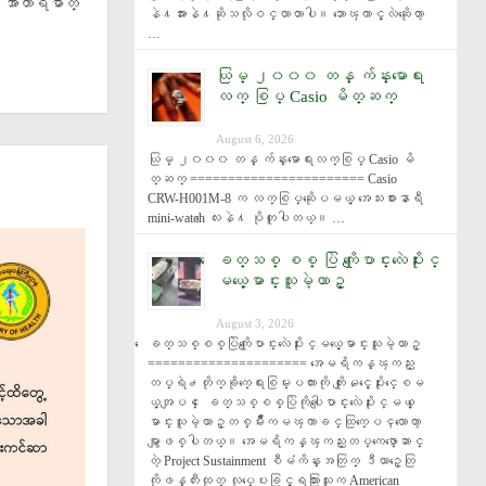
ွာ အာဟာရဓာတ္
နဲ႔အားနဲ႔ဆိုသလိုဝင္လာတာပါ။ ဘာေၾကာင့္လဲဆိုေတာ့ 
…
ယြမ္ ၂၀၀၀ တန္ က်န္းမာေရး
လက္ စြပ္ Casio မိတ္ဆက္
August 6, 2026
ယြမ္ ၂၀၀၀ တန္ က်န္းမာေရးလက္စြပ္ Casio မိ
တ္ဆက္ ======================= Casio 
CRW-H001M-8 က လက္စြပ္ဆိုေပမယ့္ အေသးစားနာရီ 
mini-watch ေလးနဲ႔ ပိုတူပါတယ္။ …
ေခတ္သစ္ စစ္ ပြဲ ကိုေျပာင္းလဲေပးႏိုင္
မယ့္ေမာင္းသူမဲ့ယာဥ္
August 3, 2026
ေခတ္သစ္စစ္ပြဲကိုေျပာင္းလဲေပးႏိုင္မယ့္ေမာင္းသူမဲ့ယာဥ္ 
===================== အေမရိကန္ၾကည္း
တပ္ရဲ႕တိုက္ခိုက္ေရးစြမ္းပကားကို တိုးျမႇင့္ေပးႏိုင္ေစမ
ယ့္အျပင္ ေခတ္သစ္စစ္ပြဲကိုပါေျပာင္းလဲေပးႏိုင္မယ့္ ေ
မာင္းသူမဲ့ယာဥ္တစ္မ်ိဳးကမၾကာခင္ထြက္ေပၚလာေတာ့
မွာျဖစ္ပါတယ္။ အေမရိကန္ၾကည္းတပ္ကေဖာ္ေဆာင္
တဲ့ Project Sustainment စီမံကိန္းအတြက္ ဒီယာဥ္ေတြ
ကိုဖန္တီးထုတ္ လုပ္ေပးခြင့္ရသြားသူက American 