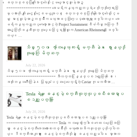
ေခတ္သစ္စစ္ပြဲကိုေျပာင္းလဲေပးႏိုင္မယ့္ေမာင္းသူမဲ့ယာဥ္ 
===================== အေမရိကန္ၾကည္းတပ္ရဲ႕တိုက္ခိုက္ေရးစြ
မ္းပကားကို တိုးျမႇင့္ေပးႏိုင္ေစမယ့္အျပင္ ေခတ္သစ္စစ္ပြဲကိုပါေျပာင္းလဲေပးႏိုင္မ
ယ့္ ေမာင္းသူမဲ့ယာဥ္တစ္မ်ိဳးကမၾကာခင္ထြက္ေပၚလာေတာ့မွာျဖစ္ပါတယ္။ အေ
မရိကန္ၾကည္းတပ္ကေဖာ္ေဆာင္တဲ့ Project Sustainment စီမံကိန္းအတြက္ ဒီ
ယာဥ္ေတြကိုဖန္တီးထုတ္ လုပ္ေပးခြင့္ရသြားသူက American Rheinmetall ျဖစ္ပါ
တယ္။ …
သိန္း ၅၀၀ ေက်ာ္တန္ေၾကးရွိ မက္ဆီ နဲ႔ ေရာ္နယ္ဒို
ဖုန္းေတြ မိတ္ဆက္
July 22, 2026
သိန္း ၅၀၀ ေက်ာ္တန္ေၾကးရွိ မက္ဆီ နဲ႔ ေရာ္နယ္ဒို ဖုန္းေတြ မိတ္ဆက္ 
======================= အီလက္ထ႐ြန္နစ္ပစၥည္းေတြကို ေ႐ႊ၊ 
အဖိုးတန္သတၱဳေတြနဲ႔ မြမ္းမံျပင္ဆင္ေပးေလ့ရွိတဲ့ Caviar ကုမၸဏီဟာ …
Tesla ရဲ႕‌ေျခနင္းမဲ့စက္ဘီးထုတ္လုပ္ၿပီးခဏမွာပ
စၥည္းျပတ္သြား
July 20, 2026
Tesla ရဲ႕‌ေျခနင္းမဲ့စက္ဘီးထုတ္လုပ္ၿပီးခဏမွာပစၥည္းျပတ္သြား 
======================== Tesla က လမ္းေလွ်ာက္ခါစ ကေလးငယ္ေတြအတြ
က္ ေျခနင္းမဲ့စက္ဘီးအေသးစားေလးတစ္မ်ိဳးကို မၾကာေသးမီကထုတ္လုပ္လိုက္ပါတ
ယ္။ ဒီစက္ဘီးဟာ တျခား ေျခနင္းမဲ့စက္ဘီးလိုပဲ ေျခနင္းလည္းမပါ၊ ေမာ္တာလ