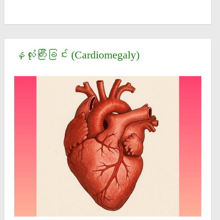
နှလုံးကြီးခြင်း (Cardiomegaly)