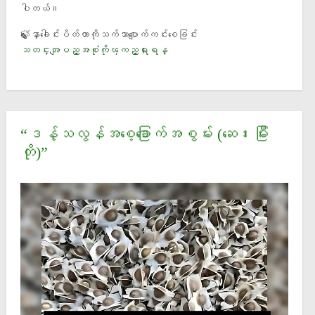
ပါတယ်။
🍃နှာခေါင်းပိတ်တာကိုသက်သာပျောက်ကင်းစေခြင်း
သတင္းအျပည့္အစံုကိုၾကည့္ရႈရန္
“ဒန့်သလွန်အစေ့ခြောက်အစွမ်း (ဆေ၊းမြီး
တို)”