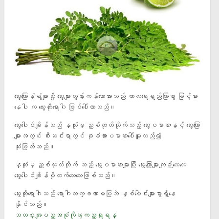
သွေးကြောနံရံများသို့ သွေးများတွန်းကန်သောအားသည် ကာလရေရှည်ကြာစွာ မြင့်မား
နေပါ က သွေးတိုးရောဂါ ဖြစ်ပေါ်လာသည်။
သွေးပေါင်ချိန်သည် နှလုံးမှ ညှစ်ထုတ်လိုက်သည့် သွေးပမာဏနှင့် သွေးကြော
များအတွင်း စီးဆင်းရာတွင် ခုခံအားပမာဏပေါ်မူတည်၍
ဆုံးဖြတ်သည်။
နှလုံးမှ ညှစ်ထုတ်လိုက် သည့် သွေးပမာဏများပြီး သွေးကြောများကျဉ်းလေလေ
သွေးပေါင်ချိန်ပိုတက်လေလေဖြစ်သည်။
သွေးတိုးရောဂါသည် ရောဂါလက္ခဏာမပြဘဲ နှစ်ပေါင်းများစွာရှိနေ
နိုင်သည်။
သတင္းအျပည့္အစံုကိုၾကည့္ရႈရန္