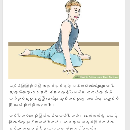
အချိန်ကြာကြာထိုင်ပြီး အလုပ်လုပ်ရတဲ့ ဝန်ထမ်း တော်တော်များများဟာ ခါး
နာ/နောက်ကျောနာ ဝေဒနာကို ခံစားရလေ့ရှိပါတယ်။ တကယ်တော့ ကိုယ်
လက်လုပ်ရှားမှုနည်းပြီး နောက်ကျော သွေးစီးဆင်းမှုတွေ မကောင်းတော့ အညောင်းမိ
ပြီး လေးလံ ထိုင်းမိုင်းနေတာပါ။
တစ်ခါတစ်လေ ပိုပြင်းထန်လာတတ်ပါတယ်။ နောက်ဆက်တွဲ အနေနဲ့
ခြေထောက်တွေ ကျဉ်လာတတ်ပါတယ်။ ဝေဒနာက အရမ်းပြင်းထန်လာ
ရင်တော့ ဆရာဝန်ဆီမှာ ဆေးကုသမှု ခံယူသင့်ပါတယ်။