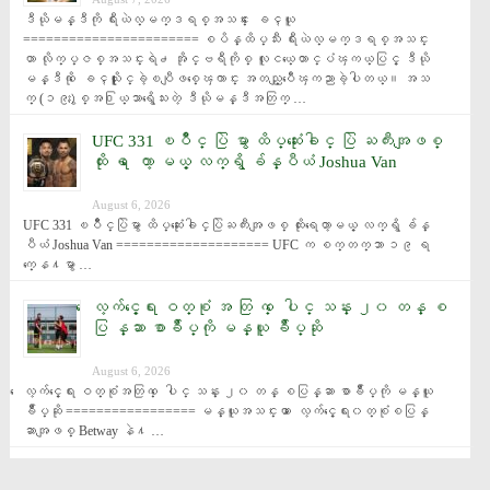
ဒီယိုမန္ဒီကို ရီးယဲလ္မက္ဒရစ္အသင္း ေခၚယူ 
======================= စပိန္ထိပ္သီး ရီးယဲလ္မက္ဒရစ္အသင္း
ဟာ လိုက္ပ္ဇစ္အသင္းရဲ႕ အိုင္ဗရီကိုစ္ လူငယ္ေတာင္ပံၾကယ္ပြင့္ ဒီယို
မန္ဒီကို ေခၚယူႏိုင္ခဲ့ၿပီျဖစ္ေၾကာင္း အတည္ျပဳေၾကညာခဲ့ပါတယ္။ အသ
က္ (၁၉)ႏွစ္အ႐ြယ္သာရွိေသးတဲ့ ဒီယိုမန္ဒီအတြက္ …
UFC 331 ၿပိဳင္ ပြဲ မွာ ထိပ္ဆုံးေခါင္ ပြဲ ႀကီးအျဖစ္
ထိုး ရ ေတာ့ မယ့္ လက္ရွိ ခ်န္ပီယံ ‌Joshua Van
August 6, 2026
UFC 331 ၿပိဳင္ပြဲမွာ ထိပ္ဆုံးေခါင္ပြဲႀကီးအျဖစ္ ထိုးရေတာ့မယ့္ လက္ရွိ ခ်န္
ပီယံ ‌Joshua Van ==================== UFC က စက္တက္ဘာ ၁၉ ရ
က္ေန႔မွာ …
ေလ့က်င့္ေရး ဝတ္စုံ အ တြ က္ ေပါင္ သန္း ၂၀ တန္ စ
ပြ န္ဆာ စာခ်ဳပ္ကို မန္ယူ ခ်ဳပ္ဆို
August 6, 2026
ေလ့က်င့္ေရး ဝတ္စုံအတြက္ ေပါင္ သန္း ၂၀ တန္ စပြန္ဆာ စာခ်ဳပ္ကို မန္ယူ 
ခ်ဳပ္ဆို ================= မန္ယူအသင္းဟာ ေလ့က်င့္ေရး၀တ္စုံစပြန္
ဆာအျဖစ္ Betway နဲ႔ …