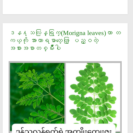
ဒန႔္သလြန္ရြက္(Morigna leaves)ဟာ တ
ကယ္ကို အာဟာရဓာတ္ေတြ ျပည့္ဝတဲ့
အစားအစာတစ္မ်ိဳးပါ