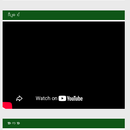
သီချင်း
အားကစား