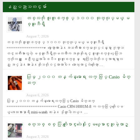
နည္းပညာသတင္းမ်ား
တစ္လကို လူတူစက္႐ုပ္ ၁၀၀၀ ထုတ္လုပ္မယ့္ မ
စ္ဆူဘီရွီ
August 7, 2026
တစ္လကို လူတူစက္႐ုပ္ ၁၀၀၀ ထုတ္လုပ္မယ့္ မစ္ဆူဘီရွီ 
================== ေမာ္ေတာ္ကားနဲ႔အႀကီးစားစက္မႈလုပ္ငန္းမွာ ဂုဏ္သ
တင္းႀကီးမားလွတဲ့ မစ္ဆူဘီရွီကုမၸဏီက အခုဆိုရင္ လူတူစက္႐ုပ္ေတြဘ
က္ကိုလည္း ေျခဦးလွည့္လာပါၿပီ။လူတူစက္႐ုပ္ ေဈးကြက္ထဲကိုဝင္လာရာမွာလ
ည္း အင္နဲ႔အားနဲ႔ဆိုသလိုဝင္လာတာပါ။ ဘာေၾကာင့္လဲဆိုေတာ့ …
ယြမ္ ၂၀၀၀ တန္ က်န္းမာေရး လက္ စြပ္ Casio မိတ္
ဆက္
August 6, 2026
ယြမ္ ၂၀၀၀ တန္ က်န္းမာေရးလက္စြပ္ Casio မိတ္ဆက္ 
======================= Casio CRW-H001M-8 က လက္စြပ္ဆိုေပမ
ယ့္ အေသးစားနာရီ mini-watch ေလးနဲ႔ ပိုတူပါတယ္။ …
ေခတ္သစ္ စစ္ ပြဲ ကိုေျပာင္းလဲေပးႏိုင္မယ့္ေမာင္းသူမဲ့ယာဥ္
August 3, 2026