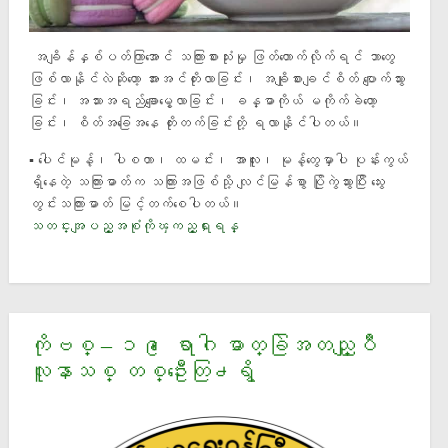
️ အချိန်နှစ်ပတ်ကြာအောင် သကြားစားသုံးမှု ဖြတ်တောက်လိုက်ရင် ဘာတွေ
ဖြစ်လာနိုင်လဲဆိုတော့ အားအင်တိုးလာခြင်း၊ အချိုစားချင်စိတ် ပျောက်သွား
ခြင်း၊ အသားအရည်ချောမွေ့လာခြင်း၊ ခန္ဓာကိုယ် မကိုက်ခဲတော့
ခြင်း၊ စိတ်အခြေအနေ တိုးတက်ခြင်းတို့ ရလာနိုင်ပါတယ်။
▪️ ပေါင်မုန့်၊ ပါစတာ၊ ထမင်း၊ အာလူး၊ မုန့်တွေမှာပါ ပုန်းကွယ်
ရှိနေတဲ့ သကြားဓာတ်က သကြားအဖြစ်သို့ လျင်မြန်စွာ ပြိုကွဲသွားပြီး သွေး
တွင်းသကြားဓာတ် မြင့်တက်စေပါတယ်။
သတင္းအျပည့္အစံုကိုၾကည့္ရႈရန္
ကိုဗစ္ – ၁၉ ေရာဂါ ဓာတ္ခြဲအတည္ျပဳ
လူနာသစ္ တစ္ဦးေတြ႕ရွိ