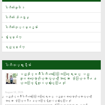
ဧရာဝတီတိုင္းေဒသႀကီးလႊတ္ေတာ္ ဥကၠ႒ အမ်ိဳးသားလႊတ္ေတာ္ကိုယ္စားလွယ္မ်ားႏွင့္
အမ်ိဳးသားလႊတ္ေတာ္႐ုံးဝန္ထမ္းမိသားစုမ်ားမွ ဧရာဝတီတိုင္းေဒသႀကီး ေရေဘးသ
ပါတီ၏မူ၀ါဒ
င့္ျပည္သူမ်ားအတြက္ ဆန္အိတ္(၂၀၀) ေထာက္ပံ့လႉဒါန္းျခင္းအခမ္းအနား
ပါတီ၏ သႏိၷဌာန္
သို႔ တက္ေရာက္
ျပည္ခိုင္ၿဖိဳးပါတီ အေထြေထြအတြင္းေရးမႉး လူငယ္အဖြဲ႕အစည္းမ်ားမွ လူင
ပါတီ၏လုပ္ငန္းစဥ္မ်ား
ယ္မ်ားႏွင့္ေတြ႕ဆုံ
ေမွ်ာ္မွန္းခ်က္
ေဟာင္ေကာင္မွာ အသက္ ၁၆ ႏွစ္ေအာက္ကေလးေတြကို ဆိုရွယ္မီဒီယာအသုံးျပဳခြင့္တားျ
မစ္ဖို႔ စီစဥ္ေန
ရည္မွန္းခ်က္
ဒီယိုမန္ဒီကို ရီးယဲလ္မက္ဒရစ္အသင္း ေခၚယူ
ျပည္ တြင္း စက္သုံးဆီေဈး တစ္လီတာလွ်င္ က်ပ္ ၁၇၀ မွ ၂၆၅ အထိ ျမင့္
ပါတီလႈပ္ရွားမွဳမ်ား
တက္
တစ္လကို လူတူစက္႐ုပ္ ၁၀၀၀ ထုတ္လုပ္မယ့္ မစ္ဆူဘီရွီ
ျပည္ခိုင္ၿဖိဳးပါတီ အေထြေထြအတြင္းေရးမႉး၊ ျပည္
သူ႔လႊတ္ေတာ္ကိုယ္စားလွယ္ ဦးေသာင္းေအး ေပ်ာ္ဘြယ္ၿမိဳ႕န
UFC 331 ၿပိဳင္ ပြဲ မွာ ထိပ္ဆုံးေခါင္ ပြဲ ႀကီးအျဖစ္ ထိုး ရ ေတာ့ မယ့္ လက္ရွိ
ယ္အတြင္းရွိလူငယ္မ်ားႏွင့္ေတြ႕ဆုံ
ခ်န္ပီယံ ‌Joshua Van
August 10, 2026
ျမန္မာ့႐ိုးရာလက္ေဝွ႔ ကမာၻ႔ခ်န္ပီယံၿပိဳင္ပြဲတြင္ ႏိုင္ဝင္းထြန္း ေ႐ႊ
ျပည္ခိုင္ၿဖိဳးပါတီ အေထြေထြအတြင္းေရးမႉး၊ ျပည္သူ႔လႊတ္ေတာ္ကိုယ္စားလွယ္ ဦးေ
ခါးပတ္ခ်န္ပီယံဆြတ္ခူးၿပီး ထြန္းမင္းေအာင္ႏွင့္ရာမန္တို႔သေရက်
သာင္းေအး ေပ်ာ္ဘြယ္ၿမိဳ႕နယ္အတြင္းရွိလူငယ္မ်ားႏွင့္ေတြ႕ဆုံ 