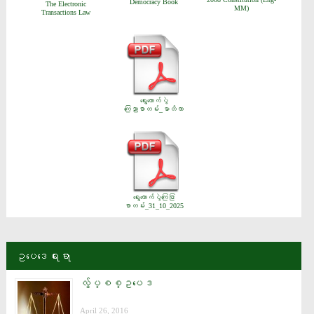
Democracy Book
The Electronic
MM)
Transactions Law
ရွေးကောက်ပွဲ
ကြေညာစာတမ်း_မာတိကာ
ရွေးကောက်ပွဲကြေငြာ
စာတမ်း_31_10_2025
ဥပေဒေရးရာ
လွ်ပ္စစ္ဥပေဒ
April 26, 2016