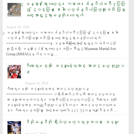
ျမန္မာ့႐ိုးရာလက္ေဝွ႔ ကမာၻ႔ခ်န္ပီယံၿပိဳင္ပြဲတြ
င္ ႏိုင္ဝင္းထြန္း ေ႐ႊခါးပတ္ခ်န္ပီယံဆြတ္ခူးၿပီး ထြန္း
မင္းေအာင္ႏွင့္ရာမန္တို႔သေရက်
August 10, 2026
ျမန္မာ့႐ိုးရာလက္ေဝွ႔ ကမာၻ႔ခ်န္ပီယံၿပိဳင္ပြဲတြင္ ႏိုင္ဝင္းထြန္း ေ႐ႊခါး
ပတ္ခ်န္ပီယံဆြတ္ခူးၿပီး ထြန္းမင္းေအာင္ႏွင့္ရာမန္တို႔သေရက် 
====================== ျမန္မာစီးပြားေရးေကာ္ပိုေရးရွင္းက အဓိကပံ့ပိုး
ကူညီၿပီး ျမန္မာႏိုင္ငံ႐ိုးရာလက္ေဝွ႔အဖြဲ႕ခ်ဳပ္ႏွင့္ Myanmar Martial Arts 
Group (MMAG)မွ က်င္းပသည့္ …
ဂီမာေရ႕စ္ကို ေခၚယူခဲ့ေၾကာင္း အာဆင္နယ္ ထုတ္ျပ
န္
August 10, 2026
ဂီမာေရ႕စ္ကို ေခၚယူခဲ့ေၾကာင္း အာဆင္နယ္ ထုတ္ျပန္ 
====================== ပရီးမီးယားလိဂ္ထိပ္သီး အာဆင္နယ္အသင္း
ဟာ နယူးကာဆယ္အသင္းရဲ႕ ဘရာဇီးလ္ကြင္းလယ္ၾကယ္ပြင့္ ဂီမာေရ႕စ္ကိုေ
ခၚယူခဲ့ေၾကာင္း ‌အတည္ျပဳထုတ္ျပန္ခဲ့ပါတယ္။ အာဆင္နယ္အသင္းအေန
နဲ႔ ဂီမာေရ႕စ္အတြက္ ေျပာင္းေ႐ႊ႕ေၾကးေပါင္ (၇၅)သန္းအသုံးျပဳခဲ့ၿပီး …
ဒီယိုမန္ဒီကို ရီးယဲလ္မက္ဒရစ္အသင္း ေခၚယူ
August 7, 2026