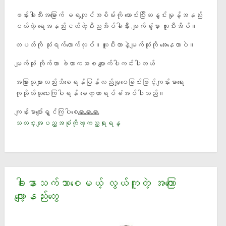
ဖန်းခါးသီးအခြောက် မရလျင်အစိမ်းကို ထောင်းပြီးဆနွင်းမှုန့်အနည်း
ငယ်ထဲ့ ရေအနည်းငယ်ထဲ့ပီးညအိပ်ခါနီး မျက်ခွံမှာ လူးပီးအိပ်။
တပတ်ကို သုံးရက်လောက်လုပ်။လူးပီးတာနဲ့မျက်လုံးကို အေးနေတာပဲ။
မျက်လုံး ကိုက်တာ ခဲတာကအစ ပျောက်ပါကင်းပါတယ်
အခြားသူများလည်းသိစေရန်ပြန်လည်မျှဝေခြင်းဖြင့်ကျန်းမာရေး
ကုသိုလ်ယူပေးကြပါရန် မေတ္တာရပ်ခံအပ်ပါသည်။
ကျန်းမာပျော်ရွှင်ကြပါစေ🙏🙏🙏
သတင္းအျပည့္အစံုကိုၾကည့္ရႈရန္
ခါးနာသက်သာစေမယ့် လွယ်ကူတဲ့ အကြော
လျော့နည်းတွေ