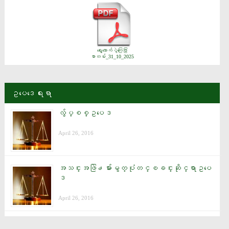
ရွေးကောက်ပွဲကြေငြာ
စာတမ်း_31_10_2025
ဥပေဒေရးရာ
လွ်ပ္စစ္ဥပေဒ
April 26, 2016
အသင္းအဖြဲ႕မ်ားမွတ္ပုံတင္ၿခင္းဆိုင္ရာဥပေ
ဒ
April 26, 2016