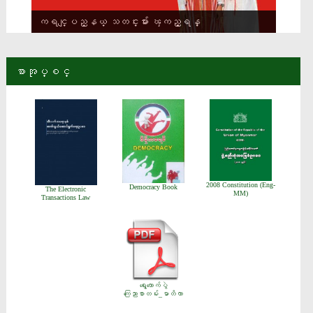
ကရင္ျပည္နယ္ သတင္းမ်ား ၾကည့္ရန္
စာအုပ္စင္
2008 Constitution (Eng-
Democracy Book
The Electronic
MM)
Transactions Law
ရွေးကောက်ပွဲ
ကြေညာစာတမ်း_မာတိကာ