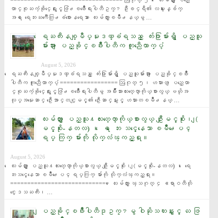
================================= ဩဂုတ္ ၅၊ ေလးမ်က္ႏွာ ျပည္ေ
ထာင္စုႀကံ့ခိုင္ေရးႏွင့္ဖြံ႕ၿဖိဳးေရးပါတီဥကၠ႒ ဦးခင္ရီ၏ လမ္းၫႊန္ခ်က္
အရ ေရေဘးႀကဳံေတြ႕ခံစားေနရေသာ ေလးမ်က္ႏွာၿမိဳ႕နယ္မွ …
ေရႀကီးနစ္ျမဳပ္မႈဒဏ္ခံရသည့္ ေက်း႐ြာမ်ားရွိ ျပည္သူ
မ်ားအား ျပည္ခိုင္ၿဖိဳးပါတီက ကူညီေထာက္ပံ့
August 5, 2026
ေရႀကီးနစ္ျမဳပ္မႈဒဏ္ခံရသည့္ ေက်း႐ြာမ်ားရွိ ျပည္သူမ်ားအား ျပည္ခိုင္ၿဖိဳး
ပါတီက ကူညီေထာက္ပံ့ ================= ဩဂုတ္ ၅၊ ဟသၤာတ ျပည္ေထာ
င္စုႀကံ့ခိုင္ေရးႏွင့္ဖြံ႕ၿဖိဳးေရးပါတီမွ အမ်ိဳးသားလႊတ္ေတာ္ကိုယ္စားလွယ္ ဗဟိုအ
လုပ္အမႈေဆာင္ ဦးေအာင္တင္ျမင့္၏ ဦးေဆာင္မႈႏွင့္ ဟသၤာတၿမိဳ႕နယ္ …
ေလးမ်က္ႏွာ ျပည္သူ႔လႊတ္ေတာ္ကိုယ္စားလွယ္ ဦးျမင့္စိုး၊ (ျ
မင့္စိုး-နတလ) ၊ ေရ ေဘး သင့္ေနေသာ ၿမိဳ႕ေပၚ
ရပ္ ကြက္ မ်ားကို လိုက္လံၾကည့္ရႈ။
August 5, 2026
ေလးမ်က္ႏွာ ျပည္သူ႔လႊတ္ေတာ္ကိုယ္စားလွယ္ ဦးျမင့္စိုး၊ (ျမင့္စိုး-နတလ) ၊ ေရေ
ဘးသင့္ေနေသာ ၿမိဳ႕ေပၚ ရပ္ကြက္ မ်ားကို လိုက္လံၾကည့္ရႈ။ 
============================= ေလးမ်က္ႏွာ ၾသဂုတ္ ၄ ဧရာဝတီတို
င္းေဒသႀကီး၊ …
ျပည္ခိုင္ၿဖိဳးပါတီဒုဥကၠ႒မွ ဝါဆိုသကၤန္းႏွင့္ လႉ ဖြ