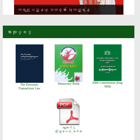
ကရင္ျပည္နယ္ သတင္းမ်ား ၾကည့္ရန္
စာအုပ္စင္
2008 Constitution (Eng-
Democracy Book
The Electronic
MM)
Transactions Law
ရွေးကောက်ပွဲ
ကြေညာစာတမ်း_မာတိကာ