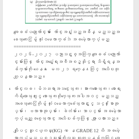
အေျခခံပညာေက်ာင္းမ်ား ေက်ာင္းအပ္ႏွံသည့္အခ်ိန္ မည္သည့္အ
ခေၾကးေငြမွ် လုံးဝမေကာက္ခံဘဲ အခမဲ့ေထာက္ပံ့မည္
===========================
၂၀၂၆-၂၀၂၇ ပညာသင္ႏွစ္အတြက္ အေျခခံပညာေက်ာ
င္းမ်ားတြင္ ေက်ာင္းအပ္ႏွံေရးအစီအစဥ္ဆိုင္ရာ သိရွိရန္အ
ခ်က္မ်ားကို ယေန႔ ေမလ ၂၁ ရက္ေန႔တြင္ အသိေပးထု
တ္ျပန္ထားသည္။
ေက်ာင္းလခ၊မိဘဆရာအသင္းေၾကး၊အားကစားေၾကး၊စာေရး
ကိရိယာေၾကးႏွင့္ စာေၾကးတိုက္ေၾကးအပါအဝင္ မည္သည့္
အခေၾကးေငြကိုမွ် လုံးဝမေကာက္ခံေၾကာင္းႏွင့္ သင္႐ိုးစာအု
ပ္မ်ား၊ ဗလာစာအုပ္မ်ား၊ ခဲတံမ်ား ၊ေဘာပင္မ်ား အခမဲ့ေထာ
က္ပံ့မည္ျဖစ္ေၾကာင္း အသိေပးခ်က္တြင္ ေဖာ္ျပထားသည္။
ထိုျပင္ သူငယ္တန္း(KG) က ေန GRADE 12 ထိ အခမဲ့ေ
ထာက္ပံ့မည္ ပစၥည္းမ်ားကိုလည္း ထုတ္ျပန္ခ်က္တြင္ အေ