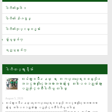
UFC 331 ၿပိဳင္ ပြဲ မွာ ထိပ္ဆုံးေခါင္ ပြဲ ႀကီးအျဖစ္ ထိုး ရ ေတာ့ မယ့္ လက္ရွိ
ပါတီ၏မူ၀ါဒ
ခ်န္ပီယံ ‌Joshua Van
ယြမ္ ၂၀၀၀ တန္ က်န္းမာေရး လက္ စြပ္ Casio မိတ္ဆက္
ပါတီ၏ သႏိၷဌာန္
ႏိုင္ငံေတာ္သမၼတ ထိုင္းႏိုင္ငံသို႔ ေရာက္ရွိ
ပါတီ၏လုပ္ငန္းစဥ္မ်ား
ေလ့က်င့္ေရး ဝတ္စုံ အ တြ က္ ေပါင္ သန္း ၂၀ တန္ စ ပြ န္ဆာ စာခ်ဳပ္ကို မ
န္ယူ ခ်ဳပ္ဆို
ေမွ်ာ္မွန္းခ်က္
ျမန္မာ့လက္ေ႐ြးစင္ အမ်ိဳးသားအသင္းႏွင့္ အမ်ိဳးသမီးအသင္းတို႔ ကြင္း သြင္း ျခ
ရည္မွန္းခ်က္
င္းခတ္ကစားနည္း၌ ေငြ တံဆိပ္ဆုမ်ားအသီးသီး ဆြတ္ခူး
ေလးမ်က္ႏွာၿမိဳ႕နယ္ ေရ ေဘး ကယ္ဆယ္ေရးစခန္းသို႔ အသင့္စားသုံးႏိုင္ေသာအစား
အစာမ်ားႏွင့္ ေဆးဝါးပစၥည္းမ်ားအား ျပည္ခိုင္ၿဖိဳးပါတီမွ လႉဒါန္း
ပါတီလႈပ္ရွားမွဳမ်ား
ေရႀကီးနစ္ျမဳပ္မႈဒဏ္ခံရသည့္ ေက်း႐ြာမ်ားရွိ ျပည္သူမ်ားအား ျပည္ခိုင္ၿဖိဳး
ေလးမ်က္ႏွာၿမိဳ႕နယ္ ေရ ေဘး ကယ္ဆယ္ေရးစခန္းသို႔
ပါတီက ကူညီေထာက္ပံ့
အသင့္စားသုံးႏိုင္ေသာအစားအစာမ်ားႏွင့္ ေဆးဝါးပစၥည္းမ်ားအား ျ
ဒီယိုမန္ဒီကို ရီးယဲလ္မက္ဒရစ္အသင္း ေခၚယူ
ပည္ခိုင္ၿဖိဳးပါတီမွ လႉဒါန္း
August 5, 2026
ေလးမ်က္ႏွာၿမိဳ႕နယ္ ေရေဘးကယ္ဆယ္ေရးစခန္းသို အသင့္စားသုံးႏိုင္ေသာအစားအစာ
မ်ားႏွင့္ ေဆးဝါးပစၥည္းမ်ားအား ျပည္ခိုင္ၿဖိဳးပါတီမွ လႉဒါန္း 