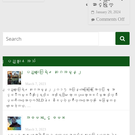
ေဆာင္ရြက္
January 29, 2024
Comments Off
ျပည္သူ႔အသံ
ျပည္သူေတြရဲ႕ ဆႏၵအမွန္ ၂
March 7, 2023
ျပည္သူေတြရဲ႕ ဆႏၵအမွန္ ၂ ၂၀၁၅ အလြန္ အေထြေထြေ႐ြးေကာက္ပြဲ မွ ေသာ
င္ၿပိဳကမ္းၿပိဳအႏိုင္ရလို႔ အစိုးရဖြဲ႕ေတာ့ တပ္မေတာ္အၿငိမ္းစား ဗိုလ္ခ်ဳ
ပ္ႀကီးတစ္ေယာက္က NLDနဲ႔ နီးစပ္တဲ့ ပုဂၢိဳလ္တစ္ေယာက္ကို ေမးခြန္းတစ္
ခုေမးခဲ့တယ္.. …
အဓမၼ ႏွင့္ ဓမၼ
March 3, 2023