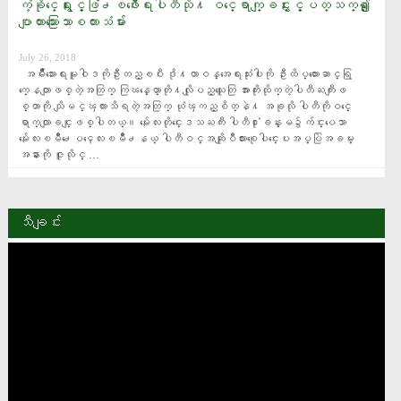
ကံ့ခုိင္ေရးႏွင့္ဖြံ႕ၿဖိဳးေရးပါတီသုိ႔ ဝင္ေရာက္ျခင္းႏွင့္ပတ္သက္၍ ​ေျ
ပာျကားသြား​ေသာစကားသံမ်ား
July 26, 2018
  အမ်ဳိးသားေရးမူဝါဒကိုဦးတည္ၿပီး ဒို႔တာဝန္အေရးသံုးပါးကို ဦးထိပ္ထားေဆာင္ရြ
က္ေနတာျဖစ္တဲ့အတြက္ ကြၽန္ေတာ္တို႔လိုျပည္သူေတြ အားကိုးထိုက္တဲ့ပါတီႀကီးျဖ
စ္တာကို သိျမင္ၾကားသိရတဲ့အတြက္ ယံုၾကည္စိတ္နဲ႔ အခုလို ပါတီကိုဝင္ေ
ရာက္လာျခင္းျဖစ္ပါတယ္​။ မႏၲေလးတိုင္းေဒသႀကီး ပါတီ႐ံုးခန္းမ၌က်င္းပေသာ 
မႏၲေလးၿမိဳ႕ေပၚေလးၿမိဳ႕နယ္ ပါတီဝင္အဆုိျပဳလႊာစုေပါင္းေပးအပ္ပြဲအခမ္း
အနားကုိ ဇူလိုင္ …
သီချင်း