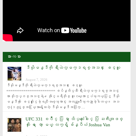
အားကစား
ဒီယိုမန္ဒီကို ရီးယဲလ္မက္ဒရစ္အသင္း ေခၚယူ
August 7, 2026
ဒီယိုမန္ဒီကို ရီးယဲလ္မက္ဒရစ္အသင္း ေခၚယူ 
======================= စပိန္ထိပ္သီး ရီးယဲလ္မက္ဒရစ္အသင္း
ဟာ လိုက္ပ္ဇစ္အသင္းရဲ႕ အိုင္ဗရီကိုစ္ လူငယ္ေတာင္ပံၾကယ္ပြင့္ ဒီယို
မန္ဒီကို ေခၚယူႏိုင္ခဲ့ၿပီျဖစ္ေၾကာင္း အတည္ျပဳေၾကညာခဲ့ပါတယ္။ အသ
က္ (၁၉)ႏွစ္အ႐ြယ္သာရွိေသးတဲ့ ဒီယိုမန္ဒီအတြက္ …
UFC 331 ၿပိဳင္ ပြဲ မွာ ထိပ္ဆုံးေခါင္ ပြဲ ႀကီးအျဖစ္
ထိုး ရ ေတာ့ မယ့္ လက္ရွိ ခ်န္ပီယံ ‌Joshua Van