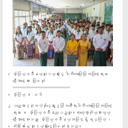
ေပ်ာ္ဘြယ္ၿမိဳနယ္လူငယ္မ်ားႏွင့္ ပါတီအေထြေထြအတြင္းေရးမႉး
ဦးေသာင္းေအး ေတြ႕ဆုံ
=========================
ေပ်ာ္ဘြယ္ ၊ ေမ ၆
ျပည္ေထာင္စုႀကံ့ခိုင္ေရးႏွင့္ဖြံၿဖိဳးေရးပါတီ အေထြေထြအတြင္းေ
ရးမႈး ၊ ေပ်ာ္ဘြယ္ၿမိဳနယ္ျပည္သူ႔လႊတ္ေတာ္ကိုယ္စားလွယ္
ဦးေသာင္းေအးသည္ ေပ်ာ္ဘြယ္ၿမိဳနယ္အတြင္းရွိ ရပ္ကြက္ ၊
ေက်း႐ြာမ်ားမွ လူငယ္မ်ားႏွင့္ေတြ႕ဆုံခဲ့သည္။