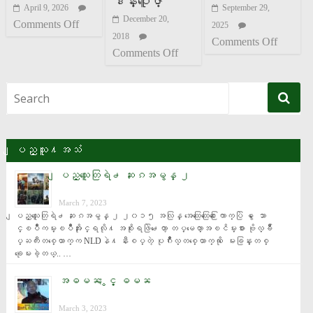
ဒါန္းပူေဇာ္
April 9, 2026
September 29,
December 20,
Comments Off
2025
2018
Comments Off
Comments Off
ျပည္သူ႔အသံ
ျပည္သူေတြရဲ႕ ဆႏၵအမွန္ ၂
March 7, 2023
ျပည္သူေတြရဲ႕ ဆႏၵအမွန္ ၂ ၂၀၁၅ အလြန္ အေထြေထြေ႐ြးေကာက္ပြဲ မွ ေသာ
င္ၿပိဳကမ္းၿပိဳအႏိုင္ရလို႔ အစိုးရဖြဲ႕ေတာ့ တပ္မေတာ္အၿငိမ္းစား ဗိုလ္ခ်ဳ
ပ္ႀကီးတစ္ေယာက္က NLDနဲ႔ နီးစပ္တဲ့ ပုဂၢိဳလ္တစ္ေယာက္ကို ေမးခြန္းတစ္
ခုေမးခဲ့တယ္.. …
အဓမၼ ႏွင့္ ဓမၼ
March 3, 2023