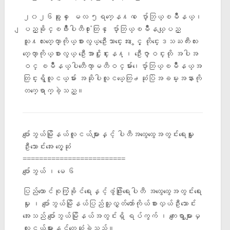
၂၀၂၆ခုႏွစ္ ေမလ ၅ရက္ေန႔က ေပ်ာ္ဘြယ္ၿမိဳနယ္၊
ျပည္ခိုင္ၿဖိဳးပါတီ႐ုံးတြင္ ေပ်ာ္ဘြယ္ၿမိဳနယ္ျပည္
သူ႔လႊတ္ေတာ္ကိုယ္စားလွယ္ဦးေသာင္းေအး ႏွင့္ တိုင္းေဒသႀကီးလႊ
တ္ေတာ္ကိုယ္စားလွယ္ ဦးေအာင္ႏိုင္ၫႊန႔္၊ ဦးေဇာ္ဝင္းတို အပါအ
ဝင္ ၿမိဳနယ္ပါတီေကာ္မတီဝင္မ်ား၊ေပ်ာ္ဘြယ္ၿမိဳနယ္အ
တြင္းရွိလူငယ္မ်ား အဆိုပါလူငယ္ေတြ႕ဆုံပြဲအခမ္းအနားကို
တက္ေရာက္ခဲ့သည္။
ပျော်ဘွယ်မြိုနယ်လူငယ်များနှင့် ပါတီအထွေထွေအတွင်းရေးမှူး
ဦးသောင်းအေး တွေ့ဆုံ
=========================
ပျော်ဘွယ် ၊ မေ ၆
ပြည်ထောင်စုကြံ့ခိုင်ရေးနှင့်ဖွံဖြိုးရေးပါတီ အထွေထွေအတွင်းရေး
မှုး ၊ ပျော်ဘွယ်မြိုနယ်ပြည်သူ့လွှတ်တော်ကိုယ်စားလှယ်ဦးသောင်း
အေးသည် ပျော်ဘွယ်မြိုနယ်အတွင်းရှိ ရပ်ကွက် ၊ ကျေးရွာများမှ
လူငယ်များနှင့်တွေ့ဆုံခဲ့သည်။