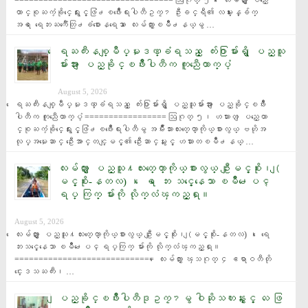
================================= ဩဂုတ္ ၅၊ ေလးမ်က္ႏွာ ျပည္ေ
ထာင္စုႀကံ့ခိုင္ေရးႏွင့္ဖြံ႕ၿဖိဳးေရးပါတီဥကၠ႒ ဦးခင္ရီ၏ လမ္းၫႊန္ခ်က္
အရ ေရေဘးႀကဳံေတြ႕ခံစားေနရေသာ ေလးမ်က္ႏွာၿမိဳ႕နယ္မွ …
ေရႀကီးနစ္ျမဳပ္မႈဒဏ္ခံရသည့္ ေက်း႐ြာမ်ားရွိ ျပည္သူ
မ်ားအား ျပည္ခိုင္ၿဖိဳးပါတီက ကူညီေထာက္ပံ့
August 5, 2026
ေရႀကီးနစ္ျမဳပ္မႈဒဏ္ခံရသည့္ ေက်း႐ြာမ်ားရွိ ျပည္သူမ်ားအား ျပည္ခိုင္ၿဖိဳး
ပါတီက ကူညီေထာက္ပံ့ ================= ဩဂုတ္ ၅၊ ဟသၤာတ ျပည္ေထာ
င္စုႀကံ့ခိုင္ေရးႏွင့္ဖြံ႕ၿဖိဳးေရးပါတီမွ အမ်ိဳးသားလႊတ္ေတာ္ကိုယ္စားလွယ္ ဗဟိုအ
လုပ္အမႈေဆာင္ ဦးေအာင္တင္ျမင့္၏ ဦးေဆာင္မႈႏွင့္ ဟသၤာတၿမိဳ႕နယ္ …
ေလးမ်က္ႏွာ ျပည္သူ႔လႊတ္ေတာ္ကိုယ္စားလွယ္ ဦးျမင့္စိုး၊ (ျ
မင့္စိုး-နတလ) ၊ ေရ ေဘး သင့္ေနေသာ ၿမိဳ႕ေပၚ
ရပ္ ကြက္ မ်ားကို လိုက္လံၾကည့္ရႈ။
August 5, 2026
ေလးမ်က္ႏွာ ျပည္သူ႔လႊတ္ေတာ္ကိုယ္စားလွယ္ ဦးျမင့္စိုး၊ (ျမင့္စိုး-နတလ) ၊ ေရေ
ဘးသင့္ေနေသာ ၿမိဳ႕ေပၚ ရပ္ကြက္ မ်ားကို လိုက္လံၾကည့္ရႈ။ 
============================= ေလးမ်က္ႏွာ ၾသဂုတ္ ၄ ဧရာဝတီတို
င္းေဒသႀကီး၊ …
ျပည္ခိုင္ၿဖိဳးပါတီဒုဥကၠ႒မွ ဝါဆိုသကၤန္းႏွင့္ လႉ ဖြ