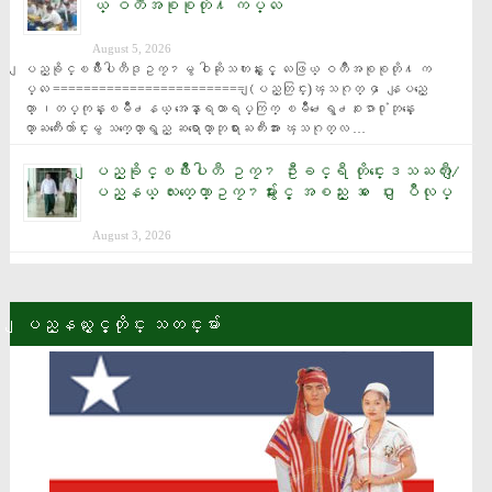
ယ္ ဝတၳဳအစုစုတို႔ ကပ္လႉ
August 5, 2026
ျပည္ခိုင္ၿဖိဳးပါတီဒုဥကၠ႒မွ ဝါဆိုသကၤန္းႏွင့္ လႉဖြယ္ ဝတၳဳအစုစုတို႔ က
ပ္လႉ ========================= (ျပည္တြင္း)ၾသဂုတ္ ၄ ေနျပည္ေ
တာ္ ၊တပ္ကုန္းၿမိဳ႕နယ္ အေနာ္ရထာရပ္ကြက္ ၿမိဳ႕ေရွ႕စႏၵာ႐ုံဘုန္းေ
တာ္ႀကီးေက်ာင္းမွ သက္ေတာ္ရွည္ ဆရာေတာ္ဘုရားႀကီးအား ၾသဂုတ္လ …
ျပည္ခိုင္ၿဖိဳးပါတီ ဥကၠ႒ ဦးခင္ရီ တိုင္းေဒသႀကီး/ျ
ပည္နယ္ လႊတ္ေတာ္ဥကၠ႒မ်ားႏွင့္ အစည္း အ ေဝး ျပဳလုပ္
August 3, 2026
ျပည္နယ္ႏွင့္တိုင္း သတင္းမ်ား