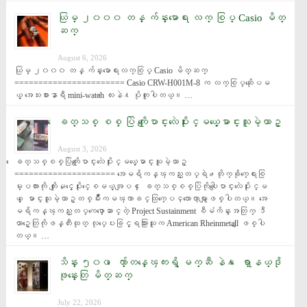
ယြမ္ ၂၀၀၀ တန္ က်န္းမာေရး လက္ စြပ္ Casio မိတ္
ဆက္
August 6, 2026
ယြမ္ ၂၀၀၀ တန္ က်န္းမာေရးလက္စြပ္ Casio မိတ္ဆက္ 
======================= Casio CRW-H001M-8 က လက္စြပ္ဆိုေပမ
ယ့္ အေသးစားနာရီ mini-watch ေလးနဲ႔ ပိုတူပါတယ္။ …
ေခတ္သစ္ စစ္ ပြဲ ကိုေျပာင္းလဲေပးႏိုင္မယ့္ေမာင္းသူမဲ့ယာဥ္
August 3, 2026
ေခတ္သစ္စစ္ပြဲကိုေျပာင္းလဲေပးႏိုင္မယ့္ေမာင္းသူမဲ့ယာဥ္ 
===================== အေမရိကန္ၾကည္းတပ္ရဲ႕တိုက္ခိုက္ေရးစြ
မ္းပကားကို တိုးျမႇင့္ေပးႏိုင္ေစမယ့္အျပင္ ေခတ္သစ္စစ္ပြဲကိုပါေျပာင္းလဲေပးႏိုင္မ
ယ့္ ေမာင္းသူမဲ့ယာဥ္တစ္မ်ိဳးကမၾကာခင္ထြက္ေပၚလာေတာ့မွာျဖစ္ပါတယ္။ အေ
မရိကန္ၾကည္းတပ္ကေဖာ္ေဆာင္တဲ့ Project Sustainment စီမံကိန္းအတြက္ ဒီ
ယာဥ္ေတြကိုဖန္တီးထုတ္ လုပ္ေပးခြင့္ရသြားသူက American Rheinmetall ျဖစ္ပါ
တယ္။ …
သိန္း ၅၀၀ ေက်ာ္တန္ေၾကးရွိ မက္ဆီ နဲ႔ ေရာ္နယ္ဒို
ဖုန္းေတြ မိတ္ဆက္
July 22, 2026