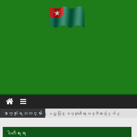
ေနာက္ဆံုးရသတင္းမ်ား
ျပည္ တြင္း စက္သုံးဆီေဈး တစ္လီတာလွ်င္ က်ပ္
၁၇၀ မွ ၂၆၅ အထိ ျမင့္တက္
တစ္လကို လူတူစက္႐ုပ္ ၁၀၀၀ ထုတ္လုပ္မယ့္ မစ္ဆူဘီရွီ
ပါတီေရးရာ