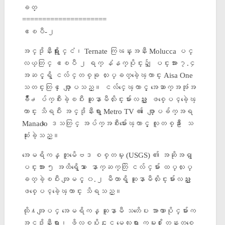
ခတ္
=====================
ဧၿပီ-၂
အင္ဒိုနီးရွားႏိုင္ငံ၊ Ternate ကြၽန္းအနီး Molucca ပင္
လယ္တြင္ ဧၿပီ ၂ ရက္ နံနက္ပိုင္း၌ ျပင္းအား ၇.၄
အဆင့္ရွိ ငလ်င္တစ္ခု လႈပ္ခတ္ခဲ့ေၾကာင္း Aisa One
သတင္းတြင္ ေဖာ္ျပသည္။ ငလ်င္ေၾကာင့္ အေဆာက္အအုံအ
ခ်ိဳ႕ ပ်က္စီးခဲ့ၿပီး ဆူနာမီလႈိင္းမ်ားလည္း ျဖစ္ေပၚခဲ့ေၾ
ကာင္း သိရပီး အင္ဒိုနီးရွား Metro TV ၏ ေဖာ္ျပခ်က္အရ
Manado ေဒသတြင္ အပ်က္အစီးမ်ားေၾကာင့္ လူတစ္ဦး ေသ
ဆုံးခဲ့သည္။
အေမရိကန္ ဘူမိေဗဒ စစ္တမ္း (USGS) ၏ အဆိုအရ ျ
ပင္းအား ၅ အထိရွိေသာ ေနာက္ဆက္တြဲ ငလ်င္မ်ား ထပ္လႈပ္
ခတ္ခဲ့ၿပီး အျမင့္ ၀.၂ မီတာရွိ ဆူနာမီလႈိင္းမ်ားလည္း ျ
ဖစ္ေပၚခဲ့ေၾကာင္း သိရသည္။
ထို႔အျပင္ အေမရိကန္ ဆူနာမီ သတိေပး အာဏာပိုင္မ်ားက
အင္ဒိုနီးရွား၊ ဖိလစ္ပိုင္ႏွင့္ မေလးရွား ကမ္း႐ိုးတန္းတစ္ေ