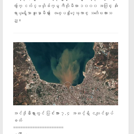
လွ်ာက္ ငလ်င္ဗဟိုခ်က္မွ ကီလိုမီတာ ၁၀၀၀ အတြင္း အႏၲ
ရာယ္ရွိေသာ ဆူနာမီမ်ား ျဖစ္ေပၚႏိုင္ေၾကာင္း သတိေပးထားသ
ည္။
အင်ဒိုနီးရှားတွင် ပြင်းအား ၇.၄ အဆင့်ရှိ ငလျင်လှုပ်
ခတ်
=====================