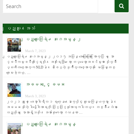
ျပည္သူ႔အသံ
ျပည္သူေတြရဲ႕ ဆႏၵအမွန္ ၂
March 7, 2023
ျပည္သူေတြရဲ႕ ဆႏၵအမွန္ ၂ ၂၀၁၅ အလြန္ အေထြေထြေ႐ြးေကာက္ပြဲ မွ ေသာ
င္ၿပိဳကမ္းၿပိဳအႏိုင္ရလို႔ အစိုးရဖြဲ႕ေတာ့ တပ္မေတာ္အၿငိမ္းစား ဗိုလ္ခ်ဳ
ပ္ႀကီးတစ္ေယာက္က NLDနဲ႔ နီးစပ္တဲ့ ပုဂၢိဳလ္တစ္ေယာက္ကို ေမးခြန္းတစ္
ခုေမးခဲ့တယ္.. …
အဓမၼ ႏွင့္ ဓမၼ
March 3, 2023
၂၀၂၁ ခုႏွစ္ ေဖေဖာ္ဝါရီလ ၁ ရက္ေန႔ေနာက္ပိုင္း လူမႈကြန္ယက္မွာ နဲ႔ 
အဓမၼ ဆိုတဲ့ ပါဠိေဝါဟာရကို တြင္တြင္သုံးလာၾကပါတယ္။ တစ္ခ်ိဳ႕လဲနား
လည္လို႔ ေျပာတာရွိသလို႔ အမ်ားစုကေတာ့ ဂဃနဏ …
ျပည္သူေတြရဲ႕ ဆႏၵအမွန္