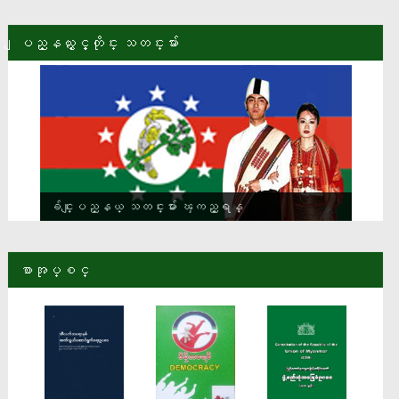
ျပည္နယ္ႏွင့္တိုင္း သတင္းမ်ား
ခ်င္းျပည္နယ္ သတင္းမ်ား ၾကည့္ရန္
စာအုပ္စင္