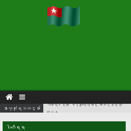
ေနာက္ဆံုးရသတင္းမ်ား
ျပည္ခိုင္ၿဖိဳးပါတီ အေထြေထြအတြင္းေရးမႉး၊ ျပည္
သူ႔လႊတ္ေတာ္ကိုယ္စားလွယ္ ဦးေသာင္းေအး ေပ်ာ္ဘြယ္ၿ
မိဳ႕နယ္အတြင္းရွိလူငယ္မ်ားႏွင့္ေတြ႕ဆုံ
ပါတီေရးရာ