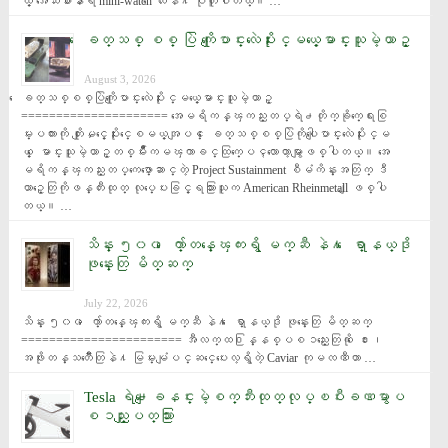
ယ့္ အေသးစားနာရီ mini-watch ေလးနဲ႔ ပိုတူပါတယ္။ …
ေခတ္သစ္ စစ္ ပြဲ ကိုေျပာင္းလဲေပးႏိုင္မယ့္ေမာင္းသူမဲ့ယာဥ္
August 3, 2026
ေခတ္သစ္စစ္ပြဲကိုေျပာင္းလဲေပးႏိုင္မယ့္ေမာင္းသူမဲ့ယာဥ္ 
===================== အေမရိကန္ၾကည္းတပ္ရဲ႕တိုက္ခိုက္ေရးစြ
မ္းပကားကို တိုးျမႇင့္ေပးႏိုင္ေစမယ့္အျပင္ ေခတ္သစ္စစ္ပြဲကိုပါေျပာင္းလဲေပးႏိုင္မ
ယ့္ ေမာင္းသူမဲ့ယာဥ္တစ္မ်ိဳးကမၾကာခင္ထြက္ေပၚလာေတာ့မွာျဖစ္ပါတယ္။ အေ
မရိကန္ၾကည္းတပ္ကေဖာ္ေဆာင္တဲ့ Project Sustainment စီမံကိန္းအတြက္ ဒီ
ယာဥ္ေတြကိုဖန္တီးထုတ္ လုပ္ေပးခြင့္ရသြားသူက American Rheinmetall ျဖစ္ပါ
တယ္။ …
သိန္း ၅၀၀ ေက်ာ္တန္ေၾကးရွိ မက္ဆီ နဲ႔ ေရာ္နယ္ဒို
ဖုန္းေတြ မိတ္ဆက္
July 22, 2026
သိန္း ၅၀၀ ေက်ာ္တန္ေၾကးရွိ မက္ဆီ နဲ႔ ေရာ္နယ္ဒို ဖုန္းေတြ မိတ္ဆက္ 
======================= အီလက္ထ႐ြန္နစ္ပစၥည္းေတြကို ေ႐ႊ၊ 
အဖိုးတန္သတၱဳေတြနဲ႔ မြမ္းမံျပင္ဆင္ေပးေလ့ရွိတဲ့ Caviar ကုမၸဏီဟာ …
Tesla ရဲ႕‌ေျခနင္းမဲ့စက္ဘီးထုတ္လုပ္ၿပီးခဏမွာပ
စၥည္းျပတ္သြား