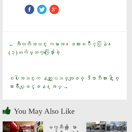
အီတလီအသင္း ကမာၻ႔ဖလားၿပိဳင္ပြဲနဲ႔
←
(၃)ႀကိမ္ဆက္လြဲေခ်ာ္ခဲ့
စပါးအသင္းက နည္းျပသစ္အျဖစ္ ဒီဇာဘီအား ငါးႏွစ္
စာခ်ဳပ္ျဖင့္ခန႔္အပ္
→
You May Also Like
မကၠဆီကို ေျမာ