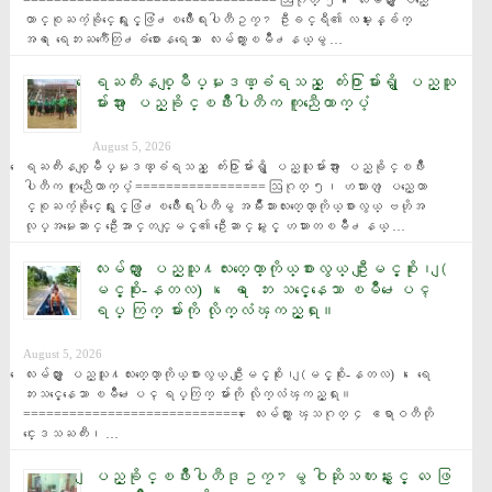
================================= ဩဂုတ္ ၅၊ ေလးမ်က္ႏွာ ျပည္ေ
ထာင္စုႀကံ့ခိုင္ေရးႏွင့္ဖြံ႕ၿဖိဳးေရးပါတီဥကၠ႒ ဦးခင္ရီ၏ လမ္းၫႊန္ခ်က္
အရ ေရေဘးႀကဳံေတြ႕ခံစားေနရေသာ ေလးမ်က္ႏွာၿမိဳ႕နယ္မွ …
ေရႀကီးနစ္ျမဳပ္မႈဒဏ္ခံရသည့္ ေက်း႐ြာမ်ားရွိ ျပည္သူ
မ်ားအား ျပည္ခိုင္ၿဖိဳးပါတီက ကူညီေထာက္ပံ့
August 5, 2026
ေရႀကီးနစ္ျမဳပ္မႈဒဏ္ခံရသည့္ ေက်း႐ြာမ်ားရွိ ျပည္သူမ်ားအား ျပည္ခိုင္ၿဖိဳး
ပါတီက ကူညီေထာက္ပံ့ ================= ဩဂုတ္ ၅၊ ဟသၤာတ ျပည္ေထာ
င္စုႀကံ့ခိုင္ေရးႏွင့္ဖြံ႕ၿဖိဳးေရးပါတီမွ အမ်ိဳးသားလႊတ္ေတာ္ကိုယ္စားလွယ္ ဗဟိုအ
လုပ္အမႈေဆာင္ ဦးေအာင္တင္ျမင့္၏ ဦးေဆာင္မႈႏွင့္ ဟသၤာတၿမိဳ႕နယ္ …
ေလးမ်က္ႏွာ ျပည္သူ႔လႊတ္ေတာ္ကိုယ္စားလွယ္ ဦးျမင့္စိုး၊ (ျ
မင့္စိုး-နတလ) ၊ ေရ ေဘး သင့္ေနေသာ ၿမိဳ႕ေပၚ
ရပ္ ကြက္ မ်ားကို လိုက္လံၾကည့္ရႈ။
August 5, 2026
ေလးမ်က္ႏွာ ျပည္သူ႔လႊတ္ေတာ္ကိုယ္စားလွယ္ ဦးျမင့္စိုး၊ (ျမင့္စိုး-နတလ) ၊ ေရေ
ဘးသင့္ေနေသာ ၿမိဳ႕ေပၚ ရပ္ကြက္ မ်ားကို လိုက္လံၾကည့္ရႈ။ 
============================= ေလးမ်က္ႏွာ ၾသဂုတ္ ၄ ဧရာဝတီတို
င္းေဒသႀကီး၊ …
ျပည္ခိုင္ၿဖိဳးပါတီဒုဥကၠ႒မွ ဝါဆိုသကၤန္းႏွင့္ လႉ ဖြ