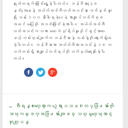
ရုတ်တရက် ပြောင်းရွှေ့ခဲ့ပါတယ်။ ဘန်ဇီမာ(၃၈
နှစ်)အနေနဲ့ အယ်လ်အစ်တီဟတ်အသင်းမှာ တစ်နှစ် ယူ
ရို သန်း ၁၀၀ နီးပါးရခဲ့ပေမဲ့ စာချုပ်သစ်ကိစ္စ
အဆင်မပြေလို အသင်းပြောင်းခဲ့တာပါ။ အယ်လ်အစ်တီ
ဟတ်အသင်းက လစာမပေးဘဲ ပုံရိပ်မူပိုင်ခွင့်သာပေး
မယ့် ကမ်းလှမ်းချက်က ဘန်ဇီမာနဲ့ လမ်းခွဲကို ရောက်ရှိစေ
ခဲ့ပါတယ်။ ဘန်ဇီမာဟာ အယ်လ်ဟီလာအသင်းနဲ့ ၁၈ လ
သက်တမ်းရှိ စာချုပ်တစ်ရပ်ကို လက်မှတ်ရေးထိုးခဲ့ပါ
တယ်။
အီရန္လႊတ္ေတာ္က ဥေရာပသမဂၢတပ္ဖြဲ႕မ်ားကို
←
အၾကမ္းဖက္အဖြဲ႕မ်ားအျဖစ္ သတ္မွတ္ေၾကာင္း
ထုတ္ျပန္