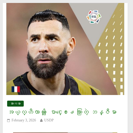
အားကစား
အယ္လ္ဟီလာကို ေျပာင္းေ႐ႊ႕သြားတဲ့ ဘန္ဇီမာ
February 3, 2026
USDP