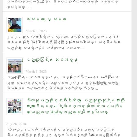
ပ္ႀကီးတစ္ေယာက္က NLDနဲ႔ နီးစပ္တဲ့ ပုဂၢိဳလ္တစ္ေယာက္ကို ေမးခြန္းတစ္
ခုေမးခဲ့တယ္.. …
အဓမၼ ႏွင့္ ဓမၼ
March 3, 2023
၂၀၂၁ ခုႏွစ္ ေဖေဖာ္ဝါရီလ ၁ ရက္ေန႔ေနာက္ပိုင္း လူမႈကြန္ယက္မွာ နဲ႔ 
အဓမၼ ဆိုတဲ့ ပါဠိေဝါဟာရကို တြင္တြင္သုံးလာၾကပါတယ္။ တစ္ခ်ိဳ႕လဲနား
လည္လို႔ ေျပာတာရွိသလို႔ အမ်ားစုကေတာ့ ဂဃနဏ …
ျပည္သူေတြရဲ႕ ဆႏၵအမွန္
March 3, 2023
ျပည္သူေတြရဲ႕ ဆႏၵအမွန္ ယေန႔ ျမန္မာႏိုင္ငံတြင္ ယေန႔ ႀကဳံေတြ႕ေန
ရေသာ ျပႆနာအရပ္ရပ္ရဲ႕ ဇစ္ျမစ္က ၂၀၂၀ ခုႏွစ္ အေထြေထြေ႐ြးေကာက္ပြဲ 
မဲသမာမႈ။ ဘယ္ေလာက္ေတာင္ မဲသမာမႈျဖစ္လဲဆိုေတာ့ သိပ္ေတာ့ …
ဒီကေန့ျပည္ခုိင္ၿဖိဳးပါတီဟာ ျပည္သူလူထုရဲ႔အားကိုး
အားထားျပဳရမယ္႕ပါတီျဖစ္တယ္ဆိုတာ ကြၽန္မတို႔
နားလည္လက္ခံယုံၾကည္လာၿပီျဖစ္ပါတယ္
July 26, 2018
  မႏၲေလးတိုင္းေဒသႀကီး မိတီၴလာခ႐ိုင္ သာစည္ၿမိဳ႕နယ္ႏွင့္ ဝမ္းတြင္းၿ
မိဳ႕နယ္မ်ားတြင္ ဇူလိုင္ ၂၅ ရက္က ပါတီဝင္အဆိုျပဳလႊာေပးအပ္ပြဲမ်ားက်င္း