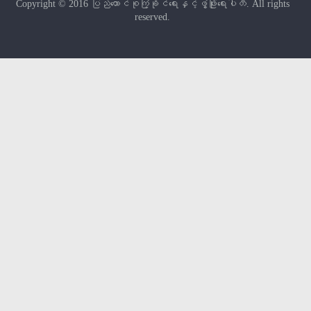
Copyright © 2016
ပြည်ထောင်စုကြံ့ခိုင်ရေးနှင့်ဖွံ့ဖြိုးရေးပါတီ
. All rights
reserved.