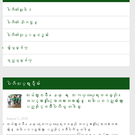
UFC 331 ၿပိဳင္ ပြဲ မွာ ထိပ္ဆုံးေခါင္ ပြဲ ႀကီးအျဖစ္ ထိုး ရ ေတာ့ မယ့္ လက္ရွိ
ပါတီ၏မူ၀ါဒ
ခ်န္ပီယံ ‌Joshua Van
ယြမ္ ၂၀၀၀ တန္ က်န္းမာေရး လက္ စြပ္ Casio မိတ္ဆက္
ပါတီ၏ သႏိၷဌာန္
ႏိုင္ငံေတာ္သမၼတ ထိုင္းႏိုင္ငံသို႔ ေရာက္ရွိ
ပါတီ၏လုပ္ငန္းစဥ္မ်ား
ေလ့က်င့္ေရး ဝတ္စုံ အ တြ က္ ေပါင္ သန္း ၂၀ တန္ စ ပြ န္ဆာ စာခ်ဳပ္ကို မ
န္ယူ ခ်ဳပ္ဆို
ေမွ်ာ္မွန္းခ်က္
ျမန္မာ့လက္ေ႐ြးစင္ အမ်ိဳးသားအသင္းႏွင့္ အမ်ိဳးသမီးအသင္းတို႔ ကြင္း သြင္း ျခ
ရည္မွန္းခ်က္
င္းခတ္ကစားနည္း၌ ေငြ တံဆိပ္ဆုမ်ားအသီးသီး ဆြတ္ခူး
ေလးမ်က္ႏွာၿမိဳ႕နယ္ ေရ ေဘး ကယ္ဆယ္ေရးစခန္းသို႔ အသင့္စားသုံးႏိုင္ေသာအစား
အစာမ်ားႏွင့္ ေဆးဝါးပစၥည္းမ်ားအား ျပည္ခိုင္ၿဖိဳးပါတီမွ လႉဒါန္း
ပါတီလႈပ္ရွားမွဳမ်ား
ေရႀကီးနစ္ျမဳပ္မႈဒဏ္ခံရသည့္ ေက်း႐ြာမ်ားရွိ ျပည္သူမ်ားအား ျပည္ခိုင္ၿဖိဳး
ေလးမ်က္ႏွာၿမိဳ႕နယ္ ေရ ေဘး ကယ္ဆယ္ေရးစခန္းသို႔
ပါတီက ကူညီေထာက္ပံ့
အသင့္စားသုံးႏိုင္ေသာအစားအစာမ်ားႏွင့္ ေဆးဝါးပစၥည္းမ်ားအား ျ
ဒီယိုမန္ဒီကို ရီးယဲလ္မက္ဒရစ္အသင္း ေခၚယူ
ပည္ခိုင္ၿဖိဳးပါတီမွ လႉဒါန္း
August 5, 2026
ေလးမ်က္ႏွာၿမိဳ႕နယ္ ေရေဘးကယ္ဆယ္ေရးစခန္းသို အသင့္စားသုံးႏိုင္ေသာအစားအစာ
မ်ားႏွင့္ ေဆးဝါးပစၥည္းမ်ားအား ျပည္ခိုင္ၿဖိဳးပါတီမွ လႉဒါန္း 