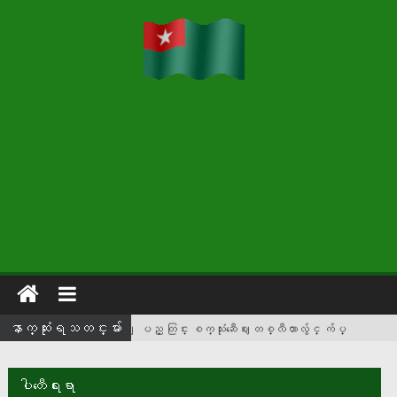
ေနာက္ဆံုးရသတင္းမ်ား
ျပည္ တြင္း စက္သုံးဆီေဈး တစ္လီတာလွ်င္ က်ပ္
၁၇၀ မွ ၂၆၅ အထိ ျမင့္တက္
တစ္လကို လူတူစက္႐ုပ္ ၁၀၀၀ ထုတ္လုပ္မယ့္ မစ္ဆူဘီရွီ
ပါတီေရးရာ