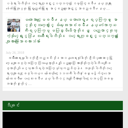
ပခဲ့ရာ ပါတီသို႔ဝင္ေရာက္ျခင္းႏွင့္ပတ္သက္၍ ဝမ္းတြင္းၿမိဳ႕နယ္ ဘုရားျ
ဖဴေက်းရြာအုပ္စု ရြာရွည္ေက်းရြာမွ ေမာင္စည္သူေအာင္ႏွင့္ သာစည္ၿမိဳ႕နယ္ …
မဟာေအာင္ေျမၿမိဳ႕နယ္ မဟာအေရွ႕ရပ္ကြက္မွ ေမာ
င္စုိင္းထက္ေက်ာ္ႏွင့္ ခ်မ္းေအးသာစံၿမိဳ႕နယ္ ကံေကာက္ႀ
ကီးရပ္ကြက္မွ မယြန္းမီမီေဇာ္တုိ႔မွ ျပည္ေထာင္စုၾ
ကံ့ခုိင္ေရးႏွင့္ဖြံ႕ၿဖိဳးေရးပါတီသုိ႔ ဝင္ေရာက္ျခင္းႏွင့္ပတ္သက္၍ ​ေျ
ပာျကားသြား​ေသာစကားသံမ်ား
July 26, 2018
  အမ်ဳိးသားေရးမူဝါဒကိုဦးတည္ၿပီး ဒို႔တာဝန္အေရးသံုးပါးကို ဦးထိပ္ထားေဆာင္ရြ
က္ေနတာျဖစ္တဲ့အတြက္ ကြၽန္ေတာ္တို႔လိုျပည္သူေတြ အားကိုးထိုက္တဲ့ပါတီႀကီးျဖ
စ္တာကို သိျမင္ၾကားသိရတဲ့အတြက္ ယံုၾကည္စိတ္နဲ႔ အခုလို ပါတီကိုဝင္ေ
ရာက္လာျခင္းျဖစ္ပါတယ္​။ မႏၲေလးတိုင္းေဒသႀကီး ပါတီ႐ံုးခန္းမ၌က်င္းပေသာ 
မႏၲေလးၿမိဳ႕ေပၚေလးၿမိဳ႕နယ္ ပါတီဝင္အဆုိျပဳလႊာစုေပါင္းေပးအပ္ပြဲအခမ္း
အနားကုိ ဇူလိုင္ …
သီချင်း